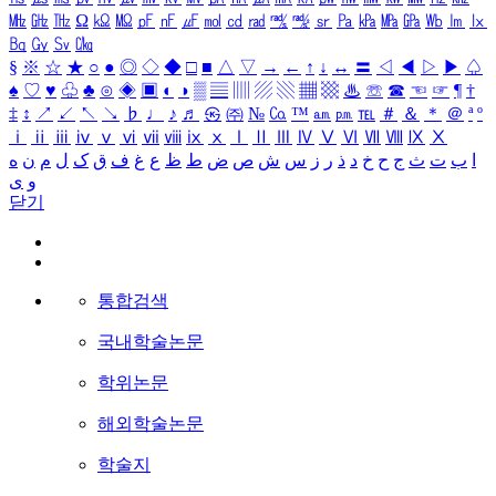
㎒
㎓
㎔
Ω
㏀
㏁
㎊
㎋
㎌
㏖
㏅
㎭
㎮
㎯
㏛
㎩
㎪
㎫
㎬
㏝
㏐
㏓
㏃
㏉
㏜
㏆
§
※
☆
★
○
●
◎
◇
◆
□
■
△
▽
→
←
↑
↓
↔
〓
◁
◀
▷
▶
♤
♠
♡
♥
♧
♣
⊙
◈
▣
◐
◑
▒
▤
▥
▨
▧
▦
▩
♨
☏
☎
☜
☞
¶
†
‡
↕
↗
↙
↖
↘
♭
♩
♪
♬
㉿
㈜
№
㏇
™
㏂
㏘
℡
＃
＆
＊
＠
ª
º
ⅰ
ⅱ
ⅲ
ⅳ
ⅴ
ⅵ
ⅶ
ⅷ
ⅸ
ⅹ
Ⅰ
Ⅱ
Ⅲ
Ⅳ
Ⅴ
Ⅵ
Ⅶ
Ⅷ
Ⅸ
Ⅹ
ا
ب
ت
ث
ج
ح
خ
د
ذ
ر
ز
س
ش
ص
ض
ط
ظ
ع
غ
ف
ق
ک
ل
م
ن
ه
و
ی
닫기
통합검색
국내학술논문
학위논문
해외학술논문
학술지