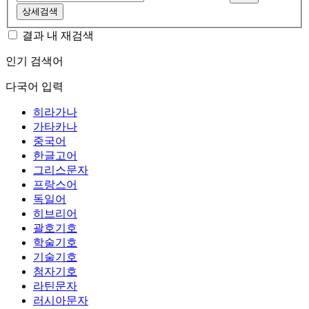
상세검색
결과 내 재검색
인기 검색어
다국어 입력
히라가나
가타카나
중국어
한글고어
그리스문자
프랑스어
독일어
히브리어
괄호기호
학술기호
기술기호
첨자기호
라틴문자
러시아문자