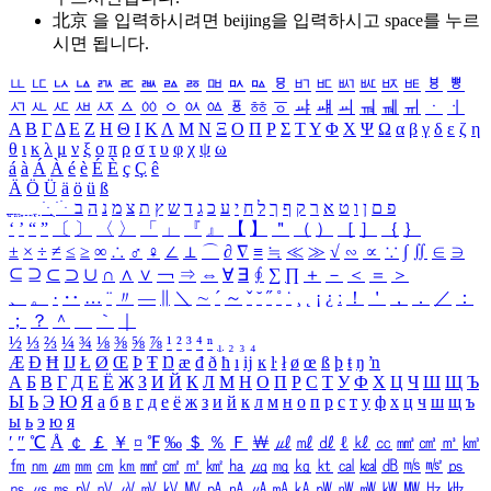
北京 을 입력하시려면
beijing
을 입력하시고 space를 누르
시면 됩니다.
ㅥ
ㅦ
ㅧ
ㅨ
ㅩ
ㅪ
ㅫ
ㅬ
ㅭ
ㅮ
ㅯ
ㅰ
ㅱ
ㅲ
ㅳ
ㅴ
ㅵ
ㅶ
ㅷ
ㅸ
ㅹ
ㅺ
ㅻ
ㅼ
ㅽ
ㅾ
ㅿ
ㆀ
ㆁ
ㆂ
ㆃ
ㆄ
ㆅ
ㆆ
ㆇ
ㆈ
ㆉ
ㆊ
ㆋ
ㆌ
ㆍ
ㆎ
Α
Β
Γ
Δ
Ε
Ζ
Η
Θ
Ι
Κ
Λ
Μ
Ν
Ξ
Ο
Π
Ρ
Σ
Τ
Υ
Φ
Χ
Ψ
Ω
α
β
γ
δ
ε
ζ
η
θ
ι
κ
λ
μ
ν
ξ
ο
π
ρ
σ
τ
υ
φ
χ
ψ
ω
á
à
Á
À
é
è
É
È
ç
Ç
ê
Ä
Ö
Ü
ä
ö
ü
ß
ְ
ֳ
ֲ
ֱ
ָ
ַ
ֵ
ֶ
ִ
ֹ
ּ
ֻ
ׂ
ׁ
ּ
ב
ה
נ
מ
צ
ת
ץ
ש
ד
ג
כ
ע
י
ח
ל
ך
ף
ק
ר
א
ט
ו
ן
ם
פ
‘
’
“
”
〔
〕
〈
〉
「
」
『
』
【
】
＂
（
）
［
］
｛
｝
±
×
÷
≠
≤
≥
∞
∴
♂
♀
∠
⊥
⌒
∂
∇
≡
≒
≪
≫
√
∽
∝
∵
∫
∬
∈
∋
⊆
⊇
⊂
⊃
∪
∩
∧
∨
￢
⇒
⇔
∀
∃
∮
∑
∏
＋
－
＜
＝
＞
、
。
·
‥
…
¨
〃
―
∥
＼
∼
´
～
ˇ
˘
˝
˚
˙
¸
˛
¡
¿
ː
！
＇
，
．
／
：
；
？
＾
＿
｀
｜
½
⅓
⅔
¼
¾
⅛
⅜
⅝
⅞
¹
²
³
⁴
ⁿ
₁
₂
₃
₄
Æ
Ð
Ħ
Ĳ
Ł
Ø
Œ
Þ
Ŧ
Ŋ
æ
đ
ð
ħ
ı
ĳ
ĸ
ŀ
ł
ø
œ
ß
þ
ŧ
ŋ
ŉ
А
Б
В
Г
Д
Е
Ё
Ж
З
И
Й
К
Л
М
Н
О
П
Р
С
Т
У
Ф
Х
Ц
Ч
Ш
Щ
Ъ
Ы
Ь
Э
Ю
Я
а
б
в
г
д
е
ё
ж
з
и
й
к
л
м
н
о
п
р
с
т
у
ф
х
ц
ч
ш
щ
ъ
ы
ь
э
ю
я
′
″
℃
Å
￠
￡
￥
¤
℉
‰
＄
％
Ｆ
￦
㎕
㎖
㎗
ℓ
㎘
㏄
㎣
㎤
㎥
㎦
㎙
㎚
㎛
㎜
㎝
㎞
㎟
㎠
㎡
㎢
㏊
㎍
㎎
㎏
㏏
㎈
㎉
㏈
㎧
㎨
㎰
㎱
㎲
㎳
㎴
㎵
㎶
㎷
㎸
㎹
㎀
㎁
㎂
㎃
㎄
㎺
㎻
㎽
㎾
㎿
㎐
㎑