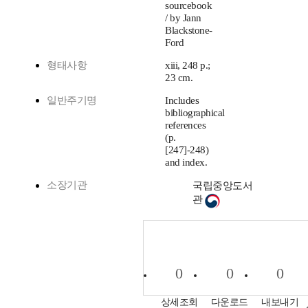
sourcebook
/ by Jann
Blackstone-
Ford
형태사항
xiii, 248 p.;
23 cm.
일반주기명
Includes
bibliographical
references
(p.
[247]-248)
and index.
소장기관
국립중앙도서
관
0
0
0
상세조회
다운로드
내보내기