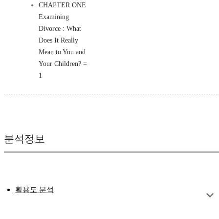
CHAPTER ONE
Examining
Divorce : What
Does It Really
Mean to You and
Your Children? =
1
분석정보
활용도 분석