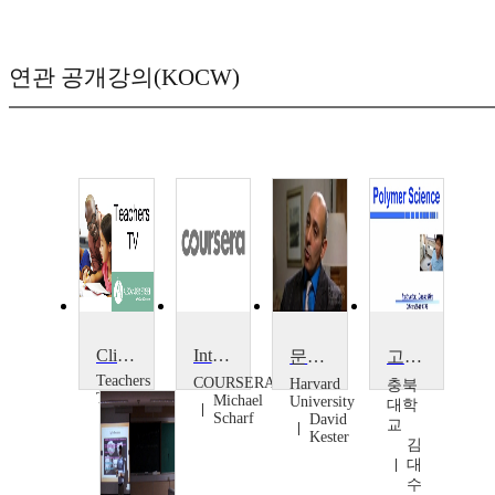
연관 공개강의(KOCW)
Climate Change Teaching Solutions
Introduction to International Criminal Law
문화 창조의 혁신
고분자 과학
Teachers
COURSERA
Harvard
충북
TV
Michael
University
대학
Teachers
Scharf
David
교
TV
Kester
김
대
수