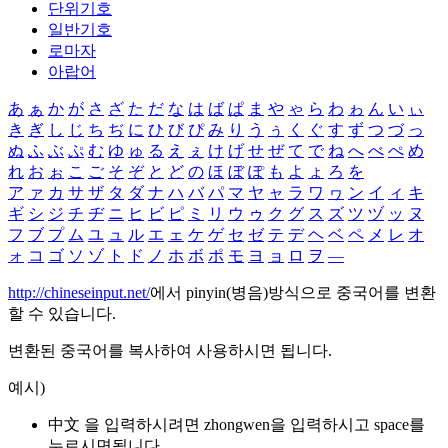
단위기호
일반기호
로마자
아랍어
あ
ぁ
か
が
さ
ざ
た
だ
な
は
ば
ぱ
ま
や
ゃ
ら
わ
ゎ
ん
い
ぃ
き
ぎ
し
じ
ち
ぢ
に
ひ
び
ぴ
み
り
う
ぅ
く
ぐ
す
ず
つ
づ
っ
ぬ
ふ
ぶ
ぷ
む
ゆ
ゅ
る
え
ぇ
け
げ
せ
ぜ
て
で
ね
へ
べ
ぺ
め
れ
お
ぉ
こ
ご
そ
ぞ
と
ど
の
ほ
ぼ
ぽ
も
よ
ょ
ろ
を
ア
ァ
カ
サ
ザ
タ
ダ
ナ
ハ
バ
パ
マ
ヤ
ャ
ラ
ワ
ヮ
ン
イ
ィ
キ
ギ
シ
ジ
チ
ヂ
ニ
ヒ
ビ
ピ
ミ
リ
ウ
ゥ
ク
グ
ス
ズ
ツ
ヅ
ッ
ヌ
フ
ブ
プ
ム
ユ
ュ
ル
エ
ェ
ケ
ゲ
セ
ゼ
テ
デ
ヘ
ベ
ペ
メ
レ
オ
ォ
コ
ゴ
ソ
ゾ
ト
ド
ノ
ホ
ボ
ポ
モ
ヨ
ョ
ロ
ヲ
―
http://chineseinput.net/
에서 pinyin(병음)방식으로 중국어를 변환
할 수 있습니다.
변환된 중국어를 복사하여 사용하시면 됩니다.
예시)
中文 을 입력하시려면
zhongwen
을 입력하시고 space를
누르시면됩니다.