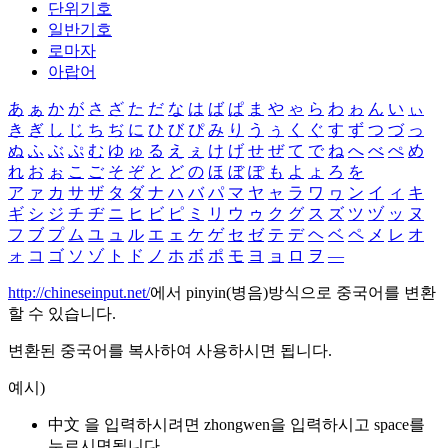
단위기호
일반기호
로마자
아랍어
あ
ぁ
か
が
さ
ざ
た
だ
な
は
ば
ぱ
ま
や
ゃ
ら
わ
ゎ
ん
い
ぃ
き
ぎ
し
じ
ち
ぢ
に
ひ
び
ぴ
み
り
う
ぅ
く
ぐ
す
ず
つ
づ
っ
ぬ
ふ
ぶ
ぷ
む
ゆ
ゅ
る
え
ぇ
け
げ
せ
ぜ
て
で
ね
へ
べ
ぺ
め
れ
お
ぉ
こ
ご
そ
ぞ
と
ど
の
ほ
ぼ
ぽ
も
よ
ょ
ろ
を
ア
ァ
カ
サ
ザ
タ
ダ
ナ
ハ
バ
パ
マ
ヤ
ャ
ラ
ワ
ヮ
ン
イ
ィ
キ
ギ
シ
ジ
チ
ヂ
ニ
ヒ
ビ
ピ
ミ
リ
ウ
ゥ
ク
グ
ス
ズ
ツ
ヅ
ッ
ヌ
フ
ブ
プ
ム
ユ
ュ
ル
エ
ェ
ケ
ゲ
セ
ゼ
テ
デ
ヘ
ベ
ペ
メ
レ
オ
ォ
コ
ゴ
ソ
ゾ
ト
ド
ノ
ホ
ボ
ポ
モ
ヨ
ョ
ロ
ヲ
―
http://chineseinput.net/
에서 pinyin(병음)방식으로 중국어를 변환
할 수 있습니다.
변환된 중국어를 복사하여 사용하시면 됩니다.
예시)
中文 을 입력하시려면
zhongwen
을 입력하시고 space를
누르시면됩니다.