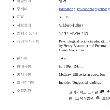
작성언어
영어
주제어
Education
;
Educational psycholog
DDC
370.15
자료형태
단행본(다권본)
발행국(도시)
알려지지않은 지명
서명/저자사항
Psychological factors in education, /
by Henry Beaumont and Freeman
Glenn Macomber.
판사항
1st ed
형태사항
ix, 318p. ; 24cm.
총서사항
McGraw-Hill series in education
일반주기명
Includes "Suggested readings."
소장기관
고려대학교 도서관
한국교육개발원
호남