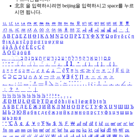
北京 을 입력하시려면
beijing
을 입력하시고 space를 누르
시면 됩니다.
ㅥ
ㅦ
ㅧ
ㅨ
ㅩ
ㅪ
ㅫ
ㅬ
ㅭ
ㅮ
ㅯ
ㅰ
ㅱ
ㅲ
ㅳ
ㅴ
ㅵ
ㅶ
ㅷ
ㅸ
ㅹ
ㅺ
ㅻ
ㅼ
ㅽ
ㅾ
ㅿ
ㆀ
ㆁ
ㆂ
ㆃ
ㆄ
ㆅ
ㆆ
ㆇ
ㆈ
ㆉ
ㆊ
ㆋ
ㆌ
ㆍ
ㆎ
Α
Β
Γ
Δ
Ε
Ζ
Η
Θ
Ι
Κ
Λ
Μ
Ν
Ξ
Ο
Π
Ρ
Σ
Τ
Υ
Φ
Χ
Ψ
Ω
α
β
γ
δ
ε
ζ
η
θ
ι
κ
λ
μ
ν
ξ
ο
π
ρ
σ
τ
υ
φ
χ
ψ
ω
á
à
Á
À
é
è
É
È
ç
Ç
ê
Ä
Ö
Ü
ä
ö
ü
ß
ְ
ֳ
ֲ
ֱ
ָ
ַ
ֵ
ֶ
ִ
ֹ
ּ
ֻ
ׂ
ׁ
ּ
ב
ה
נ
מ
צ
ת
ץ
ש
ד
ג
כ
ע
י
ח
ל
ך
ף
ק
ר
א
ט
ו
ן
ם
פ
‘
’
“
”
〔
〕
〈
〉
「
」
『
』
【
】
＂
（
）
［
］
｛
｝
±
×
÷
≠
≤
≥
∞
∴
♂
♀
∠
⊥
⌒
∂
∇
≡
≒
≪
≫
√
∽
∝
∵
∫
∬
∈
∋
⊆
⊇
⊂
⊃
∪
∩
∧
∨
￢
⇒
⇔
∀
∃
∮
∑
∏
＋
－
＜
＝
＞
、
。
·
‥
…
¨
〃
―
∥
＼
∼
´
～
ˇ
˘
˝
˚
˙
¸
˛
¡
¿
ː
！
＇
，
．
／
：
；
？
＾
＿
｀
｜
½
⅓
⅔
¼
¾
⅛
⅜
⅝
⅞
¹
²
³
⁴
ⁿ
₁
₂
₃
₄
Æ
Ð
Ħ
Ĳ
Ł
Ø
Œ
Þ
Ŧ
Ŋ
æ
đ
ð
ħ
ı
ĳ
ĸ
ŀ
ł
ø
œ
ß
þ
ŧ
ŋ
ŉ
А
Б
В
Г
Д
Е
Ё
Ж
З
И
Й
К
Л
М
Н
О
П
Р
С
Т
У
Ф
Х
Ц
Ч
Ш
Щ
Ъ
Ы
Ь
Э
Ю
Я
а
б
в
г
д
е
ё
ж
з
и
й
к
л
м
н
о
п
р
с
т
у
ф
х
ц
ч
ш
щ
ъ
ы
ь
э
ю
я
′
″
℃
Å
￠
￡
￥
¤
℉
‰
＄
％
Ｆ
￦
㎕
㎖
㎗
ℓ
㎘
㏄
㎣
㎤
㎥
㎦
㎙
㎚
㎛
㎜
㎝
㎞
㎟
㎠
㎡
㎢
㏊
㎍
㎎
㎏
㏏
㎈
㎉
㏈
㎧
㎨
㎰
㎱
㎲
㎳
㎴
㎵
㎶
㎷
㎸
㎹
㎀
㎁
㎂
㎃
㎄
㎺
㎻
㎽
㎾
㎿
㎐
㎑