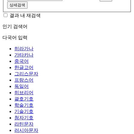
상세검색
결과 내 재검색
인기 검색어
다국어 입력
히라가나
가타카나
중국어
한글고어
그리스문자
프랑스어
독일어
히브리어
괄호기호
학술기호
기술기호
첨자기호
라틴문자
러시아문자