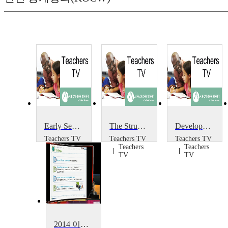
Early Sex Education
The Struggle for Education in Karamoja
Developments in 14-19: Institute of Education
Teachers TV
Teachers TV
Teachers TV
Teachers
Teachers
Teachers
TV
TV
TV
2014 이러닝 국제 콘퍼런스 : What is the Lessons from Education Support Project~