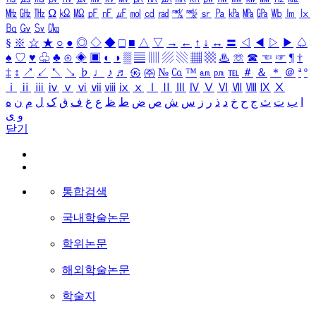
㎒
㎓
㎔
Ω
㏀
㏁
㎊
㎋
㎌
㏖
㏅
㎭
㎮
㎯
㏛
㎩
㎪
㎫
㎬
㏝
㏐
㏓
㏃
㏉
㏜
㏆
§
※
☆
★
○
●
◎
◇
◆
□
■
△
▽
→
←
↑
↓
↔
〓
◁
◀
▷
▶
♤
♠
♡
♥
♧
♣
⊙
◈
▣
◐
◑
▒
▤
▥
▨
▧
▦
▩
♨
☏
☎
☜
☞
¶
†
‡
↕
↗
↙
↖
↘
♭
♩
♪
♬
㉿
㈜
№
㏇
™
㏂
㏘
℡
＃
＆
＊
＠
ª
º
ⅰ
ⅱ
ⅲ
ⅳ
ⅴ
ⅵ
ⅶ
ⅷ
ⅸ
ⅹ
Ⅰ
Ⅱ
Ⅲ
Ⅳ
Ⅴ
Ⅵ
Ⅶ
Ⅷ
Ⅸ
Ⅹ
ا
ب
ت
ث
ج
ح
خ
د
ذ
ر
ز
س
ش
ص
ض
ط
ظ
ع
غ
ف
ق
ک
ل
م
ن
ه
و
ی
닫기
통합검색
국내학술논문
학위논문
해외학술논문
학술지