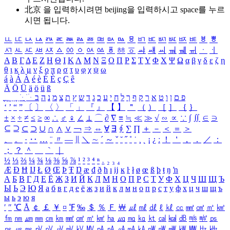
北京 을 입력하시려면
beijing
을 입력하시고 space를 누르
시면 됩니다.
ㅥ
ㅦ
ㅧ
ㅨ
ㅩ
ㅪ
ㅫ
ㅬ
ㅭ
ㅮ
ㅯ
ㅰ
ㅱ
ㅲ
ㅳ
ㅴ
ㅵ
ㅶ
ㅷ
ㅸ
ㅹ
ㅺ
ㅻ
ㅼ
ㅽ
ㅾ
ㅿ
ㆀ
ㆁ
ㆂ
ㆃ
ㆄ
ㆅ
ㆆ
ㆇ
ㆈ
ㆉ
ㆊ
ㆋ
ㆌ
ㆍ
ㆎ
Α
Β
Γ
Δ
Ε
Ζ
Η
Θ
Ι
Κ
Λ
Μ
Ν
Ξ
Ο
Π
Ρ
Σ
Τ
Υ
Φ
Χ
Ψ
Ω
α
β
γ
δ
ε
ζ
η
θ
ι
κ
λ
μ
ν
ξ
ο
π
ρ
σ
τ
υ
φ
χ
ψ
ω
á
à
Á
À
é
è
É
È
ç
Ç
ê
Ä
Ö
Ü
ä
ö
ü
ß
ְ
ֳ
ֲ
ֱ
ָ
ַ
ֵ
ֶ
ִ
ֹ
ּ
ֻ
ׂ
ׁ
ּ
ב
ה
נ
מ
צ
ת
ץ
ש
ד
ג
כ
ע
י
ח
ל
ך
ף
ק
ר
א
ט
ו
ן
ם
פ
‘
’
“
”
〔
〕
〈
〉
「
」
『
』
【
】
＂
（
）
［
］
｛
｝
±
×
÷
≠
≤
≥
∞
∴
♂
♀
∠
⊥
⌒
∂
∇
≡
≒
≪
≫
√
∽
∝
∵
∫
∬
∈
∋
⊆
⊇
⊂
⊃
∪
∩
∧
∨
￢
⇒
⇔
∀
∃
∮
∑
∏
＋
－
＜
＝
＞
、
。
·
‥
…
¨
〃
―
∥
＼
∼
´
～
ˇ
˘
˝
˚
˙
¸
˛
¡
¿
ː
！
＇
，
．
／
：
；
？
＾
＿
｀
｜
½
⅓
⅔
¼
¾
⅛
⅜
⅝
⅞
¹
²
³
⁴
ⁿ
₁
₂
₃
₄
Æ
Ð
Ħ
Ĳ
Ł
Ø
Œ
Þ
Ŧ
Ŋ
æ
đ
ð
ħ
ı
ĳ
ĸ
ŀ
ł
ø
œ
ß
þ
ŧ
ŋ
ŉ
А
Б
В
Г
Д
Е
Ё
Ж
З
И
Й
К
Л
М
Н
О
П
Р
С
Т
У
Ф
Х
Ц
Ч
Ш
Щ
Ъ
Ы
Ь
Э
Ю
Я
а
б
в
г
д
е
ё
ж
з
и
й
к
л
м
н
о
п
р
с
т
у
ф
х
ц
ч
ш
щ
ъ
ы
ь
э
ю
я
′
″
℃
Å
￠
￡
￥
¤
℉
‰
＄
％
Ｆ
￦
㎕
㎖
㎗
ℓ
㎘
㏄
㎣
㎤
㎥
㎦
㎙
㎚
㎛
㎜
㎝
㎞
㎟
㎠
㎡
㎢
㏊
㎍
㎎
㎏
㏏
㎈
㎉
㏈
㎧
㎨
㎰
㎱
㎲
㎳
㎴
㎵
㎶
㎷
㎸
㎹
㎀
㎁
㎂
㎃
㎄
㎺
㎻
㎽
㎾
㎿
㎐
㎑