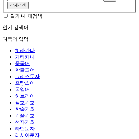
상세검색
결과 내 재검색
인기 검색어
다국어 입력
히라가나
가타카나
중국어
한글고어
그리스문자
프랑스어
독일어
히브리어
괄호기호
학술기호
기술기호
첨자기호
라틴문자
러시아문자