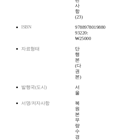
판
사
항
(23)
ISBN
9788978019880
93220:
₩25000
자료형태
단
행
본
(다
권
본)
발행국(도시)
서
울
서명/저자사항
복
원
본
무
량
수
경