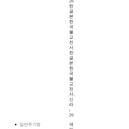
26
한
글
본
한
국
불
교
전
서
한
글
본
한
국
불
교
전
서.
신
라
;
26
일반주기명
색