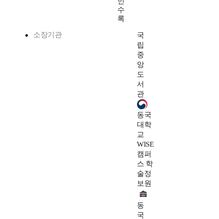
인
수
록
소장기관
국
립
중
앙
도
서
관
동국
대학
교
WISE
캠퍼
스 학
술정
보원
동
국