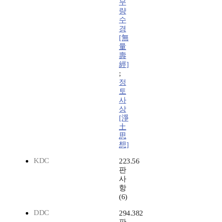
무
량
수
경
[無
量
壽
經]
;
정
토
사
상
[淨
土
思
想]
KDC
223.56
판
사
항
(6)
DDC
294.382