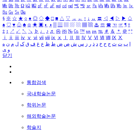
㎒
㎓
㎔
Ω
㏀
㏁
㎊
㎋
㎌
㏖
㏅
㎭
㎮
㎯
㏛
㎩
㎪
㎫
㎬
㏝
㏐
㏓
㏃
㏉
㏜
㏆
§
※
☆
★
○
●
◎
◇
◆
□
■
△
▽
→
←
↑
↓
↔
〓
◁
◀
▷
▶
♤
♠
♡
♥
♧
♣
⊙
◈
▣
◐
◑
▒
▤
▥
▨
▧
▦
▩
♨
☏
☎
☜
☞
¶
†
‡
↕
↗
↙
↖
↘
♭
♩
♪
♬
㉿
㈜
№
㏇
™
㏂
㏘
℡
＃
＆
＊
＠
ª
º
ⅰ
ⅱ
ⅲ
ⅳ
ⅴ
ⅵ
ⅶ
ⅷ
ⅸ
ⅹ
Ⅰ
Ⅱ
Ⅲ
Ⅳ
Ⅴ
Ⅵ
Ⅶ
Ⅷ
Ⅸ
Ⅹ
ا
ب
ت
ث
ج
ح
خ
د
ذ
ر
ز
س
ش
ص
ض
ط
ظ
ع
غ
ف
ق
ک
ل
م
ن
ه
و
ی
닫기
통합검색
국내학술논문
학위논문
해외학술논문
학술지