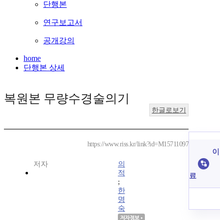
단행본
연구보고서
공개강의
home
단행본 상세
복원본 무량수경술의기
한글로보기
https://www.riss.kr/link?id=M15711097
이
저자
의
적
료
;
한
명
숙