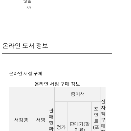
않음
= 39
온라인 도서 정보
온라인 서점 구매
온라인 서점 구매 정보
종이책
전
자
포
판
책
인
매
서점명
서명
구
트
현
판매가(할
매
정가
(포
황
인율)