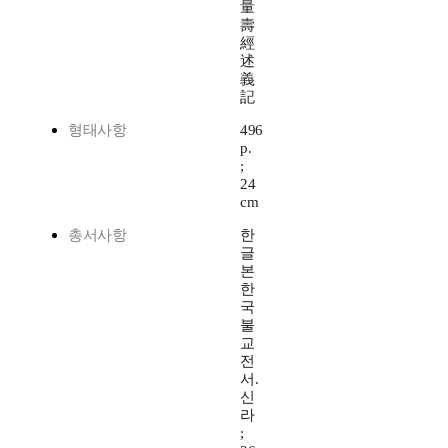
量
壽
經
述
義
記
형태사항
496
p.
;
24
cm
총서사항
한
글
본
한
국
불
교
전
서.
신
라
;