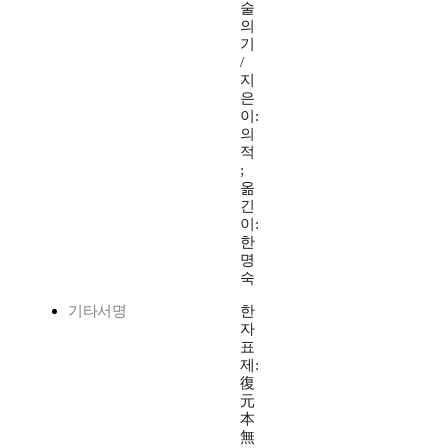
술
의
기
/
지
은
이:
의
적
;
옮
긴
이:
한
명
숙
기타서명
한
자
표
제:
復
元
本
無