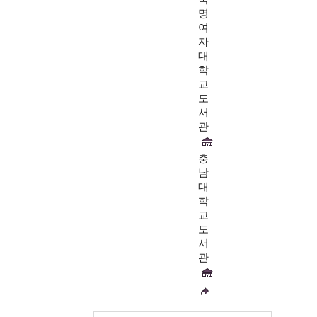
명
여
자
대
학
교
도
서
관
충
남
대
학
교
도
서
관