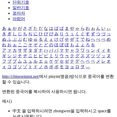
단위기호
일반기호
로마자
아랍어
あ
ぁ
か
が
さ
ざ
た
だ
な
は
ば
ぱ
ま
や
ゃ
ら
わ
ゎ
ん
い
ぃ
き
ぎ
し
じ
ち
ぢ
に
ひ
び
ぴ
み
り
う
ぅ
く
ぐ
す
ず
つ
づ
っ
ぬ
ふ
ぶ
ぷ
む
ゆ
ゅ
る
え
ぇ
け
げ
せ
ぜ
て
で
ね
へ
べ
ぺ
め
れ
お
ぉ
こ
ご
そ
ぞ
と
ど
の
ほ
ぼ
ぽ
も
よ
ょ
ろ
を
ア
ァ
カ
サ
ザ
タ
ダ
ナ
ハ
バ
パ
マ
ヤ
ャ
ラ
ワ
ヮ
ン
イ
ィ
キ
ギ
シ
ジ
チ
ヂ
ニ
ヒ
ビ
ピ
ミ
リ
ウ
ゥ
ク
グ
ス
ズ
ツ
ヅ
ッ
ヌ
フ
ブ
プ
ム
ユ
ュ
ル
エ
ェ
ケ
ゲ
セ
ゼ
テ
デ
ヘ
ベ
ペ
メ
レ
オ
ォ
コ
ゴ
ソ
ゾ
ト
ド
ノ
ホ
ボ
ポ
モ
ヨ
ョ
ロ
ヲ
―
http://chineseinput.net/
에서 pinyin(병음)방식으로 중국어를 변환
할 수 있습니다.
변환된 중국어를 복사하여 사용하시면 됩니다.
예시)
中文 을 입력하시려면
zhongwen
을 입력하시고 space를
누르시면됩니다.