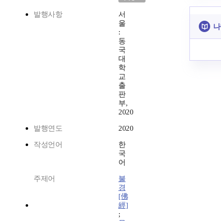
발행사항
서
울
나
:
동
국
대
학
교
출
판
부,
2020
발행연도
2020
작성언어
한
국
어
주제어
불
경
[佛
經]
;