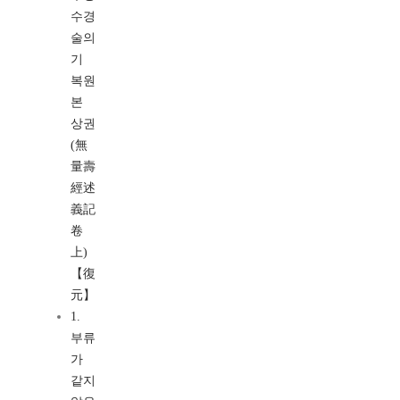
수경
술의
기
복원
본
상권
(無
量壽
經述
義記
卷
上)
【復
元】
1.
부류
가
같지