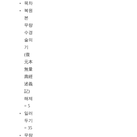
목차
복원
본
무량
수경
술의
기
(復
元本
無量
壽經
述義
記)
해제
= 5
일러
두기
= 35
무량