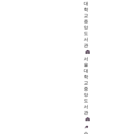
대
학
교
중
앙
도
서
관
서
울
대
학
교
중
앙
도
서
관
숙