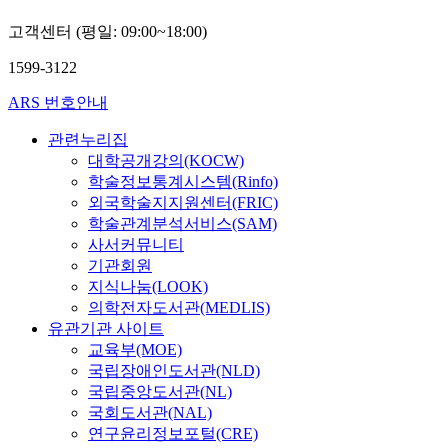
고객센터 (평일: 09:00~18:00)
1599-3122
ARS 번호안내
관련누리집
대학공개강의(KOCW)
학술정보통계시스템(Rinfo)
외국학술지지원센터(FRIC)
학술관계분석서비스(SAM)
사서커뮤니티
기관회원
지식나눔(LOOK)
의학전자도서관(MEDLIS)
유관기관 사이트
교육부(MOE)
국립장애인도서관(NLD)
국립중앙도서관(NL)
국회도서관(NAL)
연구윤리정보포털(CRE)