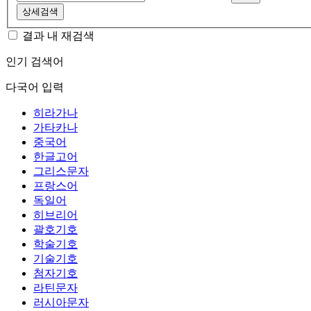
상세검색
결과 내 재검색
인기 검색어
다국어 입력
히라가나
가타카나
중국어
한글고어
그리스문자
프랑스어
독일어
히브리어
괄호기호
학술기호
기술기호
첨자기호
라틴문자
러시아문자