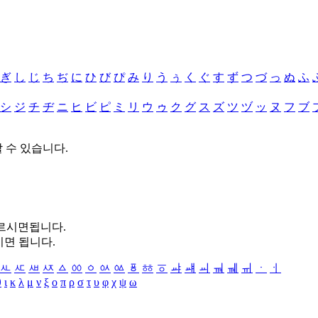
ぎ
し
じ
ち
ぢ
に
ひ
び
ぴ
み
り
う
ぅ
く
ぐ
す
ず
つ
づ
っ
ぬ
ふ
シ
ジ
チ
ヂ
ニ
ヒ
ビ
ピ
ミ
リ
ウ
ゥ
ク
グ
ス
ズ
ツ
ヅ
ッ
ヌ
フ
ブ
할 수 있습니다.
누르시면됩니다.
시면 됩니다.
ㅻ
ㅼ
ㅽ
ㅾ
ㅿ
ㆀ
ㆁ
ㆂ
ㆃ
ㆄ
ㆅ
ㆆ
ㆇ
ㆈ
ㆉ
ㆊ
ㆋ
ㆌ
ㆍ
ㆎ
θ
ι
κ
λ
μ
ν
ξ
ο
π
ρ
σ
τ
υ
φ
χ
ψ
ω