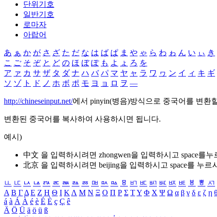
단위기호
일반기호
로마자
아랍어
あ
ぁ
か
が
さ
ざ
た
だ
な
は
ば
ぱ
ま
や
ゃ
ら
わ
ゎ
ん
い
ぃ
き
こ
ご
そ
ぞ
と
ど
の
ほ
ぼ
ぽ
も
よ
ょ
ろ
を
ア
ァ
カ
サ
ザ
タ
ダ
ナ
ハ
バ
パ
マ
ヤ
ャ
ラ
ワ
ヮ
ン
イ
ィ
キ
ギ
ソ
ゾ
ト
ド
ノ
ホ
ボ
ポ
モ
ヨ
ョ
ロ
ヲ
―
http://chineseinput.net/
에서 pinyin(병음)방식으로 중국어를 변환
변환된 중국어를 복사하여 사용하시면 됩니다.
예시)
中文 을 입력하시려면
zhongwen
을 입력하시고 space를
北京 을 입력하시려면
beijing
을 입력하시고 space를 누르
ㅥ
ㅦ
ㅧ
ㅨ
ㅩ
ㅪ
ㅫ
ㅬ
ㅭ
ㅮ
ㅯ
ㅰ
ㅱ
ㅲ
ㅳ
ㅴ
ㅵ
ㅶ
ㅷ
ㅸ
ㅹ
ㅺ
Α
Β
Γ
Δ
Ε
Ζ
Η
Θ
Ι
Κ
Λ
Μ
Ν
Ξ
Ο
Π
Ρ
Σ
Τ
Υ
Φ
Χ
Ψ
Ω
α
β
γ
δ
ε
ζ
η
á
à
Á
À
é
è
É
È
ç
Ç
ê
Ä
Ö
Ü
ä
ö
ü
ß