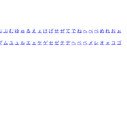
ぶ
ぷ
む
ゆ
ゅ
る
え
ぇ
け
げ
せ
ぜ
て
で
ね
へ
べ
ぺ
め
れ
お
ぉ
プ
ム
ユ
ュ
ル
エ
ェ
ケ
ゲ
セ
ゼ
テ
デ
ヘ
ベ
ペ
メ
レ
オ
ォ
コ
ゴ