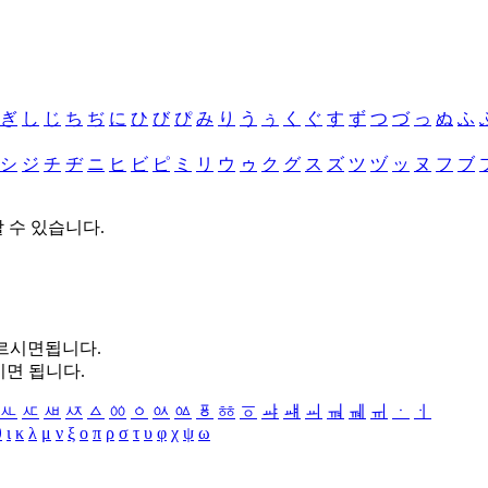
ぎ
し
じ
ち
ぢ
に
ひ
び
ぴ
み
り
う
ぅ
く
ぐ
す
ず
つ
づ
っ
ぬ
ふ
シ
ジ
チ
ヂ
ニ
ヒ
ビ
ピ
ミ
リ
ウ
ゥ
ク
グ
ス
ズ
ツ
ヅ
ッ
ヌ
フ
ブ
할 수 있습니다.
누르시면됩니다.
시면 됩니다.
ㅻ
ㅼ
ㅽ
ㅾ
ㅿ
ㆀ
ㆁ
ㆂ
ㆃ
ㆄ
ㆅ
ㆆ
ㆇ
ㆈ
ㆉ
ㆊ
ㆋ
ㆌ
ㆍ
ㆎ
θ
ι
κ
λ
μ
ν
ξ
ο
π
ρ
σ
τ
υ
φ
χ
ψ
ω