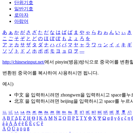
단위기호
일반기호
로마자
아랍어
あ
ぁ
か
が
さ
ざ
た
だ
な
は
ば
ぱ
ま
や
ゃ
ら
わ
ゎ
ん
い
ぃ
き
こ
ご
そ
ぞ
と
ど
の
ほ
ぼ
ぽ
も
よ
ょ
ろ
を
ア
ァ
カ
サ
ザ
タ
ダ
ナ
ハ
バ
パ
マ
ヤ
ャ
ラ
ワ
ヮ
ン
イ
ィ
キ
ギ
ソ
ゾ
ト
ド
ノ
ホ
ボ
ポ
モ
ヨ
ョ
ロ
ヲ
―
http://chineseinput.net/
에서 pinyin(병음)방식으로 중국어를 변환
변환된 중국어를 복사하여 사용하시면 됩니다.
예시)
中文 을 입력하시려면
zhongwen
을 입력하시고 space를
北京 을 입력하시려면
beijing
을 입력하시고 space를 누르
ㅥ
ㅦ
ㅧ
ㅨ
ㅩ
ㅪ
ㅫ
ㅬ
ㅭ
ㅮ
ㅯ
ㅰ
ㅱ
ㅲ
ㅳ
ㅴ
ㅵ
ㅶ
ㅷ
ㅸ
ㅹ
ㅺ
Α
Β
Γ
Δ
Ε
Ζ
Η
Θ
Ι
Κ
Λ
Μ
Ν
Ξ
Ο
Π
Ρ
Σ
Τ
Υ
Φ
Χ
Ψ
Ω
α
β
γ
δ
ε
ζ
η
á
à
Á
À
é
è
É
È
ç
Ç
ê
Ä
Ö
Ü
ä
ö
ü
ß