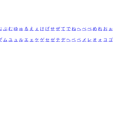
ぶ
ぷ
む
ゆ
ゅ
る
え
ぇ
け
げ
せ
ぜ
て
で
ね
へ
べ
ぺ
め
れ
お
ぉ
プ
ム
ユ
ュ
ル
エ
ェ
ケ
ゲ
セ
ゼ
テ
デ
ヘ
ベ
ペ
メ
レ
オ
ォ
コ
ゴ