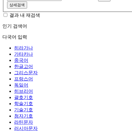
상세검색
결과 내 재검색
인기 검색어
다국어 입력
히라가나
가타카나
중국어
한글고어
그리스문자
프랑스어
독일어
히브리어
괄호기호
학술기호
기술기호
첨자기호
라틴문자
러시아문자