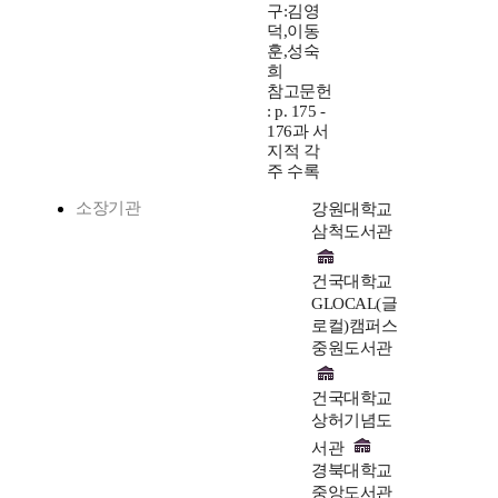
구:김영
덕,이동
훈,성숙
희
참고문헌
: p. 175 -
176과 서
지적 각
주 수록
소장기관
강원대학교
삼척도서관
건국대학교
GLOCAL(글
로컬)캠퍼스
중원도서관
건국대학교
상허기념도
서관
경북대학교
중앙도서관