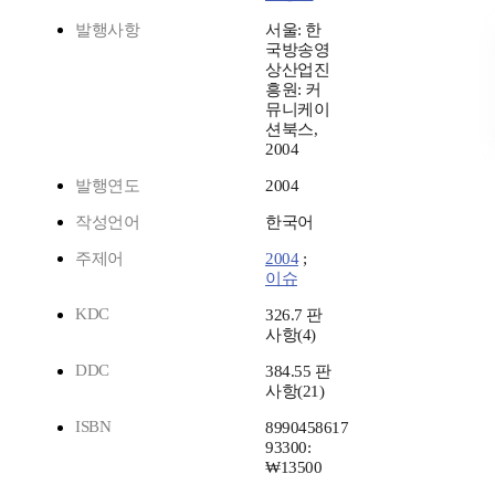
발행사항
서울: 한
국방송영
상산업진
흥원: 커
뮤니케이
션북스,
2004
발행연도
2004
작성언어
한국어
주제어
2004
;
이슈
KDC
326.7 판
사항(4)
DDC
384.55 판
사항(21)
ISBN
8990458617
93300:
₩13500