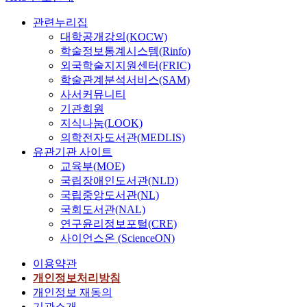
관련누리집
대학공개강의(KOCW)
학술정보통계시스템(Rinfo)
외국학술지지원센터(FRIC)
학술관계분석서비스(SAM)
사서커뮤니티
기관회원
지식나눔(LOOK)
의학전자도서관(MEDLIS)
유관기관 사이트
교육부(MOE)
국립장애인도서관(NLD)
국립중앙도서관(NL)
국회도서관(NAL)
연구윤리정보포털(CRE)
사이언스온 (ScienceON)
이용약관
개인정보처리방침
개인정보 재동의
기관소개