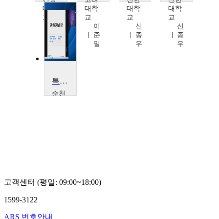
대학
대학
대학
대학
교
교
교
교
배
이
신
신
세
준
종
종
영
일
우
우
특수교육 이슈와 동향
순천
향대
학교
김
진
호
고객센터 (평일: 09:00~18:00)
1599-3122
ARS 번호안내