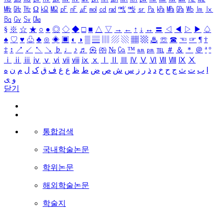
㎒
㎓
㎔
Ω
㏀
㏁
㎊
㎋
㎌
㏖
㏅
㎭
㎮
㎯
㏛
㎩
㎪
㎫
㎬
㏝
㏐
㏓
㏃
㏉
㏜
㏆
§
※
☆
★
○
●
◎
◇
◆
□
■
△
▽
→
←
↑
↓
↔
〓
◁
◀
▷
▶
♤
♠
♡
♥
♧
♣
⊙
◈
▣
◐
◑
▒
▤
▥
▨
▧
▦
▩
♨
☏
☎
☜
☞
¶
†
‡
↕
↗
↙
↖
↘
♭
♩
♪
♬
㉿
㈜
№
㏇
™
㏂
㏘
℡
＃
＆
＊
＠
ª
º
ⅰ
ⅱ
ⅲ
ⅳ
ⅴ
ⅵ
ⅶ
ⅷ
ⅸ
ⅹ
Ⅰ
Ⅱ
Ⅲ
Ⅳ
Ⅴ
Ⅵ
Ⅶ
Ⅷ
Ⅸ
Ⅹ
ا
ب
ت
ث
ج
ح
خ
د
ذ
ر
ز
س
ش
ص
ض
ط
ظ
ع
غ
ف
ق
ک
ل
م
ن
ه
و
ی
닫기
통합검색
국내학술논문
학위논문
해외학술논문
학술지