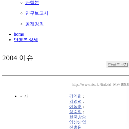
단행본
연구보고서
공개강의
home
단행본 상세
2004 이슈
한글로보기
https://www.riss.kr/link?id=M971093
저자
강익희
;
김영덕
;
이동훈
;
성숙희
;
한국방송
영상산업
진흥원