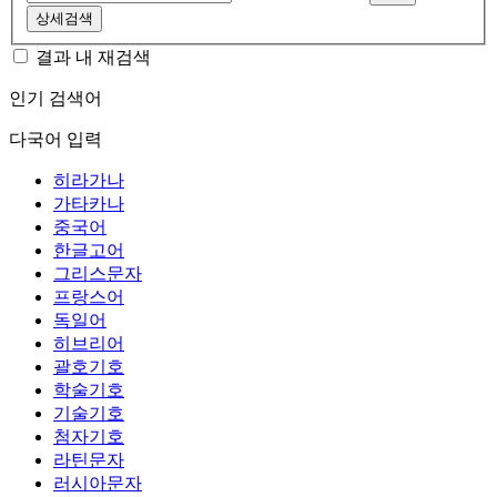
상세검색
결과 내 재검색
인기 검색어
다국어 입력
히라가나
가타카나
중국어
한글고어
그리스문자
프랑스어
독일어
히브리어
괄호기호
학술기호
기술기호
첨자기호
라틴문자
러시아문자