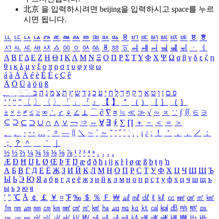
北京 을 입력하시려면
beijing
을 입력하시고 space를 누르
시면 됩니다.
ㅥ
ㅦ
ㅧ
ㅨ
ㅩ
ㅪ
ㅫ
ㅬ
ㅭ
ㅮ
ㅯ
ㅰ
ㅱ
ㅲ
ㅳ
ㅴ
ㅵ
ㅶ
ㅷ
ㅸ
ㅹ
ㅺ
ㅻ
ㅼ
ㅽ
ㅾ
ㅿ
ㆀ
ㆁ
ㆂ
ㆃ
ㆄ
ㆅ
ㆆ
ㆇ
ㆈ
ㆉ
ㆊ
ㆋ
ㆌ
ㆍ
ㆎ
Α
Β
Γ
Δ
Ε
Ζ
Η
Θ
Ι
Κ
Λ
Μ
Ν
Ξ
Ο
Π
Ρ
Σ
Τ
Υ
Φ
Χ
Ψ
Ω
α
β
γ
δ
ε
ζ
η
θ
ι
κ
λ
μ
ν
ξ
ο
π
ρ
σ
τ
υ
φ
χ
ψ
ω
á
à
Á
À
é
è
É
È
ç
Ç
ê
Ä
Ö
Ü
ä
ö
ü
ß
ְ
ֳ
ֲ
ֱ
ָ
ַ
ֵ
ֶ
ִ
ֹ
ּ
ֻ
ׂ
ׁ
ּ
ב
ה
נ
מ
צ
ת
ץ
ש
ד
ג
כ
ע
י
ח
ל
ך
ף
ק
ר
א
ט
ו
ן
ם
פ
‘
’
“
”
〔
〕
〈
〉
「
」
『
』
【
】
＂
（
）
［
］
｛
｝
±
×
÷
≠
≤
≥
∞
∴
♂
♀
∠
⊥
⌒
∂
∇
≡
≒
≪
≫
√
∽
∝
∵
∫
∬
∈
∋
⊆
⊇
⊂
⊃
∪
∩
∧
∨
￢
⇒
⇔
∀
∃
∮
∑
∏
＋
－
＜
＝
＞
、
。
·
‥
…
¨
〃
―
∥
＼
∼
´
～
ˇ
˘
˝
˚
˙
¸
˛
¡
¿
ː
！
＇
，
．
／
：
；
？
＾
＿
｀
｜
½
⅓
⅔
¼
¾
⅛
⅜
⅝
⅞
¹
²
³
⁴
ⁿ
₁
₂
₃
₄
Æ
Ð
Ħ
Ĳ
Ł
Ø
Œ
Þ
Ŧ
Ŋ
æ
đ
ð
ħ
ı
ĳ
ĸ
ŀ
ł
ø
œ
ß
þ
ŧ
ŋ
ŉ
А
Б
В
Г
Д
Е
Ё
Ж
З
И
Й
К
Л
М
Н
О
П
Р
С
Т
У
Ф
Х
Ц
Ч
Ш
Щ
Ъ
Ы
Ь
Э
Ю
Я
а
б
в
г
д
е
ё
ж
з
и
й
к
л
м
н
о
п
р
с
т
у
ф
х
ц
ч
ш
щ
ъ
ы
ь
э
ю
я
′
″
℃
Å
￠
￡
￥
¤
℉
‰
＄
％
Ｆ
￦
㎕
㎖
㎗
ℓ
㎘
㏄
㎣
㎤
㎥
㎦
㎙
㎚
㎛
㎜
㎝
㎞
㎟
㎠
㎡
㎢
㏊
㎍
㎎
㎏
㏏
㎈
㎉
㏈
㎧
㎨
㎰
㎱
㎲
㎳
㎴
㎵
㎶
㎷
㎸
㎹
㎀
㎁
㎂
㎃
㎄
㎺
㎻
㎽
㎾
㎿
㎐
㎑