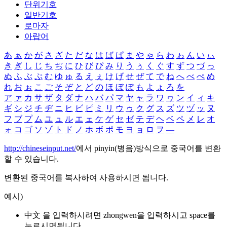
단위기호
일반기호
로마자
아랍어
あ
ぁ
か
が
さ
ざ
た
だ
な
は
ば
ぱ
ま
や
ゃ
ら
わ
ゎ
ん
い
ぃ
き
ぎ
し
じ
ち
ぢ
に
ひ
び
ぴ
み
り
う
ぅ
く
ぐ
す
ず
つ
づ
っ
ぬ
ふ
ぶ
ぷ
む
ゆ
ゅ
る
え
ぇ
け
げ
せ
ぜ
て
で
ね
へ
べ
ぺ
め
れ
お
ぉ
こ
ご
そ
ぞ
と
ど
の
ほ
ぼ
ぽ
も
よ
ょ
ろ
を
ア
ァ
カ
サ
ザ
タ
ダ
ナ
ハ
バ
パ
マ
ヤ
ャ
ラ
ワ
ヮ
ン
イ
ィ
キ
ギ
シ
ジ
チ
ヂ
ニ
ヒ
ビ
ピ
ミ
リ
ウ
ゥ
ク
グ
ス
ズ
ツ
ヅ
ッ
ヌ
フ
ブ
プ
ム
ユ
ュ
ル
エ
ェ
ケ
ゲ
セ
ゼ
テ
デ
ヘ
ベ
ペ
メ
レ
オ
ォ
コ
ゴ
ソ
ゾ
ト
ド
ノ
ホ
ボ
ポ
モ
ヨ
ョ
ロ
ヲ
―
http://chineseinput.net/
에서 pinyin(병음)방식으로 중국어를 변환
할 수 있습니다.
변환된 중국어를 복사하여 사용하시면 됩니다.
예시)
中文 을 입력하시려면
zhongwen
을 입력하시고 space를
누르시면됩니다.