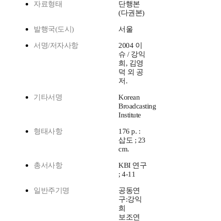
자료형태
단행본
(다권본)
발행국(도시)
서울
서명/저자사항
2004 이
슈 / 강익
희, 김영
덕 외 공
저.
기타서명
Korean
Broadcasting
Institute
형태사항
176 p. :
삽도 ; 23
cm.
총서사항
KBI 연구
; 4-11
일반주기명
공동연
구:강익
희
보조연