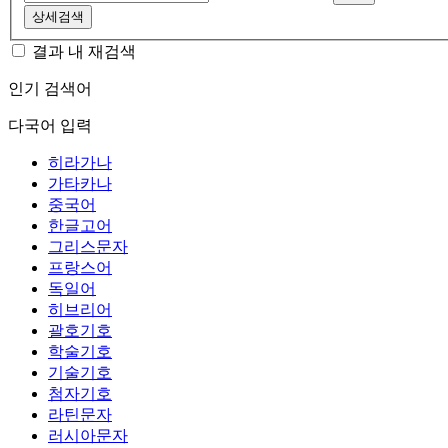
상세검색
결과 내 재검색
인기 검색어
다국어 입력
히라가나
가타카나
중국어
한글고어
그리스문자
프랑스어
독일어
히브리어
괄호기호
학술기호
기술기호
첨자기호
라틴문자
러시아문자