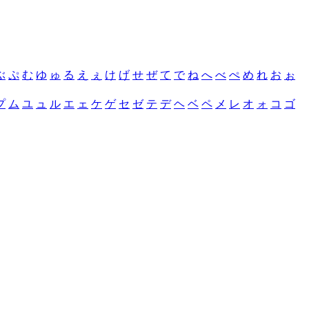
ぶ
ぷ
む
ゆ
ゅ
る
え
ぇ
け
げ
せ
ぜ
て
で
ね
へ
べ
ぺ
め
れ
お
ぉ
プ
ム
ユ
ュ
ル
エ
ェ
ケ
ゲ
セ
ゼ
テ
デ
ヘ
ベ
ペ
メ
レ
オ
ォ
コ
ゴ