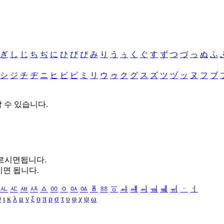
ぎ
し
じ
ち
ぢ
に
ひ
び
ぴ
み
り
う
ぅ
く
ぐ
す
ず
つ
づ
っ
ぬ
ふ
シ
ジ
チ
ヂ
ニ
ヒ
ビ
ピ
ミ
リ
ウ
ゥ
ク
グ
ス
ズ
ツ
ヅ
ッ
ヌ
フ
ブ
할 수 있습니다.
누르시면됩니다.
시면 됩니다.
ㅻ
ㅼ
ㅽ
ㅾ
ㅿ
ㆀ
ㆁ
ㆂ
ㆃ
ㆄ
ㆅ
ㆆ
ㆇ
ㆈ
ㆉ
ㆊ
ㆋ
ㆌ
ㆍ
ㆎ
θ
ι
κ
λ
μ
ν
ξ
ο
π
ρ
σ
τ
υ
φ
χ
ψ
ω