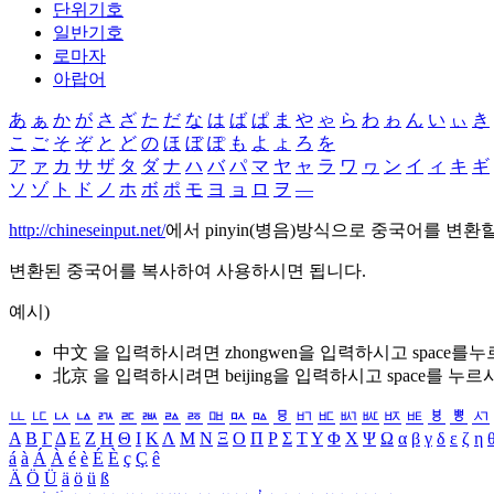
단위기호
일반기호
로마자
아랍어
あ
ぁ
か
が
さ
ざ
た
だ
な
は
ば
ぱ
ま
や
ゃ
ら
わ
ゎ
ん
い
ぃ
き
こ
ご
そ
ぞ
と
ど
の
ほ
ぼ
ぽ
も
よ
ょ
ろ
を
ア
ァ
カ
サ
ザ
タ
ダ
ナ
ハ
バ
パ
マ
ヤ
ャ
ラ
ワ
ヮ
ン
イ
ィ
キ
ギ
ソ
ゾ
ト
ド
ノ
ホ
ボ
ポ
モ
ヨ
ョ
ロ
ヲ
―
http://chineseinput.net/
에서 pinyin(병음)방식으로 중국어를 변환
변환된 중국어를 복사하여 사용하시면 됩니다.
예시)
中文 을 입력하시려면
zhongwen
을 입력하시고 space를
北京 을 입력하시려면
beijing
을 입력하시고 space를 누르
ㅥ
ㅦ
ㅧ
ㅨ
ㅩ
ㅪ
ㅫ
ㅬ
ㅭ
ㅮ
ㅯ
ㅰ
ㅱ
ㅲ
ㅳ
ㅴ
ㅵ
ㅶ
ㅷ
ㅸ
ㅹ
ㅺ
Α
Β
Γ
Δ
Ε
Ζ
Η
Θ
Ι
Κ
Λ
Μ
Ν
Ξ
Ο
Π
Ρ
Σ
Τ
Υ
Φ
Χ
Ψ
Ω
α
β
γ
δ
ε
ζ
η
á
à
Á
À
é
è
É
È
ç
Ç
ê
Ä
Ö
Ü
ä
ö
ü
ß