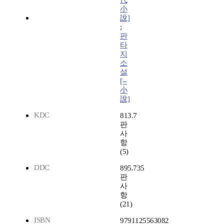
代
小
說]
;
판
타
지
소
설
[--
小
說]
KDC
813.7
판
사
항
(5)
DDC
895.735
판
사
항
(21)
ISBN
9791125563082