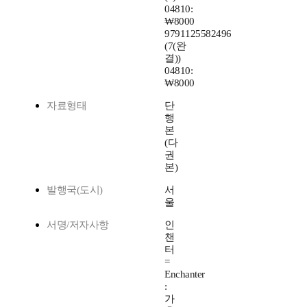
04810:
₩8000
9791125582496
(7(완
결))
04810:
₩8000
자료형태
단
행
본
(다
권
본)
발행국(도시)
서
울
서명/저자사항
인
챈
터
=
Enchanter
:
가