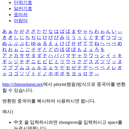
단위기호
일반기호
로마자
아랍어
あ
ぁ
か
が
さ
ざ
た
だ
な
は
ば
ぱ
ま
や
ゃ
ら
わ
ゎ
ん
い
ぃ
き
ぎ
し
じ
ち
ぢ
に
ひ
び
ぴ
み
り
う
ぅ
く
ぐ
す
ず
つ
づ
っ
ぬ
ふ
ぶ
ぷ
む
ゆ
ゅ
る
え
ぇ
け
げ
せ
ぜ
て
で
ね
へ
べ
ぺ
め
れ
お
ぉ
こ
ご
そ
ぞ
と
ど
の
ほ
ぼ
ぽ
も
よ
ょ
ろ
を
ア
ァ
カ
サ
ザ
タ
ダ
ナ
ハ
バ
パ
マ
ヤ
ャ
ラ
ワ
ヮ
ン
イ
ィ
キ
ギ
シ
ジ
チ
ヂ
ニ
ヒ
ビ
ピ
ミ
リ
ウ
ゥ
ク
グ
ス
ズ
ツ
ヅ
ッ
ヌ
フ
ブ
プ
ム
ユ
ュ
ル
エ
ェ
ケ
ゲ
セ
ゼ
テ
デ
ヘ
ベ
ペ
メ
レ
オ
ォ
コ
ゴ
ソ
ゾ
ト
ド
ノ
ホ
ボ
ポ
モ
ヨ
ョ
ロ
ヲ
―
http://chineseinput.net/
에서 pinyin(병음)방식으로 중국어를 변환
할 수 있습니다.
변환된 중국어를 복사하여 사용하시면 됩니다.
예시)
中文 을 입력하시려면
zhongwen
을 입력하시고 space를
누르시면됩니다.