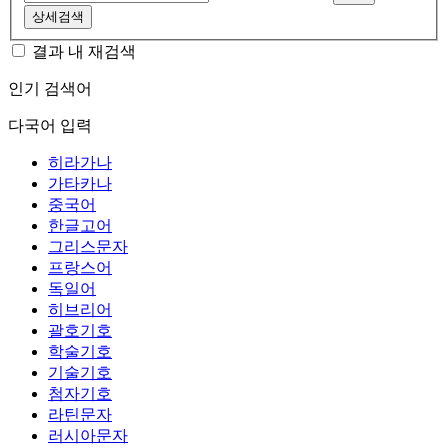
상세검색
결과 내 재검색
인기 검색어
다국어 입력
히라가나
가타카나
중국어
한글고어
그리스문자
프랑스어
독일어
히브리어
괄호기호
학술기호
기술기호
첨자기호
라틴문자
러시아문자