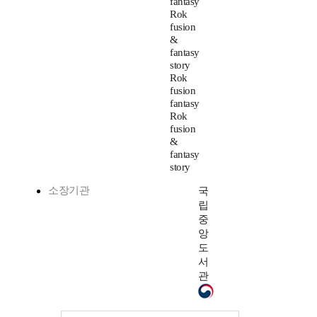
fantasy
Rok
fusion
&
fantasy
story
Rok
fusion
fantasy
Rok
fusion
&
fantasy
story
소장기관
국
립
중
앙
도
서
관