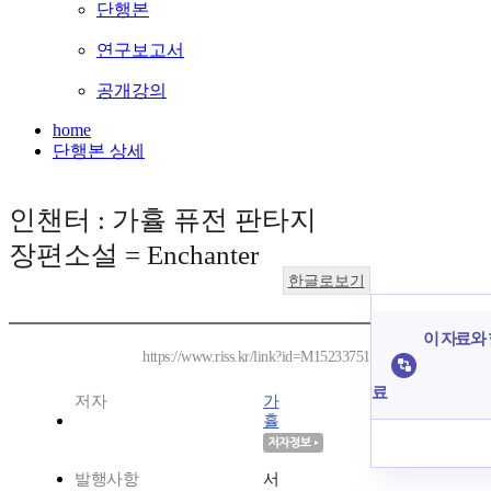
단행본
연구보고서
공개강의
home
단행본 상세
인챈터 : 가휼 퓨전 판타지
장편소설 = Enchanter
한글로보기
이 자료와 
https://www.riss.kr/link?id=M15233751
료
저자
가
휼
발행사항
서