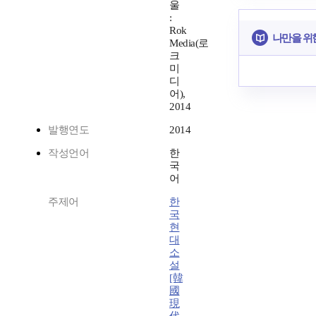
울
:
Rok
나만을 위
Media(로
크
미
디
어),
2014
발행연도
2014
작성언어
한
국
어
주제어
한
국
현
대
소
설
[韓
國
現