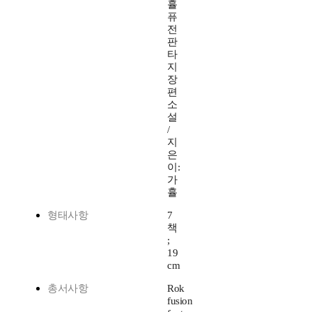
휼
퓨
전
판
타
지
장
편
소
설
/
지
은
이:
가
휼
형태사항
7
책
;
19
cm
총서사항
Rok
fusion