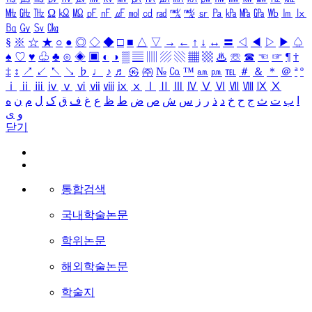
㎒
㎓
㎔
Ω
㏀
㏁
㎊
㎋
㎌
㏖
㏅
㎭
㎮
㎯
㏛
㎩
㎪
㎫
㎬
㏝
㏐
㏓
㏃
㏉
㏜
㏆
§
※
☆
★
○
●
◎
◇
◆
□
■
△
▽
→
←
↑
↓
↔
〓
◁
◀
▷
▶
♤
♠
♡
♥
♧
♣
⊙
◈
▣
◐
◑
▒
▤
▥
▨
▧
▦
▩
♨
☏
☎
☜
☞
¶
†
‡
↕
↗
↙
↖
↘
♭
♩
♪
♬
㉿
㈜
№
㏇
™
㏂
㏘
℡
＃
＆
＊
＠
ª
º
ⅰ
ⅱ
ⅲ
ⅳ
ⅴ
ⅵ
ⅶ
ⅷ
ⅸ
ⅹ
Ⅰ
Ⅱ
Ⅲ
Ⅳ
Ⅴ
Ⅵ
Ⅶ
Ⅷ
Ⅸ
Ⅹ
ا
ب
ت
ث
ج
ح
خ
د
ذ
ر
ز
س
ش
ص
ض
ط
ظ
ع
غ
ف
ق
ک
ل
م
ن
ه
و
ی
닫기
통합검색
국내학술논문
학위논문
해외학술논문
학술지