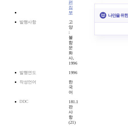
편
집
부
나만을 위한
발행사항
고
양
:
불
함
문
화
사,
1996
발행연도
1996
작성언어
한
국
어
DDC
181.1
판
사
항
(21)