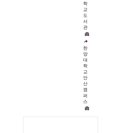
학
교
도
서
관
한
양
대
학
교
안
산
캠
퍼
스