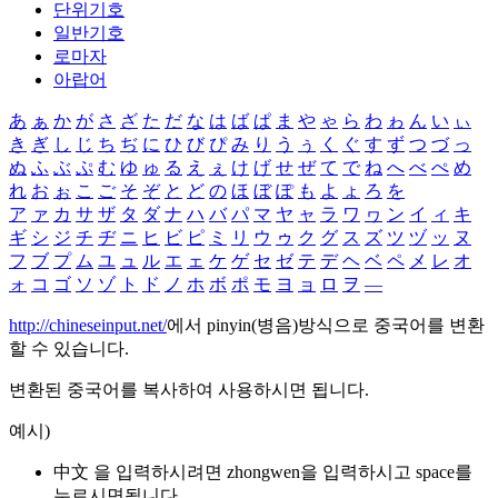
단위기호
일반기호
로마자
아랍어
あ
ぁ
か
が
さ
ざ
た
だ
な
は
ば
ぱ
ま
や
ゃ
ら
わ
ゎ
ん
い
ぃ
き
ぎ
し
じ
ち
ぢ
に
ひ
び
ぴ
み
り
う
ぅ
く
ぐ
す
ず
つ
づ
っ
ぬ
ふ
ぶ
ぷ
む
ゆ
ゅ
る
え
ぇ
け
げ
せ
ぜ
て
で
ね
へ
べ
ぺ
め
れ
お
ぉ
こ
ご
そ
ぞ
と
ど
の
ほ
ぼ
ぽ
も
よ
ょ
ろ
を
ア
ァ
カ
サ
ザ
タ
ダ
ナ
ハ
バ
パ
マ
ヤ
ャ
ラ
ワ
ヮ
ン
イ
ィ
キ
ギ
シ
ジ
チ
ヂ
ニ
ヒ
ビ
ピ
ミ
リ
ウ
ゥ
ク
グ
ス
ズ
ツ
ヅ
ッ
ヌ
フ
ブ
プ
ム
ユ
ュ
ル
エ
ェ
ケ
ゲ
セ
ゼ
テ
デ
ヘ
ベ
ペ
メ
レ
オ
ォ
コ
ゴ
ソ
ゾ
ト
ド
ノ
ホ
ボ
ポ
モ
ヨ
ョ
ロ
ヲ
―
http://chineseinput.net/
에서 pinyin(병음)방식으로 중국어를 변환
할 수 있습니다.
변환된 중국어를 복사하여 사용하시면 됩니다.
예시)
中文 을 입력하시려면
zhongwen
을 입력하시고 space를
누르시면됩니다.