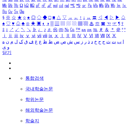
㎒
㎓
㎔
Ω
㏀
㏁
㎊
㎋
㎌
㏖
㏅
㎭
㎮
㎯
㏛
㎩
㎪
㎫
㎬
㏝
㏐
㏓
㏃
㏉
㏜
㏆
§
※
☆
★
○
●
◎
◇
◆
□
■
△
▽
→
←
↑
↓
↔
〓
◁
◀
▷
▶
♤
♠
♡
♥
♧
♣
⊙
◈
▣
◐
◑
▒
▤
▥
▨
▧
▦
▩
♨
☏
☎
☜
☞
¶
†
‡
↕
↗
↙
↖
↘
♭
♩
♪
♬
㉿
㈜
№
㏇
™
㏂
㏘
℡
＃
＆
＊
＠
ª
º
ⅰ
ⅱ
ⅲ
ⅳ
ⅴ
ⅵ
ⅶ
ⅷ
ⅸ
ⅹ
Ⅰ
Ⅱ
Ⅲ
Ⅳ
Ⅴ
Ⅵ
Ⅶ
Ⅷ
Ⅸ
Ⅹ
ا
ب
ت
ث
ج
ح
خ
د
ذ
ر
ز
س
ش
ص
ض
ط
ظ
ع
غ
ف
ق
ک
ل
م
ن
ه
و
ی
닫기
통합검색
국내학술논문
학위논문
해외학술논문
학술지