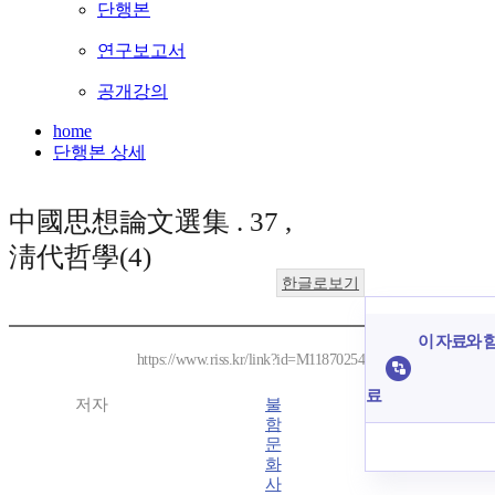
단행본
연구보고서
공개강의
home
단행본 상세
中國思想論文選集 . 37 ,
淸代哲學(4)
한글로보기
이 자료와 함
https://www.riss.kr/link?id=M11870254
료
저자
불
함
문
화
사