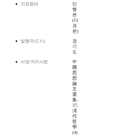
자료형태
단
행
본
(다
권
본)
발행국(도시)
경
기
도
서명/저자사항
中
國
思
想
論
文
選
集.
37,
淸
代
哲
學
(4)