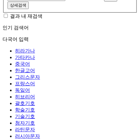
상세검색
결과 내 재검색
인기 검색어
다국어 입력
히라가나
가타카나
중국어
한글고어
그리스문자
프랑스어
독일어
히브리어
괄호기호
학술기호
기술기호
첨자기호
라틴문자
러시아문자