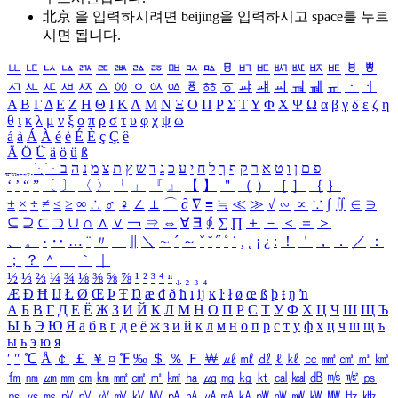
北京 을 입력하시려면
beijing
을 입력하시고 space를 누르
시면 됩니다.
ㅥ
ㅦ
ㅧ
ㅨ
ㅩ
ㅪ
ㅫ
ㅬ
ㅭ
ㅮ
ㅯ
ㅰ
ㅱ
ㅲ
ㅳ
ㅴ
ㅵ
ㅶ
ㅷ
ㅸ
ㅹ
ㅺ
ㅻ
ㅼ
ㅽ
ㅾ
ㅿ
ㆀ
ㆁ
ㆂ
ㆃ
ㆄ
ㆅ
ㆆ
ㆇ
ㆈ
ㆉ
ㆊ
ㆋ
ㆌ
ㆍ
ㆎ
Α
Β
Γ
Δ
Ε
Ζ
Η
Θ
Ι
Κ
Λ
Μ
Ν
Ξ
Ο
Π
Ρ
Σ
Τ
Υ
Φ
Χ
Ψ
Ω
α
β
γ
δ
ε
ζ
η
θ
ι
κ
λ
μ
ν
ξ
ο
π
ρ
σ
τ
υ
φ
χ
ψ
ω
á
à
Á
À
é
è
É
È
ç
Ç
ê
Ä
Ö
Ü
ä
ö
ü
ß
ְ
ֳ
ֲ
ֱ
ָ
ַ
ֵ
ֶ
ִ
ֹ
ּ
ֻ
ׂ
ׁ
ּ
ב
ה
נ
מ
צ
ת
ץ
ש
ד
ג
כ
ע
י
ח
ל
ך
ף
ק
ר
א
ט
ו
ן
ם
פ
‘
’
“
”
〔
〕
〈
〉
「
」
『
』
【
】
＂
（
）
［
］
｛
｝
±
×
÷
≠
≤
≥
∞
∴
♂
♀
∠
⊥
⌒
∂
∇
≡
≒
≪
≫
√
∽
∝
∵
∫
∬
∈
∋
⊆
⊇
⊂
⊃
∪
∩
∧
∨
￢
⇒
⇔
∀
∃
∮
∑
∏
＋
－
＜
＝
＞
、
。
·
‥
…
¨
〃
―
∥
＼
∼
´
～
ˇ
˘
˝
˚
˙
¸
˛
¡
¿
ː
！
＇
，
．
／
：
；
？
＾
＿
｀
｜
½
⅓
⅔
¼
¾
⅛
⅜
⅝
⅞
¹
²
³
⁴
ⁿ
₁
₂
₃
₄
Æ
Ð
Ħ
Ĳ
Ł
Ø
Œ
Þ
Ŧ
Ŋ
æ
đ
ð
ħ
ı
ĳ
ĸ
ŀ
ł
ø
œ
ß
þ
ŧ
ŋ
ŉ
А
Б
В
Г
Д
Е
Ё
Ж
З
И
Й
К
Л
М
Н
О
П
Р
С
Т
У
Ф
Х
Ц
Ч
Ш
Щ
Ъ
Ы
Ь
Э
Ю
Я
а
б
в
г
д
е
ё
ж
з
и
й
к
л
м
н
о
п
р
с
т
у
ф
х
ц
ч
ш
щ
ъ
ы
ь
э
ю
я
′
″
℃
Å
￠
￡
￥
¤
℉
‰
＄
％
Ｆ
￦
㎕
㎖
㎗
ℓ
㎘
㏄
㎣
㎤
㎥
㎦
㎙
㎚
㎛
㎜
㎝
㎞
㎟
㎠
㎡
㎢
㏊
㎍
㎎
㎏
㏏
㎈
㎉
㏈
㎧
㎨
㎰
㎱
㎲
㎳
㎴
㎵
㎶
㎷
㎸
㎹
㎀
㎁
㎂
㎃
㎄
㎺
㎻
㎽
㎾
㎿
㎐
㎑