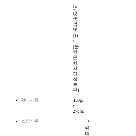
,
近
現
代
哲
學
(1)
/
[불
함
문
화
사
편
집
부
편]
형태사항
459p.
;
27cm.
소장기관
고
려
대