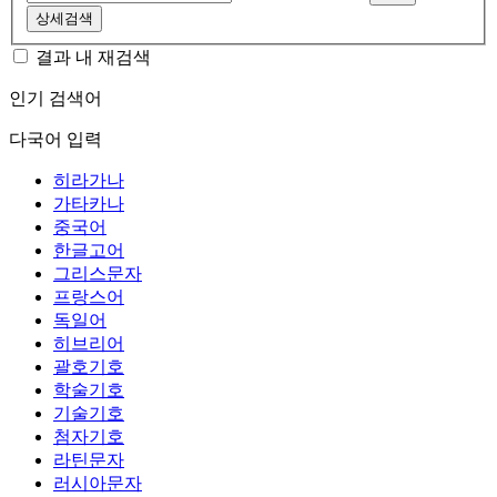
상세검색
결과 내 재검색
인기 검색어
다국어 입력
히라가나
가타카나
중국어
한글고어
그리스문자
프랑스어
독일어
히브리어
괄호기호
학술기호
기술기호
첨자기호
라틴문자
러시아문자