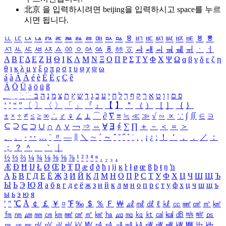
北京 을 입력하시려면
beijing
을 입력하시고 space를 누르
시면 됩니다.
ㅥ
ㅦ
ㅧ
ㅨ
ㅩ
ㅪ
ㅫ
ㅬ
ㅭ
ㅮ
ㅯ
ㅰ
ㅱ
ㅲ
ㅳ
ㅴ
ㅵ
ㅶ
ㅷ
ㅸ
ㅹ
ㅺ
ㅻ
ㅼ
ㅽ
ㅾ
ㅿ
ㆀ
ㆁ
ㆂ
ㆃ
ㆄ
ㆅ
ㆆ
ㆇ
ㆈ
ㆉ
ㆊ
ㆋ
ㆌ
ㆍ
ㆎ
Α
Β
Γ
Δ
Ε
Ζ
Η
Θ
Ι
Κ
Λ
Μ
Ν
Ξ
Ο
Π
Ρ
Σ
Τ
Υ
Φ
Χ
Ψ
Ω
α
β
γ
δ
ε
ζ
η
θ
ι
κ
λ
μ
ν
ξ
ο
π
ρ
σ
τ
υ
φ
χ
ψ
ω
á
à
Á
À
é
è
É
È
ç
Ç
ê
Ä
Ö
Ü
ä
ö
ü
ß
ְ
ֳ
ֲ
ֱ
ָ
ַ
ֵ
ֶ
ִ
ֹ
ּ
ֻ
ׂ
ׁ
ּ
ב
ה
נ
מ
צ
ת
ץ
ש
ד
ג
כ
ע
י
ח
ל
ך
ף
ק
ר
א
ט
ו
ן
ם
פ
‘
’
“
”
〔
〕
〈
〉
「
」
『
』
【
】
＂
（
）
［
］
｛
｝
±
×
÷
≠
≤
≥
∞
∴
♂
♀
∠
⊥
⌒
∂
∇
≡
≒
≪
≫
√
∽
∝
∵
∫
∬
∈
∋
⊆
⊇
⊂
⊃
∪
∩
∧
∨
￢
⇒
⇔
∀
∃
∮
∑
∏
＋
－
＜
＝
＞
、
。
·
‥
…
¨
〃
―
∥
＼
∼
´
～
ˇ
˘
˝
˚
˙
¸
˛
¡
¿
ː
！
＇
，
．
／
：
；
？
＾
＿
｀
｜
½
⅓
⅔
¼
¾
⅛
⅜
⅝
⅞
¹
²
³
⁴
ⁿ
₁
₂
₃
₄
Æ
Ð
Ħ
Ĳ
Ł
Ø
Œ
Þ
Ŧ
Ŋ
æ
đ
ð
ħ
ı
ĳ
ĸ
ŀ
ł
ø
œ
ß
þ
ŧ
ŋ
ŉ
А
Б
В
Г
Д
Е
Ё
Ж
З
И
Й
К
Л
М
Н
О
П
Р
С
Т
У
Ф
Х
Ц
Ч
Ш
Щ
Ъ
Ы
Ь
Э
Ю
Я
а
б
в
г
д
е
ё
ж
з
и
й
к
л
м
н
о
п
р
с
т
у
ф
х
ц
ч
ш
щ
ъ
ы
ь
э
ю
я
′
″
℃
Å
￠
￡
￥
¤
℉
‰
＄
％
Ｆ
￦
㎕
㎖
㎗
ℓ
㎘
㏄
㎣
㎤
㎥
㎦
㎙
㎚
㎛
㎜
㎝
㎞
㎟
㎠
㎡
㎢
㏊
㎍
㎎
㎏
㏏
㎈
㎉
㏈
㎧
㎨
㎰
㎱
㎲
㎳
㎴
㎵
㎶
㎷
㎸
㎹
㎀
㎁
㎂
㎃
㎄
㎺
㎻
㎽
㎾
㎿
㎐
㎑