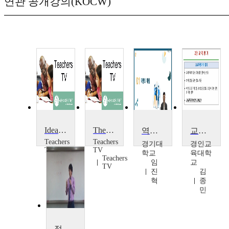
연관 공개강의(KOCW)
Ideas from the Box: Restorative Justice and Self-Evaluation
The Evaluation
역량개발과 역량평가의 이해와 활용
교육평가
Teachers
Teachers
경기대
경인교
TV
TV
학교
육대학
Teachers
Teachers
임
교
TV
TV
진
김
혁
종
민
정책분석평가론