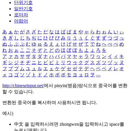
단위기호
일반기호
로마자
아랍어
あ
ぁ
か
が
さ
ざ
た
だ
な
は
ば
ぱ
ま
や
ゃ
ら
わ
ゎ
ん
い
ぃ
き
ぎ
し
じ
ち
ぢ
に
ひ
び
ぴ
み
り
う
ぅ
く
ぐ
す
ず
つ
づ
っ
ぬ
ふ
ぶ
ぷ
む
ゆ
ゅ
る
え
ぇ
け
げ
せ
ぜ
て
で
ね
へ
べ
ぺ
め
れ
お
ぉ
こ
ご
そ
ぞ
と
ど
の
ほ
ぼ
ぽ
も
よ
ょ
ろ
を
ア
ァ
カ
サ
ザ
タ
ダ
ナ
ハ
バ
パ
マ
ヤ
ャ
ラ
ワ
ヮ
ン
イ
ィ
キ
ギ
シ
ジ
チ
ヂ
ニ
ヒ
ビ
ピ
ミ
リ
ウ
ゥ
ク
グ
ス
ズ
ツ
ヅ
ッ
ヌ
フ
ブ
プ
ム
ユ
ュ
ル
エ
ェ
ケ
ゲ
セ
ゼ
テ
デ
ヘ
ベ
ペ
メ
レ
オ
ォ
コ
ゴ
ソ
ゾ
ト
ド
ノ
ホ
ボ
ポ
モ
ヨ
ョ
ロ
ヲ
―
http://chineseinput.net/
에서 pinyin(병음)방식으로 중국어를 변환
할 수 있습니다.
변환된 중국어를 복사하여 사용하시면 됩니다.
예시)
中文 을 입력하시려면
zhongwen
을 입력하시고 space를
누르시면됩니다.