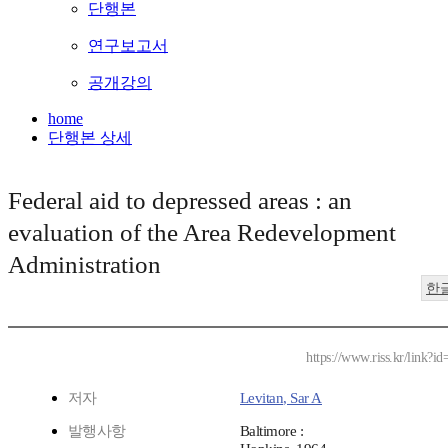
단행본
연구보고서
공개강의
home
단행본 상세
Federal aid to depressed areas : an
evaluation of the Area Redevelopment
Administration
한
https://www.riss.kr/link?
저자
Levitan, Sar A
발행사항
Baltimore :