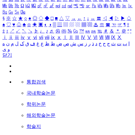
㎒
㎓
㎔
Ω
㏀
㏁
㎊
㎋
㎌
㏖
㏅
㎭
㎮
㎯
㏛
㎩
㎪
㎫
㎬
㏝
㏐
㏓
㏃
㏉
㏜
㏆
§
※
☆
★
○
●
◎
◇
◆
□
■
△
▽
→
←
↑
↓
↔
〓
◁
◀
▷
▶
♤
♠
♡
♥
♧
♣
⊙
◈
▣
◐
◑
▒
▤
▥
▨
▧
▦
▩
♨
☏
☎
☜
☞
¶
†
‡
↕
↗
↙
↖
↘
♭
♩
♪
♬
㉿
㈜
№
㏇
™
㏂
㏘
℡
＃
＆
＊
＠
ª
º
ⅰ
ⅱ
ⅲ
ⅳ
ⅴ
ⅵ
ⅶ
ⅷ
ⅸ
ⅹ
Ⅰ
Ⅱ
Ⅲ
Ⅳ
Ⅴ
Ⅵ
Ⅶ
Ⅷ
Ⅸ
Ⅹ
ا
ب
ت
ث
ج
ح
خ
د
ذ
ر
ز
س
ش
ص
ض
ط
ظ
ع
غ
ف
ق
ک
ل
م
ن
ه
و
ی
닫기
통합검색
국내학술논문
학위논문
해외학술논문
학술지