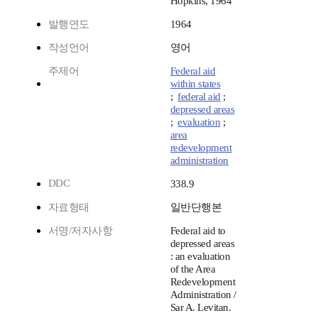
Hopkins, 1964
발행연도
1964
작성언어
영어
주제어
Federal aid
within states
;
federal aid
;
depressed areas
;
evaluation
;
area
redevelopment
administration
DDC
338.9
자료형태
일반단행본
서명/저자사항
Federal aid to
depressed areas
: an evaluation
of the Area
Redevelopment
Administration /
Sar A. Levitan.