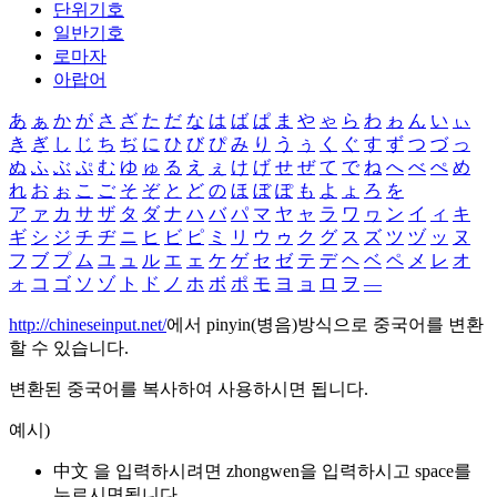
단위기호
일반기호
로마자
아랍어
あ
ぁ
か
が
さ
ざ
た
だ
な
は
ば
ぱ
ま
や
ゃ
ら
わ
ゎ
ん
い
ぃ
き
ぎ
し
じ
ち
ぢ
に
ひ
び
ぴ
み
り
う
ぅ
く
ぐ
す
ず
つ
づ
っ
ぬ
ふ
ぶ
ぷ
む
ゆ
ゅ
る
え
ぇ
け
げ
せ
ぜ
て
で
ね
へ
べ
ぺ
め
れ
お
ぉ
こ
ご
そ
ぞ
と
ど
の
ほ
ぼ
ぽ
も
よ
ょ
ろ
を
ア
ァ
カ
サ
ザ
タ
ダ
ナ
ハ
バ
パ
マ
ヤ
ャ
ラ
ワ
ヮ
ン
イ
ィ
キ
ギ
シ
ジ
チ
ヂ
ニ
ヒ
ビ
ピ
ミ
リ
ウ
ゥ
ク
グ
ス
ズ
ツ
ヅ
ッ
ヌ
フ
ブ
プ
ム
ユ
ュ
ル
エ
ェ
ケ
ゲ
セ
ゼ
テ
デ
ヘ
ベ
ペ
メ
レ
オ
ォ
コ
ゴ
ソ
ゾ
ト
ド
ノ
ホ
ボ
ポ
モ
ヨ
ョ
ロ
ヲ
―
http://chineseinput.net/
에서 pinyin(병음)방식으로 중국어를 변환
할 수 있습니다.
변환된 중국어를 복사하여 사용하시면 됩니다.
예시)
中文 을 입력하시려면
zhongwen
을 입력하시고 space를
누르시면됩니다.