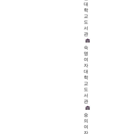
대
학
교
도
서
관
숙
명
여
자
대
학
교
도
서
관
숭
의
여
자