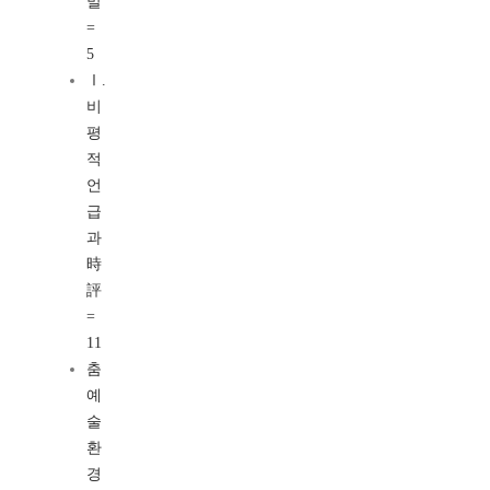
말
=
5
Ⅰ.
비
평
적
언
급
과
時
評
=
11
춤
예
술
환
경