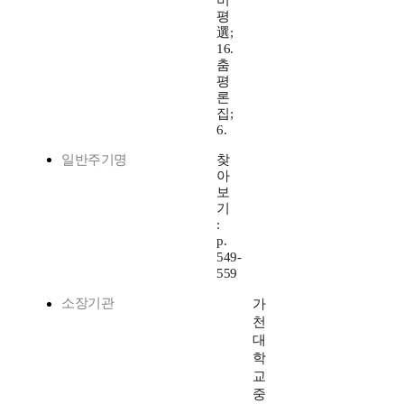
비
평
選;
16.
춤
평
론
집;
6.
일반주기명
찾
아
보
기
:
p.
549-
559
소장기관
가
천
대
학
교
중