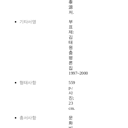
泰
源
저.
기타서명
부
표
제:
김
태
원
춤
평
론
집
1997~2000
형태사항
559
p.:
사
진;
23
cm.
총서사항
문
화