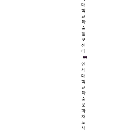
대
학
교
학
술
정
보
센
터
연
세
대
학
교
학
술
문
화
처
도
서