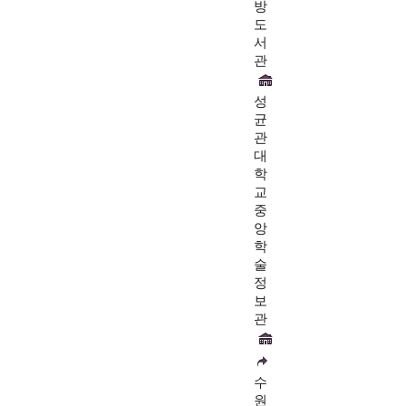
방
도
서
관
성
균
관
대
학
교
중
앙
학
술
정
보
관
수
원