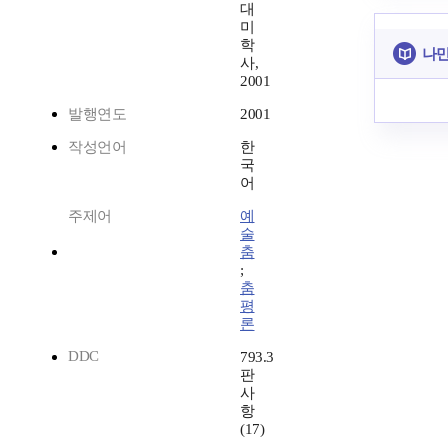
대
미
학
나만
사,
2001
발행연도
2001
작성언어
한
국
어
주제어
예
술
춤
;
춤
평
론
DDC
793.3
판
사
항
(17)