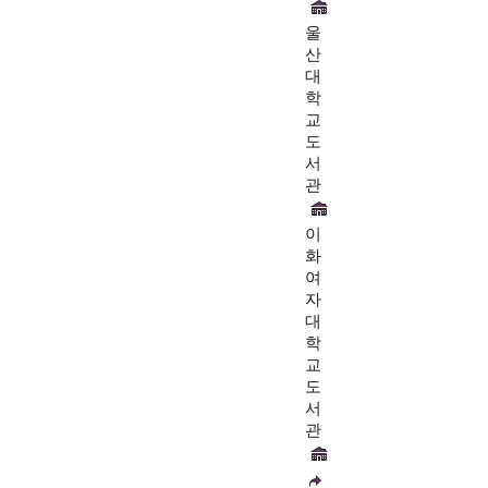
울
산
대
학
교
도
서
관
이
화
여
자
대
학
교
도
서
관