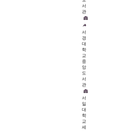
서
관
서
경
대
학
교
중
앙
도
서
관
서
일
대
학
교
세