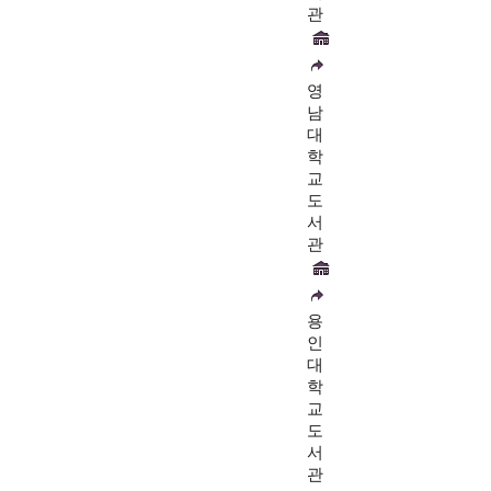
관
영
남
대
학
교
도
서
관
용
인
대
학
교
도
서
관