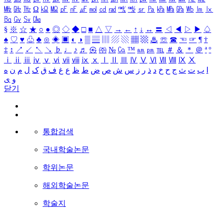
㎒
㎓
㎔
Ω
㏀
㏁
㎊
㎋
㎌
㏖
㏅
㎭
㎮
㎯
㏛
㎩
㎪
㎫
㎬
㏝
㏐
㏓
㏃
㏉
㏜
㏆
§
※
☆
★
○
●
◎
◇
◆
□
■
△
▽
→
←
↑
↓
↔
〓
◁
◀
▷
▶
♤
♠
♡
♥
♧
♣
⊙
◈
▣
◐
◑
▒
▤
▥
▨
▧
▦
▩
♨
☏
☎
☜
☞
¶
†
‡
↕
↗
↙
↖
↘
♭
♩
♪
♬
㉿
㈜
№
㏇
™
㏂
㏘
℡
＃
＆
＊
＠
ª
º
ⅰ
ⅱ
ⅲ
ⅳ
ⅴ
ⅵ
ⅶ
ⅷ
ⅸ
ⅹ
Ⅰ
Ⅱ
Ⅲ
Ⅳ
Ⅴ
Ⅵ
Ⅶ
Ⅷ
Ⅸ
Ⅹ
ا
ب
ت
ث
ج
ح
خ
د
ذ
ر
ز
س
ش
ص
ض
ط
ظ
ع
غ
ف
ق
ک
ل
م
ن
ه
و
ی
닫기
통합검색
국내학술논문
학위논문
해외학술논문
학술지