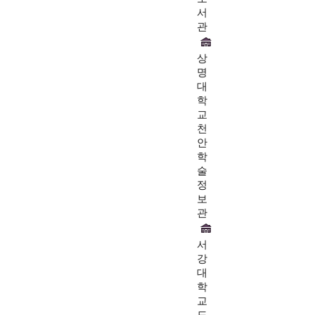
서
관
상
명
대
학
교
천
안
학
술
정
보
관
서
강
대
학
교
도