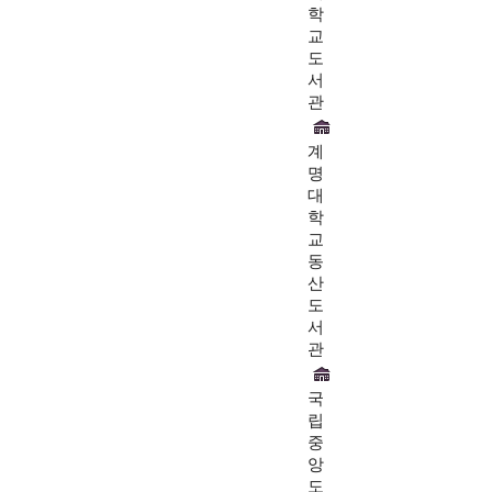
학
교
도
서
관
계
명
대
학
교
동
산
도
서
관
국
립
중
앙
도