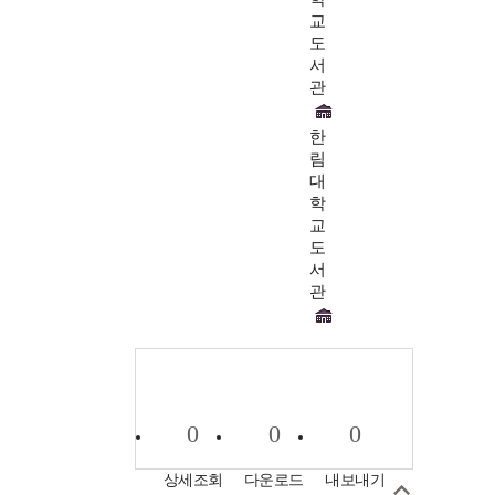
교
도
서
관
한
림
대
학
교
도
서
관
0
0
0
상세조회
다운로드
내보내기