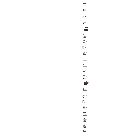
교
도
서
관
동
아
대
학
교
도
서
관
부
산
대
학
교
중
앙
도