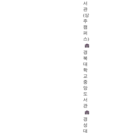
서
관
(상
주
캠
퍼
스)
경
북
대
학
교
중
앙
도
서
관
경
성
대