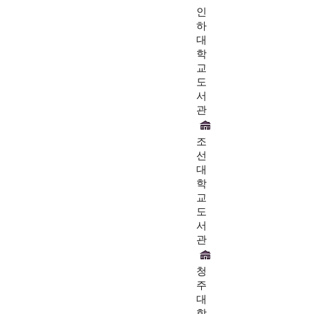
인
하
대
학
교
도
서
관
조
선
대
학
교
도
서
관
청
주
대
학