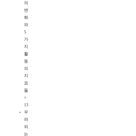
의
변
화
와
5
가
지
활
동
의
지
표
들
=
13
우
려
되
는