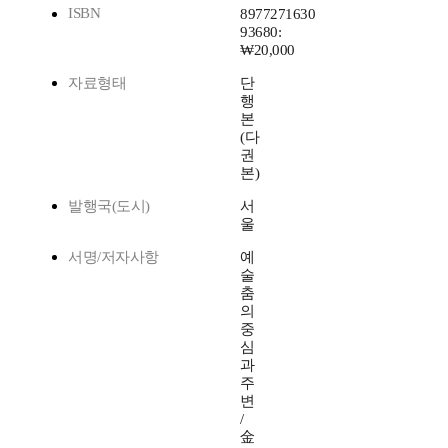
ISBN
8977271630
93680:
₩20,000
자료형태
단
행
본
(다
권
본)
발행국(도시)
서
울
서명/저자사항
예
술
춤
의
중
심
과
주
변
/
金