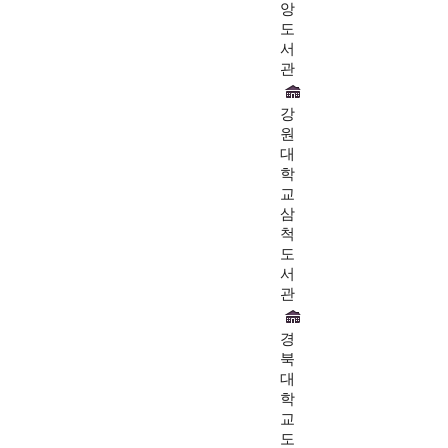
앙
도
서
관
강
원
대
학
교
삼
척
도
서
관
경
북
대
학
교
도