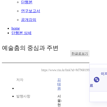
단행본
연구보고서
공개강의
home
단행본 상세
예술춤의 중심과 주변
한글로보기
https://www.riss.kr/link?id=M7968199
이 
저자
김
태
료
원
발행사항
서
울:
현