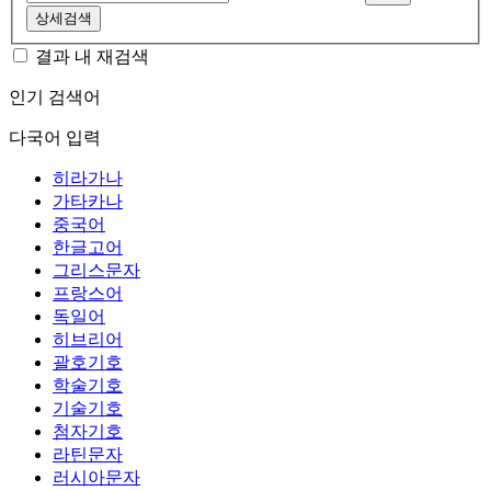
상세검색
결과 내 재검색
인기 검색어
다국어 입력
히라가나
가타카나
중국어
한글고어
그리스문자
프랑스어
독일어
히브리어
괄호기호
학술기호
기술기호
첨자기호
라틴문자
러시아문자