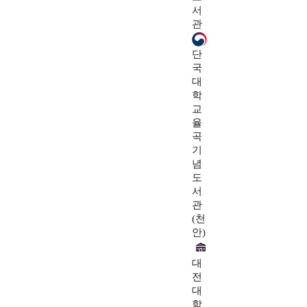
서
관
단
국
대
학
교
율
곡
기
념
도
서
관
(천
안)
대
전
대
학