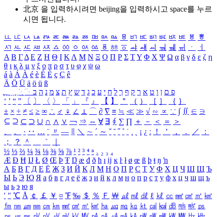
北京 을 입력하시려면
beijing
을 입력하시고 space를 누르
시면 됩니다.
ㅥ
ㅦ
ㅧ
ㅨ
ㅩ
ㅪ
ㅫ
ㅬ
ㅭ
ㅮ
ㅯ
ㅰ
ㅱ
ㅲ
ㅳ
ㅴ
ㅵ
ㅶ
ㅷ
ㅸ
ㅹ
ㅺ
ㅻ
ㅼ
ㅽ
ㅾ
ㅿ
ㆀ
ㆁ
ㆂ
ㆃ
ㆄ
ㆅ
ㆆ
ㆇ
ㆈ
ㆉ
ㆊ
ㆋ
ㆌ
ㆍ
ㆎ
Α
Β
Γ
Δ
Ε
Ζ
Η
Θ
Ι
Κ
Λ
Μ
Ν
Ξ
Ο
Π
Ρ
Σ
Τ
Υ
Φ
Χ
Ψ
Ω
α
β
γ
δ
ε
ζ
η
θ
ι
κ
λ
μ
ν
ξ
ο
π
ρ
σ
τ
υ
φ
χ
ψ
ω
á
à
Á
À
é
è
É
È
ç
Ç
ê
Ä
Ö
Ü
ä
ö
ü
ß
ְ
ֳ
ֲ
ֱ
ָ
ַ
ֵ
ֶ
ִ
ֹ
ּ
ֻ
ׂ
ׁ
ּ
ב
ה
נ
מ
צ
ת
ץ
ש
ד
ג
כ
ע
י
ח
ל
ך
ף
ק
ר
א
ט
ו
ן
ם
פ
‘
’
“
”
〔
〕
〈
〉
「
」
『
』
【
】
＂
（
）
［
］
｛
｝
±
×
÷
≠
≤
≥
∞
∴
♂
♀
∠
⊥
⌒
∂
∇
≡
≒
≪
≫
√
∽
∝
∵
∫
∬
∈
∋
⊆
⊇
⊂
⊃
∪
∩
∧
∨
￢
⇒
⇔
∀
∃
∮
∑
∏
＋
－
＜
＝
＞
、
。
·
‥
…
¨
〃
―
∥
＼
∼
´
～
ˇ
˘
˝
˚
˙
¸
˛
¡
¿
ː
！
＇
，
．
／
：
；
？
＾
＿
｀
｜
½
⅓
⅔
¼
¾
⅛
⅜
⅝
⅞
¹
²
³
⁴
ⁿ
₁
₂
₃
₄
Æ
Ð
Ħ
Ĳ
Ł
Ø
Œ
Þ
Ŧ
Ŋ
æ
đ
ð
ħ
ı
ĳ
ĸ
ŀ
ł
ø
œ
ß
þ
ŧ
ŋ
ŉ
А
Б
В
Г
Д
Е
Ё
Ж
З
И
Й
К
Л
М
Н
О
П
Р
С
Т
У
Ф
Х
Ц
Ч
Ш
Щ
Ъ
Ы
Ь
Э
Ю
Я
а
б
в
г
д
е
ё
ж
з
и
й
к
л
м
н
о
п
р
с
т
у
ф
х
ц
ч
ш
щ
ъ
ы
ь
э
ю
я
′
″
℃
Å
￠
￡
￥
¤
℉
‰
＄
％
Ｆ
￦
㎕
㎖
㎗
ℓ
㎘
㏄
㎣
㎤
㎥
㎦
㎙
㎚
㎛
㎜
㎝
㎞
㎟
㎠
㎡
㎢
㏊
㎍
㎎
㎏
㏏
㎈
㎉
㏈
㎧
㎨
㎰
㎱
㎲
㎳
㎴
㎵
㎶
㎷
㎸
㎹
㎀
㎁
㎂
㎃
㎄
㎺
㎻
㎽
㎾
㎿
㎐
㎑