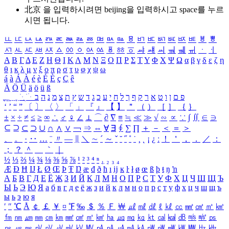
北京 을 입력하시려면
beijing
을 입력하시고 space를 누르
시면 됩니다.
ㅥ
ㅦ
ㅧ
ㅨ
ㅩ
ㅪ
ㅫ
ㅬ
ㅭ
ㅮ
ㅯ
ㅰ
ㅱ
ㅲ
ㅳ
ㅴ
ㅵ
ㅶ
ㅷ
ㅸ
ㅹ
ㅺ
ㅻ
ㅼ
ㅽ
ㅾ
ㅿ
ㆀ
ㆁ
ㆂ
ㆃ
ㆄ
ㆅ
ㆆ
ㆇ
ㆈ
ㆉ
ㆊ
ㆋ
ㆌ
ㆍ
ㆎ
Α
Β
Γ
Δ
Ε
Ζ
Η
Θ
Ι
Κ
Λ
Μ
Ν
Ξ
Ο
Π
Ρ
Σ
Τ
Υ
Φ
Χ
Ψ
Ω
α
β
γ
δ
ε
ζ
η
θ
ι
κ
λ
μ
ν
ξ
ο
π
ρ
σ
τ
υ
φ
χ
ψ
ω
á
à
Á
À
é
è
É
È
ç
Ç
ê
Ä
Ö
Ü
ä
ö
ü
ß
ְ
ֳ
ֲ
ֱ
ָ
ַ
ֵ
ֶ
ִ
ֹ
ּ
ֻ
ׂ
ׁ
ּ
ב
ה
נ
מ
צ
ת
ץ
ש
ד
ג
כ
ע
י
ח
ל
ך
ף
ק
ר
א
ט
ו
ן
ם
פ
‘
’
“
”
〔
〕
〈
〉
「
」
『
』
【
】
＂
（
）
［
］
｛
｝
±
×
÷
≠
≤
≥
∞
∴
♂
♀
∠
⊥
⌒
∂
∇
≡
≒
≪
≫
√
∽
∝
∵
∫
∬
∈
∋
⊆
⊇
⊂
⊃
∪
∩
∧
∨
￢
⇒
⇔
∀
∃
∮
∑
∏
＋
－
＜
＝
＞
、
。
·
‥
…
¨
〃
―
∥
＼
∼
´
～
ˇ
˘
˝
˚
˙
¸
˛
¡
¿
ː
！
＇
，
．
／
：
；
？
＾
＿
｀
｜
½
⅓
⅔
¼
¾
⅛
⅜
⅝
⅞
¹
²
³
⁴
ⁿ
₁
₂
₃
₄
Æ
Ð
Ħ
Ĳ
Ł
Ø
Œ
Þ
Ŧ
Ŋ
æ
đ
ð
ħ
ı
ĳ
ĸ
ŀ
ł
ø
œ
ß
þ
ŧ
ŋ
ŉ
А
Б
В
Г
Д
Е
Ё
Ж
З
И
Й
К
Л
М
Н
О
П
Р
С
Т
У
Ф
Х
Ц
Ч
Ш
Щ
Ъ
Ы
Ь
Э
Ю
Я
а
б
в
г
д
е
ё
ж
з
и
й
к
л
м
н
о
п
р
с
т
у
ф
х
ц
ч
ш
щ
ъ
ы
ь
э
ю
я
′
″
℃
Å
￠
￡
￥
¤
℉
‰
＄
％
Ｆ
￦
㎕
㎖
㎗
ℓ
㎘
㏄
㎣
㎤
㎥
㎦
㎙
㎚
㎛
㎜
㎝
㎞
㎟
㎠
㎡
㎢
㏊
㎍
㎎
㎏
㏏
㎈
㎉
㏈
㎧
㎨
㎰
㎱
㎲
㎳
㎴
㎵
㎶
㎷
㎸
㎹
㎀
㎁
㎂
㎃
㎄
㎺
㎻
㎽
㎾
㎿
㎐
㎑