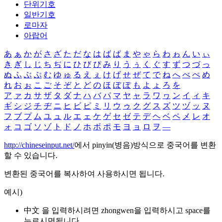
단위기호
일반기호
로마자
아랍어
あ
ぁ
か
が
さ
ざ
た
だ
な
は
ば
ぱ
ま
や
ゃ
ら
わ
ゎ
ん
い
ぃ
き
ぎ
し
じ
ち
ぢ
に
ひ
び
ぴ
み
り
う
ぅ
く
ぐ
す
ず
つ
づ
っ
ぬ
ふ
ぶ
ぷ
む
ゆ
ゅ
る
え
ぇ
け
げ
せ
ぜ
て
で
ね
へ
べ
ぺ
め
れ
お
ぉ
こ
ご
そ
ぞ
と
ど
の
ほ
ぼ
ぽ
も
よ
ょ
ろ
を
ア
ァ
カ
サ
ザ
タ
ダ
ナ
ハ
バ
パ
マ
ヤ
ャ
ラ
ワ
ヮ
ン
イ
ィ
キ
ギ
シ
ジ
チ
ヂ
ニ
ヒ
ビ
ピ
ミ
リ
ウ
ゥ
ク
グ
ス
ズ
ツ
ヅ
ッ
ヌ
フ
ブ
プ
ム
ユ
ュ
ル
エ
ェ
ケ
ゲ
セ
ゼ
テ
デ
ヘ
ベ
ペ
メ
レ
オ
ォ
コ
ゴ
ソ
ゾ
ト
ド
ノ
ホ
ボ
ポ
モ
ヨ
ョ
ロ
ヲ
―
http://chineseinput.net/
에서 pinyin(병음)방식으로 중국어를 변환
할 수 있습니다.
변환된 중국어를 복사하여 사용하시면 됩니다.
예시)
中文 을 입력하시려면
zhongwen
을 입력하시고 space를
누르시면됩니다.