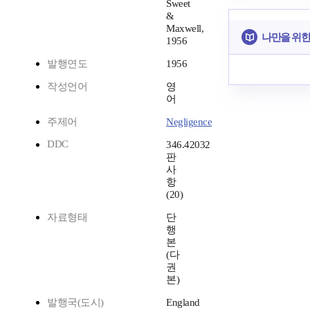
Sweet
&
Maxwell,
나만을 위한
1956
발행연도
1956
작성언어
영
어
주제어
Negligence
DDC
346.42032
판
사
항
(20)
자료형태
단
행
본
(다
권
본)
발행국(도시)
England