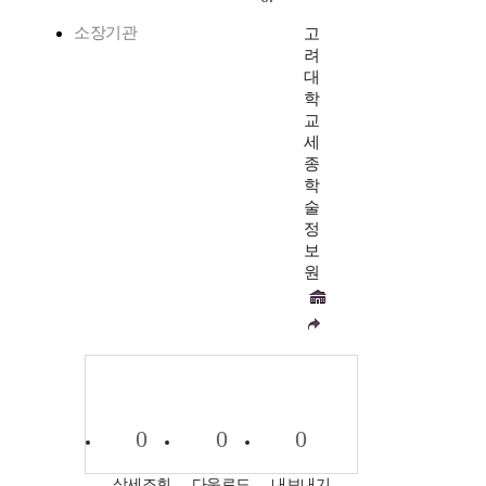
소장기관
고
려
대
학
교
세
종
학
술
정
보
원
0
0
0
상세조회
다운로드
내보내기