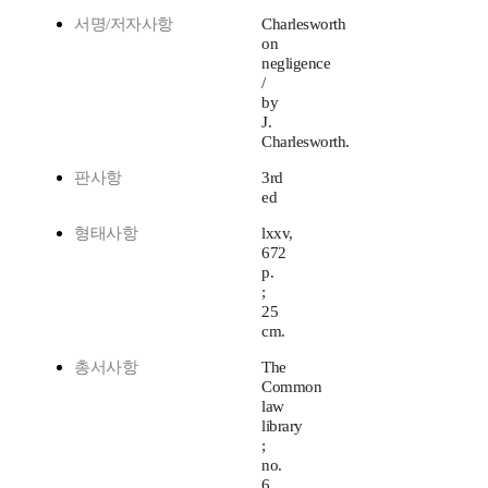
서명/저자사항
Charlesworth
on
negligence
/
by
J.
Charlesworth.
판사항
3rd
ed
형태사항
lxxv,
672
p.
;
25
cm.
총서사항
The
Common
law
library
;
no.
6.