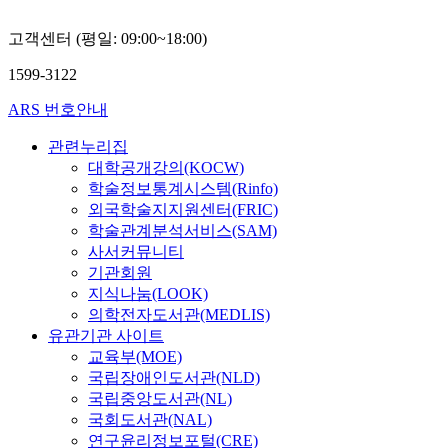
고객센터 (평일: 09:00~18:00)
1599-3122
ARS 번호안내
관련누리집
대학공개강의(KOCW)
학술정보통계시스템(Rinfo)
외국학술지지원센터(FRIC)
학술관계분석서비스(SAM)
사서커뮤니티
기관회원
지식나눔(LOOK)
의학전자도서관(MEDLIS)
유관기관 사이트
교육부(MOE)
국립장애인도서관(NLD)
국립중앙도서관(NL)
국회도서관(NAL)
연구윤리정보포털(CRE)