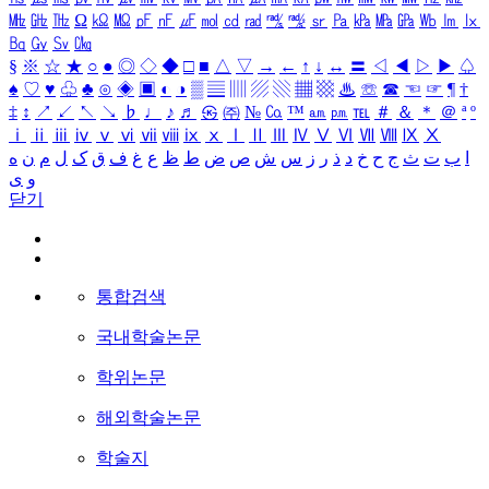
㎒
㎓
㎔
Ω
㏀
㏁
㎊
㎋
㎌
㏖
㏅
㎭
㎮
㎯
㏛
㎩
㎪
㎫
㎬
㏝
㏐
㏓
㏃
㏉
㏜
㏆
§
※
☆
★
○
●
◎
◇
◆
□
■
△
▽
→
←
↑
↓
↔
〓
◁
◀
▷
▶
♤
♠
♡
♥
♧
♣
⊙
◈
▣
◐
◑
▒
▤
▥
▨
▧
▦
▩
♨
☏
☎
☜
☞
¶
†
‡
↕
↗
↙
↖
↘
♭
♩
♪
♬
㉿
㈜
№
㏇
™
㏂
㏘
℡
＃
＆
＊
＠
ª
º
ⅰ
ⅱ
ⅲ
ⅳ
ⅴ
ⅵ
ⅶ
ⅷ
ⅸ
ⅹ
Ⅰ
Ⅱ
Ⅲ
Ⅳ
Ⅴ
Ⅵ
Ⅶ
Ⅷ
Ⅸ
Ⅹ
ا
ب
ت
ث
ج
ح
خ
د
ذ
ر
ز
س
ش
ص
ض
ط
ظ
ع
غ
ف
ق
ک
ل
م
ن
ه
و
ی
닫기
통합검색
국내학술논문
학위논문
해외학술논문
학술지