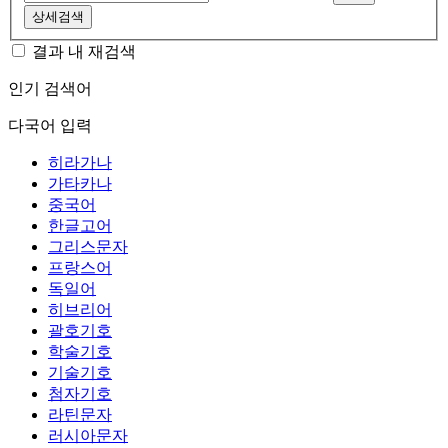
상세검색
결과 내 재검색
인기 검색어
다국어 입력
히라가나
가타카나
중국어
한글고어
그리스문자
프랑스어
독일어
히브리어
괄호기호
학술기호
기술기호
첨자기호
라틴문자
러시아문자