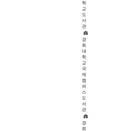
학
교
도
서
관
경
희
대
학
교
국
제
캠
퍼
스
도
서
관
경
희