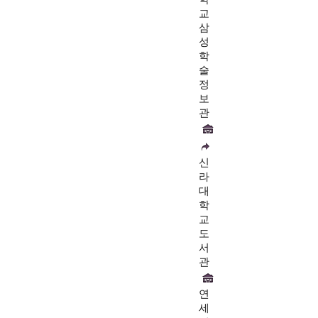
교
삼
성
학
술
정
보
관
신
라
대
학
교
도
서
관
연
세