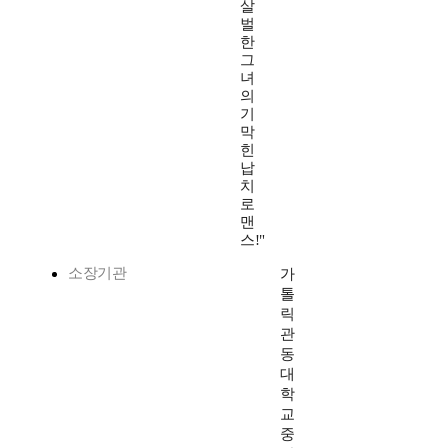
살
벌
한
그
녀
의
기
막
힌
납
치
로
맨
스!"
소장기관
가
톨
릭
관
동
대
학
교
중