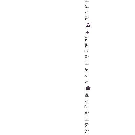
교
도
서
관
한
림
대
학
교
도
서
관
호
서
대
학
교
중
앙