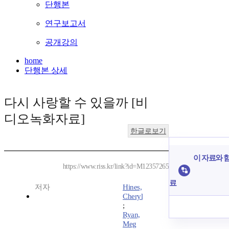
단행본
연구보고서
공개강의
home
단행본 상세
다시 사랑할 수 있을까 [비
디오녹화자료]
한글로보기
이 자료와 함
https://www.riss.kr/link?id=M12357265
료
저자
Hines,
Cheryl
;
Ryan,
Meg