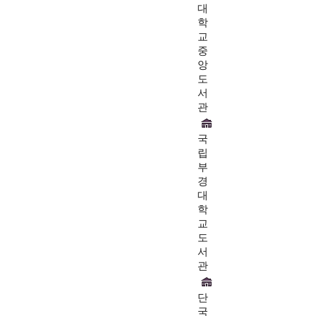
대
학
교
중
앙
도
서
관
국
립
부
경
대
학
교
도
서
관
단
국