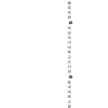
술
정
보
원
덕
성
여
자
대
학
교
도
서
관
동
국
대
학
교
중