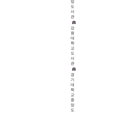
앙
도
서
관
강
원
대
학
교
도
서
관
경
기
대
학
교
중
앙
도