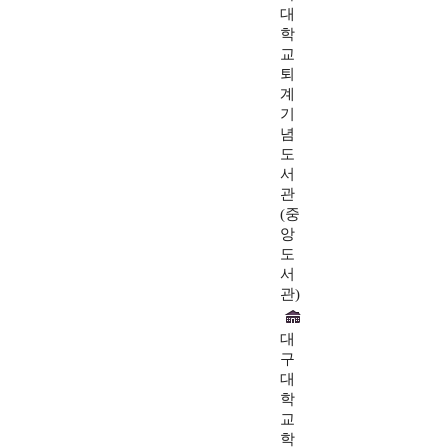
대
학
교
퇴
계
기
념
도
서
관
(중
앙
도
서
관)
대
구
대
학
교
학