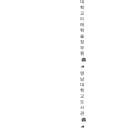
대
학
교
미
래
학
술
정
보
원
영
남
대
학
교
도
서
관