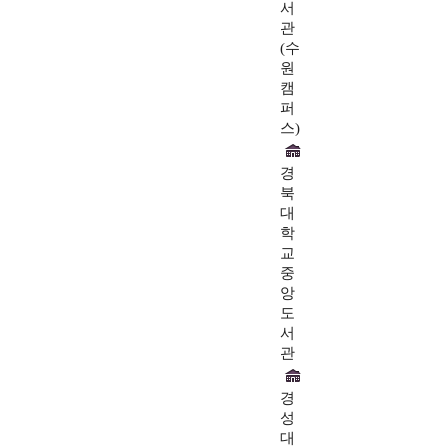
서
관
(수
원
캠
퍼
스)
경
북
대
학
교
중
앙
도
서
관
경
성
대