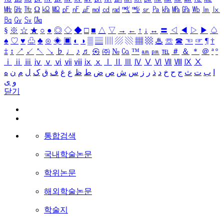
㎒
㎓
㎔
Ω
㏀
㏁
㎊
㎋
㎌
㏖
㏅
㎭
㎮
㎯
㏛
㎩
㎪
㎫
㎬
㏝
㏐
㏓
㏃
㏉
㏜
㏆
§
※
☆
★
○
●
◎
◇
◆
□
■
△
▽
→
←
↑
↓
↔
〓
◁
◀
▷
▶
♤
♠
♡
♥
♧
♣
⊙
◈
▣
◐
◑
▒
▤
▥
▨
▧
▦
▩
♨
☏
☎
☜
☞
¶
†
‡
↕
↗
↙
↖
↘
♭
♩
♪
♬
㉿
㈜
№
㏇
™
㏂
㏘
℡
＃
＆
＊
＠
ª
º
ⅰ
ⅱ
ⅲ
ⅳ
ⅴ
ⅵ
ⅶ
ⅷ
ⅸ
ⅹ
Ⅰ
Ⅱ
Ⅲ
Ⅳ
Ⅴ
Ⅵ
Ⅶ
Ⅷ
Ⅸ
Ⅹ
ا
ب
ت
ث
ج
ح
خ
د
ذ
ر
ز
س
ش
ص
ض
ط
ظ
ع
غ
ف
ق
ک
ل
م
ن
ه
و
ی
닫기
통합검색
국내학술논문
학위논문
해외학술논문
학술지