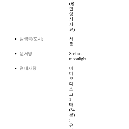
(평
면
영
사
자
료)
발행국(도시)
서
울
원서명
Serious
moonlight
형태사항
비
디
오
디
스
크
1
매
(84
분)
:
유