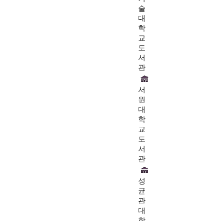
술
대
학
교
도
서
관
서
원
대
학
교
도
서
관
성
균
관
대
학