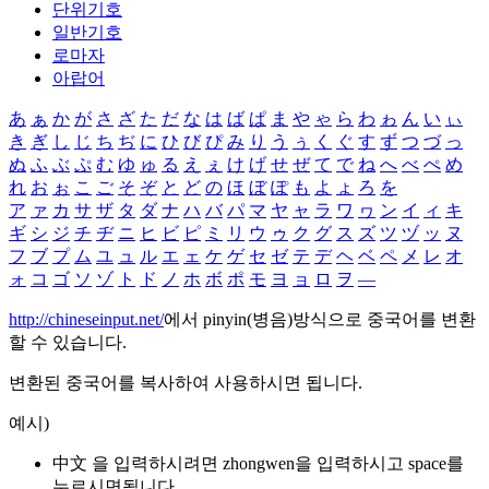
단위기호
일반기호
로마자
아랍어
あ
ぁ
か
が
さ
ざ
た
だ
な
は
ば
ぱ
ま
や
ゃ
ら
わ
ゎ
ん
い
ぃ
き
ぎ
し
じ
ち
ぢ
に
ひ
び
ぴ
み
り
う
ぅ
く
ぐ
す
ず
つ
づ
っ
ぬ
ふ
ぶ
ぷ
む
ゆ
ゅ
る
え
ぇ
け
げ
せ
ぜ
て
で
ね
へ
べ
ぺ
め
れ
お
ぉ
こ
ご
そ
ぞ
と
ど
の
ほ
ぼ
ぽ
も
よ
ょ
ろ
を
ア
ァ
カ
サ
ザ
タ
ダ
ナ
ハ
バ
パ
マ
ヤ
ャ
ラ
ワ
ヮ
ン
イ
ィ
キ
ギ
シ
ジ
チ
ヂ
ニ
ヒ
ビ
ピ
ミ
リ
ウ
ゥ
ク
グ
ス
ズ
ツ
ヅ
ッ
ヌ
フ
ブ
プ
ム
ユ
ュ
ル
エ
ェ
ケ
ゲ
セ
ゼ
テ
デ
ヘ
ベ
ペ
メ
レ
オ
ォ
コ
ゴ
ソ
ゾ
ト
ド
ノ
ホ
ボ
ポ
モ
ヨ
ョ
ロ
ヲ
―
http://chineseinput.net/
에서 pinyin(병음)방식으로 중국어를 변환
할 수 있습니다.
변환된 중국어를 복사하여 사용하시면 됩니다.
예시)
中文 을 입력하시려면
zhongwen
을 입력하시고 space를
누르시면됩니다.