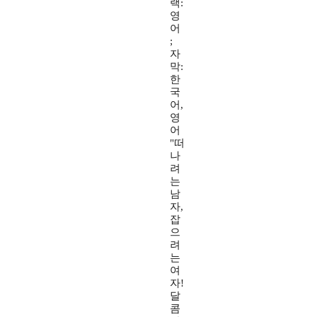
랙:
영
어
;
자
막:
한
국
어,
영
어
"떠
나
려
는
남
자,
잡
으
려
는
여
자!
달
콤