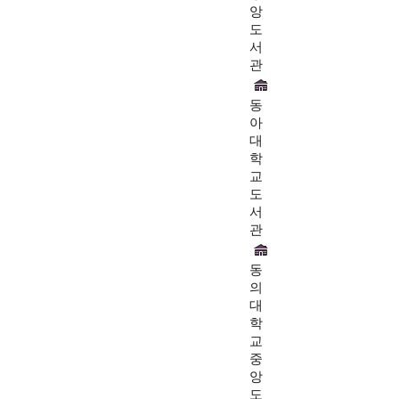
앙
도
서
관
동
아
대
학
교
도
서
관
동
의
대
학
교
중
앙
도