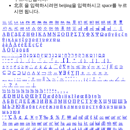
北京 을 입력하시려면
beijing
을 입력하시고 space를 누르
시면 됩니다.
ㅥ
ㅦ
ㅧ
ㅨ
ㅩ
ㅪ
ㅫ
ㅬ
ㅭ
ㅮ
ㅯ
ㅰ
ㅱ
ㅲ
ㅳ
ㅴ
ㅵ
ㅶ
ㅷ
ㅸ
ㅹ
ㅺ
ㅻ
ㅼ
ㅽ
ㅾ
ㅿ
ㆀ
ㆁ
ㆂ
ㆃ
ㆄ
ㆅ
ㆆ
ㆇ
ㆈ
ㆉ
ㆊ
ㆋ
ㆌ
ㆍ
ㆎ
Α
Β
Γ
Δ
Ε
Ζ
Η
Θ
Ι
Κ
Λ
Μ
Ν
Ξ
Ο
Π
Ρ
Σ
Τ
Υ
Φ
Χ
Ψ
Ω
α
β
γ
δ
ε
ζ
η
θ
ι
κ
λ
μ
ν
ξ
ο
π
ρ
σ
τ
υ
φ
χ
ψ
ω
á
à
Á
À
é
è
É
È
ç
Ç
ê
Ä
Ö
Ü
ä
ö
ü
ß
ְ
ֳ
ֲ
ֱ
ָ
ַ
ֵ
ֶ
ִ
ֹ
ּ
ֻ
ׂ
ׁ
ּ
ב
ה
נ
מ
צ
ת
ץ
ש
ד
ג
כ
ע
י
ח
ל
ך
ף
ק
ר
א
ט
ו
ן
ם
פ
‘
’
“
”
〔
〕
〈
〉
「
」
『
』
【
】
＂
（
）
［
］
｛
｝
±
×
÷
≠
≤
≥
∞
∴
♂
♀
∠
⊥
⌒
∂
∇
≡
≒
≪
≫
√
∽
∝
∵
∫
∬
∈
∋
⊆
⊇
⊂
⊃
∪
∩
∧
∨
￢
⇒
⇔
∀
∃
∮
∑
∏
＋
－
＜
＝
＞
、
。
·
‥
…
¨
〃
―
∥
＼
∼
´
～
ˇ
˘
˝
˚
˙
¸
˛
¡
¿
ː
！
＇
，
．
／
：
；
？
＾
＿
｀
｜
½
⅓
⅔
¼
¾
⅛
⅜
⅝
⅞
¹
²
³
⁴
ⁿ
₁
₂
₃
₄
Æ
Ð
Ħ
Ĳ
Ł
Ø
Œ
Þ
Ŧ
Ŋ
æ
đ
ð
ħ
ı
ĳ
ĸ
ŀ
ł
ø
œ
ß
þ
ŧ
ŋ
ŉ
А
Б
В
Г
Д
Е
Ё
Ж
З
И
Й
К
Л
М
Н
О
П
Р
С
Т
У
Ф
Х
Ц
Ч
Ш
Щ
Ъ
Ы
Ь
Э
Ю
Я
а
б
в
г
д
е
ё
ж
з
и
й
к
л
м
н
о
п
р
с
т
у
ф
х
ц
ч
ш
щ
ъ
ы
ь
э
ю
я
′
″
℃
Å
￠
￡
￥
¤
℉
‰
＄
％
Ｆ
￦
㎕
㎖
㎗
ℓ
㎘
㏄
㎣
㎤
㎥
㎦
㎙
㎚
㎛
㎜
㎝
㎞
㎟
㎠
㎡
㎢
㏊
㎍
㎎
㎏
㏏
㎈
㎉
㏈
㎧
㎨
㎰
㎱
㎲
㎳
㎴
㎵
㎶
㎷
㎸
㎹
㎀
㎁
㎂
㎃
㎄
㎺
㎻
㎽
㎾
㎿
㎐
㎑