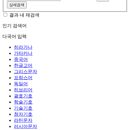
상세검색
결과 내 재검색
인기 검색어
다국어 입력
히라가나
가타카나
중국어
한글고어
그리스문자
프랑스어
독일어
히브리어
괄호기호
학술기호
기술기호
첨자기호
라틴문자
러시아문자