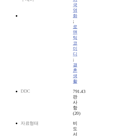
국
영
화
;
로
맨
틱
코
미
디
;
결
혼
생
활
DDC
791.43
판
사
항
(20)
자료형태
비
도
서