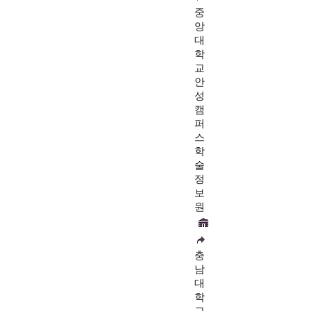
중
앙
대
학
교
안
성
캠
퍼
스
학
술
정
보
원
충
남
대
학