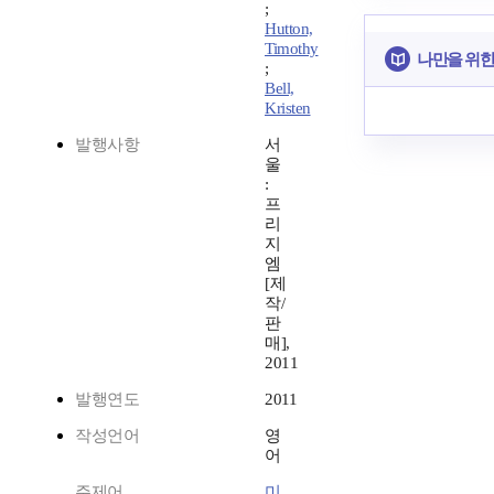
;
Hutton,
Timothy
나만을 위한
;
Bell,
Kristen
발행사항
서
울
:
프
리
지
엠
[제
작/
판
매],
2011
발행연도
2011
작성언어
영
어
주제어
미