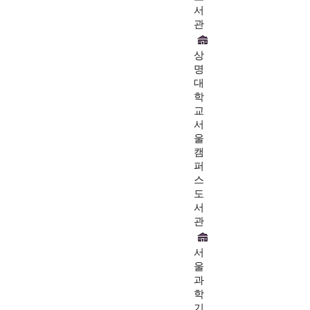
서
관
상
명
대
학
교
서
울
캠
퍼
스
도
서
관
서
울
과
학
기