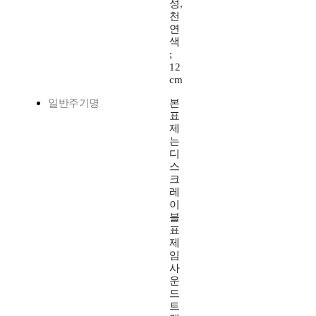
성,
천
연
색
;
12
cm
일반주기명
본
표
제
는
디
스
크
레
이
블
표
제
임
사
운
드
트