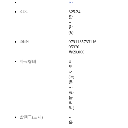
자
KDC
325.24
판
사
항
(6)
ISBN
9791135733116
05320:
￦20,000
자료형태
비
도
서
(녹
음
자
료-
음
악
외)
발행국(도시)
서
울