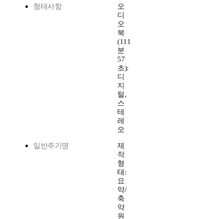
형태사항
오
디
오
북
(111
분
57
초):
디
지
털,
스
테
레
오
일반주기명
제
작
형
태:
요
약/
축
약
원