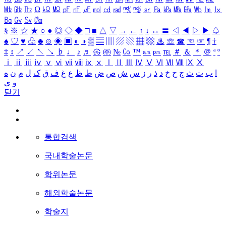
㎒
㎓
㎔
Ω
㏀
㏁
㎊
㎋
㎌
㏖
㏅
㎭
㎮
㎯
㏛
㎩
㎪
㎫
㎬
㏝
㏐
㏓
㏃
㏉
㏜
㏆
§
※
☆
★
○
●
◎
◇
◆
□
■
△
▽
→
←
↑
↓
↔
〓
◁
◀
▷
▶
♤
♠
♡
♥
♧
♣
⊙
◈
▣
◐
◑
▒
▤
▥
▨
▧
▦
▩
♨
☏
☎
☜
☞
¶
†
‡
↕
↗
↙
↖
↘
♭
♩
♪
♬
㉿
㈜
№
㏇
™
㏂
㏘
℡
＃
＆
＊
＠
ª
º
ⅰ
ⅱ
ⅲ
ⅳ
ⅴ
ⅵ
ⅶ
ⅷ
ⅸ
ⅹ
Ⅰ
Ⅱ
Ⅲ
Ⅳ
Ⅴ
Ⅵ
Ⅶ
Ⅷ
Ⅸ
Ⅹ
ا
ب
ت
ث
ج
ح
خ
د
ذ
ر
ز
س
ش
ص
ض
ط
ظ
ع
غ
ف
ق
ک
ل
م
ن
ه
و
ی
닫기
통합검색
국내학술논문
학위논문
해외학술논문
학술지