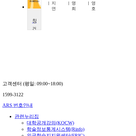
찬
지
명
영
균
연
희
호
창업과 경영
건
국
대
학
교
송
덕
근
고객센터 (평일: 09:00~18:00)
1599-3122
ARS 번호안내
관련누리집
대학공개강의(KOCW)
학술정보통계시스템(Rinfo)
외국학술지지원센터(FRIC)