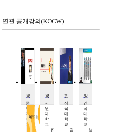
연관 공개강의(KOCW)
경영학원론
경영학원론
현대비서론
창업과 경영
중
서
삼
건
앙
원
육
국
대
대
대
대
학
학
학
학
교
교
교
교
박
유
김
남