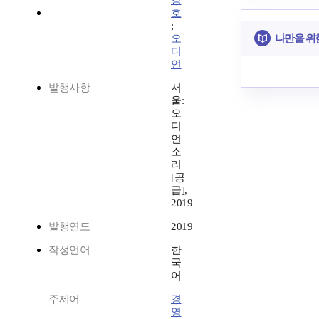
강
호
;
나만을 위
오
디
언
발행사항
서
울:
오
디
언
소
리
[공
급],
2019
발행연도
2019
작성언어
한
국
어
주제어
경
영