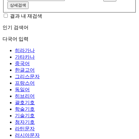
상세검색
결과 내 재검색
인기 검색어
다국어 입력
히라가나
가타카나
중국어
한글고어
그리스문자
프랑스어
독일어
히브리어
괄호기호
학술기호
기술기호
첨자기호
라틴문자
러시아문자