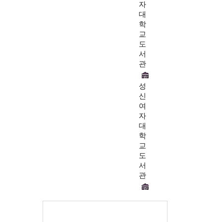
자
대
학
교
도
서
관
성
신
여
자
대
학
교
도
서
관