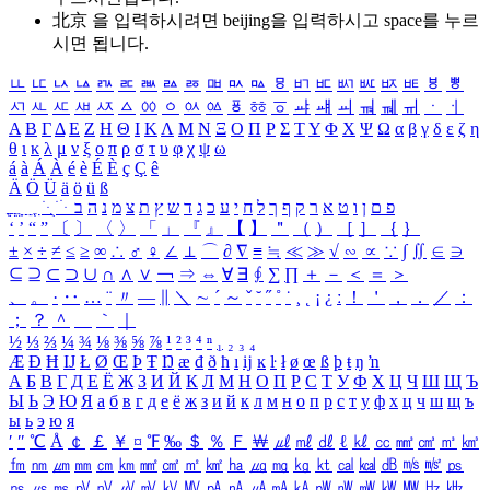
北京 을 입력하시려면
beijing
을 입력하시고 space를 누르
시면 됩니다.
ㅥ
ㅦ
ㅧ
ㅨ
ㅩ
ㅪ
ㅫ
ㅬ
ㅭ
ㅮ
ㅯ
ㅰ
ㅱ
ㅲ
ㅳ
ㅴ
ㅵ
ㅶ
ㅷ
ㅸ
ㅹ
ㅺ
ㅻ
ㅼ
ㅽ
ㅾ
ㅿ
ㆀ
ㆁ
ㆂ
ㆃ
ㆄ
ㆅ
ㆆ
ㆇ
ㆈ
ㆉ
ㆊ
ㆋ
ㆌ
ㆍ
ㆎ
Α
Β
Γ
Δ
Ε
Ζ
Η
Θ
Ι
Κ
Λ
Μ
Ν
Ξ
Ο
Π
Ρ
Σ
Τ
Υ
Φ
Χ
Ψ
Ω
α
β
γ
δ
ε
ζ
η
θ
ι
κ
λ
μ
ν
ξ
ο
π
ρ
σ
τ
υ
φ
χ
ψ
ω
á
à
Á
À
é
è
É
È
ç
Ç
ê
Ä
Ö
Ü
ä
ö
ü
ß
ְ
ֳ
ֲ
ֱ
ָ
ַ
ֵ
ֶ
ִ
ֹ
ּ
ֻ
ׂ
ׁ
ּ
ב
ה
נ
מ
צ
ת
ץ
ש
ד
ג
כ
ע
י
ח
ל
ך
ף
ק
ר
א
ט
ו
ן
ם
פ
‘
’
“
”
〔
〕
〈
〉
「
」
『
』
【
】
＂
（
）
［
］
｛
｝
±
×
÷
≠
≤
≥
∞
∴
♂
♀
∠
⊥
⌒
∂
∇
≡
≒
≪
≫
√
∽
∝
∵
∫
∬
∈
∋
⊆
⊇
⊂
⊃
∪
∩
∧
∨
￢
⇒
⇔
∀
∃
∮
∑
∏
＋
－
＜
＝
＞
、
。
·
‥
…
¨
〃
―
∥
＼
∼
´
～
ˇ
˘
˝
˚
˙
¸
˛
¡
¿
ː
！
＇
，
．
／
：
；
？
＾
＿
｀
｜
½
⅓
⅔
¼
¾
⅛
⅜
⅝
⅞
¹
²
³
⁴
ⁿ
₁
₂
₃
₄
Æ
Ð
Ħ
Ĳ
Ł
Ø
Œ
Þ
Ŧ
Ŋ
æ
đ
ð
ħ
ı
ĳ
ĸ
ŀ
ł
ø
œ
ß
þ
ŧ
ŋ
ŉ
А
Б
В
Г
Д
Е
Ё
Ж
З
И
Й
К
Л
М
Н
О
П
Р
С
Т
У
Ф
Х
Ц
Ч
Ш
Щ
Ъ
Ы
Ь
Э
Ю
Я
а
б
в
г
д
е
ё
ж
з
и
й
к
л
м
н
о
п
р
с
т
у
ф
х
ц
ч
ш
щ
ъ
ы
ь
э
ю
я
′
″
℃
Å
￠
￡
￥
¤
℉
‰
＄
％
Ｆ
￦
㎕
㎖
㎗
ℓ
㎘
㏄
㎣
㎤
㎥
㎦
㎙
㎚
㎛
㎜
㎝
㎞
㎟
㎠
㎡
㎢
㏊
㎍
㎎
㎏
㏏
㎈
㎉
㏈
㎧
㎨
㎰
㎱
㎲
㎳
㎴
㎵
㎶
㎷
㎸
㎹
㎀
㎁
㎂
㎃
㎄
㎺
㎻
㎽
㎾
㎿
㎐
㎑