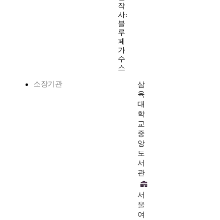
작
사:
블
루
페
가
수
스
소장기관
삼
육
대
학
교
중
앙
도
서
관
서
울
여