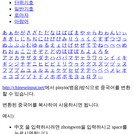
단위기호
일반기호
로마자
아랍어
あ
ぁ
か
が
さ
ざ
た
だ
な
は
ば
ぱ
ま
や
ゃ
ら
わ
ゎ
ん
い
ぃ
き
ぎ
し
じ
ち
ぢ
に
ひ
び
ぴ
み
り
う
ぅ
く
ぐ
す
ず
つ
づ
っ
ぬ
ふ
ぶ
ぷ
む
ゆ
ゅ
る
え
ぇ
け
げ
せ
ぜ
て
で
ね
へ
べ
ぺ
め
れ
お
ぉ
こ
ご
そ
ぞ
と
ど
の
ほ
ぼ
ぽ
も
よ
ょ
ろ
を
ア
ァ
カ
サ
ザ
タ
ダ
ナ
ハ
バ
パ
マ
ヤ
ャ
ラ
ワ
ヮ
ン
イ
ィ
キ
ギ
シ
ジ
チ
ヂ
ニ
ヒ
ビ
ピ
ミ
リ
ウ
ゥ
ク
グ
ス
ズ
ツ
ヅ
ッ
ヌ
フ
ブ
プ
ム
ユ
ュ
ル
エ
ェ
ケ
ゲ
セ
ゼ
テ
デ
ヘ
ベ
ペ
メ
レ
オ
ォ
コ
ゴ
ソ
ゾ
ト
ド
ノ
ホ
ボ
ポ
モ
ヨ
ョ
ロ
ヲ
―
http://chineseinput.net/
에서 pinyin(병음)방식으로 중국어를 변환
할 수 있습니다.
변환된 중국어를 복사하여 사용하시면 됩니다.
예시)
中文 을 입력하시려면
zhongwen
을 입력하시고 space를
누르시면됩니다.