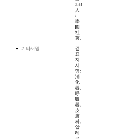
333
人
/
學
園
社
著.
기타서명
겉
표
지
서
명:
消
化
器,
呼
吸
器,
皮
膚
科,
알
레
르