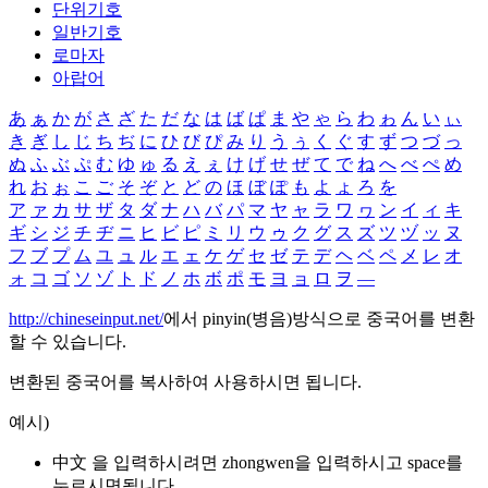
단위기호
일반기호
로마자
아랍어
あ
ぁ
か
が
さ
ざ
た
だ
な
は
ば
ぱ
ま
や
ゃ
ら
わ
ゎ
ん
い
ぃ
き
ぎ
し
じ
ち
ぢ
に
ひ
び
ぴ
み
り
う
ぅ
く
ぐ
す
ず
つ
づ
っ
ぬ
ふ
ぶ
ぷ
む
ゆ
ゅ
る
え
ぇ
け
げ
せ
ぜ
て
で
ね
へ
べ
ぺ
め
れ
お
ぉ
こ
ご
そ
ぞ
と
ど
の
ほ
ぼ
ぽ
も
よ
ょ
ろ
を
ア
ァ
カ
サ
ザ
タ
ダ
ナ
ハ
バ
パ
マ
ヤ
ャ
ラ
ワ
ヮ
ン
イ
ィ
キ
ギ
シ
ジ
チ
ヂ
ニ
ヒ
ビ
ピ
ミ
リ
ウ
ゥ
ク
グ
ス
ズ
ツ
ヅ
ッ
ヌ
フ
ブ
プ
ム
ユ
ュ
ル
エ
ェ
ケ
ゲ
セ
ゼ
テ
デ
ヘ
ベ
ペ
メ
レ
オ
ォ
コ
ゴ
ソ
ゾ
ト
ド
ノ
ホ
ボ
ポ
モ
ヨ
ョ
ロ
ヲ
―
http://chineseinput.net/
에서 pinyin(병음)방식으로 중국어를 변환
할 수 있습니다.
변환된 중국어를 복사하여 사용하시면 됩니다.
예시)
中文 을 입력하시려면
zhongwen
을 입력하시고 space를
누르시면됩니다.