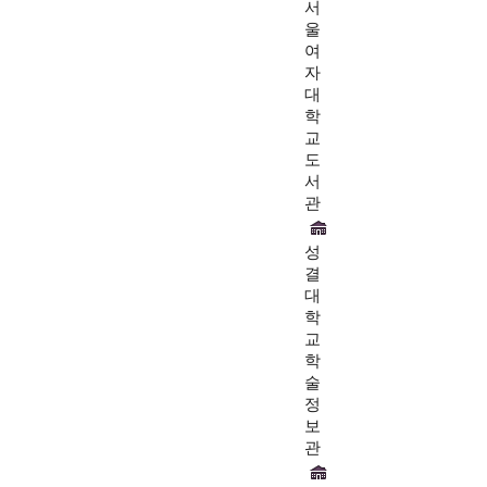
서
울
여
자
대
학
교
도
서
관
성
결
대
학
교
학
술
정
보
관