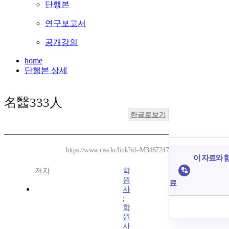
단행본
연구보고서
공개강의
home
단행본 상세
名醫333人
한글로보기
https://www.riss.kr/link?id=M3467247
이 자료와 함
저자
학
원
료
사
;
학
원
사