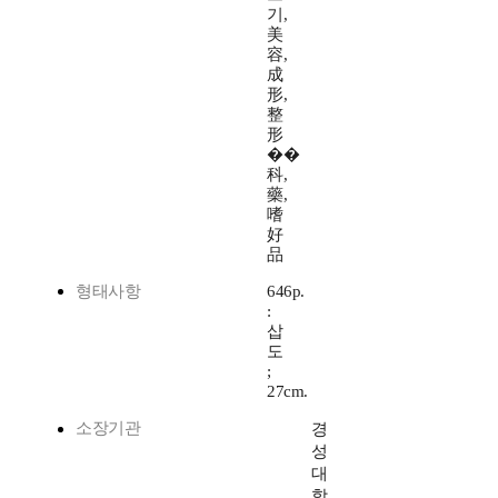
기,
美
容,
成
形,
整
形
��
科,
藥,
嗜
好
品
형태사항
646p.
:
삽
도
;
27cm.
소장기관
경
성
대
학