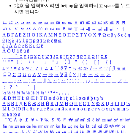
北京 을 입력하시려면
beijing
을 입력하시고 space를 누르
시면 됩니다.
ㅥ
ㅦ
ㅧ
ㅨ
ㅩ
ㅪ
ㅫ
ㅬ
ㅭ
ㅮ
ㅯ
ㅰ
ㅱ
ㅲ
ㅳ
ㅴ
ㅵ
ㅶ
ㅷ
ㅸ
ㅹ
ㅺ
ㅻ
ㅼ
ㅽ
ㅾ
ㅿ
ㆀ
ㆁ
ㆂ
ㆃ
ㆄ
ㆅ
ㆆ
ㆇ
ㆈ
ㆉ
ㆊ
ㆋ
ㆌ
ㆍ
ㆎ
Α
Β
Γ
Δ
Ε
Ζ
Η
Θ
Ι
Κ
Λ
Μ
Ν
Ξ
Ο
Π
Ρ
Σ
Τ
Υ
Φ
Χ
Ψ
Ω
α
β
γ
δ
ε
ζ
η
θ
ι
κ
λ
μ
ν
ξ
ο
π
ρ
σ
τ
υ
φ
χ
ψ
ω
á
à
Á
À
é
è
É
È
ç
Ç
ê
Ä
Ö
Ü
ä
ö
ü
ß
ְ
ֳ
ֲ
ֱ
ָ
ַ
ֵ
ֶ
ִ
ֹ
ּ
ֻ
ׂ
ׁ
ּ
ב
ה
נ
מ
צ
ת
ץ
ש
ד
ג
כ
ע
י
ח
ל
ך
ף
ק
ר
א
ט
ו
ן
ם
פ
‘
’
“
”
〔
〕
〈
〉
「
」
『
』
【
】
＂
（
）
［
］
｛
｝
±
×
÷
≠
≤
≥
∞
∴
♂
♀
∠
⊥
⌒
∂
∇
≡
≒
≪
≫
√
∽
∝
∵
∫
∬
∈
∋
⊆
⊇
⊂
⊃
∪
∩
∧
∨
￢
⇒
⇔
∀
∃
∮
∑
∏
＋
－
＜
＝
＞
、
。
·
‥
…
¨
〃
―
∥
＼
∼
´
～
ˇ
˘
˝
˚
˙
¸
˛
¡
¿
ː
！
＇
，
．
／
：
；
？
＾
＿
｀
｜
½
⅓
⅔
¼
¾
⅛
⅜
⅝
⅞
¹
²
³
⁴
ⁿ
₁
₂
₃
₄
Æ
Ð
Ħ
Ĳ
Ł
Ø
Œ
Þ
Ŧ
Ŋ
æ
đ
ð
ħ
ı
ĳ
ĸ
ŀ
ł
ø
œ
ß
þ
ŧ
ŋ
ŉ
А
Б
В
Г
Д
Е
Ё
Ж
З
И
Й
К
Л
М
Н
О
П
Р
С
Т
У
Ф
Х
Ц
Ч
Ш
Щ
Ъ
Ы
Ь
Э
Ю
Я
а
б
в
г
д
е
ё
ж
з
и
й
к
л
м
н
о
п
р
с
т
у
ф
х
ц
ч
ш
щ
ъ
ы
ь
э
ю
я
′
″
℃
Å
￠
￡
￥
¤
℉
‰
＄
％
Ｆ
￦
㎕
㎖
㎗
ℓ
㎘
㏄
㎣
㎤
㎥
㎦
㎙
㎚
㎛
㎜
㎝
㎞
㎟
㎠
㎡
㎢
㏊
㎍
㎎
㎏
㏏
㎈
㎉
㏈
㎧
㎨
㎰
㎱
㎲
㎳
㎴
㎵
㎶
㎷
㎸
㎹
㎀
㎁
㎂
㎃
㎄
㎺
㎻
㎽
㎾
㎿
㎐
㎑