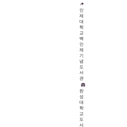
인
제
대
학
교
백
인
제
기
념
도
서
관
한
성
대
학
교
도
서