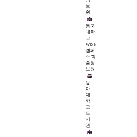
정
보
원
동국
대학
교
WISE
캠퍼
스 학
술정
보원
동
아
대
학
교
도
서
관