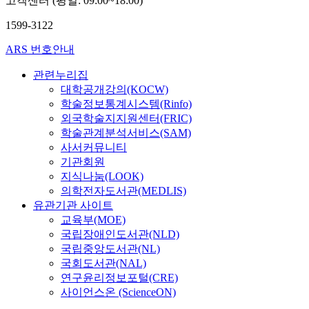
고객센터 (평일: 09:00~18:00)
1599-3122
ARS 번호안내
관련누리집
대학공개강의(KOCW)
학술정보통계시스템(Rinfo)
외국학술지지원센터(FRIC)
학술관계분석서비스(SAM)
사서커뮤니티
기관회원
지식나눔(LOOK)
의학전자도서관(MEDLIS)
유관기관 사이트
교육부(MOE)
국립장애인도서관(NLD)
국립중앙도서관(NL)
국회도서관(NAL)
연구윤리정보포털(CRE)
사이언스온 (ScienceON)