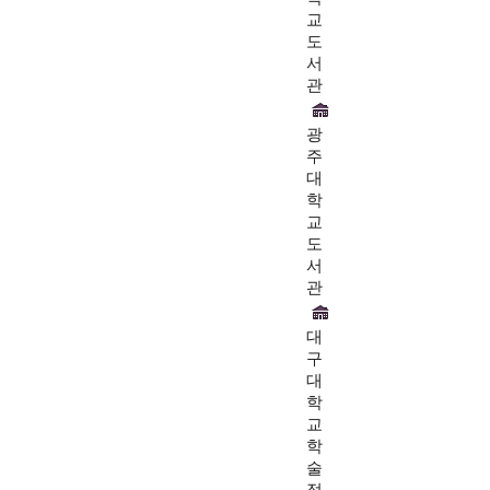
교
도
서
관
광
주
대
학
교
도
서
관
대
구
대
학
교
학
술