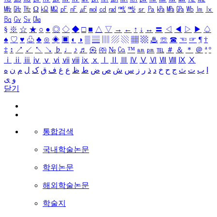
㎒
㎓
㎔
Ω
㏀
㏁
㎊
㎋
㎌
㏖
㏅
㎭
㎮
㎯
㏛
㎩
㎪
㎫
㎬
㏝
㏐
㏓
㏃
㏉
㏜
㏆
§
※
☆
★
○
●
◎
◇
◆
□
■
△
▽
→
←
↑
↓
↔
〓
◁
◀
▷
▶
♤
♠
♡
♥
♧
♣
⊙
◈
▣
◐
◑
▒
▤
▥
▨
▧
▦
▩
♨
☏
☎
☜
☞
¶
†
‡
↕
↗
↙
↖
↘
♭
♩
♪
♬
㉿
㈜
№
㏇
™
㏂
㏘
℡
＃
＆
＊
＠
ª
º
ⅰ
ⅱ
ⅲ
ⅳ
ⅴ
ⅵ
ⅶ
ⅷ
ⅸ
ⅹ
Ⅰ
Ⅱ
Ⅲ
Ⅳ
Ⅴ
Ⅵ
Ⅶ
Ⅷ
Ⅸ
Ⅹ
ا
ب
ت
ث
ج
ح
خ
د
ذ
ر
ز
س
ش
ص
ض
ط
ظ
ع
غ
ف
ق
ک
ل
م
ن
ه
و
ی
닫기
통합검색
국내학술논문
학위논문
해외학술논문
학술지