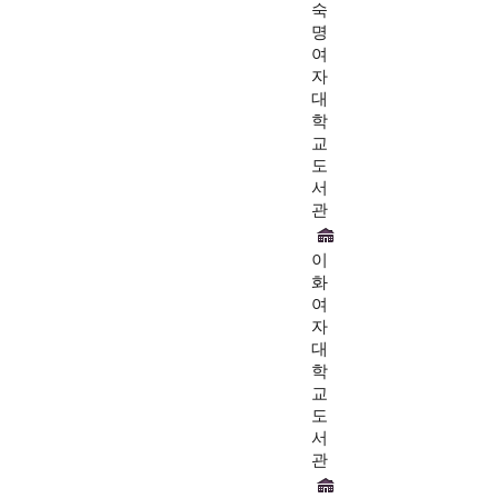
숙
명
여
자
대
학
교
도
서
관
이
화
여
자
대
학
교
도
서
관