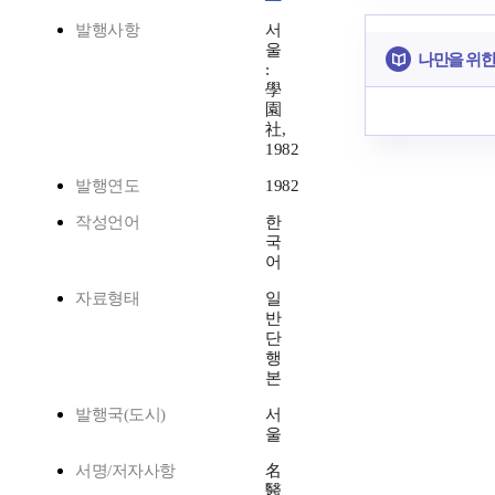
발행사항
서
울
나만을 위한
:
學
園
社,
1982
발행연도
1982
작성언어
한
국
어
자료형태
일
반
단
행
본
발행국(도시)
서
울
서명/저자사항
名
醫