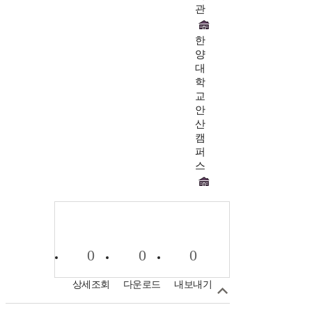
관
한
양
대
학
교
안
산
캠
퍼
스
0
0
0
상세조회
다운로드
내보내기