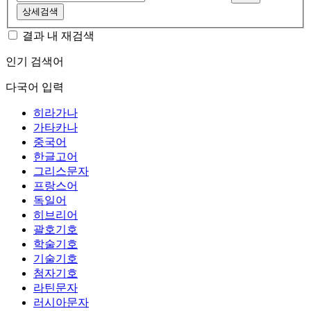
상세검색
결과 내 재검색
인기 검색어
다국어 입력
히라가나
가타카나
중국어
한글고어
그리스문자
프랑스어
독일어
히브리어
괄호기호
학술기호
기술기호
첨자기호
라틴문자
러시아문자