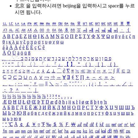
北京 을 입력하시려면
beijing
을 입력하시고 space를 누르
시면 됩니다.
ㅥ
ㅦ
ㅧ
ㅨ
ㅩ
ㅪ
ㅫ
ㅬ
ㅭ
ㅮ
ㅯ
ㅰ
ㅱ
ㅲ
ㅳ
ㅴ
ㅵ
ㅶ
ㅷ
ㅸ
ㅹ
ㅺ
ㅻ
ㅼ
ㅽ
ㅾ
ㅿ
ㆀ
ㆁ
ㆂ
ㆃ
ㆄ
ㆅ
ㆆ
ㆇ
ㆈ
ㆉ
ㆊ
ㆋ
ㆌ
ㆍ
ㆎ
Α
Β
Γ
Δ
Ε
Ζ
Η
Θ
Ι
Κ
Λ
Μ
Ν
Ξ
Ο
Π
Ρ
Σ
Τ
Υ
Φ
Χ
Ψ
Ω
α
β
γ
δ
ε
ζ
η
θ
ι
κ
λ
μ
ν
ξ
ο
π
ρ
σ
τ
υ
φ
χ
ψ
ω
á
à
Á
À
é
è
É
È
ç
Ç
ê
Ä
Ö
Ü
ä
ö
ü
ß
ְ
ֳ
ֲ
ֱ
ָ
ַ
ֵ
ֶ
ִ
ֹ
ּ
ֻ
ׂ
ׁ
ּ
ב
ה
נ
מ
צ
ת
ץ
ש
ד
ג
כ
ע
י
ח
ל
ך
ף
ק
ר
א
ט
ו
ן
ם
פ
‘
’
“
”
〔
〕
〈
〉
「
」
『
』
【
】
＂
（
）
［
］
｛
｝
±
×
÷
≠
≤
≥
∞
∴
♂
♀
∠
⊥
⌒
∂
∇
≡
≒
≪
≫
√
∽
∝
∵
∫
∬
∈
∋
⊆
⊇
⊂
⊃
∪
∩
∧
∨
￢
⇒
⇔
∀
∃
∮
∑
∏
＋
－
＜
＝
＞
、
。
·
‥
…
¨
〃
―
∥
＼
∼
´
～
ˇ
˘
˝
˚
˙
¸
˛
¡
¿
ː
！
＇
，
．
／
：
；
？
＾
＿
｀
｜
½
⅓
⅔
¼
¾
⅛
⅜
⅝
⅞
¹
²
³
⁴
ⁿ
₁
₂
₃
₄
Æ
Ð
Ħ
Ĳ
Ł
Ø
Œ
Þ
Ŧ
Ŋ
æ
đ
ð
ħ
ı
ĳ
ĸ
ŀ
ł
ø
œ
ß
þ
ŧ
ŋ
ŉ
А
Б
В
Г
Д
Е
Ё
Ж
З
И
Й
К
Л
М
Н
О
П
Р
С
Т
У
Ф
Х
Ц
Ч
Ш
Щ
Ъ
Ы
Ь
Э
Ю
Я
а
б
в
г
д
е
ё
ж
з
и
й
к
л
м
н
о
п
р
с
т
у
ф
х
ц
ч
ш
щ
ъ
ы
ь
э
ю
я
′
″
℃
Å
￠
￡
￥
¤
℉
‰
＄
％
Ｆ
￦
㎕
㎖
㎗
ℓ
㎘
㏄
㎣
㎤
㎥
㎦
㎙
㎚
㎛
㎜
㎝
㎞
㎟
㎠
㎡
㎢
㏊
㎍
㎎
㎏
㏏
㎈
㎉
㏈
㎧
㎨
㎰
㎱
㎲
㎳
㎴
㎵
㎶
㎷
㎸
㎹
㎀
㎁
㎂
㎃
㎄
㎺
㎻
㎽
㎾
㎿
㎐
㎑