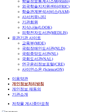
학술정보통계시스템(Rinfo)
외국학술지지원센터(FRIC)
학술관계분석서비스(SAM)
사서커뮤니티
기관회원
지식나눔(LOOK)
의학전자도서관(MEDLIS)
유관기관 사이트
교육부(MOE)
국립장애인도서관(NLD)
국립중앙도서관(NL)
국회도서관(NAL)
연구윤리정보포털(CRE)
사이언스온 (ScienceON)
이용약관
개인정보처리방침
개인정보 재동의
기관소개
저작물 게시중단요청