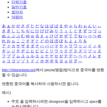
단위기호
일반기호
로마자
아랍어
あ
ぁ
か
が
さ
ざ
た
だ
な
は
ば
ぱ
ま
や
ゃ
ら
わ
ゎ
ん
い
ぃ
き
ぎ
し
じ
ち
ぢ
に
ひ
び
ぴ
み
り
う
ぅ
く
ぐ
す
ず
つ
づ
っ
ぬ
ふ
ぶ
ぷ
む
ゆ
ゅ
る
え
ぇ
け
げ
せ
ぜ
て
で
ね
へ
べ
ぺ
め
れ
お
ぉ
こ
ご
そ
ぞ
と
ど
の
ほ
ぼ
ぽ
も
よ
ょ
ろ
を
ア
ァ
カ
サ
ザ
タ
ダ
ナ
ハ
バ
パ
マ
ヤ
ャ
ラ
ワ
ヮ
ン
イ
ィ
キ
ギ
シ
ジ
チ
ヂ
ニ
ヒ
ビ
ピ
ミ
リ
ウ
ゥ
ク
グ
ス
ズ
ツ
ヅ
ッ
ヌ
フ
ブ
プ
ム
ユ
ュ
ル
エ
ェ
ケ
ゲ
セ
ゼ
テ
デ
ヘ
ベ
ペ
メ
レ
オ
ォ
コ
ゴ
ソ
ゾ
ト
ド
ノ
ホ
ボ
ポ
モ
ヨ
ョ
ロ
ヲ
―
http://chineseinput.net/
에서 pinyin(병음)방식으로 중국어를 변환
할 수 있습니다.
변환된 중국어를 복사하여 사용하시면 됩니다.
예시)
中文 을 입력하시려면
zhongwen
을 입력하시고 space를
누르시면됩니다.