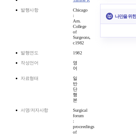
Tanisse R
발행사항
Chicago
:
나만을 위한
Am.
College
of
Surgeons,
c1982
발행연도
1982
작성언어
영
어
자료형태
일
반
단
행
본
서명/저자사항
Surgical
forum
:
proceedings
of