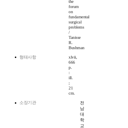
the
forum
on
fundamental
surgical
problems
/
Tanisse
R.
Bushman
형태사항
xlvii,
666
p.
:
ill.
;
21
cm.
소장기관
전
남
대
학
교