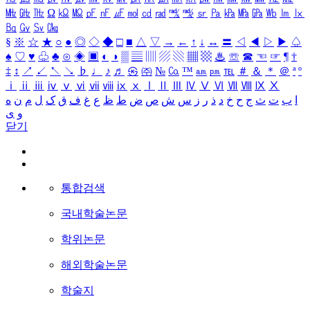
㎒
㎓
㎔
Ω
㏀
㏁
㎊
㎋
㎌
㏖
㏅
㎭
㎮
㎯
㏛
㎩
㎪
㎫
㎬
㏝
㏐
㏓
㏃
㏉
㏜
㏆
§
※
☆
★
○
●
◎
◇
◆
□
■
△
▽
→
←
↑
↓
↔
〓
◁
◀
▷
▶
♤
♠
♡
♥
♧
♣
⊙
◈
▣
◐
◑
▒
▤
▥
▨
▧
▦
▩
♨
☏
☎
☜
☞
¶
†
‡
↕
↗
↙
↖
↘
♭
♩
♪
♬
㉿
㈜
№
㏇
™
㏂
㏘
℡
＃
＆
＊
＠
ª
º
ⅰ
ⅱ
ⅲ
ⅳ
ⅴ
ⅵ
ⅶ
ⅷ
ⅸ
ⅹ
Ⅰ
Ⅱ
Ⅲ
Ⅳ
Ⅴ
Ⅵ
Ⅶ
Ⅷ
Ⅸ
Ⅹ
ا
ب
ت
ث
ج
ح
خ
د
ذ
ر
ز
س
ش
ص
ض
ط
ظ
ع
غ
ف
ق
ک
ل
م
ن
ه
و
ی
닫기
통합검색
국내학술논문
학위논문
해외학술논문
학술지