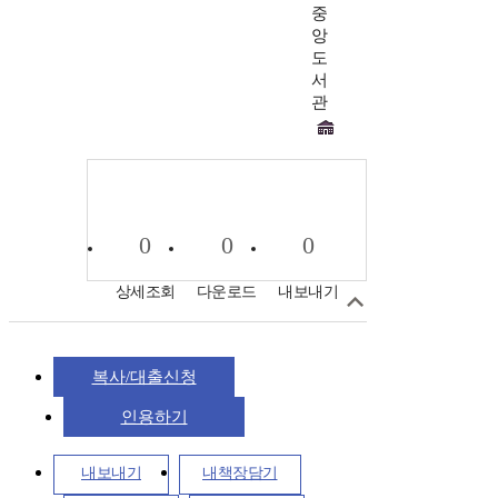
중
앙
도
서
관
0
0
0
상세조회
다운로드
내보내기
복사/대출신청
인용하기
내보내기
내책장담기