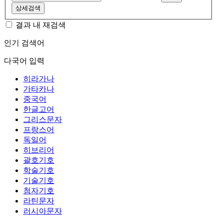
상세검색
결과 내 재검색
인기 검색어
다국어 입력
히라가나
가타카나
중국어
한글고어
그리스문자
프랑스어
독일어
히브리어
괄호기호
학술기호
기술기호
첨자기호
라틴문자
러시아문자