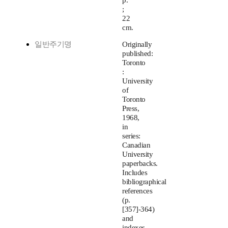
p.
;
22
cm.
일반주기명
Originally
published:
Toronto
:
University
of
Toronto
Press,
1968,
in
series:
Canadian
University
paperbacks.
Includes
bibliographical
references
(p.
[357]-364)
and
indexes.