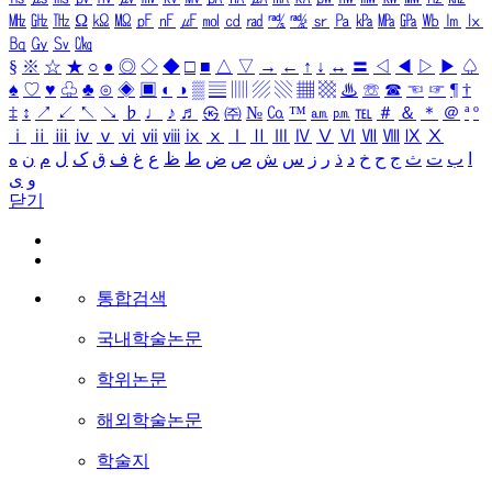
㎒
㎓
㎔
Ω
㏀
㏁
㎊
㎋
㎌
㏖
㏅
㎭
㎮
㎯
㏛
㎩
㎪
㎫
㎬
㏝
㏐
㏓
㏃
㏉
㏜
㏆
§
※
☆
★
○
●
◎
◇
◆
□
■
△
▽
→
←
↑
↓
↔
〓
◁
◀
▷
▶
♤
♠
♡
♥
♧
♣
⊙
◈
▣
◐
◑
▒
▤
▥
▨
▧
▦
▩
♨
☏
☎
☜
☞
¶
†
‡
↕
↗
↙
↖
↘
♭
♩
♪
♬
㉿
㈜
№
㏇
™
㏂
㏘
℡
＃
＆
＊
＠
ª
º
ⅰ
ⅱ
ⅲ
ⅳ
ⅴ
ⅵ
ⅶ
ⅷ
ⅸ
ⅹ
Ⅰ
Ⅱ
Ⅲ
Ⅳ
Ⅴ
Ⅵ
Ⅶ
Ⅷ
Ⅸ
Ⅹ
ا
ب
ت
ث
ج
ح
خ
د
ذ
ر
ز
س
ش
ص
ض
ط
ظ
ع
غ
ف
ق
ک
ل
م
ن
ه
و
ی
닫기
통합검색
국내학술논문
학위논문
해외학술논문
학술지