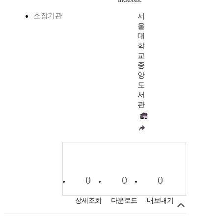
소장기관
서
울
대
학
교
중
앙
도
서
관
0
0
0
상세조회
다운로드
내보내기