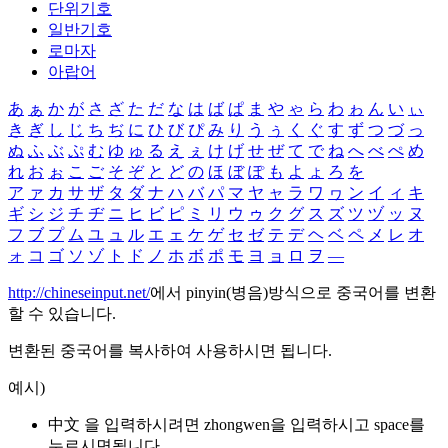
단위기호
일반기호
로마자
아랍어
あ
ぁ
か
が
さ
ざ
た
だ
な
は
ば
ぱ
ま
や
ゃ
ら
わ
ゎ
ん
い
ぃ
き
ぎ
し
じ
ち
ぢ
に
ひ
び
ぴ
み
り
う
ぅ
く
ぐ
す
ず
つ
づ
っ
ぬ
ふ
ぶ
ぷ
む
ゆ
ゅ
る
え
ぇ
け
げ
せ
ぜ
て
で
ね
へ
べ
ぺ
め
れ
お
ぉ
こ
ご
そ
ぞ
と
ど
の
ほ
ぼ
ぽ
も
よ
ょ
ろ
を
ア
ァ
カ
サ
ザ
タ
ダ
ナ
ハ
バ
パ
マ
ヤ
ャ
ラ
ワ
ヮ
ン
イ
ィ
キ
ギ
シ
ジ
チ
ヂ
ニ
ヒ
ビ
ピ
ミ
リ
ウ
ゥ
ク
グ
ス
ズ
ツ
ヅ
ッ
ヌ
フ
ブ
プ
ム
ユ
ュ
ル
エ
ェ
ケ
ゲ
セ
ゼ
テ
デ
ヘ
ベ
ペ
メ
レ
オ
ォ
コ
ゴ
ソ
ゾ
ト
ド
ノ
ホ
ボ
ポ
モ
ヨ
ョ
ロ
ヲ
―
http://chineseinput.net/
에서 pinyin(병음)방식으로 중국어를 변환
할 수 있습니다.
변환된 중국어를 복사하여 사용하시면 됩니다.
예시)
中文 을 입력하시려면
zhongwen
을 입력하시고 space를
누르시면됩니다.