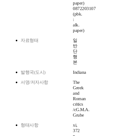
paper)
0872203107
(pbk.
:
alk.
paper)
자료형태
일
반
단
행
본
발행국(도시)
Indiana
서명/저자사항
The
Greek
and
Roman
critics
/cG.M.A.
Grube
형태사항
xi,
372