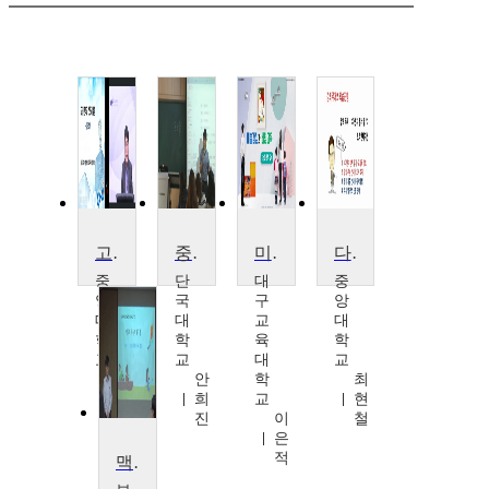
고전문학과 스토리텔링
중국 고전명작 강독2
미술 감상과 비평 교육
다빈치 명저 읽기
중
단
대
중
앙
국
구
앙
대
대
교
대
학
학
육
학
교
교
대
교
이
안
학
최
명
희
교
현
현
진
이
철
은
적
맥락의 추론과 재구성