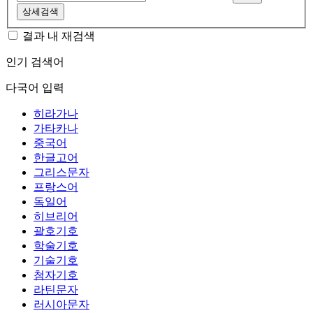
상세검색
결과 내 재검색
인기 검색어
다국어 입력
히라가나
가타카나
중국어
한글고어
그리스문자
프랑스어
독일어
히브리어
괄호기호
학술기호
기술기호
첨자기호
라틴문자
러시아문자