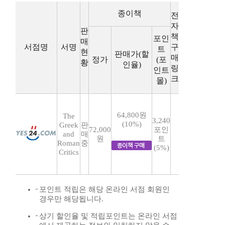
종이책
전
자
판
책
포인
매
서점명
서명
구
트
현
판매가(할
매
정가
(포
황
인율)
링
인트
크
몰)
64,800원
The
3,240
(10%)
Greek
판
72,000
포인
and
매
원
트
Roman
중
(5%)
Critics
포인트 적립은 해당 온라인 서점 회원인
경우만 해당됩니다.
상기 할인율 및 적립포인트는 온라인 서점