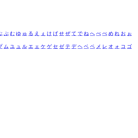
ぶ
ぷ
む
ゆ
ゅ
る
え
ぇ
け
げ
せ
ぜ
て
で
ね
へ
べ
ぺ
め
れ
お
ぉ
プ
ム
ユ
ュ
ル
エ
ェ
ケ
ゲ
セ
ゼ
テ
デ
ヘ
ベ
ペ
メ
レ
オ
ォ
コ
ゴ