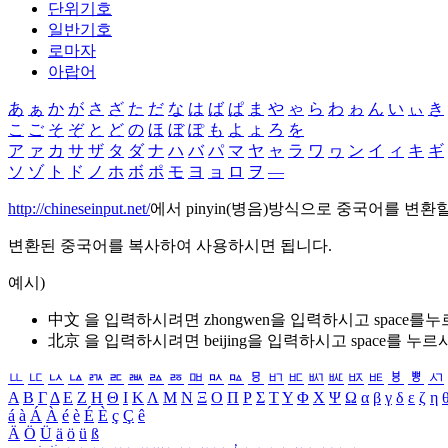
단위기호
일반기호
로마자
아랍어
あ
ぁ
か
が
さ
ざ
た
だ
な
は
ば
ぱ
ま
や
ゃ
ら
わ
ゎ
ん
い
ぃ
き
こ
ご
そ
ぞ
と
ど
の
ほ
ぼ
ぽ
も
よ
ょ
ろ
を
ア
ァ
カ
サ
ザ
タ
ダ
ナ
ハ
バ
パ
マ
ヤ
ャ
ラ
ワ
ヮ
ン
イ
ィ
キ
ギ
ソ
ゾ
ト
ド
ノ
ホ
ボ
ポ
モ
ヨ
ョ
ロ
ヲ
―
http://chineseinput.net/
에서 pinyin(병음)방식으로 중국어를 변환
변환된 중국어를 복사하여 사용하시면 됩니다.
예시)
中文 을 입력하시려면
zhongwen
을 입력하시고 space를
北京 을 입력하시려면
beijing
을 입력하시고 space를 누르
ㅥ
ㅦ
ㅧ
ㅨ
ㅩ
ㅪ
ㅫ
ㅬ
ㅭ
ㅮ
ㅯ
ㅰ
ㅱ
ㅲ
ㅳ
ㅴ
ㅵ
ㅶ
ㅷ
ㅸ
ㅹ
ㅺ
Α
Β
Γ
Δ
Ε
Ζ
Η
Θ
Ι
Κ
Λ
Μ
Ν
Ξ
Ο
Π
Ρ
Σ
Τ
Υ
Φ
Χ
Ψ
Ω
α
β
γ
δ
ε
ζ
η
á
à
Á
À
é
è
É
È
ç
Ç
ê
Ä
Ö
Ü
ä
ö
ü
ß