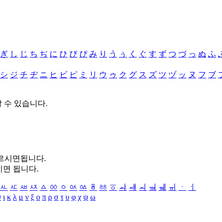
ぎ
し
じ
ち
ぢ
に
ひ
び
ぴ
み
り
う
ぅ
く
ぐ
す
ず
つ
づ
っ
ぬ
ふ
シ
ジ
チ
ヂ
ニ
ヒ
ビ
ピ
ミ
リ
ウ
ゥ
ク
グ
ス
ズ
ツ
ヅ
ッ
ヌ
フ
ブ
할 수 있습니다.
누르시면됩니다.
시면 됩니다.
ㅻ
ㅼ
ㅽ
ㅾ
ㅿ
ㆀ
ㆁ
ㆂ
ㆃ
ㆄ
ㆅ
ㆆ
ㆇ
ㆈ
ㆉ
ㆊ
ㆋ
ㆌ
ㆍ
ㆎ
θ
ι
κ
λ
μ
ν
ξ
ο
π
ρ
σ
τ
υ
φ
χ
ψ
ω