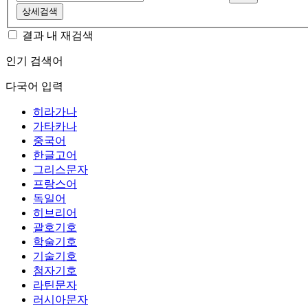
상세검색
결과 내 재검색
인기 검색어
다국어 입력
히라가나
가타카나
중국어
한글고어
그리스문자
프랑스어
독일어
히브리어
괄호기호
학술기호
기술기호
첨자기호
라틴문자
러시아문자