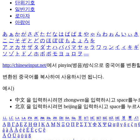
단위기호
일반기호
로마자
아랍어
あ
ぁ
か
が
さ
ざ
た
だ
な
は
ば
ぱ
ま
や
ゃ
ら
わ
ゎ
ん
い
ぃ
き
こ
ご
そ
ぞ
と
ど
の
ほ
ぼ
ぽ
も
よ
ょ
ろ
を
ア
ァ
カ
サ
ザ
タ
ダ
ナ
ハ
バ
パ
マ
ヤ
ャ
ラ
ワ
ヮ
ン
イ
ィ
キ
ギ
ソ
ゾ
ト
ド
ノ
ホ
ボ
ポ
モ
ヨ
ョ
ロ
ヲ
―
http://chineseinput.net/
에서 pinyin(병음)방식으로 중국어를 변환
변환된 중국어를 복사하여 사용하시면 됩니다.
예시)
中文 을 입력하시려면
zhongwen
을 입력하시고 space를
北京 을 입력하시려면
beijing
을 입력하시고 space를 누르
ㅥ
ㅦ
ㅧ
ㅨ
ㅩ
ㅪ
ㅫ
ㅬ
ㅭ
ㅮ
ㅯ
ㅰ
ㅱ
ㅲ
ㅳ
ㅴ
ㅵ
ㅶ
ㅷ
ㅸ
ㅹ
ㅺ
Α
Β
Γ
Δ
Ε
Ζ
Η
Θ
Ι
Κ
Λ
Μ
Ν
Ξ
Ο
Π
Ρ
Σ
Τ
Υ
Φ
Χ
Ψ
Ω
α
β
γ
δ
ε
ζ
η
á
à
Á
À
é
è
É
È
ç
Ç
ê
Ä
Ö
Ü
ä
ö
ü
ß