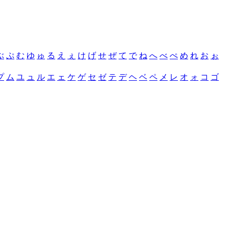
ぶ
ぷ
む
ゆ
ゅ
る
え
ぇ
け
げ
せ
ぜ
て
で
ね
へ
べ
ぺ
め
れ
お
ぉ
プ
ム
ユ
ュ
ル
エ
ェ
ケ
ゲ
セ
ゼ
テ
デ
ヘ
ベ
ペ
メ
レ
オ
ォ
コ
ゴ