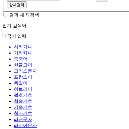
상세검색
결과 내 재검색
인기 검색어
다국어 입력
히라가나
가타카나
중국어
한글고어
그리스문자
프랑스어
독일어
히브리어
괄호기호
학술기호
기술기호
첨자기호
라틴문자
러시아문자