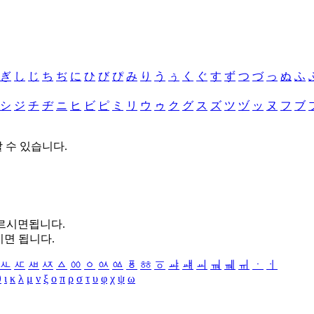
ぎ
し
じ
ち
ぢ
に
ひ
び
ぴ
み
り
う
ぅ
く
ぐ
す
ず
つ
づ
っ
ぬ
ふ
シ
ジ
チ
ヂ
ニ
ヒ
ビ
ピ
ミ
リ
ウ
ゥ
ク
グ
ス
ズ
ツ
ヅ
ッ
ヌ
フ
ブ
할 수 있습니다.
누르시면됩니다.
시면 됩니다.
ㅻ
ㅼ
ㅽ
ㅾ
ㅿ
ㆀ
ㆁ
ㆂ
ㆃ
ㆄ
ㆅ
ㆆ
ㆇ
ㆈ
ㆉ
ㆊ
ㆋ
ㆌ
ㆍ
ㆎ
θ
ι
κ
λ
μ
ν
ξ
ο
π
ρ
σ
τ
υ
φ
χ
ψ
ω