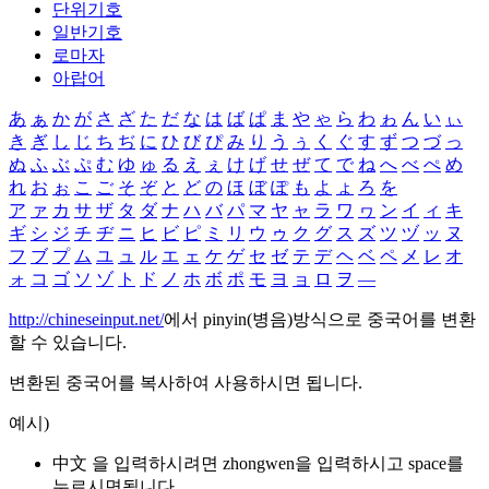
단위기호
일반기호
로마자
아랍어
あ
ぁ
か
が
さ
ざ
た
だ
な
は
ば
ぱ
ま
や
ゃ
ら
わ
ゎ
ん
い
ぃ
き
ぎ
し
じ
ち
ぢ
に
ひ
び
ぴ
み
り
う
ぅ
く
ぐ
す
ず
つ
づ
っ
ぬ
ふ
ぶ
ぷ
む
ゆ
ゅ
る
え
ぇ
け
げ
せ
ぜ
て
で
ね
へ
べ
ぺ
め
れ
お
ぉ
こ
ご
そ
ぞ
と
ど
の
ほ
ぼ
ぽ
も
よ
ょ
ろ
を
ア
ァ
カ
サ
ザ
タ
ダ
ナ
ハ
バ
パ
マ
ヤ
ャ
ラ
ワ
ヮ
ン
イ
ィ
キ
ギ
シ
ジ
チ
ヂ
ニ
ヒ
ビ
ピ
ミ
リ
ウ
ゥ
ク
グ
ス
ズ
ツ
ヅ
ッ
ヌ
フ
ブ
プ
ム
ユ
ュ
ル
エ
ェ
ケ
ゲ
セ
ゼ
テ
デ
ヘ
ベ
ペ
メ
レ
オ
ォ
コ
ゴ
ソ
ゾ
ト
ド
ノ
ホ
ボ
ポ
モ
ヨ
ョ
ロ
ヲ
―
http://chineseinput.net/
에서 pinyin(병음)방식으로 중국어를 변환
할 수 있습니다.
변환된 중국어를 복사하여 사용하시면 됩니다.
예시)
中文 을 입력하시려면
zhongwen
을 입력하시고 space를
누르시면됩니다.