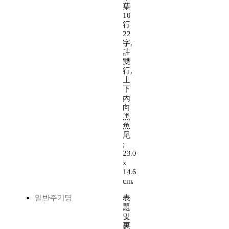
葉
10
行
22
字,
註
雙
行,
上
下
內
向
黑
魚
尾
;
23.0
x
14.6
cm.
일반주기명
表
題
및
裏