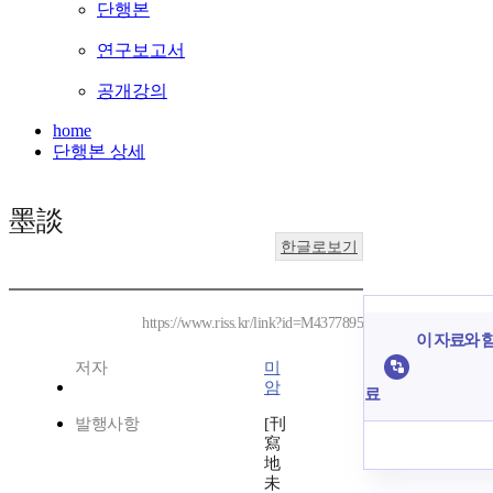
단행본
연구보고서
공개강의
home
단행본 상세
墨談
한글로보기
https://www.riss.kr/link?id=M4377895
이 자료와 함
저자
미
암
료
발행사항
[刊
寫
地
未