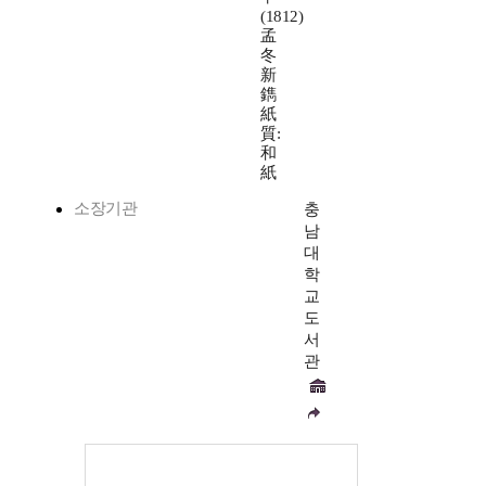
(1812)
孟
冬
新
鐫
紙
質:
和
紙
소장기관
충
남
대
학
교
도
서
관