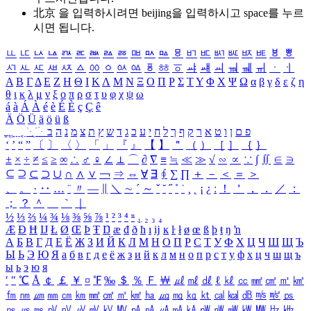
北京 을 입력하시려면
beijing
을 입력하시고 space를 누르
시면 됩니다.
ㅥ
ㅦ
ㅧ
ㅨ
ㅩ
ㅪ
ㅫ
ㅬ
ㅭ
ㅮ
ㅯ
ㅰ
ㅱ
ㅲ
ㅳ
ㅴ
ㅵ
ㅶ
ㅷ
ㅸ
ㅹ
ㅺ
ㅻ
ㅼ
ㅽ
ㅾ
ㅿ
ㆀ
ㆁ
ㆂ
ㆃ
ㆄ
ㆅ
ㆆ
ㆇ
ㆈ
ㆉ
ㆊ
ㆋ
ㆌ
ㆍ
ㆎ
Α
Β
Γ
Δ
Ε
Ζ
Η
Θ
Ι
Κ
Λ
Μ
Ν
Ξ
Ο
Π
Ρ
Σ
Τ
Υ
Φ
Χ
Ψ
Ω
α
β
γ
δ
ε
ζ
η
θ
ι
κ
λ
μ
ν
ξ
ο
π
ρ
σ
τ
υ
φ
χ
ψ
ω
á
à
Á
À
é
è
É
È
ç
Ç
ê
Ä
Ö
Ü
ä
ö
ü
ß
ְ
ֳ
ֲ
ֱ
ָ
ַ
ֵ
ֶ
ִ
ֹ
ּ
ֻ
ׂ
ׁ
ּ
ב
ה
נ
מ
צ
ת
ץ
ש
ד
ג
כ
ע
י
ח
ל
ך
ף
ק
ר
א
ט
ו
ן
ם
פ
‘
’
“
”
〔
〕
〈
〉
「
」
『
』
【
】
＂
（
）
［
］
｛
｝
±
×
÷
≠
≤
≥
∞
∴
♂
♀
∠
⊥
⌒
∂
∇
≡
≒
≪
≫
√
∽
∝
∵
∫
∬
∈
∋
⊆
⊇
⊂
⊃
∪
∩
∧
∨
￢
⇒
⇔
∀
∃
∮
∑
∏
＋
－
＜
＝
＞
、
。
·
‥
…
¨
〃
―
∥
＼
∼
´
～
ˇ
˘
˝
˚
˙
¸
˛
¡
¿
ː
！
＇
，
．
／
：
；
？
＾
＿
｀
｜
½
⅓
⅔
¼
¾
⅛
⅜
⅝
⅞
¹
²
³
⁴
ⁿ
₁
₂
₃
₄
Æ
Ð
Ħ
Ĳ
Ł
Ø
Œ
Þ
Ŧ
Ŋ
æ
đ
ð
ħ
ı
ĳ
ĸ
ŀ
ł
ø
œ
ß
þ
ŧ
ŋ
ŉ
А
Б
В
Г
Д
Е
Ё
Ж
З
И
Й
К
Л
М
Н
О
П
Р
С
Т
У
Ф
Х
Ц
Ч
Ш
Щ
Ъ
Ы
Ь
Э
Ю
Я
а
б
в
г
д
е
ё
ж
з
и
й
к
л
м
н
о
п
р
с
т
у
ф
х
ц
ч
ш
щ
ъ
ы
ь
э
ю
я
′
″
℃
Å
￠
￡
￥
¤
℉
‰
＄
％
Ｆ
￦
㎕
㎖
㎗
ℓ
㎘
㏄
㎣
㎤
㎥
㎦
㎙
㎚
㎛
㎜
㎝
㎞
㎟
㎠
㎡
㎢
㏊
㎍
㎎
㎏
㏏
㎈
㎉
㏈
㎧
㎨
㎰
㎱
㎲
㎳
㎴
㎵
㎶
㎷
㎸
㎹
㎀
㎁
㎂
㎃
㎄
㎺
㎻
㎽
㎾
㎿
㎐
㎑