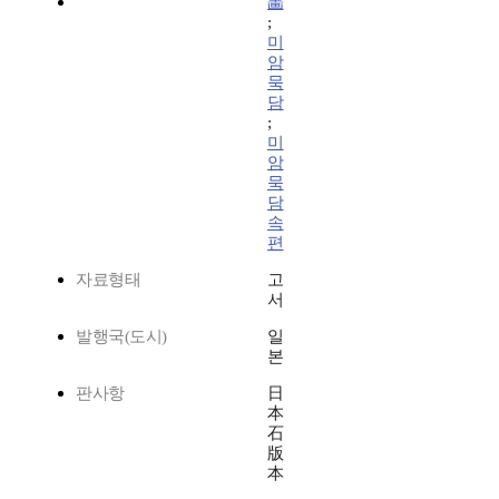
畵
;
미
암
묵
담
;
미
암
묵
담
속
편
자료형태
고
서
발행국(도시)
일
본
판사항
日
本
石
版
本