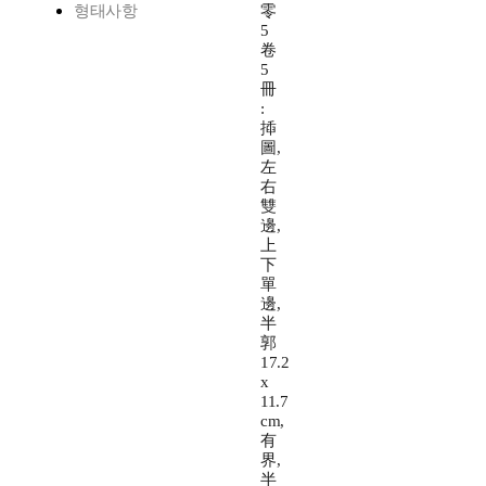
형태사항
零
5
卷
5
冊
:
揷
圖,
左
右
雙
邊,
上
下
單
邊,
半
郭
17.2
x
11.7
cm,
有
界,
半