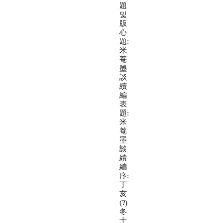
題
및
版
心
題:
米
菴
墨
談
續
編
表
題:
米
菴
墨
談
續
編
序:
丁
亥
(?)
冬
十