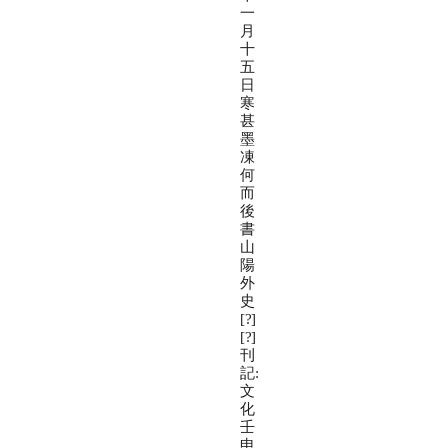
一
月
十
五
日
寒
甚
墨
凍
何
而
後
書
山
陽
外
史
[?]
[?]
刊
記:
文
化
壬
申