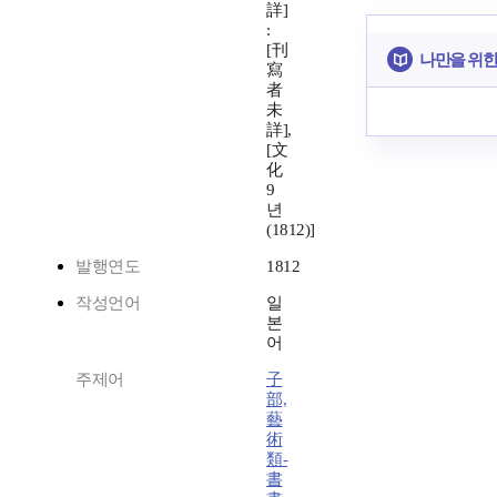
詳]
:
[刊
나만을 위한
寫
者
未
詳],
[文
化
9
년
(1812)]
발행연도
1812
작성언어
일
본
어
주제어
子
部,
藝
術
類-
書