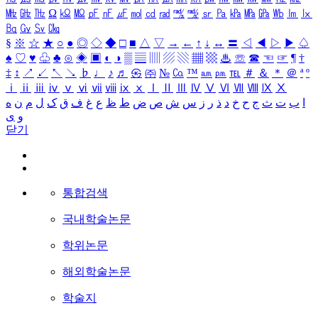
㎒
㎓
㎔
Ω
㏀
㏁
㎊
㎋
㎌
㏖
㏅
㎭
㎮
㎯
㏛
㎩
㎪
㎫
㎬
㏝
㏐
㏓
㏃
㏉
㏜
㏆
§
※
☆
★
○
●
◎
◇
◆
□
■
△
▽
→
←
↑
↓
↔
〓
◁
◀
▷
▶
♤
♠
♡
♥
♧
♣
⊙
◈
▣
◐
◑
▒
▤
▥
▨
▧
▦
▩
♨
☏
☎
☜
☞
¶
†
‡
↕
↗
↙
↖
↘
♭
♩
♪
♬
㉿
㈜
№
㏇
™
㏂
㏘
℡
＃
＆
＊
＠
ª
º
ⅰ
ⅱ
ⅲ
ⅳ
ⅴ
ⅵ
ⅶ
ⅷ
ⅸ
ⅹ
Ⅰ
Ⅱ
Ⅲ
Ⅳ
Ⅴ
Ⅵ
Ⅶ
Ⅷ
Ⅸ
Ⅹ
ا
ب
ت
ث
ج
ح
خ
د
ذ
ر
ز
س
ش
ص
ض
ط
ظ
ع
غ
ف
ق
ک
ل
م
ن
ه
و
ی
닫기
통합검색
국내학술논문
학위논문
해외학술논문
학술지