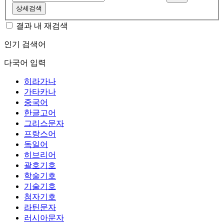
상세검색
결과 내 재검색
인기 검색어
다국어 입력
히라가나
가타카나
중국어
한글고어
그리스문자
프랑스어
독일어
히브리어
괄호기호
학술기호
기술기호
첨자기호
라틴문자
러시아문자