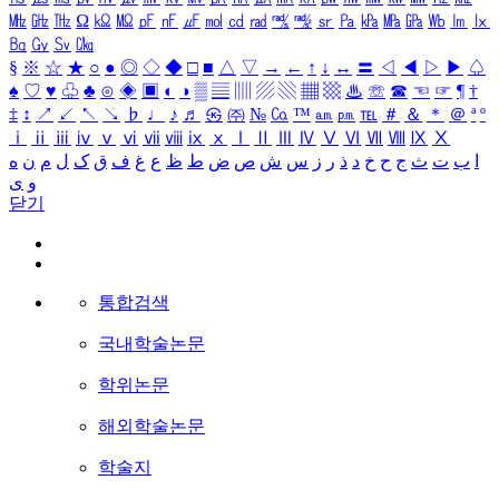
㎒
㎓
㎔
Ω
㏀
㏁
㎊
㎋
㎌
㏖
㏅
㎭
㎮
㎯
㏛
㎩
㎪
㎫
㎬
㏝
㏐
㏓
㏃
㏉
㏜
㏆
§
※
☆
★
○
●
◎
◇
◆
□
■
△
▽
→
←
↑
↓
↔
〓
◁
◀
▷
▶
♤
♠
♡
♥
♧
♣
⊙
◈
▣
◐
◑
▒
▤
▥
▨
▧
▦
▩
♨
☏
☎
☜
☞
¶
†
‡
↕
↗
↙
↖
↘
♭
♩
♪
♬
㉿
㈜
№
㏇
™
㏂
㏘
℡
＃
＆
＊
＠
ª
º
ⅰ
ⅱ
ⅲ
ⅳ
ⅴ
ⅵ
ⅶ
ⅷ
ⅸ
ⅹ
Ⅰ
Ⅱ
Ⅲ
Ⅳ
Ⅴ
Ⅵ
Ⅶ
Ⅷ
Ⅸ
Ⅹ
ا
ب
ت
ث
ج
ح
خ
د
ذ
ر
ز
س
ش
ص
ض
ط
ظ
ع
غ
ف
ق
ک
ل
م
ن
ه
و
ی
닫기
통합검색
국내학술논문
학위논문
해외학술논문
학술지