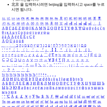
北京 을 입력하시려면
beijing
을 입력하시고 space를 누르
시면 됩니다.
ㅥ
ㅦ
ㅧ
ㅨ
ㅩ
ㅪ
ㅫ
ㅬ
ㅭ
ㅮ
ㅯ
ㅰ
ㅱ
ㅲ
ㅳ
ㅴ
ㅵ
ㅶ
ㅷ
ㅸ
ㅹ
ㅺ
ㅻ
ㅼ
ㅽ
ㅾ
ㅿ
ㆀ
ㆁ
ㆂ
ㆃ
ㆄ
ㆅ
ㆆ
ㆇ
ㆈ
ㆉ
ㆊ
ㆋ
ㆌ
ㆍ
ㆎ
Α
Β
Γ
Δ
Ε
Ζ
Η
Θ
Ι
Κ
Λ
Μ
Ν
Ξ
Ο
Π
Ρ
Σ
Τ
Υ
Φ
Χ
Ψ
Ω
α
β
γ
δ
ε
ζ
η
θ
ι
κ
λ
μ
ν
ξ
ο
π
ρ
σ
τ
υ
φ
χ
ψ
ω
á
à
Á
À
é
è
É
È
ç
Ç
ê
Ä
Ö
Ü
ä
ö
ü
ß
ְ
ֳ
ֲ
ֱ
ָ
ַ
ֵ
ֶ
ִ
ֹ
ּ
ֻ
ׂ
ׁ
ּ
ב
ה
נ
מ
צ
ת
ץ
ש
ד
ג
כ
ע
י
ח
ל
ך
ף
ק
ר
א
ט
ו
ן
ם
פ
‘
’
“
”
〔
〕
〈
〉
「
」
『
』
【
】
＂
（
）
［
］
｛
｝
±
×
÷
≠
≤
≥
∞
∴
♂
♀
∠
⊥
⌒
∂
∇
≡
≒
≪
≫
√
∽
∝
∵
∫
∬
∈
∋
⊆
⊇
⊂
⊃
∪
∩
∧
∨
￢
⇒
⇔
∀
∃
∮
∑
∏
＋
－
＜
＝
＞
、
。
·
‥
…
¨
〃
―
∥
＼
∼
´
～
ˇ
˘
˝
˚
˙
¸
˛
¡
¿
ː
！
＇
，
．
／
：
；
？
＾
＿
｀
｜
½
⅓
⅔
¼
¾
⅛
⅜
⅝
⅞
¹
²
³
⁴
ⁿ
₁
₂
₃
₄
Æ
Ð
Ħ
Ĳ
Ł
Ø
Œ
Þ
Ŧ
Ŋ
æ
đ
ð
ħ
ı
ĳ
ĸ
ŀ
ł
ø
œ
ß
þ
ŧ
ŋ
ŉ
А
Б
В
Г
Д
Е
Ё
Ж
З
И
Й
К
Л
М
Н
О
П
Р
С
Т
У
Ф
Х
Ц
Ч
Ш
Щ
Ъ
Ы
Ь
Э
Ю
Я
а
б
в
г
д
е
ё
ж
з
и
й
к
л
м
н
о
п
р
с
т
у
ф
х
ц
ч
ш
щ
ъ
ы
ь
э
ю
я
′
″
℃
Å
￠
￡
￥
¤
℉
‰
＄
％
Ｆ
￦
㎕
㎖
㎗
ℓ
㎘
㏄
㎣
㎤
㎥
㎦
㎙
㎚
㎛
㎜
㎝
㎞
㎟
㎠
㎡
㎢
㏊
㎍
㎎
㎏
㏏
㎈
㎉
㏈
㎧
㎨
㎰
㎱
㎲
㎳
㎴
㎵
㎶
㎷
㎸
㎹
㎀
㎁
㎂
㎃
㎄
㎺
㎻
㎽
㎾
㎿
㎐
㎑