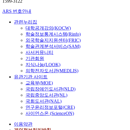
1599-3122
ARS 번호안내
관련누리집
대학공개강의(KOCW)
학술정보통계시스템(Rinfo)
외국학술지지원센터(FRIC)
학술관계분석서비스(SAM)
사서커뮤니티
기관회원
지식나눔(LOOK)
의학전자도서관(MEDLIS)
유관기관 사이트
교육부(MOE)
국립장애인도서관(NLD)
국립중앙도서관(NL)
국회도서관(NAL)
연구윤리정보포털(CRE)
사이언스온 (ScienceON)
이용약관