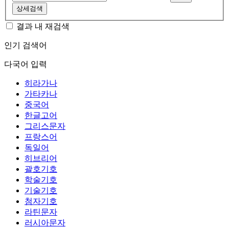
상세검색
결과 내 재검색
인기 검색어
다국어 입력
히라가나
가타카나
중국어
한글고어
그리스문자
프랑스어
독일어
히브리어
괄호기호
학술기호
기술기호
첨자기호
라틴문자
러시아문자