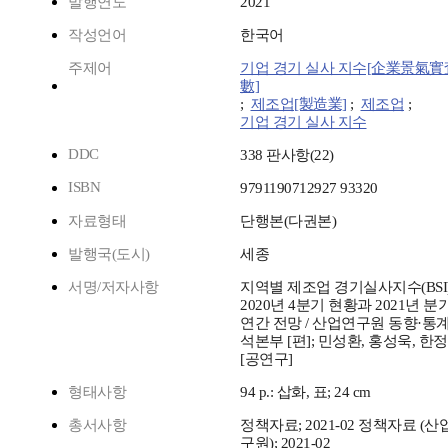
발행연도
2021
작성언어
한국어
주제어
기업 경기 실사 지수[企業景氣
數]
;
제조업[製造業]
;
제조업
;
기업 경기 실사 지수
DDC
338 판사항(22)
ISBN
9791190712927 93320
자료형태
단행본(다권본)
발행국(도시)
세종
서명/저자사항
지역별 제조업 경기실사지수(BSI)
2020년 4분기 현황과 2021년 분
연간 전망 / 산업연구원 동향·통
석본부 [편]; 민성환, 홍성욱, 한
[공연구]
형태사항
94 p.: 삽화, 표; 24 cm
총서사항
정책자료; 2021-02 정책자료 (산
구원); 2021-02