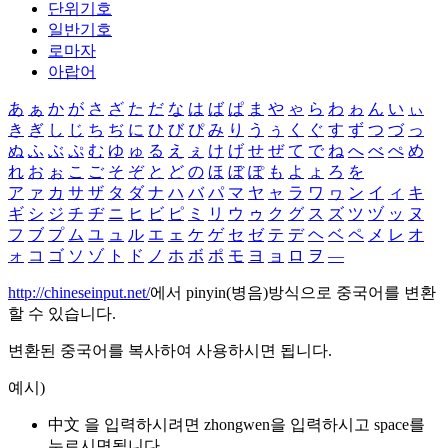
단위기호
일반기호
로마자
아랍어
あ
ぁ
か
が
さ
ざ
た
だ
な
は
ば
ぱ
ま
や
ゃ
ら
わ
ゎ
ん
い
ぃ
き
ぎ
し
じ
ち
ぢ
に
ひ
び
ぴ
み
り
う
ぅ
く
ぐ
す
ず
つ
づ
っ
ぬ
ふ
ぶ
ぷ
む
ゆ
ゅ
る
え
ぇ
け
げ
せ
ぜ
て
で
ね
へ
べ
ぺ
め
れ
お
ぉ
こ
ご
そ
ぞ
と
ど
の
ほ
ぼ
ぽ
も
よ
ょ
ろ
を
ア
ァ
カ
サ
ザ
タ
ダ
ナ
ハ
バ
パ
マ
ヤ
ャ
ラ
ワ
ヮ
ン
イ
ィ
キ
ギ
シ
ジ
チ
ヂ
ニ
ヒ
ビ
ピ
ミ
リ
ウ
ゥ
ク
グ
ス
ズ
ツ
ヅ
ッ
ヌ
フ
ブ
プ
ム
ユ
ュ
ル
エ
ェ
ケ
ゲ
セ
ゼ
テ
デ
ヘ
ベ
ペ
メ
レ
オ
ォ
コ
ゴ
ソ
ゾ
ト
ド
ノ
ホ
ボ
ポ
モ
ヨ
ョ
ロ
ヲ
―
http://chineseinput.net/
에서 pinyin(병음)방식으로 중국어를 변환
할 수 있습니다.
변환된 중국어를 복사하여 사용하시면 됩니다.
예시)
中文 을 입력하시려면
zhongwen
을 입력하시고 space를
누르시면됩니다.