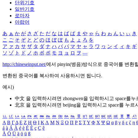
단위기호
일반기호
로마자
아랍어
あ
ぁ
か
が
さ
ざ
た
だ
な
は
ば
ぱ
ま
や
ゃ
ら
わ
ゎ
ん
い
ぃ
き
こ
ご
そ
ぞ
と
ど
の
ほ
ぼ
ぽ
も
よ
ょ
ろ
を
ア
ァ
カ
サ
ザ
タ
ダ
ナ
ハ
バ
パ
マ
ヤ
ャ
ラ
ワ
ヮ
ン
イ
ィ
キ
ギ
ソ
ゾ
ト
ド
ノ
ホ
ボ
ポ
モ
ヨ
ョ
ロ
ヲ
―
http://chineseinput.net/
에서 pinyin(병음)방식으로 중국어를 변환
변환된 중국어를 복사하여 사용하시면 됩니다.
예시)
中文 을 입력하시려면
zhongwen
을 입력하시고 space를
北京 을 입력하시려면
beijing
을 입력하시고 space를 누르
ㅥ
ㅦ
ㅧ
ㅨ
ㅩ
ㅪ
ㅫ
ㅬ
ㅭ
ㅮ
ㅯ
ㅰ
ㅱ
ㅲ
ㅳ
ㅴ
ㅵ
ㅶ
ㅷ
ㅸ
ㅹ
ㅺ
Α
Β
Γ
Δ
Ε
Ζ
Η
Θ
Ι
Κ
Λ
Μ
Ν
Ξ
Ο
Π
Ρ
Σ
Τ
Υ
Φ
Χ
Ψ
Ω
α
β
γ
δ
ε
ζ
η
á
à
Á
À
é
è
É
È
ç
Ç
ê
Ä
Ö
Ü
ä
ö
ü
ß