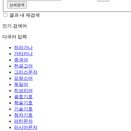
상세검색
결과 내 재검색
인기 검색어
다국어 입력
히라가나
가타카나
중국어
한글고어
그리스문자
프랑스어
독일어
히브리어
괄호기호
학술기호
기술기호
첨자기호
라틴문자
러시아문자