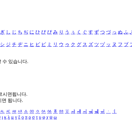
ぎ
し
じ
ち
ぢ
に
ひ
び
ぴ
み
り
う
ぅ
く
ぐ
す
ず
つ
づ
っ
ぬ
ふ
シ
ジ
チ
ヂ
ニ
ヒ
ビ
ピ
ミ
リ
ウ
ゥ
ク
グ
ス
ズ
ツ
ヅ
ッ
ヌ
フ
ブ
할 수 있습니다.
누르시면됩니다.
시면 됩니다.
ㅻ
ㅼ
ㅽ
ㅾ
ㅿ
ㆀ
ㆁ
ㆂ
ㆃ
ㆄ
ㆅ
ㆆ
ㆇ
ㆈ
ㆉ
ㆊ
ㆋ
ㆌ
ㆍ
ㆎ
θ
ι
κ
λ
μ
ν
ξ
ο
π
ρ
σ
τ
υ
φ
χ
ψ
ω