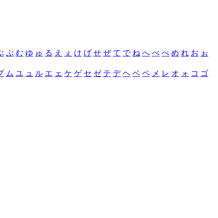
ぶ
ぷ
む
ゆ
ゅ
る
え
ぇ
け
げ
せ
ぜ
て
で
ね
へ
べ
ぺ
め
れ
お
ぉ
プ
ム
ユ
ュ
ル
エ
ェ
ケ
ゲ
セ
ゼ
テ
デ
ヘ
ベ
ペ
メ
レ
オ
ォ
コ
ゴ