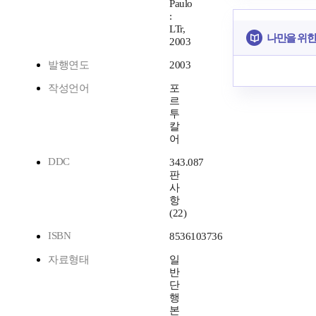
Paulo
:
LTr,
나만을 위한
2003
발행연도
2003
작성언어
포
르
투
칼
어
DDC
343.087
판
사
항
(22)
ISBN
8536103736
자료형태
일
반
단
행
본