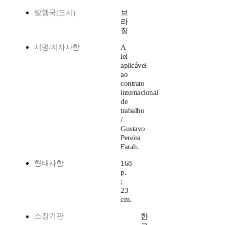
발행국(도시)
브
라
질
서명/저자사항
A
lei
aplicável
ao
contrato
internacional
de
trabalho
/
Gustavo
Pereira
Farah.
형태사항
168
p.
;
23
cm.
소장기관
한