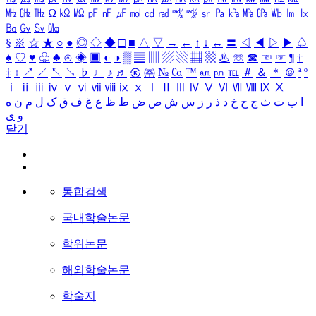
㎒
㎓
㎔
Ω
㏀
㏁
㎊
㎋
㎌
㏖
㏅
㎭
㎮
㎯
㏛
㎩
㎪
㎫
㎬
㏝
㏐
㏓
㏃
㏉
㏜
㏆
§
※
☆
★
○
●
◎
◇
◆
□
■
△
▽
→
←
↑
↓
↔
〓
◁
◀
▷
▶
♤
♠
♡
♥
♧
♣
⊙
◈
▣
◐
◑
▒
▤
▥
▨
▧
▦
▩
♨
☏
☎
☜
☞
¶
†
‡
↕
↗
↙
↖
↘
♭
♩
♪
♬
㉿
㈜
№
㏇
™
㏂
㏘
℡
＃
＆
＊
＠
ª
º
ⅰ
ⅱ
ⅲ
ⅳ
ⅴ
ⅵ
ⅶ
ⅷ
ⅸ
ⅹ
Ⅰ
Ⅱ
Ⅲ
Ⅳ
Ⅴ
Ⅵ
Ⅶ
Ⅷ
Ⅸ
Ⅹ
ا
ب
ت
ث
ج
ح
خ
د
ذ
ر
ز
س
ش
ص
ض
ط
ظ
ع
غ
ف
ق
ک
ل
م
ن
ه
و
ی
닫기
통합검색
국내학술논문
학위논문
해외학술논문
학술지