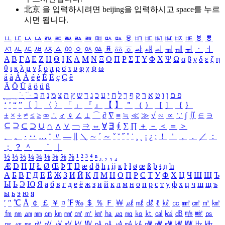
北京 을 입력하시려면
beijing
을 입력하시고 space를 누르
시면 됩니다.
ㅥ
ㅦ
ㅧ
ㅨ
ㅩ
ㅪ
ㅫ
ㅬ
ㅭ
ㅮ
ㅯ
ㅰ
ㅱ
ㅲ
ㅳ
ㅴ
ㅵ
ㅶ
ㅷ
ㅸ
ㅹ
ㅺ
ㅻ
ㅼ
ㅽ
ㅾ
ㅿ
ㆀ
ㆁ
ㆂ
ㆃ
ㆄ
ㆅ
ㆆ
ㆇ
ㆈ
ㆉ
ㆊ
ㆋ
ㆌ
ㆍ
ㆎ
Α
Β
Γ
Δ
Ε
Ζ
Η
Θ
Ι
Κ
Λ
Μ
Ν
Ξ
Ο
Π
Ρ
Σ
Τ
Υ
Φ
Χ
Ψ
Ω
α
β
γ
δ
ε
ζ
η
θ
ι
κ
λ
μ
ν
ξ
ο
π
ρ
σ
τ
υ
φ
χ
ψ
ω
á
à
Á
À
é
è
É
È
ç
Ç
ê
Ä
Ö
Ü
ä
ö
ü
ß
ְ
ֳ
ֲ
ֱ
ָ
ַ
ֵ
ֶ
ִ
ֹ
ּ
ֻ
ׂ
ׁ
ּ
ב
ה
נ
מ
צ
ת
ץ
ש
ד
ג
כ
ע
י
ח
ל
ך
ף
ק
ר
א
ט
ו
ן
ם
פ
‘
’
“
”
〔
〕
〈
〉
「
」
『
』
【
】
＂
（
）
［
］
｛
｝
±
×
÷
≠
≤
≥
∞
∴
♂
♀
∠
⊥
⌒
∂
∇
≡
≒
≪
≫
√
∽
∝
∵
∫
∬
∈
∋
⊆
⊇
⊂
⊃
∪
∩
∧
∨
￢
⇒
⇔
∀
∃
∮
∑
∏
＋
－
＜
＝
＞
、
。
·
‥
…
¨
〃
―
∥
＼
∼
´
～
ˇ
˘
˝
˚
˙
¸
˛
¡
¿
ː
！
＇
，
．
／
：
；
？
＾
＿
｀
｜
½
⅓
⅔
¼
¾
⅛
⅜
⅝
⅞
¹
²
³
⁴
ⁿ
₁
₂
₃
₄
Æ
Ð
Ħ
Ĳ
Ł
Ø
Œ
Þ
Ŧ
Ŋ
æ
đ
ð
ħ
ı
ĳ
ĸ
ŀ
ł
ø
œ
ß
þ
ŧ
ŋ
ŉ
А
Б
В
Г
Д
Е
Ё
Ж
З
И
Й
К
Л
М
Н
О
П
Р
С
Т
У
Ф
Х
Ц
Ч
Ш
Щ
Ъ
Ы
Ь
Э
Ю
Я
а
б
в
г
д
е
ё
ж
з
и
й
к
л
м
н
о
п
р
с
т
у
ф
х
ц
ч
ш
щ
ъ
ы
ь
э
ю
я
′
″
℃
Å
￠
￡
￥
¤
℉
‰
＄
％
Ｆ
￦
㎕
㎖
㎗
ℓ
㎘
㏄
㎣
㎤
㎥
㎦
㎙
㎚
㎛
㎜
㎝
㎞
㎟
㎠
㎡
㎢
㏊
㎍
㎎
㎏
㏏
㎈
㎉
㏈
㎧
㎨
㎰
㎱
㎲
㎳
㎴
㎵
㎶
㎷
㎸
㎹
㎀
㎁
㎂
㎃
㎄
㎺
㎻
㎽
㎾
㎿
㎐
㎑