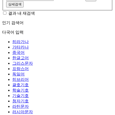
상세검색
결과 내 재검색
인기 검색어
다국어 입력
히라가나
가타카나
중국어
한글고어
그리스문자
프랑스어
독일어
히브리어
괄호기호
학술기호
기술기호
첨자기호
라틴문자
러시아문자