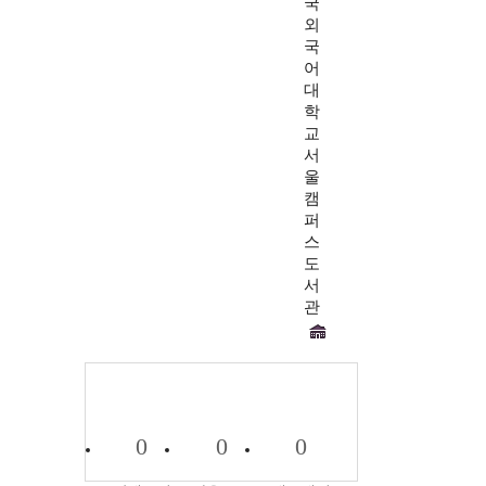
국
외
국
어
대
학
교
서
울
캠
퍼
스
도
서
관
0
0
0