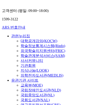
고객센터 (평일: 09:00~18:00)
1599-3122
ARS 번호안내
관련누리집
대학공개강의(KOCW)
학술정보통계시스템(Rinfo)
외국학술지지원센터(FRIC)
학술관계분석서비스(SAM)
사서커뮤니티
기관회원
지식나눔(LOOK)
의학전자도서관(MEDLIS)
유관기관 사이트
교육부(MOE)
국립장애인도서관(NLD)
국립중앙도서관(NL)
국회도서관(NAL)
연구윤리정보포털(CRE)