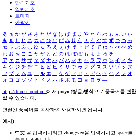
단위기호
일반기호
로마자
아랍어
あ
ぁ
か
が
さ
ざ
た
だ
な
は
ば
ぱ
ま
や
ゃ
ら
わ
ゎ
ん
い
ぃ
き
ぎ
し
じ
ち
ぢ
に
ひ
び
ぴ
み
り
う
ぅ
く
ぐ
す
ず
つ
づ
っ
ぬ
ふ
ぶ
ぷ
む
ゆ
ゅ
る
え
ぇ
け
げ
せ
ぜ
て
で
ね
へ
べ
ぺ
め
れ
お
ぉ
こ
ご
そ
ぞ
と
ど
の
ほ
ぼ
ぽ
も
よ
ょ
ろ
を
ア
ァ
カ
サ
ザ
タ
ダ
ナ
ハ
バ
パ
マ
ヤ
ャ
ラ
ワ
ヮ
ン
イ
ィ
キ
ギ
シ
ジ
チ
ヂ
ニ
ヒ
ビ
ピ
ミ
リ
ウ
ゥ
ク
グ
ス
ズ
ツ
ヅ
ッ
ヌ
フ
ブ
プ
ム
ユ
ュ
ル
エ
ェ
ケ
ゲ
セ
ゼ
テ
デ
ヘ
ベ
ペ
メ
レ
オ
ォ
コ
ゴ
ソ
ゾ
ト
ド
ノ
ホ
ボ
ポ
モ
ヨ
ョ
ロ
ヲ
―
http://chineseinput.net/
에서 pinyin(병음)방식으로 중국어를 변환
할 수 있습니다.
변환된 중국어를 복사하여 사용하시면 됩니다.
예시)
中文 을 입력하시려면
zhongwen
을 입력하시고 space를
누르시면됩니다.