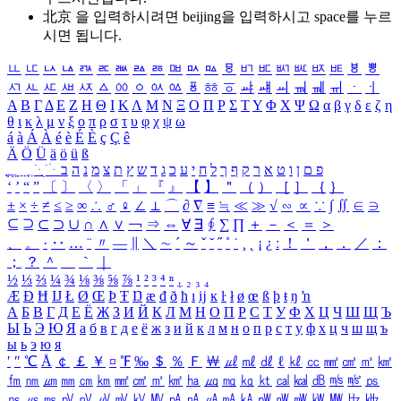
北京 을 입력하시려면
beijing
을 입력하시고 space를 누르
시면 됩니다.
ㅥ
ㅦ
ㅧ
ㅨ
ㅩ
ㅪ
ㅫ
ㅬ
ㅭ
ㅮ
ㅯ
ㅰ
ㅱ
ㅲ
ㅳ
ㅴ
ㅵ
ㅶ
ㅷ
ㅸ
ㅹ
ㅺ
ㅻ
ㅼ
ㅽ
ㅾ
ㅿ
ㆀ
ㆁ
ㆂ
ㆃ
ㆄ
ㆅ
ㆆ
ㆇ
ㆈ
ㆉ
ㆊ
ㆋ
ㆌ
ㆍ
ㆎ
Α
Β
Γ
Δ
Ε
Ζ
Η
Θ
Ι
Κ
Λ
Μ
Ν
Ξ
Ο
Π
Ρ
Σ
Τ
Υ
Φ
Χ
Ψ
Ω
α
β
γ
δ
ε
ζ
η
θ
ι
κ
λ
μ
ν
ξ
ο
π
ρ
σ
τ
υ
φ
χ
ψ
ω
á
à
Á
À
é
è
É
È
ç
Ç
ê
Ä
Ö
Ü
ä
ö
ü
ß
ְ
ֳ
ֲ
ֱ
ָ
ַ
ֵ
ֶ
ִ
ֹ
ּ
ֻ
ׂ
ׁ
ּ
ב
ה
נ
מ
צ
ת
ץ
ש
ד
ג
כ
ע
י
ח
ל
ך
ף
ק
ר
א
ט
ו
ן
ם
פ
‘
’
“
”
〔
〕
〈
〉
「
」
『
』
【
】
＂
（
）
［
］
｛
｝
±
×
÷
≠
≤
≥
∞
∴
♂
♀
∠
⊥
⌒
∂
∇
≡
≒
≪
≫
√
∽
∝
∵
∫
∬
∈
∋
⊆
⊇
⊂
⊃
∪
∩
∧
∨
￢
⇒
⇔
∀
∃
∮
∑
∏
＋
－
＜
＝
＞
、
。
·
‥
…
¨
〃
―
∥
＼
∼
´
～
ˇ
˘
˝
˚
˙
¸
˛
¡
¿
ː
！
＇
，
．
／
：
；
？
＾
＿
｀
｜
½
⅓
⅔
¼
¾
⅛
⅜
⅝
⅞
¹
²
³
⁴
ⁿ
₁
₂
₃
₄
Æ
Ð
Ħ
Ĳ
Ł
Ø
Œ
Þ
Ŧ
Ŋ
æ
đ
ð
ħ
ı
ĳ
ĸ
ŀ
ł
ø
œ
ß
þ
ŧ
ŋ
ŉ
А
Б
В
Г
Д
Е
Ё
Ж
З
И
Й
К
Л
М
Н
О
П
Р
С
Т
У
Ф
Х
Ц
Ч
Ш
Щ
Ъ
Ы
Ь
Э
Ю
Я
а
б
в
г
д
е
ё
ж
з
и
й
к
л
м
н
о
п
р
с
т
у
ф
х
ц
ч
ш
щ
ъ
ы
ь
э
ю
я
′
″
℃
Å
￠
￡
￥
¤
℉
‰
＄
％
Ｆ
￦
㎕
㎖
㎗
ℓ
㎘
㏄
㎣
㎤
㎥
㎦
㎙
㎚
㎛
㎜
㎝
㎞
㎟
㎠
㎡
㎢
㏊
㎍
㎎
㎏
㏏
㎈
㎉
㏈
㎧
㎨
㎰
㎱
㎲
㎳
㎴
㎵
㎶
㎷
㎸
㎹
㎀
㎁
㎂
㎃
㎄
㎺
㎻
㎽
㎾
㎿
㎐
㎑