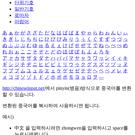
단위기호
일반기호
로마자
아랍어
あ
ぁ
か
が
さ
ざ
た
だ
な
は
ば
ぱ
ま
や
ゃ
ら
わ
ゎ
ん
い
ぃ
き
ぎ
し
じ
ち
ぢ
に
ひ
び
ぴ
み
り
う
ぅ
く
ぐ
す
ず
つ
づ
っ
ぬ
ふ
ぶ
ぷ
む
ゆ
ゅ
る
え
ぇ
け
げ
せ
ぜ
て
で
ね
へ
べ
ぺ
め
れ
お
ぉ
こ
ご
そ
ぞ
と
ど
の
ほ
ぼ
ぽ
も
よ
ょ
ろ
を
ア
ァ
カ
サ
ザ
タ
ダ
ナ
ハ
バ
パ
マ
ヤ
ャ
ラ
ワ
ヮ
ン
イ
ィ
キ
ギ
シ
ジ
チ
ヂ
ニ
ヒ
ビ
ピ
ミ
リ
ウ
ゥ
ク
グ
ス
ズ
ツ
ヅ
ッ
ヌ
フ
ブ
プ
ム
ユ
ュ
ル
エ
ェ
ケ
ゲ
セ
ゼ
テ
デ
ヘ
ベ
ペ
メ
レ
オ
ォ
コ
ゴ
ソ
ゾ
ト
ド
ノ
ホ
ボ
ポ
モ
ヨ
ョ
ロ
ヲ
―
http://chineseinput.net/
에서 pinyin(병음)방식으로 중국어를 변환
할 수 있습니다.
변환된 중국어를 복사하여 사용하시면 됩니다.
예시)
中文 을 입력하시려면
zhongwen
을 입력하시고 space를
누르시면됩니다.