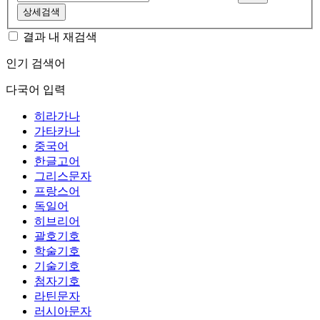
상세검색
결과 내 재검색
인기 검색어
다국어 입력
히라가나
가타카나
중국어
한글고어
그리스문자
프랑스어
독일어
히브리어
괄호기호
학술기호
기술기호
첨자기호
라틴문자
러시아문자