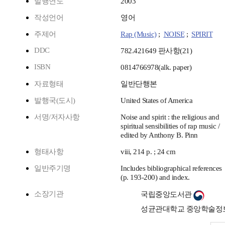
발행연도
2003
작성언어
영어
주제어
Rap (Music)
;
NOISE
;
SPIRIT
DDC
782.421649 판사항(21)
ISBN
0814766978(alk. paper)
자료형태
일반단행본
발행국(도시)
United States of America
서명/저자사항
Noise and spirit : the religious and
spiritual sensibilities of rap music /
edited by Anthony B. Pinn
형태사항
viii, 214 p. ; 24 cm
일반주기명
Includes bibliographical references
(p. 193-200) and index.
소장기관
국립중앙도서관
성균관대학교 중앙학술정