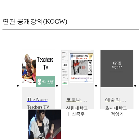
연관 공개강의(KOCW)
The Noise
코로나 블루 시대, 집중력과 심신에 안정감을 높여주는백색소음( white noise)
예술의 역사에서 배우는 창조정신
Teachers TV
신한대학교
호서대학교
Teachers
신종우
정영기
TV