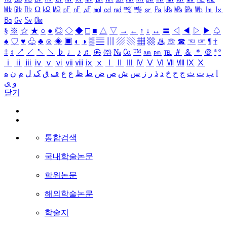
㎒
㎓
㎔
Ω
㏀
㏁
㎊
㎋
㎌
㏖
㏅
㎭
㎮
㎯
㏛
㎩
㎪
㎫
㎬
㏝
㏐
㏓
㏃
㏉
㏜
㏆
§
※
☆
★
○
●
◎
◇
◆
□
■
△
▽
→
←
↑
↓
↔
〓
◁
◀
▷
▶
♤
♠
♡
♥
♧
♣
⊙
◈
▣
◐
◑
▒
▤
▥
▨
▧
▦
▩
♨
☏
☎
☜
☞
¶
†
‡
↕
↗
↙
↖
↘
♭
♩
♪
♬
㉿
㈜
№
㏇
™
㏂
㏘
℡
＃
＆
＊
＠
ª
º
ⅰ
ⅱ
ⅲ
ⅳ
ⅴ
ⅵ
ⅶ
ⅷ
ⅸ
ⅹ
Ⅰ
Ⅱ
Ⅲ
Ⅳ
Ⅴ
Ⅵ
Ⅶ
Ⅷ
Ⅸ
Ⅹ
ا
ب
ت
ث
ج
ح
خ
د
ذ
ر
ز
س
ش
ص
ض
ط
ظ
ع
غ
ف
ق
ک
ل
م
ن
ه
و
ی
닫기
통합검색
국내학술논문
학위논문
해외학술논문
학술지