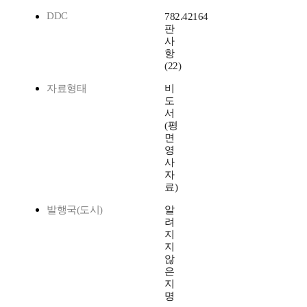
DDC
782.42164
판
사
항
(22)
자료형태
비
도
서
(평
면
영
사
자
료)
발행국(도시)
알
려
지
지
않
은
지
명