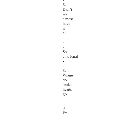
-
6.
Didn't
we
almost
have
it
all
-
-
7.
So
emotional
-
-
8.
Where
do
broken
hearts
go
-
-
9.
I'm