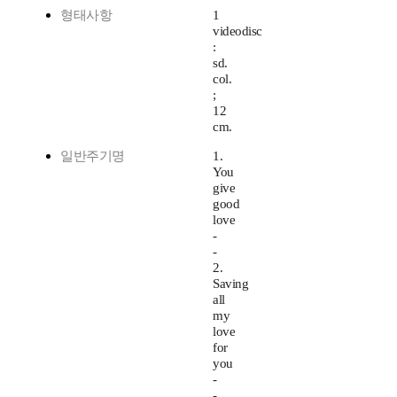
형태사항
1
videodisc
:
sd.
col.
;
12
cm.
일반주기명
1.
You
give
good
love
-
-
2.
Saving
all
my
love
for
you
-
-