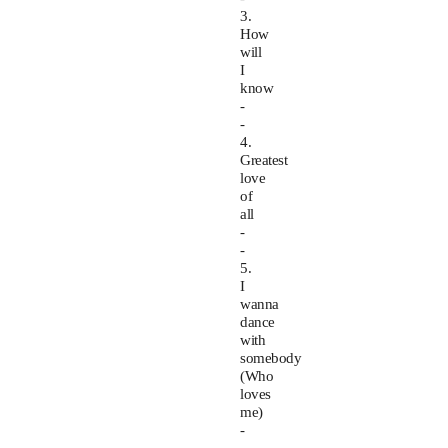
3.
How
will
I
know
-
-
4.
Greatest
love
of
all
-
-
5.
I
wanna
dance
with
somebody
(Who
loves
me)
-