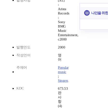
발행사항
[S.l.]
:
Arista
나만을 위한
Records
:
Sony
BMG
Music
Entertainment,
c2000
발행연도
2000
작성언어
영
어
주제어
Popular
music
;
Singers
KDC
673.53
판
사
항
(4)