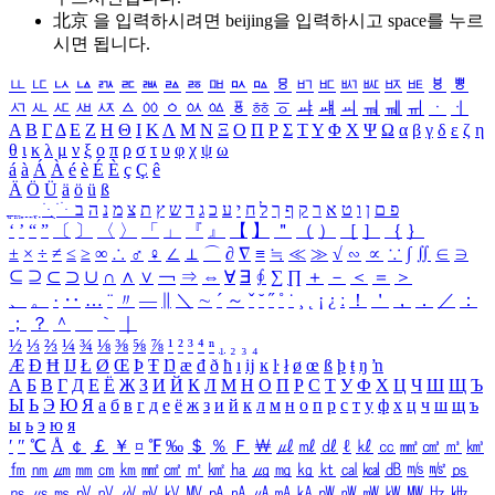
北京 을 입력하시려면
beijing
을 입력하시고 space를 누르
시면 됩니다.
ㅥ
ㅦ
ㅧ
ㅨ
ㅩ
ㅪ
ㅫ
ㅬ
ㅭ
ㅮ
ㅯ
ㅰ
ㅱ
ㅲ
ㅳ
ㅴ
ㅵ
ㅶ
ㅷ
ㅸ
ㅹ
ㅺ
ㅻ
ㅼ
ㅽ
ㅾ
ㅿ
ㆀ
ㆁ
ㆂ
ㆃ
ㆄ
ㆅ
ㆆ
ㆇ
ㆈ
ㆉ
ㆊ
ㆋ
ㆌ
ㆍ
ㆎ
Α
Β
Γ
Δ
Ε
Ζ
Η
Θ
Ι
Κ
Λ
Μ
Ν
Ξ
Ο
Π
Ρ
Σ
Τ
Υ
Φ
Χ
Ψ
Ω
α
β
γ
δ
ε
ζ
η
θ
ι
κ
λ
μ
ν
ξ
ο
π
ρ
σ
τ
υ
φ
χ
ψ
ω
á
à
Á
À
é
è
É
È
ç
Ç
ê
Ä
Ö
Ü
ä
ö
ü
ß
ְ
ֳ
ֲ
ֱ
ָ
ַ
ֵ
ֶ
ִ
ֹ
ּ
ֻ
ׂ
ׁ
ּ
ב
ה
נ
מ
צ
ת
ץ
ש
ד
ג
כ
ע
י
ח
ל
ך
ף
ק
ר
א
ט
ו
ן
ם
פ
‘
’
“
”
〔
〕
〈
〉
「
」
『
』
【
】
＂
（
）
［
］
｛
｝
±
×
÷
≠
≤
≥
∞
∴
♂
♀
∠
⊥
⌒
∂
∇
≡
≒
≪
≫
√
∽
∝
∵
∫
∬
∈
∋
⊆
⊇
⊂
⊃
∪
∩
∧
∨
￢
⇒
⇔
∀
∃
∮
∑
∏
＋
－
＜
＝
＞
、
。
·
‥
…
¨
〃
―
∥
＼
∼
´
～
ˇ
˘
˝
˚
˙
¸
˛
¡
¿
ː
！
＇
，
．
／
：
；
？
＾
＿
｀
｜
½
⅓
⅔
¼
¾
⅛
⅜
⅝
⅞
¹
²
³
⁴
ⁿ
₁
₂
₃
₄
Æ
Ð
Ħ
Ĳ
Ł
Ø
Œ
Þ
Ŧ
Ŋ
æ
đ
ð
ħ
ı
ĳ
ĸ
ŀ
ł
ø
œ
ß
þ
ŧ
ŋ
ŉ
А
Б
В
Г
Д
Е
Ё
Ж
З
И
Й
К
Л
М
Н
О
П
Р
С
Т
У
Ф
Х
Ц
Ч
Ш
Щ
Ъ
Ы
Ь
Э
Ю
Я
а
б
в
г
д
е
ё
ж
з
и
й
к
л
м
н
о
п
р
с
т
у
ф
х
ц
ч
ш
щ
ъ
ы
ь
э
ю
я
′
″
℃
Å
￠
￡
￥
¤
℉
‰
＄
％
Ｆ
￦
㎕
㎖
㎗
ℓ
㎘
㏄
㎣
㎤
㎥
㎦
㎙
㎚
㎛
㎜
㎝
㎞
㎟
㎠
㎡
㎢
㏊
㎍
㎎
㎏
㏏
㎈
㎉
㏈
㎧
㎨
㎰
㎱
㎲
㎳
㎴
㎵
㎶
㎷
㎸
㎹
㎀
㎁
㎂
㎃
㎄
㎺
㎻
㎽
㎾
㎿
㎐
㎑