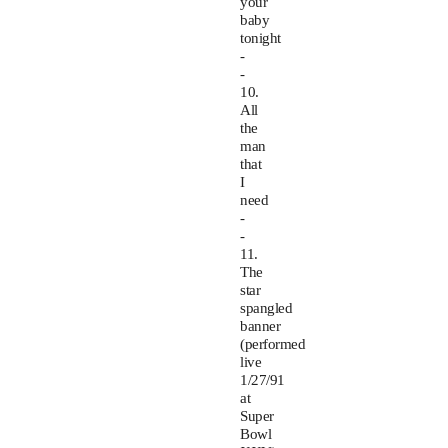
your
baby
tonight
-
-
10.
All
the
man
that
I
need
-
-
11.
The
star
spangled
banner
(performed
live
1/27/91
at
Super
Bowl