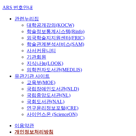
ARS 번호안내
관련누리집
대학공개강의(KOCW)
학술정보통계시스템(Rinfo)
외국학술지지원센터(FRIC)
학술관계분석서비스(SAM)
사서커뮤니티
기관회원
지식나눔(LOOK)
의학전자도서관(MEDLIS)
유관기관 사이트
교육부(MOE)
국립장애인도서관(NLD)
국립중앙도서관(NL)
국회도서관(NAL)
연구윤리정보포털(CRE)
사이언스온 (ScienceON)
이용약관
개인정보처리방침