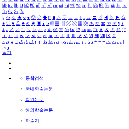
㎒
㎓
㎔
Ω
㏀
㏁
㎊
㎋
㎌
㏖
㏅
㎭
㎮
㎯
㏛
㎩
㎪
㎫
㎬
㏝
㏐
㏓
㏃
㏉
㏜
㏆
§
※
☆
★
○
●
◎
◇
◆
□
■
△
▽
→
←
↑
↓
↔
〓
◁
◀
▷
▶
♤
♠
♡
♥
♧
♣
⊙
◈
▣
◐
◑
▒
▤
▥
▨
▧
▦
▩
♨
☏
☎
☜
☞
¶
†
‡
↕
↗
↙
↖
↘
♭
♩
♪
♬
㉿
㈜
№
㏇
™
㏂
㏘
℡
＃
＆
＊
＠
ª
º
ⅰ
ⅱ
ⅲ
ⅳ
ⅴ
ⅵ
ⅶ
ⅷ
ⅸ
ⅹ
Ⅰ
Ⅱ
Ⅲ
Ⅳ
Ⅴ
Ⅵ
Ⅶ
Ⅷ
Ⅸ
Ⅹ
ا
ب
ت
ث
ج
ح
خ
د
ذ
ر
ز
س
ش
ص
ض
ط
ظ
ع
غ
ف
ق
ک
ل
م
ن
ه
و
ی
닫기
통합검색
국내학술논문
학위논문
해외학술논문
학술지