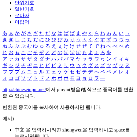
단위기호
일반기호
로마자
아랍어
あ
ぁ
か
が
さ
ざ
た
だ
な
は
ば
ぱ
ま
や
ゃ
ら
わ
ゎ
ん
い
ぃ
き
ぎ
し
じ
ち
ぢ
に
ひ
び
ぴ
み
り
う
ぅ
く
ぐ
す
ず
つ
づ
っ
ぬ
ふ
ぶ
ぷ
む
ゆ
ゅ
る
え
ぇ
け
げ
せ
ぜ
て
で
ね
へ
べ
ぺ
め
れ
お
ぉ
こ
ご
そ
ぞ
と
ど
の
ほ
ぼ
ぽ
も
よ
ょ
ろ
を
ア
ァ
カ
サ
ザ
タ
ダ
ナ
ハ
バ
パ
マ
ヤ
ャ
ラ
ワ
ヮ
ン
イ
ィ
キ
ギ
シ
ジ
チ
ヂ
ニ
ヒ
ビ
ピ
ミ
リ
ウ
ゥ
ク
グ
ス
ズ
ツ
ヅ
ッ
ヌ
フ
ブ
プ
ム
ユ
ュ
ル
エ
ェ
ケ
ゲ
セ
ゼ
テ
デ
ヘ
ベ
ペ
メ
レ
オ
ォ
コ
ゴ
ソ
ゾ
ト
ド
ノ
ホ
ボ
ポ
モ
ヨ
ョ
ロ
ヲ
―
http://chineseinput.net/
에서 pinyin(병음)방식으로 중국어를 변환
할 수 있습니다.
변환된 중국어를 복사하여 사용하시면 됩니다.
예시)
中文 을 입력하시려면
zhongwen
을 입력하시고 space를
누르시면됩니다.