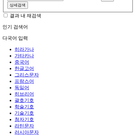
상세검색
결과 내 재검색
인기 검색어
다국어 입력
히라가나
가타카나
중국어
한글고어
그리스문자
프랑스어
독일어
히브리어
괄호기호
학술기호
기술기호
첨자기호
라틴문자
러시아문자