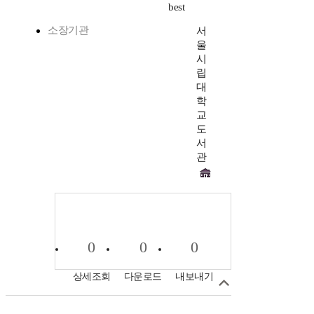
best
소장기관
서
울
시
립
대
학
교
도
서
관
0
0
0
상세조회
다운로드
내보내기