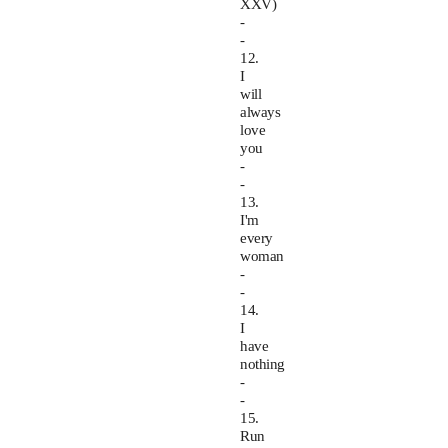
XXV)
-
-
12.
I
will
always
love
you
-
-
13.
I'm
every
woman
-
-
14.
I
have
nothing
-
-
15.
Run