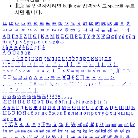
北京 을 입력하시려면
beijing
을 입력하시고 space를 누르
시면 됩니다.
ㅥ
ㅦ
ㅧ
ㅨ
ㅩ
ㅪ
ㅫ
ㅬ
ㅭ
ㅮ
ㅯ
ㅰ
ㅱ
ㅲ
ㅳ
ㅴ
ㅵ
ㅶ
ㅷ
ㅸ
ㅹ
ㅺ
ㅻ
ㅼ
ㅽ
ㅾ
ㅿ
ㆀ
ㆁ
ㆂ
ㆃ
ㆄ
ㆅ
ㆆ
ㆇ
ㆈ
ㆉ
ㆊ
ㆋ
ㆌ
ㆍ
ㆎ
Α
Β
Γ
Δ
Ε
Ζ
Η
Θ
Ι
Κ
Λ
Μ
Ν
Ξ
Ο
Π
Ρ
Σ
Τ
Υ
Φ
Χ
Ψ
Ω
α
β
γ
δ
ε
ζ
η
θ
ι
κ
λ
μ
ν
ξ
ο
π
ρ
σ
τ
υ
φ
χ
ψ
ω
á
à
Á
À
é
è
É
È
ç
Ç
ê
Ä
Ö
Ü
ä
ö
ü
ß
ְ
ֳ
ֲ
ֱ
ָ
ַ
ֵ
ֶ
ִ
ֹ
ּ
ֻ
ׂ
ׁ
ּ
ב
ה
נ
מ
צ
ת
ץ
ש
ד
ג
כ
ע
י
ח
ל
ך
ף
ק
ר
א
ט
ו
ן
ם
פ
‘
’
“
”
〔
〕
〈
〉
「
」
『
』
【
】
＂
（
）
［
］
｛
｝
±
×
÷
≠
≤
≥
∞
∴
♂
♀
∠
⊥
⌒
∂
∇
≡
≒
≪
≫
√
∽
∝
∵
∫
∬
∈
∋
⊆
⊇
⊂
⊃
∪
∩
∧
∨
￢
⇒
⇔
∀
∃
∮
∑
∏
＋
－
＜
＝
＞
、
。
·
‥
…
¨
〃
―
∥
＼
∼
´
～
ˇ
˘
˝
˚
˙
¸
˛
¡
¿
ː
！
＇
，
．
／
：
；
？
＾
＿
｀
｜
½
⅓
⅔
¼
¾
⅛
⅜
⅝
⅞
¹
²
³
⁴
ⁿ
₁
₂
₃
₄
Æ
Ð
Ħ
Ĳ
Ł
Ø
Œ
Þ
Ŧ
Ŋ
æ
đ
ð
ħ
ı
ĳ
ĸ
ŀ
ł
ø
œ
ß
þ
ŧ
ŋ
ŉ
А
Б
В
Г
Д
Е
Ё
Ж
З
И
Й
К
Л
М
Н
О
П
Р
С
Т
У
Ф
Х
Ц
Ч
Ш
Щ
Ъ
Ы
Ь
Э
Ю
Я
а
б
в
г
д
е
ё
ж
з
и
й
к
л
м
н
о
п
р
с
т
у
ф
х
ц
ч
ш
щ
ъ
ы
ь
э
ю
я
′
″
℃
Å
￠
￡
￥
¤
℉
‰
＄
％
Ｆ
￦
㎕
㎖
㎗
ℓ
㎘
㏄
㎣
㎤
㎥
㎦
㎙
㎚
㎛
㎜
㎝
㎞
㎟
㎠
㎡
㎢
㏊
㎍
㎎
㎏
㏏
㎈
㎉
㏈
㎧
㎨
㎰
㎱
㎲
㎳
㎴
㎵
㎶
㎷
㎸
㎹
㎀
㎁
㎂
㎃
㎄
㎺
㎻
㎽
㎾
㎿
㎐
㎑