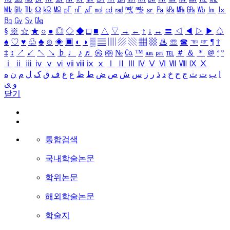
㎒
㎓
㎔
Ω
㏀
㏁
㎊
㎋
㎌
㏖
㏅
㎭
㎮
㎯
㏛
㎩
㎪
㎫
㎬
㏝
㏐
㏓
㏃
㏉
㏜
㏆
§
※
☆
★
○
●
◎
◇
◆
□
■
△
▽
→
←
↑
↓
↔
〓
◁
◀
▷
▶
♤
♠
♡
♥
♧
♣
⊙
◈
▣
◐
◑
▒
▤
▥
▨
▧
▦
▩
♨
☏
☎
☜
☞
¶
†
‡
↕
↗
↙
↖
↘
♭
♩
♪
♬
㉿
㈜
№
㏇
™
㏂
㏘
℡
＃
＆
＊
＠
ª
º
ⅰ
ⅱ
ⅲ
ⅳ
ⅴ
ⅵ
ⅶ
ⅷ
ⅸ
ⅹ
Ⅰ
Ⅱ
Ⅲ
Ⅳ
Ⅴ
Ⅵ
Ⅶ
Ⅷ
Ⅸ
Ⅹ
ا
ب
ت
ث
ج
ح
خ
د
ذ
ر
ز
س
ش
ص
ض
ط
ظ
ع
غ
ف
ق
ک
ل
م
ن
ه
و
ی
닫기
통합검색
국내학술논문
학위논문
해외학술논문
학술지