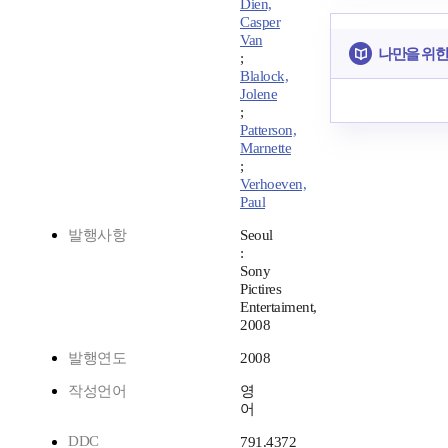
Dien,
Casper
Van
나만을 위한
;
Blalock,
Jolene
;
Patterson,
Marnette
;
Verhoeven,
Paul
발행사항
Seoul
:
Sony
Pictires
Entertaiment,
2008
발행연도
2008
작성언어
영
어
DDC
791.4372