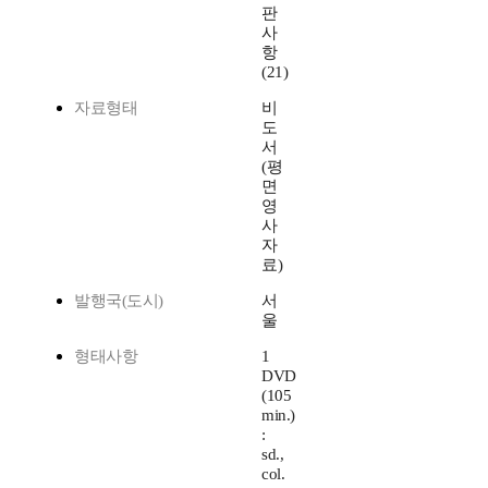
판
사
항
(21)
자료형태
비
도
서
(평
면
영
사
자
료)
발행국(도시)
서
울
형태사항
1
DVD
(105
min.)
:
sd.,
col.