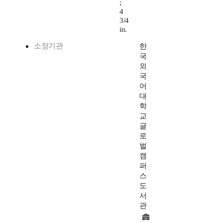
;
4
3/4
in.
소장기관
한
국
외
국
어
대
학
교
글
로
벌
캠
퍼
스
도
서
관