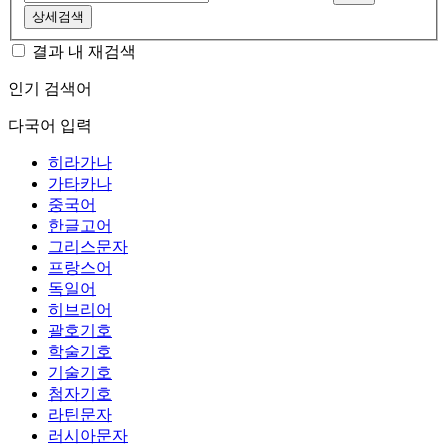
상세검색
결과 내 재검색
인기 검색어
다국어 입력
히라가나
가타카나
중국어
한글고어
그리스문자
프랑스어
독일어
히브리어
괄호기호
학술기호
기술기호
첨자기호
라틴문자
러시아문자