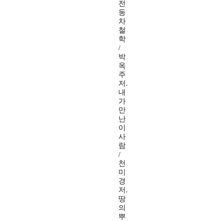
전
동
차
철
학
/
박
옥
주
저.
내
가
만
난
이
사
람
/
천
미
경
저.
땅
의
뿌