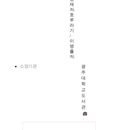
재
저.
호
루
라
기
/
이
병
률
저.
소장기관
광
주
대
학
교
도
서
관