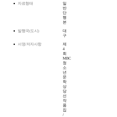
자료형태
일
반
단
행
본
발행국(도시)
대
구
서명/저자사항
제
4
회
MBC
청
소
년
문
학
상
당
선
작
품
집
/