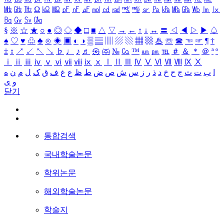
㎒
㎓
㎔
Ω
㏀
㏁
㎊
㎋
㎌
㏖
㏅
㎭
㎮
㎯
㏛
㎩
㎪
㎫
㎬
㏝
㏐
㏓
㏃
㏉
㏜
㏆
§
※
☆
★
○
●
◎
◇
◆
□
■
△
▽
→
←
↑
↓
↔
〓
◁
◀
▷
▶
♤
♠
♡
♥
♧
♣
⊙
◈
▣
◐
◑
▒
▤
▥
▨
▧
▦
▩
♨
☏
☎
☜
☞
¶
†
‡
↕
↗
↙
↖
↘
♭
♩
♪
♬
㉿
㈜
№
㏇
™
㏂
㏘
℡
＃
＆
＊
＠
ª
º
ⅰ
ⅱ
ⅲ
ⅳ
ⅴ
ⅵ
ⅶ
ⅷ
ⅸ
ⅹ
Ⅰ
Ⅱ
Ⅲ
Ⅳ
Ⅴ
Ⅵ
Ⅶ
Ⅷ
Ⅸ
Ⅹ
ا
ب
ت
ث
ج
ح
خ
د
ذ
ر
ز
س
ش
ص
ض
ط
ظ
ع
غ
ف
ق
ک
ل
م
ن
ه
و
ی
닫기
통합검색
국내학술논문
학위논문
해외학술논문
학술지