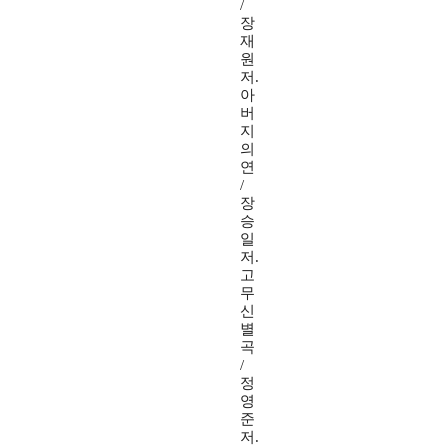
/
장
재
원
저.
아
버
지
의
연
/
장
승
일
저.
고
무
신
별
곡
/
정
영
준
저.