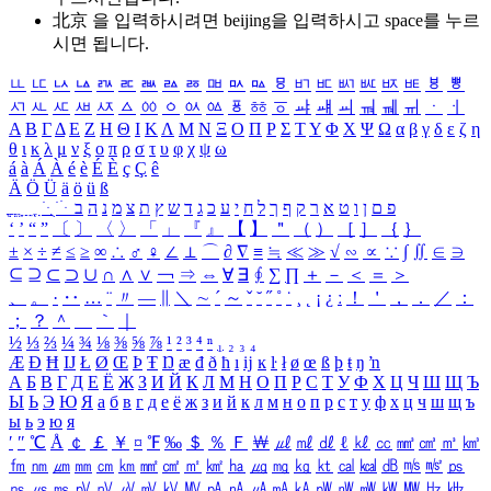
北京 을 입력하시려면
beijing
을 입력하시고 space를 누르
시면 됩니다.
ㅥ
ㅦ
ㅧ
ㅨ
ㅩ
ㅪ
ㅫ
ㅬ
ㅭ
ㅮ
ㅯ
ㅰ
ㅱ
ㅲ
ㅳ
ㅴ
ㅵ
ㅶ
ㅷ
ㅸ
ㅹ
ㅺ
ㅻ
ㅼ
ㅽ
ㅾ
ㅿ
ㆀ
ㆁ
ㆂ
ㆃ
ㆄ
ㆅ
ㆆ
ㆇ
ㆈ
ㆉ
ㆊ
ㆋ
ㆌ
ㆍ
ㆎ
Α
Β
Γ
Δ
Ε
Ζ
Η
Θ
Ι
Κ
Λ
Μ
Ν
Ξ
Ο
Π
Ρ
Σ
Τ
Υ
Φ
Χ
Ψ
Ω
α
β
γ
δ
ε
ζ
η
θ
ι
κ
λ
μ
ν
ξ
ο
π
ρ
σ
τ
υ
φ
χ
ψ
ω
á
à
Á
À
é
è
É
È
ç
Ç
ê
Ä
Ö
Ü
ä
ö
ü
ß
ְ
ֳ
ֲ
ֱ
ָ
ַ
ֵ
ֶ
ִ
ֹ
ּ
ֻ
ׂ
ׁ
ּ
ב
ה
נ
מ
צ
ת
ץ
ש
ד
ג
כ
ע
י
ח
ל
ך
ף
ק
ר
א
ט
ו
ן
ם
פ
‘
’
“
”
〔
〕
〈
〉
「
」
『
』
【
】
＂
（
）
［
］
｛
｝
±
×
÷
≠
≤
≥
∞
∴
♂
♀
∠
⊥
⌒
∂
∇
≡
≒
≪
≫
√
∽
∝
∵
∫
∬
∈
∋
⊆
⊇
⊂
⊃
∪
∩
∧
∨
￢
⇒
⇔
∀
∃
∮
∑
∏
＋
－
＜
＝
＞
、
。
·
‥
…
¨
〃
―
∥
＼
∼
´
～
ˇ
˘
˝
˚
˙
¸
˛
¡
¿
ː
！
＇
，
．
／
：
；
？
＾
＿
｀
｜
½
⅓
⅔
¼
¾
⅛
⅜
⅝
⅞
¹
²
³
⁴
ⁿ
₁
₂
₃
₄
Æ
Ð
Ħ
Ĳ
Ł
Ø
Œ
Þ
Ŧ
Ŋ
æ
đ
ð
ħ
ı
ĳ
ĸ
ŀ
ł
ø
œ
ß
þ
ŧ
ŋ
ŉ
А
Б
В
Г
Д
Е
Ё
Ж
З
И
Й
К
Л
М
Н
О
П
Р
С
Т
У
Ф
Х
Ц
Ч
Ш
Щ
Ъ
Ы
Ь
Э
Ю
Я
а
б
в
г
д
е
ё
ж
з
и
й
к
л
м
н
о
п
р
с
т
у
ф
х
ц
ч
ш
щ
ъ
ы
ь
э
ю
я
′
″
℃
Å
￠
￡
￥
¤
℉
‰
＄
％
Ｆ
￦
㎕
㎖
㎗
ℓ
㎘
㏄
㎣
㎤
㎥
㎦
㎙
㎚
㎛
㎜
㎝
㎞
㎟
㎠
㎡
㎢
㏊
㎍
㎎
㎏
㏏
㎈
㎉
㏈
㎧
㎨
㎰
㎱
㎲
㎳
㎴
㎵
㎶
㎷
㎸
㎹
㎀
㎁
㎂
㎃
㎄
㎺
㎻
㎽
㎾
㎿
㎐
㎑