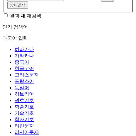
상세검색
결과 내 재검색
인기 검색어
다국어 입력
히라가나
가타카나
중국어
한글고어
그리스문자
프랑스어
독일어
히브리어
괄호기호
학술기호
기술기호
첨자기호
라틴문자
러시아문자