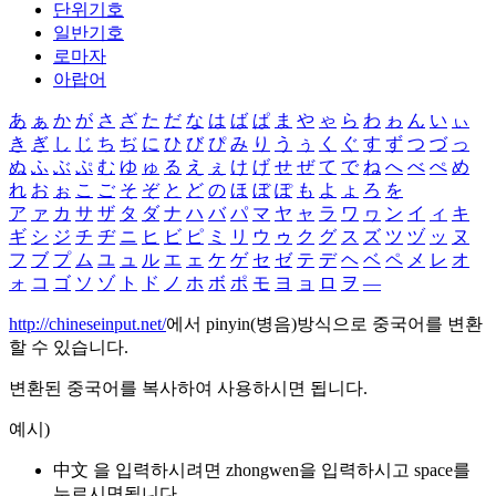
단위기호
일반기호
로마자
아랍어
あ
ぁ
か
が
さ
ざ
た
だ
な
は
ば
ぱ
ま
や
ゃ
ら
わ
ゎ
ん
い
ぃ
き
ぎ
し
じ
ち
ぢ
に
ひ
び
ぴ
み
り
う
ぅ
く
ぐ
す
ず
つ
づ
っ
ぬ
ふ
ぶ
ぷ
む
ゆ
ゅ
る
え
ぇ
け
げ
せ
ぜ
て
で
ね
へ
べ
ぺ
め
れ
お
ぉ
こ
ご
そ
ぞ
と
ど
の
ほ
ぼ
ぽ
も
よ
ょ
ろ
を
ア
ァ
カ
サ
ザ
タ
ダ
ナ
ハ
バ
パ
マ
ヤ
ャ
ラ
ワ
ヮ
ン
イ
ィ
キ
ギ
シ
ジ
チ
ヂ
ニ
ヒ
ビ
ピ
ミ
リ
ウ
ゥ
ク
グ
ス
ズ
ツ
ヅ
ッ
ヌ
フ
ブ
プ
ム
ユ
ュ
ル
エ
ェ
ケ
ゲ
セ
ゼ
テ
デ
ヘ
ベ
ペ
メ
レ
オ
ォ
コ
ゴ
ソ
ゾ
ト
ド
ノ
ホ
ボ
ポ
モ
ヨ
ョ
ロ
ヲ
―
http://chineseinput.net/
에서 pinyin(병음)방식으로 중국어를 변환
할 수 있습니다.
변환된 중국어를 복사하여 사용하시면 됩니다.
예시)
中文 을 입력하시려면
zhongwen
을 입력하시고 space를
누르시면됩니다.