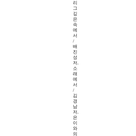
리
그
깊
은
속
에
서
/
배
진
성
저.
소
래
에
서
/
김
경
남
저.
은
이
와
의