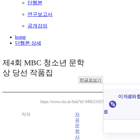
단행본
연구보고서
공개강의
home
단행본 상세
제4회 MBC 청소년 문학
상 당선 작품집
한글로보기
이 자료와 함
https://www.riss.kr/link?id=M6621033
료
저자
자
유
문
학
사