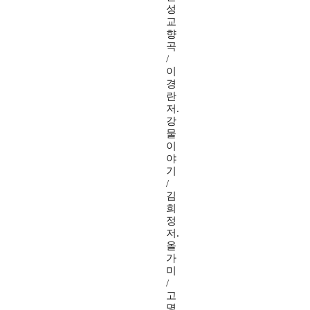
성
교
향
곡
/
이
경
란
저.
강
물
이
야
기
/
김
희
정
저.
올
가
미
/
고
명