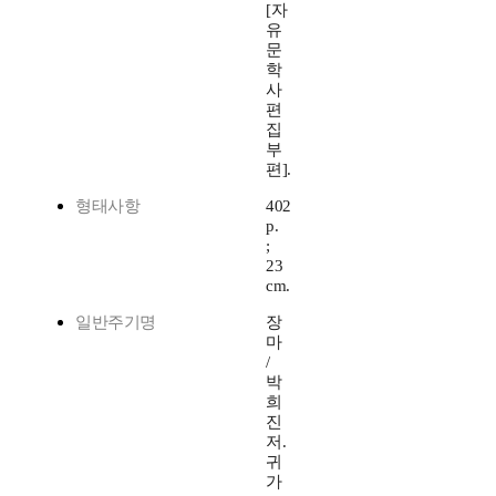
[자
유
문
학
사
편
집
부
편].
형태사항
402
p.
;
23
cm.
일반주기명
장
마
/
박
희
진
저.
귀
가