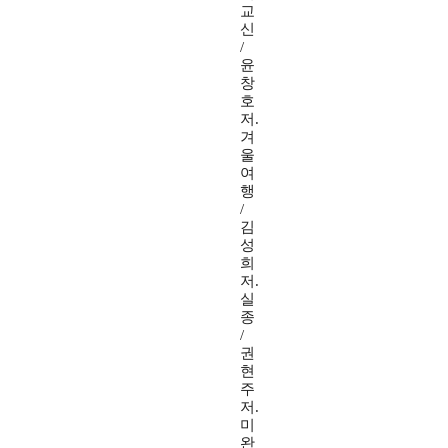
교
신
/
윤
창
호
저.
겨
울
여
행
/
김
성
희
저.
실
종
/
권
현
주
저.
미
완