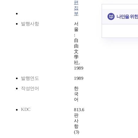
편
집
부
나만을 위한
발행사항
서
울
:
自
由
文
學
社,
1989
발행연도
1989
작성언어
한
국
어
KDC
813.6
판
사
항
(3)