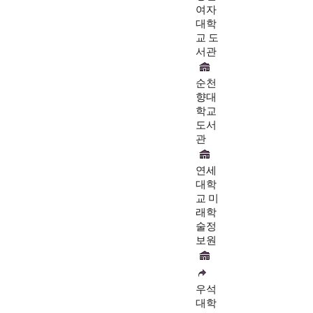
여자
대학
교 도
서관
순천
향대
학교
도서
관
연세
대학
교 미
래학
술정
보원
우석
대학