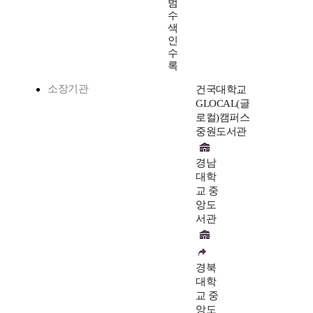
범
수
색
인
수
록
소장기관
건국대학교
GLOCAL(글
로컬)캠퍼스
중원도서관
경남
대학
교 중
앙도
서관
경북
대학
교 중
앙도