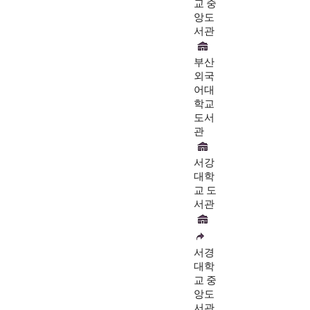
교 중
앙도
서관
부산
외국
어대
학교
도서
관
서강
대학
교 도
서관
서경
대학
교 중
앙도
서관