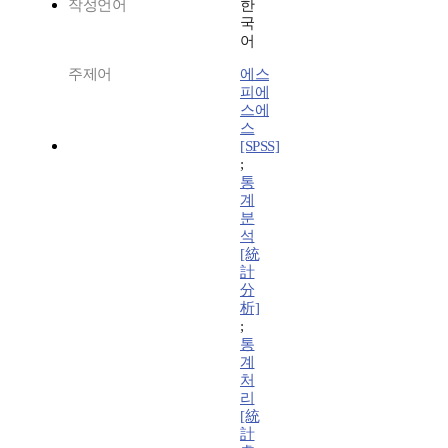
작성언어
한
국
어
주제어
에스
피에
스에
스
[SPSS]
;
통
계
분
석
[統
計
分
析]
;
통
계
처
리
[統
計