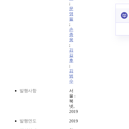
;
문
영
필
;
손
종
웅
;
김
길
후
;
김
범
수
발행사항
서
울 :
북
넷,
2019
발행연도
2019