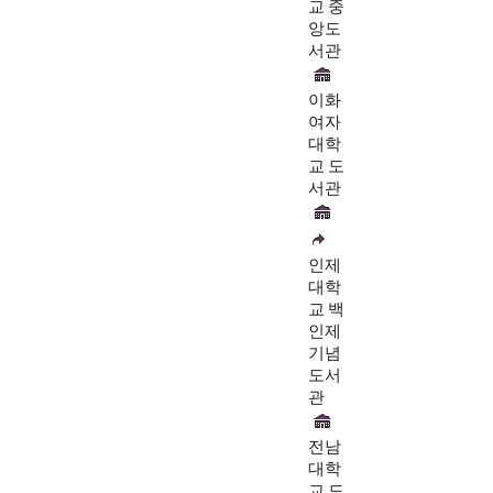
교 중
앙도
서관
이화
여자
대학
교 도
서관
인제
대학
교 백
인제
기념
도서
관
전남
대학
교 도