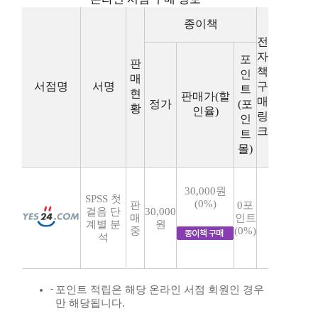
종이책
전
자
포
판
책
인
매
서점명
서명
구
트
현
판매가(할
매
정가
(포
황
인율)
링
인
크
트
몰)
30,000원
SPSS 첫
(0%)
판
0포
걸음 단
30,000
매
인트
계별 분
원
중
(0%)
석
포인트 적립은 해당 온라인 서점 회원인 경우
만 해당됩니다.