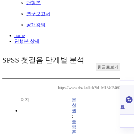
단행본
연구보고서
공개강의
home
단행본 상세
SPSS 첫걸음 단계별 분석
한글로보기
https://www.riss.kr/link?id=M15402460
저자
문
창
료
권
;
송
학
준