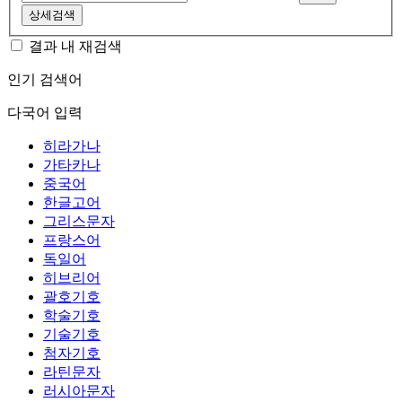
상세검색
결과 내 재검색
인기 검색어
다국어 입력
히라가나
가타카나
중국어
한글고어
그리스문자
프랑스어
독일어
히브리어
괄호기호
학술기호
기술기호
첨자기호
라틴문자
러시아문자