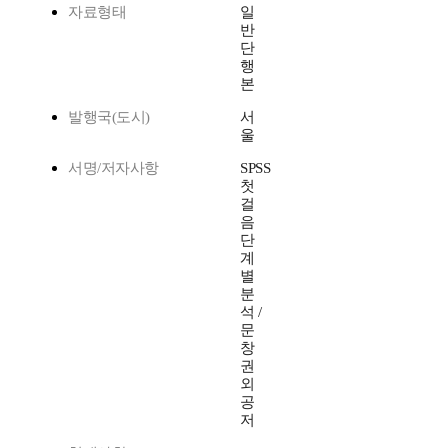
자료형태
일
반
단
행
본
발행국(도시)
서
울
서명/저자사항
SPSS
첫
걸
음
단
계
별
분
석 /
문
창
권
외
공
저