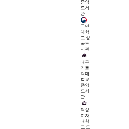
중앙
도서
관
국민
대학
교 성
곡도
서관
대구
가톨
릭대
학교
중앙
도서
관
덕성
여자
대학
교 도