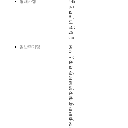
형태사항
445
p. :
삽
화,
도
표 ;
26
cm
일반주기명
공
저
자:
송
학
준,
문
영
필,
손
종
웅,
김
길
후,
김