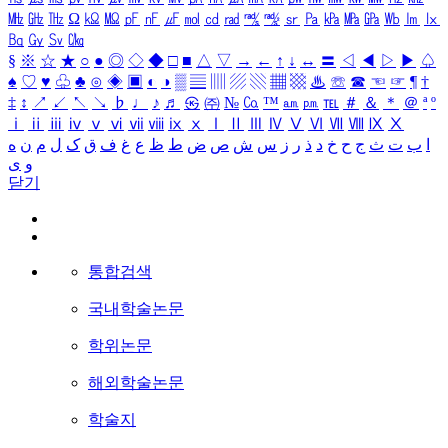
㎒
㎓
㎔
Ω
㏀
㏁
㎊
㎋
㎌
㏖
㏅
㎭
㎮
㎯
㏛
㎩
㎪
㎫
㎬
㏝
㏐
㏓
㏃
㏉
㏜
㏆
§
※
☆
★
○
●
◎
◇
◆
□
■
△
▽
→
←
↑
↓
↔
〓
◁
◀
▷
▶
♤
♠
♡
♥
♧
♣
⊙
◈
▣
◐
◑
▒
▤
▥
▨
▧
▦
▩
♨
☏
☎
☜
☞
¶
†
‡
↕
↗
↙
↖
↘
♭
♩
♪
♬
㉿
㈜
№
㏇
™
㏂
㏘
℡
＃
＆
＊
＠
ª
º
ⅰ
ⅱ
ⅲ
ⅳ
ⅴ
ⅵ
ⅶ
ⅷ
ⅸ
ⅹ
Ⅰ
Ⅱ
Ⅲ
Ⅳ
Ⅴ
Ⅵ
Ⅶ
Ⅷ
Ⅸ
Ⅹ
ا
ب
ت
ث
ج
ح
خ
د
ذ
ر
ز
س
ش
ص
ض
ط
ظ
ع
غ
ف
ق
ک
ل
م
ن
ه
و
ی
닫기
통합검색
국내학술논문
학위논문
해외학술논문
학술지