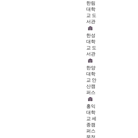
한림
대학
교 도
서관
한성
대학
교 도
서관
한양
대학
교 안
산캠
퍼스
홍익
대학
교 세
종캠
퍼스
문정