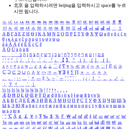
北京 을 입력하시려면
beijing
을 입력하시고 space를 누르
시면 됩니다.
ㅥ
ㅦ
ㅧ
ㅨ
ㅩ
ㅪ
ㅫ
ㅬ
ㅭ
ㅮ
ㅯ
ㅰ
ㅱ
ㅲ
ㅳ
ㅴ
ㅵ
ㅶ
ㅷ
ㅸ
ㅹ
ㅺ
ㅻ
ㅼ
ㅽ
ㅾ
ㅿ
ㆀ
ㆁ
ㆂ
ㆃ
ㆄ
ㆅ
ㆆ
ㆇ
ㆈ
ㆉ
ㆊ
ㆋ
ㆌ
ㆍ
ㆎ
Α
Β
Γ
Δ
Ε
Ζ
Η
Θ
Ι
Κ
Λ
Μ
Ν
Ξ
Ο
Π
Ρ
Σ
Τ
Υ
Φ
Χ
Ψ
Ω
α
β
γ
δ
ε
ζ
η
θ
ι
κ
λ
μ
ν
ξ
ο
π
ρ
σ
τ
υ
φ
χ
ψ
ω
á
à
Á
À
é
è
É
È
ç
Ç
ê
Ä
Ö
Ü
ä
ö
ü
ß
ְ
ֳ
ֲ
ֱ
ָ
ַ
ֵ
ֶ
ִ
ֹ
ּ
ֻ
ׂ
ׁ
ּ
ב
ה
נ
מ
צ
ת
ץ
ש
ד
ג
כ
ע
י
ח
ל
ך
ף
ק
ר
א
ט
ו
ן
ם
פ
‘
’
“
”
〔
〕
〈
〉
「
」
『
』
【
】
＂
（
）
［
］
｛
｝
±
×
÷
≠
≤
≥
∞
∴
♂
♀
∠
⊥
⌒
∂
∇
≡
≒
≪
≫
√
∽
∝
∵
∫
∬
∈
∋
⊆
⊇
⊂
⊃
∪
∩
∧
∨
￢
⇒
⇔
∀
∃
∮
∑
∏
＋
－
＜
＝
＞
、
。
·
‥
…
¨
〃
―
∥
＼
∼
´
～
ˇ
˘
˝
˚
˙
¸
˛
¡
¿
ː
！
＇
，
．
／
：
；
？
＾
＿
｀
｜
½
⅓
⅔
¼
¾
⅛
⅜
⅝
⅞
¹
²
³
⁴
ⁿ
₁
₂
₃
₄
Æ
Ð
Ħ
Ĳ
Ł
Ø
Œ
Þ
Ŧ
Ŋ
æ
đ
ð
ħ
ı
ĳ
ĸ
ŀ
ł
ø
œ
ß
þ
ŧ
ŋ
ŉ
А
Б
В
Г
Д
Е
Ё
Ж
З
И
Й
К
Л
М
Н
О
П
Р
С
Т
У
Ф
Х
Ц
Ч
Ш
Щ
Ъ
Ы
Ь
Э
Ю
Я
а
б
в
г
д
е
ё
ж
з
и
й
к
л
м
н
о
п
р
с
т
у
ф
х
ц
ч
ш
щ
ъ
ы
ь
э
ю
я
′
″
℃
Å
￠
￡
￥
¤
℉
‰
＄
％
Ｆ
￦
㎕
㎖
㎗
ℓ
㎘
㏄
㎣
㎤
㎥
㎦
㎙
㎚
㎛
㎜
㎝
㎞
㎟
㎠
㎡
㎢
㏊
㎍
㎎
㎏
㏏
㎈
㎉
㏈
㎧
㎨
㎰
㎱
㎲
㎳
㎴
㎵
㎶
㎷
㎸
㎹
㎀
㎁
㎂
㎃
㎄
㎺
㎻
㎽
㎾
㎿
㎐
㎑