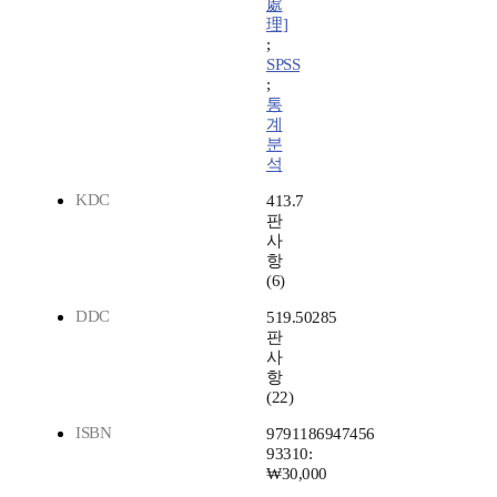
處
理]
;
SPSS
;
통
계
분
석
KDC
413.7
판
사
항
(6)
DDC
519.50285
판
사
항
(22)
ISBN
9791186947456
93310:
₩30,000