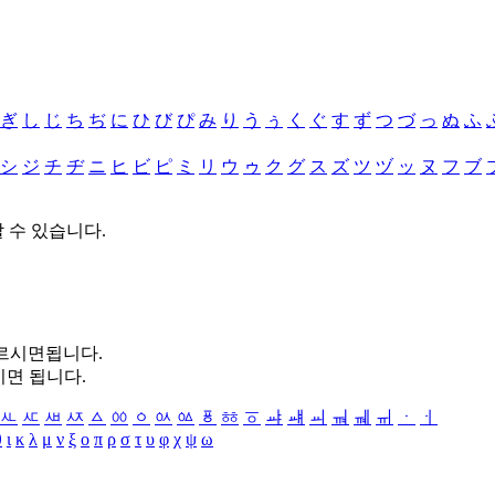
ぎ
し
じ
ち
ぢ
に
ひ
び
ぴ
み
り
う
ぅ
く
ぐ
す
ず
つ
づ
っ
ぬ
ふ
シ
ジ
チ
ヂ
ニ
ヒ
ビ
ピ
ミ
リ
ウ
ゥ
ク
グ
ス
ズ
ツ
ヅ
ッ
ヌ
フ
ブ
할 수 있습니다.
누르시면됩니다.
시면 됩니다.
ㅻ
ㅼ
ㅽ
ㅾ
ㅿ
ㆀ
ㆁ
ㆂ
ㆃ
ㆄ
ㆅ
ㆆ
ㆇ
ㆈ
ㆉ
ㆊ
ㆋ
ㆌ
ㆍ
ㆎ
θ
ι
κ
λ
μ
ν
ξ
ο
π
ρ
σ
τ
υ
φ
χ
ψ
ω