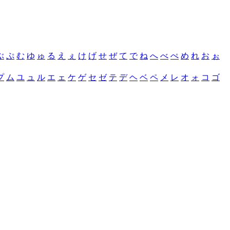
ぶ
ぷ
む
ゆ
ゅ
る
え
ぇ
け
げ
せ
ぜ
て
で
ね
へ
べ
ぺ
め
れ
お
ぉ
プ
ム
ユ
ュ
ル
エ
ェ
ケ
ゲ
セ
ゼ
テ
デ
ヘ
ベ
ペ
メ
レ
オ
ォ
コ
ゴ