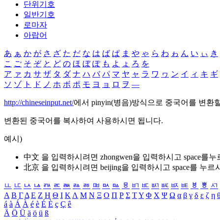
단위기호
일반기호
로마자
아랍어
あ
ぁ
か
が
さ
ざ
た
だ
な
は
ば
ぱ
ま
や
ゃ
ら
わ
ゎ
ん
い
ぃ
き
こ
ご
そ
ぞ
と
ど
の
ほ
ぼ
ぽ
も
よ
ょ
ろ
を
ア
ァ
カ
サ
ザ
タ
ダ
ナ
ハ
バ
パ
マ
ヤ
ャ
ラ
ワ
ヮ
ン
イ
ィ
キ
ギ
ソ
ゾ
ト
ド
ノ
ホ
ボ
ポ
モ
ヨ
ョ
ロ
ヲ
―
http://chineseinput.net/
에서 pinyin(병음)방식으로 중국어를 변환
변환된 중국어를 복사하여 사용하시면 됩니다.
예시)
中文 을 입력하시려면
zhongwen
을 입력하시고 space를
北京 을 입력하시려면
beijing
을 입력하시고 space를 누르
ㅥ
ㅦ
ㅧ
ㅨ
ㅩ
ㅪ
ㅫ
ㅬ
ㅭ
ㅮ
ㅯ
ㅰ
ㅱ
ㅲ
ㅳ
ㅴ
ㅵ
ㅶ
ㅷ
ㅸ
ㅹ
ㅺ
Α
Β
Γ
Δ
Ε
Ζ
Η
Θ
Ι
Κ
Λ
Μ
Ν
Ξ
Ο
Π
Ρ
Σ
Τ
Υ
Φ
Χ
Ψ
Ω
α
β
γ
δ
ε
ζ
η
á
à
Á
À
é
è
É
È
ç
Ç
ê
Ä
Ö
Ü
ä
ö
ü
ß