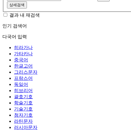
상세검색
결과 내 재검색
인기 검색어
다국어 입력
히라가나
가타카나
중국어
한글고어
그리스문자
프랑스어
독일어
히브리어
괄호기호
학술기호
기술기호
첨자기호
라틴문자
러시아문자