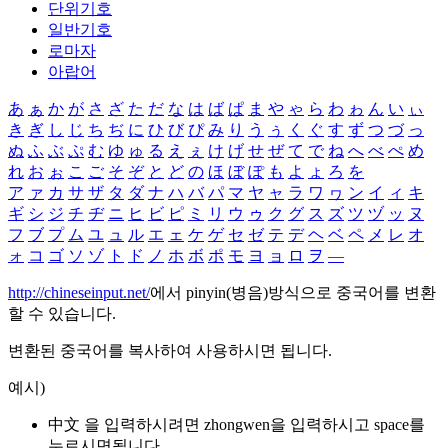
단위기호
일반기호
로마자
아랍어
あ
ぁ
か
が
さ
ざ
た
だ
な
は
ば
ぱ
ま
や
ゃ
ら
わ
ゎ
ん
い
ぃ
き
ぎ
し
じ
ち
ぢ
に
ひ
び
ぴ
み
り
う
ぅ
く
ぐ
す
ず
つ
づ
っ
ぬ
ふ
ぶ
ぷ
む
ゆ
ゅ
る
え
ぇ
け
げ
せ
ぜ
て
で
ね
へ
べ
ぺ
め
れ
お
ぉ
こ
ご
そ
ぞ
と
ど
の
ほ
ぼ
ぽ
も
よ
ょ
ろ
を
ア
ァ
カ
サ
ザ
タ
ダ
ナ
ハ
バ
パ
マ
ヤ
ャ
ラ
ワ
ヮ
ン
イ
ィ
キ
ギ
シ
ジ
チ
ヂ
ニ
ヒ
ビ
ピ
ミ
リ
ウ
ゥ
ク
グ
ス
ズ
ツ
ヅ
ッ
ヌ
フ
ブ
プ
ム
ユ
ュ
ル
エ
ェ
ケ
ゲ
セ
ゼ
テ
デ
ヘ
ベ
ペ
メ
レ
オ
ォ
コ
ゴ
ソ
ゾ
ト
ド
ノ
ホ
ボ
ポ
モ
ヨ
ョ
ロ
ヲ
―
http://chineseinput.net/
에서 pinyin(병음)방식으로 중국어를 변환
할 수 있습니다.
변환된 중국어를 복사하여 사용하시면 됩니다.
예시)
中文 을 입력하시려면
zhongwen
을 입력하시고 space를
누르시면됩니다.