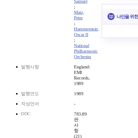
Samuel
;
Matz,
나만을 위한
Peter
;
Hammerstein,
Oscar II
;
National
Philharmonic
Orchestra
발행사항
England:
EMI
Records,
1989
발행연도
1989
작성언어
-
DDC
783.89
판
사
항
(21)