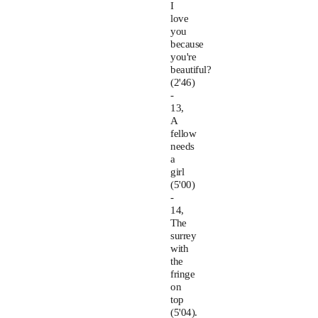
I
love
you
because
you're
beautiful?
(2'46)
-
13,
A
fellow
needs
a
girl
(5'00)
-
14,
The
surrey
with
the
fringe
on
top
(5'04).