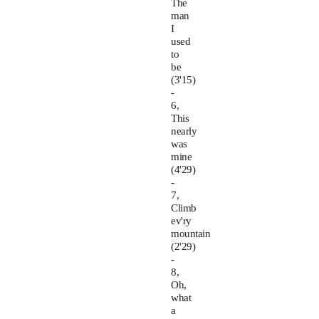
The
man
I
used
to
be
(3'15)
-
6,
This
nearly
was
mine
(4'29)
-
7,
Climb
ev'ry
mountain
(2'29)
-
8,
Oh,
what
a