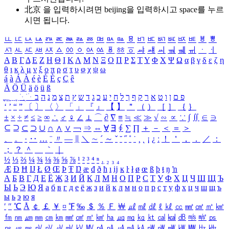
北京 을 입력하시려면
beijing
을 입력하시고 space를 누르
시면 됩니다.
ㅥ
ㅦ
ㅧ
ㅨ
ㅩ
ㅪ
ㅫ
ㅬ
ㅭ
ㅮ
ㅯ
ㅰ
ㅱ
ㅲ
ㅳ
ㅴ
ㅵ
ㅶ
ㅷ
ㅸ
ㅹ
ㅺ
ㅻ
ㅼ
ㅽ
ㅾ
ㅿ
ㆀ
ㆁ
ㆂ
ㆃ
ㆄ
ㆅ
ㆆ
ㆇ
ㆈ
ㆉ
ㆊ
ㆋ
ㆌ
ㆍ
ㆎ
Α
Β
Γ
Δ
Ε
Ζ
Η
Θ
Ι
Κ
Λ
Μ
Ν
Ξ
Ο
Π
Ρ
Σ
Τ
Υ
Φ
Χ
Ψ
Ω
α
β
γ
δ
ε
ζ
η
θ
ι
κ
λ
μ
ν
ξ
ο
π
ρ
σ
τ
υ
φ
χ
ψ
ω
á
à
Á
À
é
è
É
È
ç
Ç
ê
Ä
Ö
Ü
ä
ö
ü
ß
ְ
ֳ
ֲ
ֱ
ָ
ַ
ֵ
ֶ
ִ
ֹ
ּ
ֻ
ׂ
ׁ
ּ
ב
ה
נ
מ
צ
ת
ץ
ש
ד
ג
כ
ע
י
ח
ל
ך
ף
ק
ר
א
ט
ו
ן
ם
פ
‘
’
“
”
〔
〕
〈
〉
「
」
『
』
【
】
＂
（
）
［
］
｛
｝
±
×
÷
≠
≤
≥
∞
∴
♂
♀
∠
⊥
⌒
∂
∇
≡
≒
≪
≫
√
∽
∝
∵
∫
∬
∈
∋
⊆
⊇
⊂
⊃
∪
∩
∧
∨
￢
⇒
⇔
∀
∃
∮
∑
∏
＋
－
＜
＝
＞
、
。
·
‥
…
¨
〃
―
∥
＼
∼
´
～
ˇ
˘
˝
˚
˙
¸
˛
¡
¿
ː
！
＇
，
．
／
：
；
？
＾
＿
｀
｜
½
⅓
⅔
¼
¾
⅛
⅜
⅝
⅞
¹
²
³
⁴
ⁿ
₁
₂
₃
₄
Æ
Ð
Ħ
Ĳ
Ł
Ø
Œ
Þ
Ŧ
Ŋ
æ
đ
ð
ħ
ı
ĳ
ĸ
ŀ
ł
ø
œ
ß
þ
ŧ
ŋ
ŉ
А
Б
В
Г
Д
Е
Ё
Ж
З
И
Й
К
Л
М
Н
О
П
Р
С
Т
У
Ф
Х
Ц
Ч
Ш
Щ
Ъ
Ы
Ь
Э
Ю
Я
а
б
в
г
д
е
ё
ж
з
и
й
к
л
м
н
о
п
р
с
т
у
ф
х
ц
ч
ш
щ
ъ
ы
ь
э
ю
я
′
″
℃
Å
￠
￡
￥
¤
℉
‰
＄
％
Ｆ
￦
㎕
㎖
㎗
ℓ
㎘
㏄
㎣
㎤
㎥
㎦
㎙
㎚
㎛
㎜
㎝
㎞
㎟
㎠
㎡
㎢
㏊
㎍
㎎
㎏
㏏
㎈
㎉
㏈
㎧
㎨
㎰
㎱
㎲
㎳
㎴
㎵
㎶
㎷
㎸
㎹
㎀
㎁
㎂
㎃
㎄
㎺
㎻
㎽
㎾
㎿
㎐
㎑