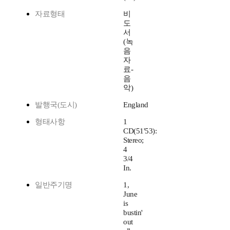
자료형태
비
도
서
(녹
음
자
료-
음
악)
발행국(도시)
England
형태사항
1
CD(51'53):
Stereo;
4
3/4
In.
일반주기명
1,
June
is
bustin'
out