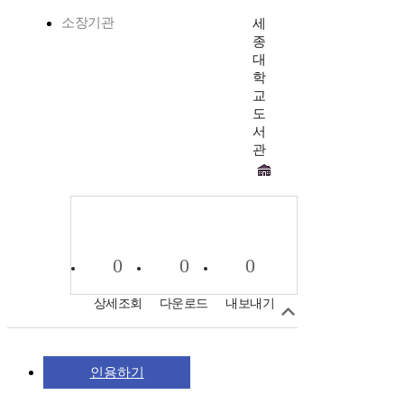
소장기관
세
종
대
학
교
도
서
관
0
0
0
상세조회
다운로드
내보내기
인용하기