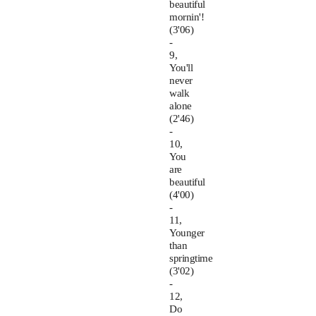
beautiful
mornin'!
(3'06)
-
9,
You'll
never
walk
alone
(2'46)
-
10,
You
are
beautiful
(4'00)
-
11,
Younger
than
springtime
(3'02)
-
12,
Do