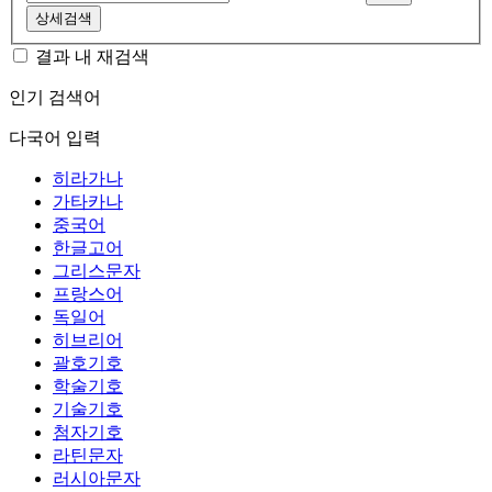
상세검색
결과 내 재검색
인기 검색어
다국어 입력
히라가나
가타카나
중국어
한글고어
그리스문자
프랑스어
독일어
히브리어
괄호기호
학술기호
기술기호
첨자기호
라틴문자
러시아문자