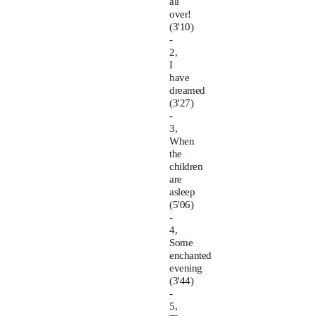
all
over!
(3'10)
-
2,
I
have
dreamed
(3'27)
-
3,
When
the
children
are
asleep
(5'06)
-
4,
Some
enchanted
evening
(3'44)
-
5,