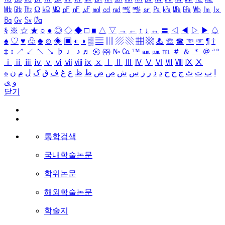
㎒
㎓
㎔
Ω
㏀
㏁
㎊
㎋
㎌
㏖
㏅
㎭
㎮
㎯
㏛
㎩
㎪
㎫
㎬
㏝
㏐
㏓
㏃
㏉
㏜
㏆
§
※
☆
★
○
●
◎
◇
◆
□
■
△
▽
→
←
↑
↓
↔
〓
◁
◀
▷
▶
♤
♠
♡
♥
♧
♣
⊙
◈
▣
◐
◑
▒
▤
▥
▨
▧
▦
▩
♨
☏
☎
☜
☞
¶
†
‡
↕
↗
↙
↖
↘
♭
♩
♪
♬
㉿
㈜
№
㏇
™
㏂
㏘
℡
＃
＆
＊
＠
ª
º
ⅰ
ⅱ
ⅲ
ⅳ
ⅴ
ⅵ
ⅶ
ⅷ
ⅸ
ⅹ
Ⅰ
Ⅱ
Ⅲ
Ⅳ
Ⅴ
Ⅵ
Ⅶ
Ⅷ
Ⅸ
Ⅹ
ا
ب
ت
ث
ج
ح
خ
د
ذ
ر
ز
س
ش
ص
ض
ط
ظ
ع
غ
ف
ق
ک
ل
م
ن
ه
و
ی
닫기
통합검색
국내학술논문
학위논문
해외학술논문
학술지