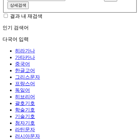
상세검색
결과 내 재검색
인기 검색어
다국어 입력
히라가나
가타카나
중국어
한글고어
그리스문자
프랑스어
독일어
히브리어
괄호기호
학술기호
기술기호
첨자기호
라틴문자
러시아문자