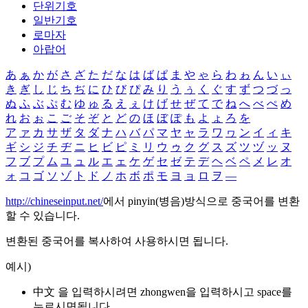
단위기호
일반기호
로마자
아랍어
あ
ぁ
か
が
さ
ざ
た
だ
な
は
ば
ぱ
ま
や
ゃ
ら
わ
ゎ
ん
い
ぃ
き
ぎ
し
じ
ち
ぢ
に
ひ
び
ぴ
み
り
う
ぅ
く
ぐ
す
ず
つ
づ
っ
ぬ
ふ
ぶ
ぷ
む
ゆ
ゅ
る
え
ぇ
け
げ
せ
ぜ
て
で
ね
へ
べ
ぺ
め
れ
お
ぉ
こ
ご
そ
ぞ
と
ど
の
ほ
ぼ
ぽ
も
よ
ょ
ろ
を
ア
ァ
カ
サ
ザ
タ
ダ
ナ
ハ
バ
パ
マ
ヤ
ャ
ラ
ワ
ヮ
ン
イ
ィ
キ
ギ
シ
ジ
チ
ヂ
ニ
ヒ
ビ
ピ
ミ
リ
ウ
ゥ
ク
グ
ス
ズ
ツ
ヅ
ッ
ヌ
フ
ブ
プ
ム
ユ
ュ
ル
エ
ェ
ケ
ゲ
セ
ゼ
テ
デ
ヘ
ベ
ペ
メ
レ
オ
ォ
コ
ゴ
ソ
ゾ
ト
ド
ノ
ホ
ボ
ポ
モ
ヨ
ョ
ロ
ヲ
―
http://chineseinput.net/
에서 pinyin(병음)방식으로 중국어를 변환
할 수 있습니다.
변환된 중국어를 복사하여 사용하시면 됩니다.
예시)
中文 을 입력하시려면
zhongwen
을 입력하시고 space를
누르시면됩니다.