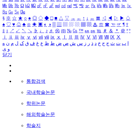
㎒
㎓
㎔
Ω
㏀
㏁
㎊
㎋
㎌
㏖
㏅
㎭
㎮
㎯
㏛
㎩
㎪
㎫
㎬
㏝
㏐
㏓
㏃
㏉
㏜
㏆
§
※
☆
★
○
●
◎
◇
◆
□
■
△
▽
→
←
↑
↓
↔
〓
◁
◀
▷
▶
♤
♠
♡
♥
♧
♣
⊙
◈
▣
◐
◑
▒
▤
▥
▨
▧
▦
▩
♨
☏
☎
☜
☞
¶
†
‡
↕
↗
↙
↖
↘
♭
♩
♪
♬
㉿
㈜
№
㏇
™
㏂
㏘
℡
＃
＆
＊
＠
ª
º
ⅰ
ⅱ
ⅲ
ⅳ
ⅴ
ⅵ
ⅶ
ⅷ
ⅸ
ⅹ
Ⅰ
Ⅱ
Ⅲ
Ⅳ
Ⅴ
Ⅵ
Ⅶ
Ⅷ
Ⅸ
Ⅹ
ا
ب
ت
ث
ج
ح
خ
د
ذ
ر
ز
س
ش
ص
ض
ط
ظ
ع
غ
ف
ق
ک
ل
م
ن
ه
و
ی
닫기
통합검색
국내학술논문
학위논문
해외학술논문
학술지