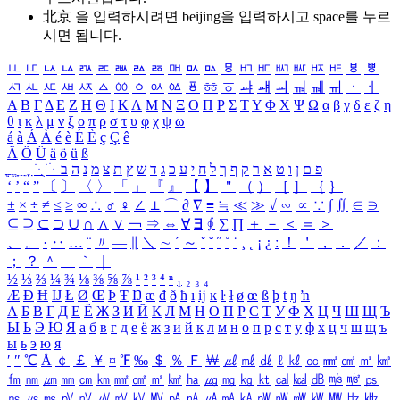
北京 을 입력하시려면
beijing
을 입력하시고 space를 누르
시면 됩니다.
ㅥ
ㅦ
ㅧ
ㅨ
ㅩ
ㅪ
ㅫ
ㅬ
ㅭ
ㅮ
ㅯ
ㅰ
ㅱ
ㅲ
ㅳ
ㅴ
ㅵ
ㅶ
ㅷ
ㅸ
ㅹ
ㅺ
ㅻ
ㅼ
ㅽ
ㅾ
ㅿ
ㆀ
ㆁ
ㆂ
ㆃ
ㆄ
ㆅ
ㆆ
ㆇ
ㆈ
ㆉ
ㆊ
ㆋ
ㆌ
ㆍ
ㆎ
Α
Β
Γ
Δ
Ε
Ζ
Η
Θ
Ι
Κ
Λ
Μ
Ν
Ξ
Ο
Π
Ρ
Σ
Τ
Υ
Φ
Χ
Ψ
Ω
α
β
γ
δ
ε
ζ
η
θ
ι
κ
λ
μ
ν
ξ
ο
π
ρ
σ
τ
υ
φ
χ
ψ
ω
á
à
Á
À
é
è
É
È
ç
Ç
ê
Ä
Ö
Ü
ä
ö
ü
ß
ְ
ֳ
ֲ
ֱ
ָ
ַ
ֵ
ֶ
ִ
ֹ
ּ
ֻ
ׂ
ׁ
ּ
ב
ה
נ
מ
צ
ת
ץ
ש
ד
ג
כ
ע
י
ח
ל
ך
ף
ק
ר
א
ט
ו
ן
ם
פ
‘
’
“
”
〔
〕
〈
〉
「
」
『
』
【
】
＂
（
）
［
］
｛
｝
±
×
÷
≠
≤
≥
∞
∴
♂
♀
∠
⊥
⌒
∂
∇
≡
≒
≪
≫
√
∽
∝
∵
∫
∬
∈
∋
⊆
⊇
⊂
⊃
∪
∩
∧
∨
￢
⇒
⇔
∀
∃
∮
∑
∏
＋
－
＜
＝
＞
、
。
·
‥
…
¨
〃
―
∥
＼
∼
´
～
ˇ
˘
˝
˚
˙
¸
˛
¡
¿
ː
！
＇
，
．
／
：
；
？
＾
＿
｀
｜
½
⅓
⅔
¼
¾
⅛
⅜
⅝
⅞
¹
²
³
⁴
ⁿ
₁
₂
₃
₄
Æ
Ð
Ħ
Ĳ
Ł
Ø
Œ
Þ
Ŧ
Ŋ
æ
đ
ð
ħ
ı
ĳ
ĸ
ŀ
ł
ø
œ
ß
þ
ŧ
ŋ
ŉ
А
Б
В
Г
Д
Е
Ё
Ж
З
И
Й
К
Л
М
Н
О
П
Р
С
Т
У
Ф
Х
Ц
Ч
Ш
Щ
Ъ
Ы
Ь
Э
Ю
Я
а
б
в
г
д
е
ё
ж
з
и
й
к
л
м
н
о
п
р
с
т
у
ф
х
ц
ч
ш
щ
ъ
ы
ь
э
ю
я
′
″
℃
Å
￠
￡
￥
¤
℉
‰
＄
％
Ｆ
￦
㎕
㎖
㎗
ℓ
㎘
㏄
㎣
㎤
㎥
㎦
㎙
㎚
㎛
㎜
㎝
㎞
㎟
㎠
㎡
㎢
㏊
㎍
㎎
㎏
㏏
㎈
㎉
㏈
㎧
㎨
㎰
㎱
㎲
㎳
㎴
㎵
㎶
㎷
㎸
㎹
㎀
㎁
㎂
㎃
㎄
㎺
㎻
㎽
㎾
㎿
㎐
㎑