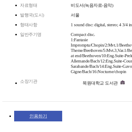
자료형태
비도서(녹음자료-음악)
발행국(도시)
서울
형태사항
1 sound disc: digital, stereo; 4 3/4 in
일반주기명
Compact disc.
1:Fantasie
Impromptu/Chopin/2:Mvt.1/Beethov
Theme/Beethoven/5:Mvt.3,Var.1/Be
at end/Beethoven/10:Eng.Suite-Prel
Allemande/Bach/12:Eng.Suite-Cour
Sarabande/Bach/14:Eng.Suite-Gavot
Gigne/Bach/16:Nocturne/chopin
소장기관
목원대학교 도서관
인용하기