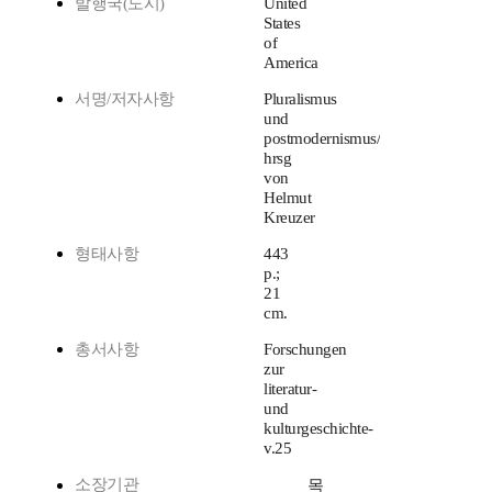
발행국(도시)
United
States
of
America
서명/저자사항
Pluralismus
und
postmodernismus/
hrsg
von
Helmut
Kreuzer
형태사항
443
p.;
21
cm.
총서사항
Forschungen
zur
literatur-
und
kulturgeschichte-
v.25
소장기관
목