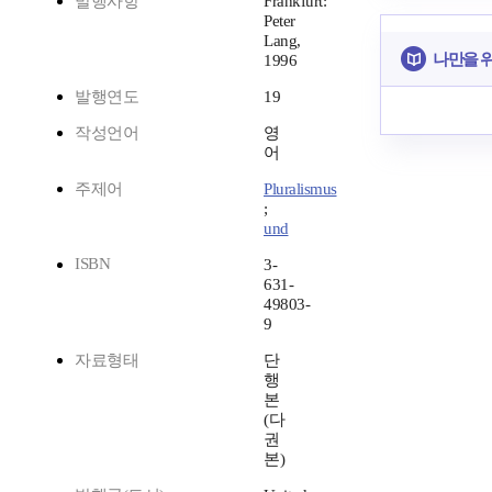
발행사항
Frankfurt:
Peter
Lang,
나만을 
1996
발행연도
19
작성언어
영
어
주제어
Pluralismus
;
und
ISBN
3-
631-
49803-
9
자료형태
단
행
본
(다
권
본)