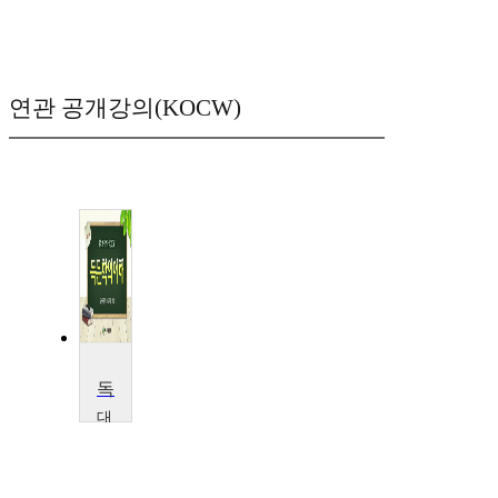
연관 공개강의(KOCW)
독문학 이해
대
구
대
학
교