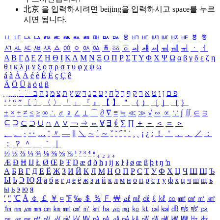
北京 을 입력하시려면
beijing
을 입력하시고 space를 누르
시면 됩니다.
ㅥ
ㅦ
ㅧ
ㅨ
ㅩ
ㅪ
ㅫ
ㅬ
ㅭ
ㅮ
ㅯ
ㅰ
ㅱ
ㅲ
ㅳ
ㅴ
ㅵ
ㅶ
ㅷ
ㅸ
ㅹ
ㅺ
ㅻ
ㅼ
ㅽ
ㅾ
ㅿ
ㆀ
ㆁ
ㆂ
ㆃ
ㆄ
ㆅ
ㆆ
ㆇ
ㆈ
ㆉ
ㆊ
ㆋ
ㆌ
ㆍ
ㆎ
Α
Β
Γ
Δ
Ε
Ζ
Η
Θ
Ι
Κ
Λ
Μ
Ν
Ξ
Ο
Π
Ρ
Σ
Τ
Υ
Φ
Χ
Ψ
Ω
α
β
γ
δ
ε
ζ
η
θ
ι
κ
λ
μ
ν
ξ
ο
π
ρ
σ
τ
υ
φ
χ
ψ
ω
á
à
Á
À
é
è
É
È
ç
Ç
ê
Ä
Ö
Ü
ä
ö
ü
ß
ְ
ֳ
ֲ
ֱ
ָ
ַ
ֵ
ֶ
ִ
ֹ
ּ
ֻ
ׂ
ׁ
ּ
ב
ה
נ
מ
צ
ת
ץ
ש
ד
ג
כ
ע
י
ח
ל
ך
ף
ק
ר
א
ט
ו
ן
ם
פ
‘
’
“
”
〔
〕
〈
〉
「
」
『
』
【
】
＂
（
）
［
］
｛
｝
±
×
÷
≠
≤
≥
∞
∴
♂
♀
∠
⊥
⌒
∂
∇
≡
≒
≪
≫
√
∽
∝
∵
∫
∬
∈
∋
⊆
⊇
⊂
⊃
∪
∩
∧
∨
￢
⇒
⇔
∀
∃
∮
∑
∏
＋
－
＜
＝
＞
、
。
·
‥
…
¨
〃
―
∥
＼
∼
´
～
ˇ
˘
˝
˚
˙
¸
˛
¡
¿
ː
！
＇
，
．
／
：
；
？
＾
＿
｀
｜
½
⅓
⅔
¼
¾
⅛
⅜
⅝
⅞
¹
²
³
⁴
ⁿ
₁
₂
₃
₄
Æ
Ð
Ħ
Ĳ
Ł
Ø
Œ
Þ
Ŧ
Ŋ
æ
đ
ð
ħ
ı
ĳ
ĸ
ŀ
ł
ø
œ
ß
þ
ŧ
ŋ
ŉ
А
Б
В
Г
Д
Е
Ё
Ж
З
И
Й
К
Л
М
Н
О
П
Р
С
Т
У
Ф
Х
Ц
Ч
Ш
Щ
Ъ
Ы
Ь
Э
Ю
Я
а
б
в
г
д
е
ё
ж
з
и
й
к
л
м
н
о
п
р
с
т
у
ф
х
ц
ч
ш
щ
ъ
ы
ь
э
ю
я
′
″
℃
Å
￠
￡
￥
¤
℉
‰
＄
％
Ｆ
￦
㎕
㎖
㎗
ℓ
㎘
㏄
㎣
㎤
㎥
㎦
㎙
㎚
㎛
㎜
㎝
㎞
㎟
㎠
㎡
㎢
㏊
㎍
㎎
㎏
㏏
㎈
㎉
㏈
㎧
㎨
㎰
㎱
㎲
㎳
㎴
㎵
㎶
㎷
㎸
㎹
㎀
㎁
㎂
㎃
㎄
㎺
㎻
㎽
㎾
㎿
㎐
㎑