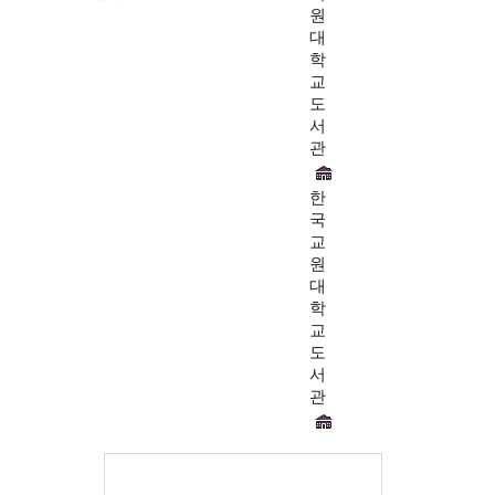
원
대
학
교
도
서
관
한
국
교
원
대
학
교
도
서
관