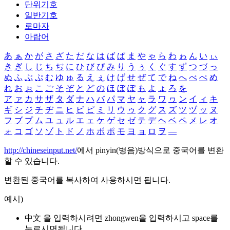
단위기호
일반기호
로마자
아랍어
あ
ぁ
か
が
さ
ざ
た
だ
な
は
ば
ぱ
ま
や
ゃ
ら
わ
ゎ
ん
い
ぃ
き
ぎ
し
じ
ち
ぢ
に
ひ
び
ぴ
み
り
う
ぅ
く
ぐ
す
ず
つ
づ
っ
ぬ
ふ
ぶ
ぷ
む
ゆ
ゅ
る
え
ぇ
け
げ
せ
ぜ
て
で
ね
へ
べ
ぺ
め
れ
お
ぉ
こ
ご
そ
ぞ
と
ど
の
ほ
ぼ
ぽ
も
よ
ょ
ろ
を
ア
ァ
カ
サ
ザ
タ
ダ
ナ
ハ
バ
パ
マ
ヤ
ャ
ラ
ワ
ヮ
ン
イ
ィ
キ
ギ
シ
ジ
チ
ヂ
ニ
ヒ
ビ
ピ
ミ
リ
ウ
ゥ
ク
グ
ス
ズ
ツ
ヅ
ッ
ヌ
フ
ブ
プ
ム
ユ
ュ
ル
エ
ェ
ケ
ゲ
セ
ゼ
テ
デ
ヘ
ベ
ペ
メ
レ
オ
ォ
コ
ゴ
ソ
ゾ
ト
ド
ノ
ホ
ボ
ポ
モ
ヨ
ョ
ロ
ヲ
―
http://chineseinput.net/
에서 pinyin(병음)방식으로 중국어를 변환
할 수 있습니다.
변환된 중국어를 복사하여 사용하시면 됩니다.
예시)
中文 을 입력하시려면
zhongwen
을 입력하시고 space를
누르시면됩니다.