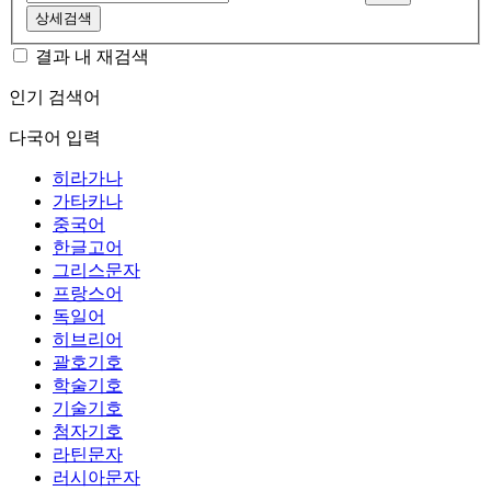
상세검색
결과 내 재검색
인기 검색어
다국어 입력
히라가나
가타카나
중국어
한글고어
그리스문자
프랑스어
독일어
히브리어
괄호기호
학술기호
기술기호
첨자기호
라틴문자
러시아문자