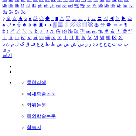
㎒
㎓
㎔
Ω
㏀
㏁
㎊
㎋
㎌
㏖
㏅
㎭
㎮
㎯
㏛
㎩
㎪
㎫
㎬
㏝
㏐
㏓
㏃
㏉
㏜
㏆
§
※
☆
★
○
●
◎
◇
◆
□
■
△
▽
→
←
↑
↓
↔
〓
◁
◀
▷
▶
♤
♠
♡
♥
♧
♣
⊙
◈
▣
◐
◑
▒
▤
▥
▨
▧
▦
▩
♨
☏
☎
☜
☞
¶
†
‡
↕
↗
↙
↖
↘
♭
♩
♪
♬
㉿
㈜
№
㏇
™
㏂
㏘
℡
＃
＆
＊
＠
ª
º
ⅰ
ⅱ
ⅲ
ⅳ
ⅴ
ⅵ
ⅶ
ⅷ
ⅸ
ⅹ
Ⅰ
Ⅱ
Ⅲ
Ⅳ
Ⅴ
Ⅵ
Ⅶ
Ⅷ
Ⅸ
Ⅹ
ا
ب
ت
ث
ج
ح
خ
د
ذ
ر
ز
س
ش
ص
ض
ط
ظ
ع
غ
ف
ق
ک
ل
م
ن
ه
و
ی
닫기
통합검색
국내학술논문
학위논문
해외학술논문
학술지