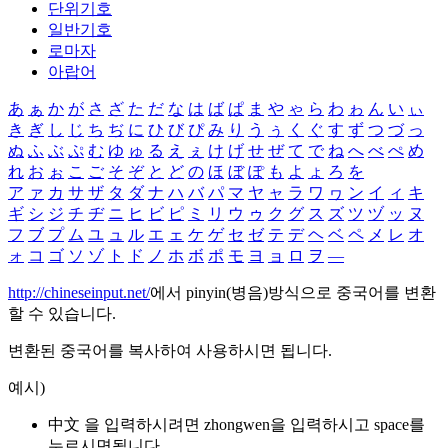
단위기호
일반기호
로마자
아랍어
あ
ぁ
か
が
さ
ざ
た
だ
な
は
ば
ぱ
ま
や
ゃ
ら
わ
ゎ
ん
い
ぃ
き
ぎ
し
じ
ち
ぢ
に
ひ
び
ぴ
み
り
う
ぅ
く
ぐ
す
ず
つ
づ
っ
ぬ
ふ
ぶ
ぷ
む
ゆ
ゅ
る
え
ぇ
け
げ
せ
ぜ
て
で
ね
へ
べ
ぺ
め
れ
お
ぉ
こ
ご
そ
ぞ
と
ど
の
ほ
ぼ
ぽ
も
よ
ょ
ろ
を
ア
ァ
カ
サ
ザ
タ
ダ
ナ
ハ
バ
パ
マ
ヤ
ャ
ラ
ワ
ヮ
ン
イ
ィ
キ
ギ
シ
ジ
チ
ヂ
ニ
ヒ
ビ
ピ
ミ
リ
ウ
ゥ
ク
グ
ス
ズ
ツ
ヅ
ッ
ヌ
フ
ブ
プ
ム
ユ
ュ
ル
エ
ェ
ケ
ゲ
セ
ゼ
テ
デ
ヘ
ベ
ペ
メ
レ
オ
ォ
コ
ゴ
ソ
ゾ
ト
ド
ノ
ホ
ボ
ポ
モ
ヨ
ョ
ロ
ヲ
―
http://chineseinput.net/
에서 pinyin(병음)방식으로 중국어를 변환
할 수 있습니다.
변환된 중국어를 복사하여 사용하시면 됩니다.
예시)
中文 을 입력하시려면
zhongwen
을 입력하시고 space를
누르시면됩니다.