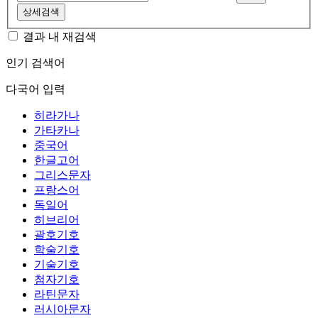
상세검색
결과 내 재검색
인기 검색어
다국어 입력
히라가나
가타카나
중국어
한글고어
그리스문자
프랑스어
독일어
히브리어
괄호기호
학술기호
기술기호
첨자기호
라틴문자
러시아문자