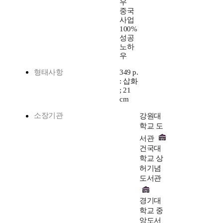
우
중국
사업
100%
성공
노하
우
형태사항
349 p.
: 삽화
; 21
cm
소장기관
강원대
학교 도
서관
건국대
학교 상
허기념
도서관
경기대
학교 중
앙도서