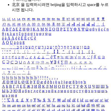
北京 을 입력하시려면
beijing
을 입력하시고 space를 누르
시면 됩니다.
ㅥ
ㅦ
ㅧ
ㅨ
ㅩ
ㅪ
ㅫ
ㅬ
ㅭ
ㅮ
ㅯ
ㅰ
ㅱ
ㅲ
ㅳ
ㅴ
ㅵ
ㅶ
ㅷ
ㅸ
ㅹ
ㅺ
ㅻ
ㅼ
ㅽ
ㅾ
ㅿ
ㆀ
ㆁ
ㆂ
ㆃ
ㆄ
ㆅ
ㆆ
ㆇ
ㆈ
ㆉ
ㆊ
ㆋ
ㆌ
ㆍ
ㆎ
Α
Β
Γ
Δ
Ε
Ζ
Η
Θ
Ι
Κ
Λ
Μ
Ν
Ξ
Ο
Π
Ρ
Σ
Τ
Υ
Φ
Χ
Ψ
Ω
α
β
γ
δ
ε
ζ
η
θ
ι
κ
λ
μ
ν
ξ
ο
π
ρ
σ
τ
υ
φ
χ
ψ
ω
á
à
Á
À
é
è
É
È
ç
Ç
ê
Ä
Ö
Ü
ä
ö
ü
ß
ְ
ֳ
ֲ
ֱ
ָ
ַ
ֵ
ֶ
ִ
ֹ
ּ
ֻ
ׂ
ׁ
ּ
ב
ה
נ
מ
צ
ת
ץ
ש
ד
ג
כ
ע
י
ח
ל
ך
ף
ק
ר
א
ט
ו
ן
ם
פ
‘
’
“
”
〔
〕
〈
〉
「
」
『
』
【
】
＂
（
）
［
］
｛
｝
±
×
÷
≠
≤
≥
∞
∴
♂
♀
∠
⊥
⌒
∂
∇
≡
≒
≪
≫
√
∽
∝
∵
∫
∬
∈
∋
⊆
⊇
⊂
⊃
∪
∩
∧
∨
￢
⇒
⇔
∀
∃
∮
∑
∏
＋
－
＜
＝
＞
、
。
·
‥
…
¨
〃
―
∥
＼
∼
´
～
ˇ
˘
˝
˚
˙
¸
˛
¡
¿
ː
！
＇
，
．
／
：
；
？
＾
＿
｀
｜
½
⅓
⅔
¼
¾
⅛
⅜
⅝
⅞
¹
²
³
⁴
ⁿ
₁
₂
₃
₄
Æ
Ð
Ħ
Ĳ
Ł
Ø
Œ
Þ
Ŧ
Ŋ
æ
đ
ð
ħ
ı
ĳ
ĸ
ŀ
ł
ø
œ
ß
þ
ŧ
ŋ
ŉ
А
Б
В
Г
Д
Е
Ё
Ж
З
И
Й
К
Л
М
Н
О
П
Р
С
Т
У
Ф
Х
Ц
Ч
Ш
Щ
Ъ
Ы
Ь
Э
Ю
Я
а
б
в
г
д
е
ё
ж
з
и
й
к
л
м
н
о
п
р
с
т
у
ф
х
ц
ч
ш
щ
ъ
ы
ь
э
ю
я
′
″
℃
Å
￠
￡
￥
¤
℉
‰
＄
％
Ｆ
￦
㎕
㎖
㎗
ℓ
㎘
㏄
㎣
㎤
㎥
㎦
㎙
㎚
㎛
㎜
㎝
㎞
㎟
㎠
㎡
㎢
㏊
㎍
㎎
㎏
㏏
㎈
㎉
㏈
㎧
㎨
㎰
㎱
㎲
㎳
㎴
㎵
㎶
㎷
㎸
㎹
㎀
㎁
㎂
㎃
㎄
㎺
㎻
㎽
㎾
㎿
㎐
㎑