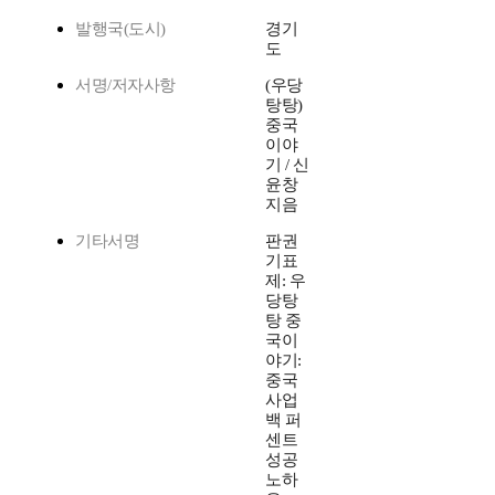
발행국(도시)
경기
도
서명/저자사항
(우당
탕탕)
중국
이야
기 / 신
윤창
지음
기타서명
판권
기표
제: 우
당탕
탕 중
국이
야기:
중국
사업
백 퍼
센트
성공
노하