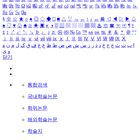
㎒
㎓
㎔
Ω
㏀
㏁
㎊
㎋
㎌
㏖
㏅
㎭
㎮
㎯
㏛
㎩
㎪
㎫
㎬
㏝
㏐
㏓
㏃
㏉
㏜
㏆
§
※
☆
★
○
●
◎
◇
◆
□
■
△
▽
→
←
↑
↓
↔
〓
◁
◀
▷
▶
♤
♠
♡
♥
♧
♣
⊙
◈
▣
◐
◑
▒
▤
▥
▨
▧
▦
▩
♨
☏
☎
☜
☞
¶
†
‡
↕
↗
↙
↖
↘
♭
♩
♪
♬
㉿
㈜
№
㏇
™
㏂
㏘
℡
＃
＆
＊
＠
ª
º
ⅰ
ⅱ
ⅲ
ⅳ
ⅴ
ⅵ
ⅶ
ⅷ
ⅸ
ⅹ
Ⅰ
Ⅱ
Ⅲ
Ⅳ
Ⅴ
Ⅵ
Ⅶ
Ⅷ
Ⅸ
Ⅹ
ا
ب
ت
ث
ج
ح
خ
د
ذ
ر
ز
س
ش
ص
ض
ط
ظ
ع
غ
ف
ق
ک
ل
م
ن
ه
و
ی
닫기
통합검색
국내학술논문
학위논문
해외학술논문
학술지