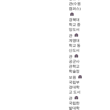
관(수원
캠퍼스)
경북대
학교 중
앙도서
관
계명대
학교 동
산도서
관
공군사
관학교
학술정
보원
국립부
경대학
교 도서
관
국립한
밭대학