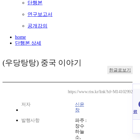
단행본
연구보고서
공개강의
home
단행본 상세
(우당탕탕) 중국 이야기
한글로보기
https://www.riss.kr/link?id=M14102992
저자
신윤
창
료
발행사항
파주 :
장수
하늘
소,