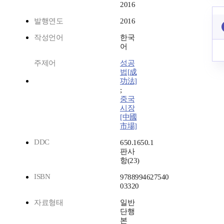
2016
발행연도
2016
작성언어
한국
어
주제어
성공
법[成
功法]
;
중국
시장
[中國
市場]
DDC
650.1650.1
판사
항(23)
ISBN
9788994627540
03320
자료형태
일반
단행
본