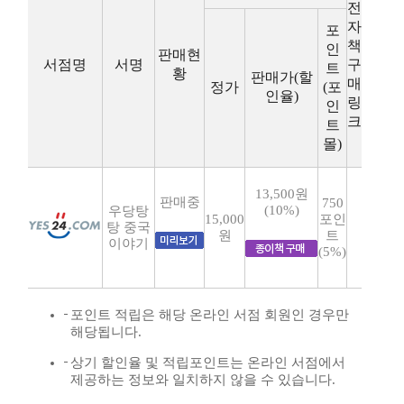
전
자
포
책
인
판매현
서점명
서명
구
트
황
판매가(할
매
정가
(포
인율)
링
인
크
트
몰)
13,500원
판매중
750
(10%)
우당탕
15,000
포인
탕 중국
원
트
이야기
(5%)
포인트 적립은 해당 온라인 서점 회원인 경우만
해당됩니다.
상기 할인율 및 적립포인트는 온라인 서점에서
제공하는 정보와 일치하지 않을 수 있습니다.