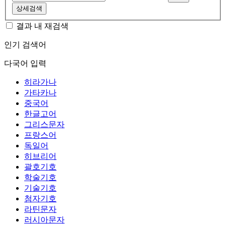
상세검색
결과 내 재검색
인기 검색어
다국어 입력
히라가나
가타카나
중국어
한글고어
그리스문자
프랑스어
독일어
히브리어
괄호기호
학술기호
기술기호
첨자기호
라틴문자
러시아문자