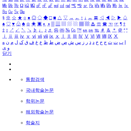
㎒
㎓
㎔
Ω
㏀
㏁
㎊
㎋
㎌
㏖
㏅
㎭
㎮
㎯
㏛
㎩
㎪
㎫
㎬
㏝
㏐
㏓
㏃
㏉
㏜
㏆
§
※
☆
★
○
●
◎
◇
◆
□
■
△
▽
→
←
↑
↓
↔
〓
◁
◀
▷
▶
♤
♠
♡
♥
♧
♣
⊙
◈
▣
◐
◑
▒
▤
▥
▨
▧
▦
▩
♨
☏
☎
☜
☞
¶
†
‡
↕
↗
↙
↖
↘
♭
♩
♪
♬
㉿
㈜
№
㏇
™
㏂
㏘
℡
＃
＆
＊
＠
ª
º
ⅰ
ⅱ
ⅲ
ⅳ
ⅴ
ⅵ
ⅶ
ⅷ
ⅸ
ⅹ
Ⅰ
Ⅱ
Ⅲ
Ⅳ
Ⅴ
Ⅵ
Ⅶ
Ⅷ
Ⅸ
Ⅹ
ا
ب
ت
ث
ج
ح
خ
د
ذ
ر
ز
س
ش
ص
ض
ط
ظ
ع
غ
ف
ق
ک
ل
م
ن
ه
و
ی
닫기
통합검색
국내학술논문
학위논문
해외학술논문
학술지