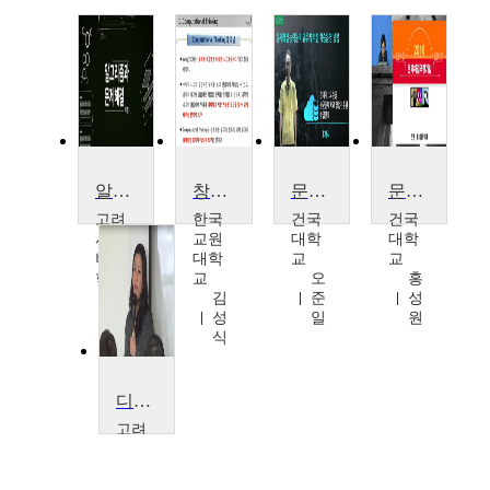
알고리즘과 문제해결
창의적 문제해결
문제해결 능력을 키워주기 위한 학습운영 방법
문제해결 역량개발
고려
한국
건국
건국
사이
교원
대학
대학
버대
대학
교
교
학교
교
오
홍
임
김
준
성
철
성
일
원
홍
식
디자인사고와 창의적 문제해결
고려
대학
교
김