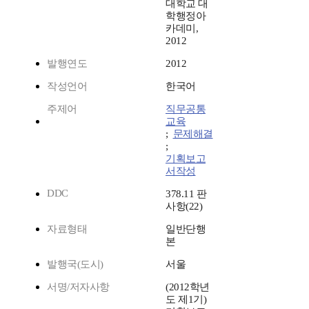
대학교 대
학행정아
카데미,
2012
발행연도
2012
작성언어
한국어
주제어
직무공통
교육
;
문제해결
;
기획보고
서작성
DDC
378.11 판
사항(22)
자료형태
일반단행
본
발행국(도시)
서울
서명/저자사항
(2012학년
도 제1기)