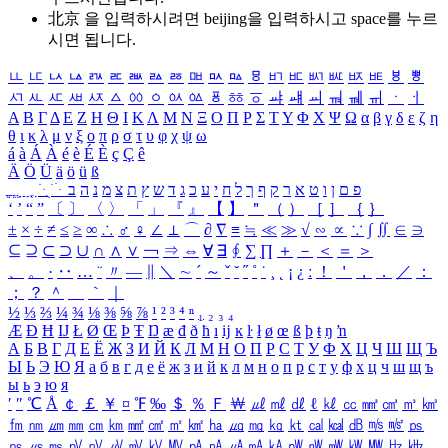
北京 을 입력하시려면
beijing
을 입력하시고 space를 누르
시면 됩니다.
ㅥ
ㅦ
ㅧ
ㅨ
ㅩ
ㅪ
ㅫ
ㅬ
ㅭ
ㅮ
ㅯ
ㅰ
ㅱ
ㅲ
ㅳ
ㅴ
ㅵ
ㅶ
ㅷ
ㅸ
ㅹ
ㅺ
ㅻ
ㅼ
ㅽ
ㅾ
ㅿ
ㆀ
ㆁ
ㆂ
ㆃ
ㆄ
ㆅ
ㆆ
ㆇ
ㆈ
ㆉ
ㆊ
ㆋ
ㆌ
ㆍ
ㆎ
Α
Β
Γ
Δ
Ε
Ζ
Η
Θ
Ι
Κ
Λ
Μ
Ν
Ξ
Ο
Π
Ρ
Σ
Τ
Υ
Φ
Χ
Ψ
Ω
α
β
γ
δ
ε
ζ
η
θ
ι
κ
λ
μ
ν
ξ
ο
π
ρ
σ
τ
υ
φ
χ
ψ
ω
á
à
Á
À
é
è
É
È
ç
Ç
ê
Ä
Ö
Ü
ä
ö
ü
ß
ְ
ֳ
ֲ
ֱ
ָ
ַ
ֵ
ֶ
ִ
ֹ
ּ
ֻ
ׂ
ׁ
ּ
ב
ה
נ
מ
צ
ת
ץ
ש
ד
ג
כ
ע
י
ח
ל
ך
ף
ק
ר
א
ט
ו
ן
ם
פ
‘
’
“
”
〔
〕
〈
〉
「
」
『
』
【
】
＂
（
）
［
］
｛
｝
±
×
÷
≠
≤
≥
∞
∴
♂
♀
∠
⊥
⌒
∂
∇
≡
≒
≪
≫
√
∽
∝
∵
∫
∬
∈
∋
⊆
⊇
⊂
⊃
∪
∩
∧
∨
￢
⇒
⇔
∀
∃
∮
∑
∏
＋
－
＜
＝
＞
、
。
·
‥
…
¨
〃
―
∥
＼
∼
´
～
ˇ
˘
˝
˚
˙
¸
˛
¡
¿
ː
！
＇
，
．
／
：
；
？
＾
＿
｀
｜
½
⅓
⅔
¼
¾
⅛
⅜
⅝
⅞
¹
²
³
⁴
ⁿ
₁
₂
₃
₄
Æ
Ð
Ħ
Ĳ
Ł
Ø
Œ
Þ
Ŧ
Ŋ
æ
đ
ð
ħ
ı
ĳ
ĸ
ŀ
ł
ø
œ
ß
þ
ŧ
ŋ
ŉ
А
Б
В
Г
Д
Е
Ё
Ж
З
И
Й
К
Л
М
Н
О
П
Р
С
Т
У
Ф
Х
Ц
Ч
Ш
Щ
Ъ
Ы
Ь
Э
Ю
Я
а
б
в
г
д
е
ё
ж
з
и
й
к
л
м
н
о
п
р
с
т
у
ф
х
ц
ч
ш
щ
ъ
ы
ь
э
ю
я
′
″
℃
Å
￠
￡
￥
¤
℉
‰
＄
％
Ｆ
￦
㎕
㎖
㎗
ℓ
㎘
㏄
㎣
㎤
㎥
㎦
㎙
㎚
㎛
㎜
㎝
㎞
㎟
㎠
㎡
㎢
㏊
㎍
㎎
㎏
㏏
㎈
㎉
㏈
㎧
㎨
㎰
㎱
㎲
㎳
㎴
㎵
㎶
㎷
㎸
㎹
㎀
㎁
㎂
㎃
㎄
㎺
㎻
㎽
㎾
㎿
㎐
㎑