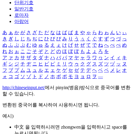
단위기호
일반기호
로마자
아랍어
あ
ぁ
か
が
さ
ざ
た
だ
な
は
ば
ぱ
ま
や
ゃ
ら
わ
ゎ
ん
い
ぃ
き
ぎ
し
じ
ち
ぢ
に
ひ
び
ぴ
み
り
う
ぅ
く
ぐ
す
ず
つ
づ
っ
ぬ
ふ
ぶ
ぷ
む
ゆ
ゅ
る
え
ぇ
け
げ
せ
ぜ
て
で
ね
へ
べ
ぺ
め
れ
お
ぉ
こ
ご
そ
ぞ
と
ど
の
ほ
ぼ
ぽ
も
よ
ょ
ろ
を
ア
ァ
カ
サ
ザ
タ
ダ
ナ
ハ
バ
パ
マ
ヤ
ャ
ラ
ワ
ヮ
ン
イ
ィ
キ
ギ
シ
ジ
チ
ヂ
ニ
ヒ
ビ
ピ
ミ
リ
ウ
ゥ
ク
グ
ス
ズ
ツ
ヅ
ッ
ヌ
フ
ブ
プ
ム
ユ
ュ
ル
エ
ェ
ケ
ゲ
セ
ゼ
テ
デ
ヘ
ベ
ペ
メ
レ
オ
ォ
コ
ゴ
ソ
ゾ
ト
ド
ノ
ホ
ボ
ポ
モ
ヨ
ョ
ロ
ヲ
―
http://chineseinput.net/
에서 pinyin(병음)방식으로 중국어를 변환
할 수 있습니다.
변환된 중국어를 복사하여 사용하시면 됩니다.
예시)
中文 을 입력하시려면
zhongwen
을 입력하시고 space를
누르시면됩니다.