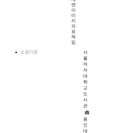
면
이
미
지
의
표
제
임
소장기관
서
울
여
자
대
학
교
도
서
관
용
인
대