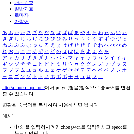
단위기호
일반기호
로마자
아랍어
あ
ぁ
か
が
さ
ざ
た
だ
な
は
ば
ぱ
ま
や
ゃ
ら
わ
ゎ
ん
い
ぃ
き
ぎ
し
じ
ち
ぢ
に
ひ
び
ぴ
み
り
う
ぅ
く
ぐ
す
ず
つ
づ
っ
ぬ
ふ
ぶ
ぷ
む
ゆ
ゅ
る
え
ぇ
け
げ
せ
ぜ
て
で
ね
へ
べ
ぺ
め
れ
お
ぉ
こ
ご
そ
ぞ
と
ど
の
ほ
ぼ
ぽ
も
よ
ょ
ろ
を
ア
ァ
カ
サ
ザ
タ
ダ
ナ
ハ
バ
パ
マ
ヤ
ャ
ラ
ワ
ヮ
ン
イ
ィ
キ
ギ
シ
ジ
チ
ヂ
ニ
ヒ
ビ
ピ
ミ
リ
ウ
ゥ
ク
グ
ス
ズ
ツ
ヅ
ッ
ヌ
フ
ブ
プ
ム
ユ
ュ
ル
エ
ェ
ケ
ゲ
セ
ゼ
テ
デ
ヘ
ベ
ペ
メ
レ
オ
ォ
コ
ゴ
ソ
ゾ
ト
ド
ノ
ホ
ボ
ポ
モ
ヨ
ョ
ロ
ヲ
―
http://chineseinput.net/
에서 pinyin(병음)방식으로 중국어를 변환
할 수 있습니다.
변환된 중국어를 복사하여 사용하시면 됩니다.
예시)
中文 을 입력하시려면
zhongwen
을 입력하시고 space를
누르시면됩니다.