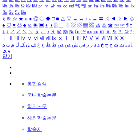
㎒
㎓
㎔
Ω
㏀
㏁
㎊
㎋
㎌
㏖
㏅
㎭
㎮
㎯
㏛
㎩
㎪
㎫
㎬
㏝
㏐
㏓
㏃
㏉
㏜
㏆
§
※
☆
★
○
●
◎
◇
◆
□
■
△
▽
→
←
↑
↓
↔
〓
◁
◀
▷
▶
♤
♠
♡
♥
♧
♣
⊙
◈
▣
◐
◑
▒
▤
▥
▨
▧
▦
▩
♨
☏
☎
☜
☞
¶
†
‡
↕
↗
↙
↖
↘
♭
♩
♪
♬
㉿
㈜
№
㏇
™
㏂
㏘
℡
＃
＆
＊
＠
ª
º
ⅰ
ⅱ
ⅲ
ⅳ
ⅴ
ⅵ
ⅶ
ⅷ
ⅸ
ⅹ
Ⅰ
Ⅱ
Ⅲ
Ⅳ
Ⅴ
Ⅵ
Ⅶ
Ⅷ
Ⅸ
Ⅹ
ا
ب
ت
ث
ج
ح
خ
د
ذ
ر
ز
س
ش
ص
ض
ط
ظ
ع
غ
ف
ق
ک
ل
م
ن
ه
و
ی
닫기
통합검색
국내학술논문
학위논문
해외학술논문
학술지