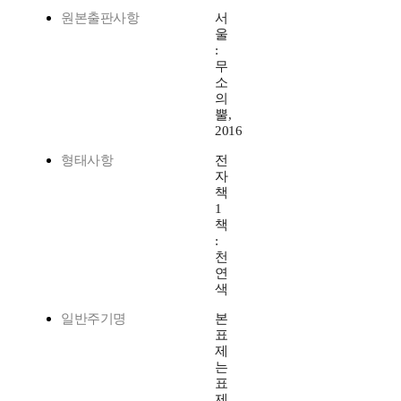
원본출판사항
서
울
:
무
소
의
뿔,
2016
형태사항
전
자
책
1
책
:
천
연
색
일반주기명
본
표
제
는
표
제