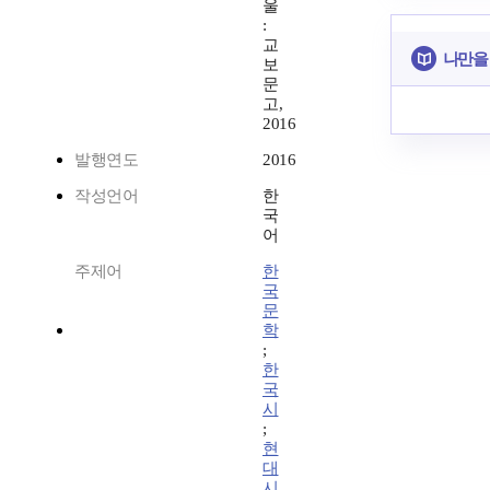
울
:
교
나만을
보
문
고,
2016
발행연도
2016
작성언어
한
국
어
주제어
한
국
문
학
;
한
국
시
;
현
대
시