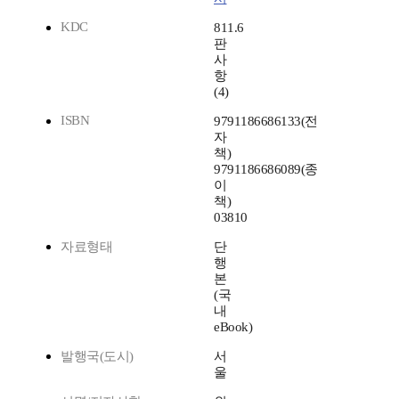
KDC
811.6
판
사
항
(4)
ISBN
9791186686133(전
자
책)
9791186686089(종
이
책)
03810
자료형태
단
행
본
(국
내
eBook)
발행국(도시)
서
울