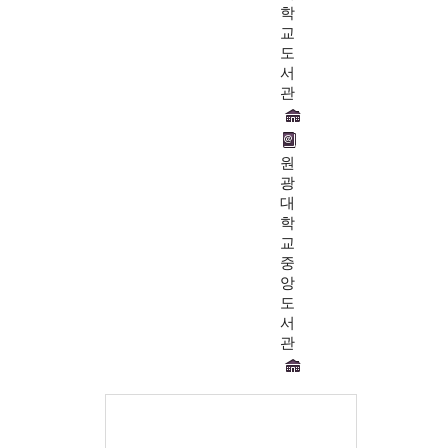
학
교
도
서
관
원
광
대
학
교
중
앙
도
서
관