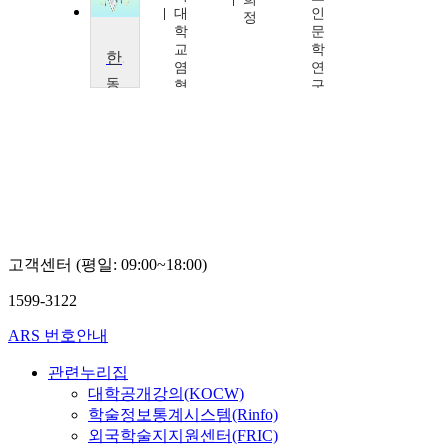
대
인
구
정
학
문
교
학
한국문학의 철학적 이해
염
연
동
형
구
명
운
원
대
한
학
국
교
어
박
문
재
학
현
연
구
소
고객센터 (평일: 09:00~18:00)
나
보
1599-3122
령
ARS 번호안내
관련누리집
대학공개강의(KOCW)
학술정보통계시스템(Rinfo)
외국학술지지원센터(FRIC)