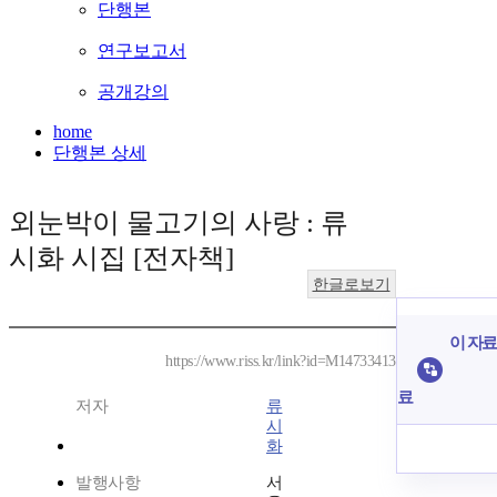
단행본
연구보고서
공개강의
home
단행본 상세
외눈박이 물고기의 사랑 : 류
시화 시집 [전자책]
한글로보기
이 자료
https://www.riss.kr/link?id=M14733413
료
저자
류
시
화
발행사항
서