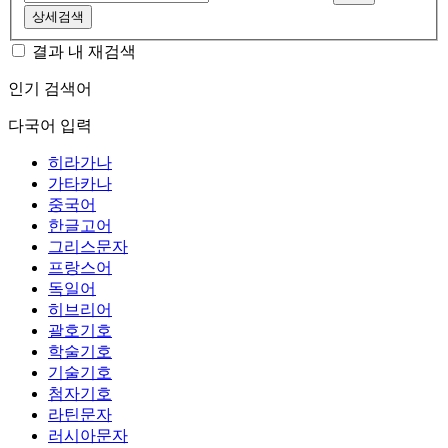
상세검색
결과 내 재검색
인기 검색어
다국어 입력
히라가나
가타카나
중국어
한글고어
그리스문자
프랑스어
독일어
히브리어
괄호기호
학술기호
기술기호
첨자기호
라틴문자
러시아문자