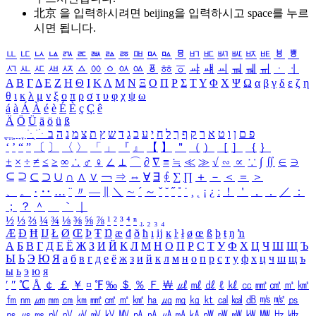
北京 을 입력하시려면
beijing
을 입력하시고 space를 누르
시면 됩니다.
ㅥ
ㅦ
ㅧ
ㅨ
ㅩ
ㅪ
ㅫ
ㅬ
ㅭ
ㅮ
ㅯ
ㅰ
ㅱ
ㅲ
ㅳ
ㅴ
ㅵ
ㅶ
ㅷ
ㅸ
ㅹ
ㅺ
ㅻ
ㅼ
ㅽ
ㅾ
ㅿ
ㆀ
ㆁ
ㆂ
ㆃ
ㆄ
ㆅ
ㆆ
ㆇ
ㆈ
ㆉ
ㆊ
ㆋ
ㆌ
ㆍ
ㆎ
Α
Β
Γ
Δ
Ε
Ζ
Η
Θ
Ι
Κ
Λ
Μ
Ν
Ξ
Ο
Π
Ρ
Σ
Τ
Υ
Φ
Χ
Ψ
Ω
α
β
γ
δ
ε
ζ
η
θ
ι
κ
λ
μ
ν
ξ
ο
π
ρ
σ
τ
υ
φ
χ
ψ
ω
á
à
Á
À
é
è
É
È
ç
Ç
ê
Ä
Ö
Ü
ä
ö
ü
ß
ְ
ֳ
ֲ
ֱ
ָ
ַ
ֵ
ֶ
ִ
ֹ
ּ
ֻ
ׂ
ׁ
ּ
ב
ה
נ
מ
צ
ת
ץ
ש
ד
ג
כ
ע
י
ח
ל
ך
ף
ק
ר
א
ט
ו
ן
ם
פ
‘
’
“
”
〔
〕
〈
〉
「
」
『
』
【
】
＂
（
）
［
］
｛
｝
±
×
÷
≠
≤
≥
∞
∴
♂
♀
∠
⊥
⌒
∂
∇
≡
≒
≪
≫
√
∽
∝
∵
∫
∬
∈
∋
⊆
⊇
⊂
⊃
∪
∩
∧
∨
￢
⇒
⇔
∀
∃
∮
∑
∏
＋
－
＜
＝
＞
、
。
·
‥
…
¨
〃
―
∥
＼
∼
´
～
ˇ
˘
˝
˚
˙
¸
˛
¡
¿
ː
！
＇
，
．
／
：
；
？
＾
＿
｀
｜
½
⅓
⅔
¼
¾
⅛
⅜
⅝
⅞
¹
²
³
⁴
ⁿ
₁
₂
₃
₄
Æ
Ð
Ħ
Ĳ
Ł
Ø
Œ
Þ
Ŧ
Ŋ
æ
đ
ð
ħ
ı
ĳ
ĸ
ŀ
ł
ø
œ
ß
þ
ŧ
ŋ
ŉ
А
Б
В
Г
Д
Е
Ё
Ж
З
И
Й
К
Л
М
Н
О
П
Р
С
Т
У
Ф
Х
Ц
Ч
Ш
Щ
Ъ
Ы
Ь
Э
Ю
Я
а
б
в
г
д
е
ё
ж
з
и
й
к
л
м
н
о
п
р
с
т
у
ф
х
ц
ч
ш
щ
ъ
ы
ь
э
ю
я
′
″
℃
Å
￠
￡
￥
¤
℉
‰
＄
％
Ｆ
￦
㎕
㎖
㎗
ℓ
㎘
㏄
㎣
㎤
㎥
㎦
㎙
㎚
㎛
㎜
㎝
㎞
㎟
㎠
㎡
㎢
㏊
㎍
㎎
㎏
㏏
㎈
㎉
㏈
㎧
㎨
㎰
㎱
㎲
㎳
㎴
㎵
㎶
㎷
㎸
㎹
㎀
㎁
㎂
㎃
㎄
㎺
㎻
㎽
㎾
㎿
㎐
㎑