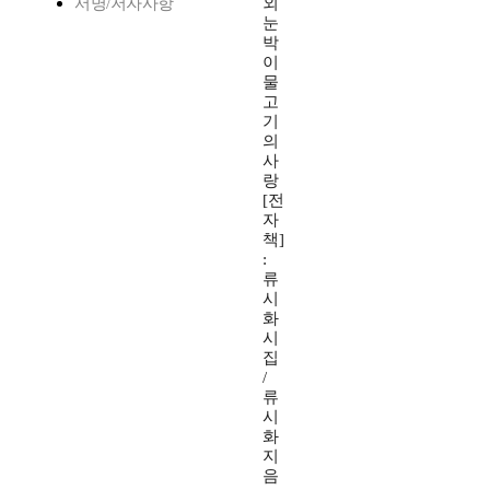
서명/저자사항
외
눈
박
이
물
고
기
의
사
랑
[전
자
책]
:
류
시
화
시
집
/
류
시
화
지
음