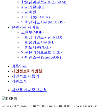
학술관계분석서비스(SAM)
사서커뮤니티
기관회원
지식나눔(LOOK)
의학전자도서관(MEDLIS)
유관기관 사이트
교육부(MOE)
국립장애인도서관(NLD)
국립중앙도서관(NL)
국회도서관(NAL)
연구윤리정보포털(CRE)
사이언스온 (ScienceON)
이용약관
개인정보처리방침
개인정보 재동의
기관소개
저작물 게시중단요청
41061 대구광역시 동구 동내로 64(동내동1119) KERIS빌딩