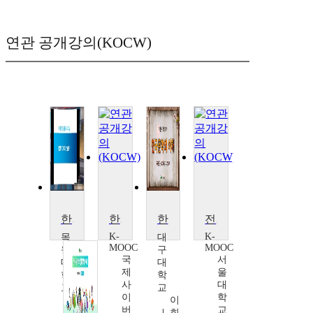
연관 공개강의(KOCW)
한국문학의 이해
한국문학개론
한국문학의 이해
전쟁과 한국문학
K-
K-
목
대
MOOC
MOOC
원
구
국
서
대
대
제
울
학
학
사
대
교
교
이
학
변
이
버
교
승
희