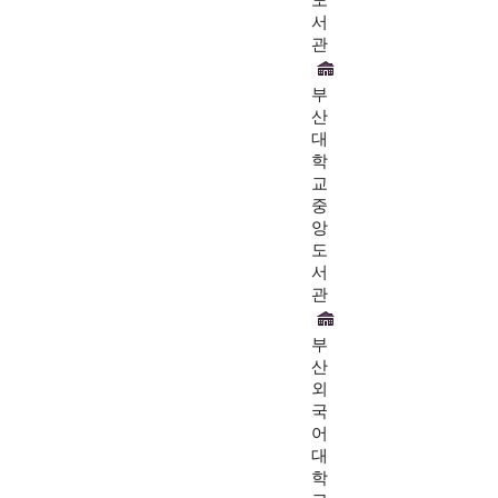
서
관
부
산
대
학
교
중
앙
도
서
관
부
산
외
국
어
대
학