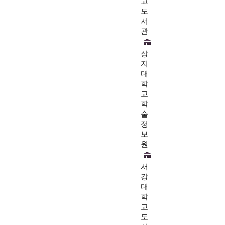
교
도
서
관
상
지
대
학
교
학
술
정
보
원
서
강
대
학
교
도