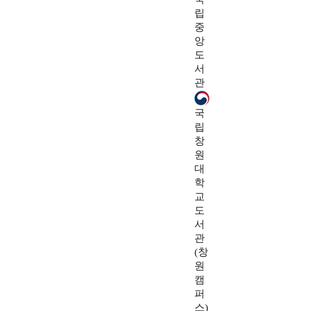
립
중
앙
도
서
관
국
립
창
원
대
학
교
도
서
관
(창
원
캠
퍼
스)