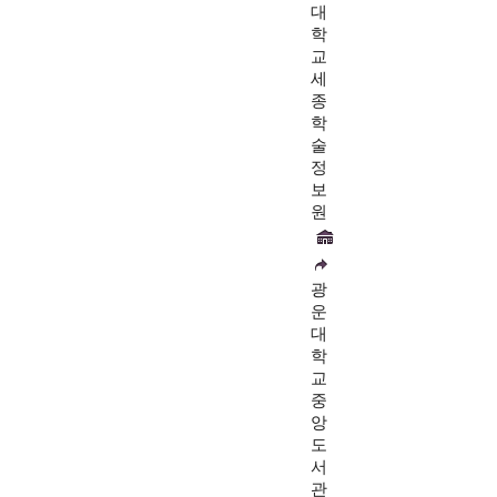
대
학
교
세
종
학
술
정
보
원
광
운
대
학
교
중
앙
도
서
관