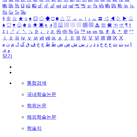
㎒
㎓
㎔
Ω
㏀
㏁
㎊
㎋
㎌
㏖
㏅
㎭
㎮
㎯
㏛
㎩
㎪
㎫
㎬
㏝
㏐
㏓
㏃
㏉
㏜
㏆
§
※
☆
★
○
●
◎
◇
◆
□
■
△
▽
→
←
↑
↓
↔
〓
◁
◀
▷
▶
♤
♠
♡
♥
♧
♣
⊙
◈
▣
◐
◑
▒
▤
▥
▨
▧
▦
▩
♨
☏
☎
☜
☞
¶
†
‡
↕
↗
↙
↖
↘
♭
♩
♪
♬
㉿
㈜
№
㏇
™
㏂
㏘
℡
＃
＆
＊
＠
ª
º
ⅰ
ⅱ
ⅲ
ⅳ
ⅴ
ⅵ
ⅶ
ⅷ
ⅸ
ⅹ
Ⅰ
Ⅱ
Ⅲ
Ⅳ
Ⅴ
Ⅵ
Ⅶ
Ⅷ
Ⅸ
Ⅹ
ا
ب
ت
ث
ج
ح
خ
د
ذ
ر
ز
س
ش
ص
ض
ط
ظ
ع
غ
ف
ق
ک
ل
م
ن
ه
و
ی
닫기
통합검색
국내학술논문
학위논문
해외학술논문
학술지