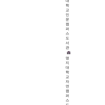
대
학
교
인
문
캠
퍼
스
도
서
관
명
지
대
학
교
자
연
캠
퍼
스
도