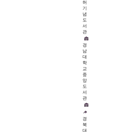
허
기
념
도
서
관
경
남
대
학
교
중
앙
도
서
관
경
북
대