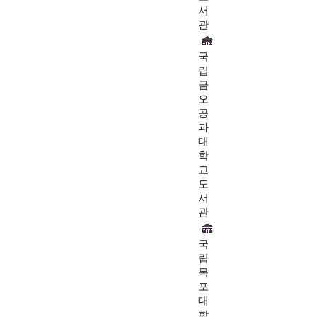
서
관
국
립
금
오
공
과
대
학
교
도
서
관
국
립
목
포
대
학