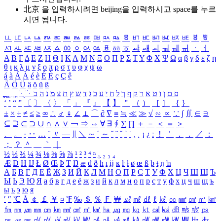
北京 을 입력하시려면
beijing
을 입력하시고 space를 누르
시면 됩니다.
ㅥ
ㅦ
ㅧ
ㅨ
ㅩ
ㅪ
ㅫ
ㅬ
ㅭ
ㅮ
ㅯ
ㅰ
ㅱ
ㅲ
ㅳ
ㅴ
ㅵ
ㅶ
ㅷ
ㅸ
ㅹ
ㅺ
ㅻ
ㅼ
ㅽ
ㅾ
ㅿ
ㆀ
ㆁ
ㆂ
ㆃ
ㆄ
ㆅ
ㆆ
ㆇ
ㆈ
ㆉ
ㆊ
ㆋ
ㆌ
ㆍ
ㆎ
Α
Β
Γ
Δ
Ε
Ζ
Η
Θ
Ι
Κ
Λ
Μ
Ν
Ξ
Ο
Π
Ρ
Σ
Τ
Υ
Φ
Χ
Ψ
Ω
α
β
γ
δ
ε
ζ
η
θ
ι
κ
λ
μ
ν
ξ
ο
π
ρ
σ
τ
υ
φ
χ
ψ
ω
á
à
Á
À
é
è
É
È
ç
Ç
ê
Ä
Ö
Ü
ä
ö
ü
ß
ְ
ֳ
ֲ
ֱ
ָ
ַ
ֵ
ֶ
ִ
ֹ
ּ
ֻ
ׂ
ׁ
ּ
ב
ה
נ
מ
צ
ת
ץ
ש
ד
ג
כ
ע
י
ח
ל
ך
ף
ק
ר
א
ט
ו
ן
ם
פ
‘
’
“
”
〔
〕
〈
〉
「
」
『
』
【
】
＂
（
）
［
］
｛
｝
±
×
÷
≠
≤
≥
∞
∴
♂
♀
∠
⊥
⌒
∂
∇
≡
≒
≪
≫
√
∽
∝
∵
∫
∬
∈
∋
⊆
⊇
⊂
⊃
∪
∩
∧
∨
￢
⇒
⇔
∀
∃
∮
∑
∏
＋
－
＜
＝
＞
、
。
·
‥
…
¨
〃
―
∥
＼
∼
´
～
ˇ
˘
˝
˚
˙
¸
˛
¡
¿
ː
！
＇
，
．
／
：
；
？
＾
＿
｀
｜
½
⅓
⅔
¼
¾
⅛
⅜
⅝
⅞
¹
²
³
⁴
ⁿ
₁
₂
₃
₄
Æ
Ð
Ħ
Ĳ
Ł
Ø
Œ
Þ
Ŧ
Ŋ
æ
đ
ð
ħ
ı
ĳ
ĸ
ŀ
ł
ø
œ
ß
þ
ŧ
ŋ
ŉ
А
Б
В
Г
Д
Е
Ё
Ж
З
И
Й
К
Л
М
Н
О
П
Р
С
Т
У
Ф
Х
Ц
Ч
Ш
Щ
Ъ
Ы
Ь
Э
Ю
Я
а
б
в
г
д
е
ё
ж
з
и
й
к
л
м
н
о
п
р
с
т
у
ф
х
ц
ч
ш
щ
ъ
ы
ь
э
ю
я
′
″
℃
Å
￠
￡
￥
¤
℉
‰
＄
％
Ｆ
￦
㎕
㎖
㎗
ℓ
㎘
㏄
㎣
㎤
㎥
㎦
㎙
㎚
㎛
㎜
㎝
㎞
㎟
㎠
㎡
㎢
㏊
㎍
㎎
㎏
㏏
㎈
㎉
㏈
㎧
㎨
㎰
㎱
㎲
㎳
㎴
㎵
㎶
㎷
㎸
㎹
㎀
㎁
㎂
㎃
㎄
㎺
㎻
㎽
㎾
㎿
㎐
㎑