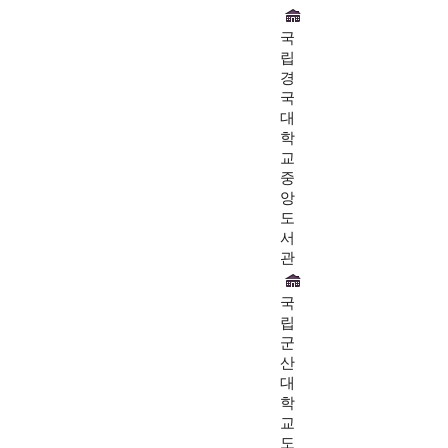
국
립
경
국
대
학
교
중
앙
도
서
관
국
립
군
산
대
학
교
도