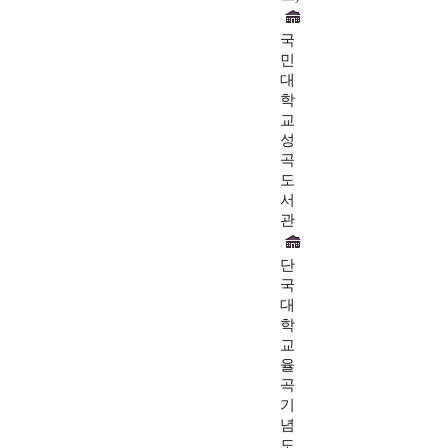
국
민
대
학
교
성
곡
도
서
관
단
국
대
학
교
율
곡
기
념
도