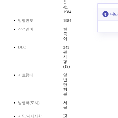
英
社,
1984
나만
발행연도
1984
작성언어
한
국
어
DDC
341
판
사
항
(19)
자료형태
일
반
단
행
본
발행국(도시)
서
울
서명/저자사항
現