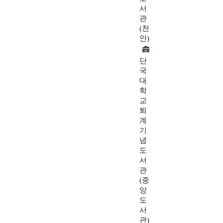
서
관
(천
안)
단
국
대
학
교
퇴
계
기
념
도
서
관
(중
앙
도
서
관)