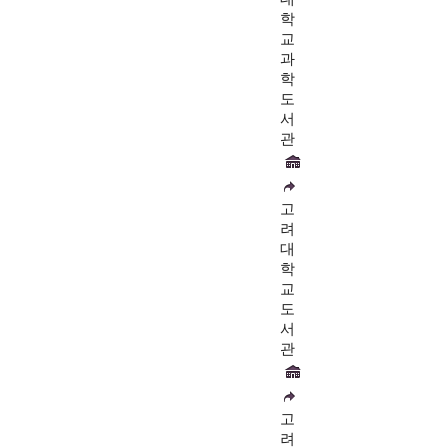
학
교
과
학
도
서
관
고
려
대
학
교
도
서
관
고
려