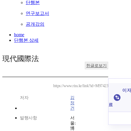
단행본
연구보고서
공개강의
home
단행본 상세
現代國際法
한글로보기
https://www.riss.kr/link?id=M97423
이 자
저자
김
정
료
건
발행사항
서
울:
博