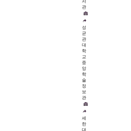
서
관
성
균
관
대
학
교
중
앙
학
술
정
보
관
세
한
대