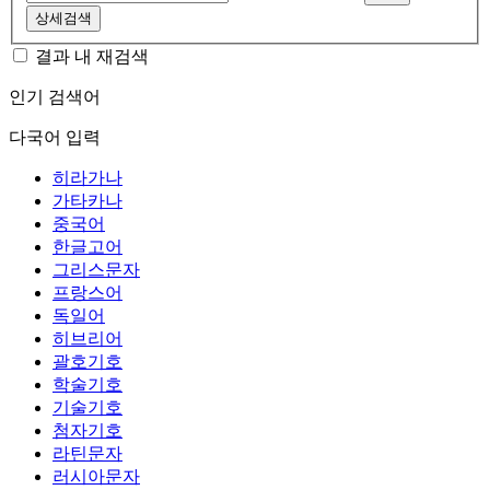
상세검색
결과 내 재검색
인기 검색어
다국어 입력
히라가나
가타카나
중국어
한글고어
그리스문자
프랑스어
독일어
히브리어
괄호기호
학술기호
기술기호
첨자기호
라틴문자
러시아문자