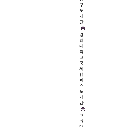
구
도
서
관
경
희
대
학
교
국
제
캠
퍼
스
도
서
관
고
려
대