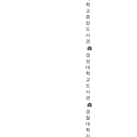
학
교
중
앙
도
서
관
경
성
대
학
교
도
서
관
경
찰
대
학
김