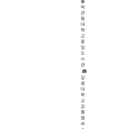
톨
릭
관
동
대
학
교
중
앙
도
서
관
강
원
대
학
교
강
릉
캠
퍼