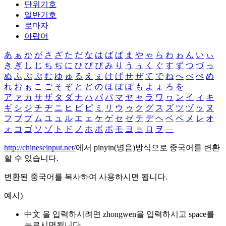
단위기호
일반기호
로마자
아랍어
あ
ぁ
か
が
さ
ざ
た
だ
な
は
ば
ぱ
ま
や
ゃ
ら
わ
ゎ
ん
い
ぃ
き
ぎ
し
じ
ち
ぢ
に
ひ
び
ぴ
み
り
う
ぅ
く
ぐ
す
ず
つ
づ
っ
ぬ
ふ
ぶ
ぷ
む
ゆ
ゅ
る
え
ぇ
け
げ
せ
ぜ
て
で
ね
へ
べ
ぺ
め
れ
お
ぉ
こ
ご
そ
ぞ
と
ど
の
ほ
ぼ
ぽ
も
よ
ょ
ろ
を
ア
ァ
カ
サ
ザ
タ
ダ
ナ
ハ
バ
パ
マ
ヤ
ャ
ラ
ワ
ヮ
ン
イ
ィ
キ
ギ
シ
ジ
チ
ヂ
ニ
ヒ
ビ
ピ
ミ
リ
ウ
ゥ
ク
グ
ス
ズ
ツ
ヅ
ッ
ヌ
フ
ブ
プ
ム
ユ
ュ
ル
エ
ェ
ケ
ゲ
セ
ゼ
テ
デ
ヘ
ベ
ペ
メ
レ
オ
ォ
コ
ゴ
ソ
ゾ
ト
ド
ノ
ホ
ボ
ポ
モ
ヨ
ョ
ロ
ヲ
―
http://chineseinput.net/
에서 pinyin(병음)방식으로 중국어를 변환
할 수 있습니다.
변환된 중국어를 복사하여 사용하시면 됩니다.
예시)
中文 을 입력하시려면
zhongwen
을 입력하시고 space를
누르시면됩니다.