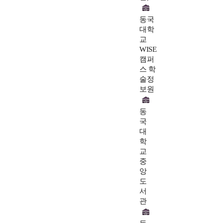
동국
대학
교
WISE
캠퍼
스 학
술정
보원
동
국
대
학
교
중
앙
도
서
관