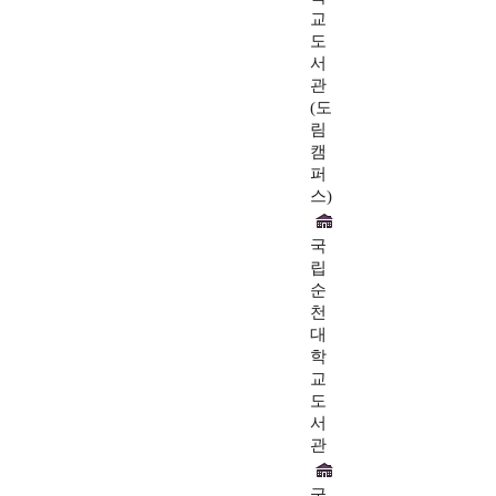
교
도
서
관
(도
림
캠
퍼
스)
국
립
순
천
대
학
교
도
서
관
국