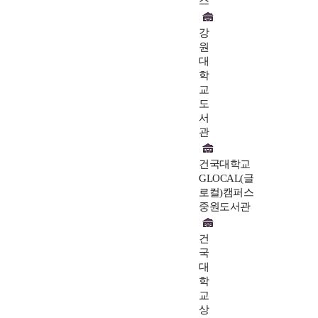
스
강
원
대
학
교
도
서
관
건국대학교
GLOCAL(글
로컬)캠퍼스
중원도서관
건
국
대
학
교
상