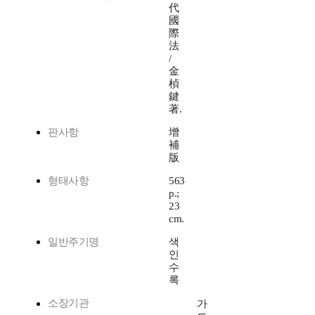
代
國
際
法
/
金
楨
鍵
著.
판사항
增
補
版
형태사항
563
p.;
23
cm.
일반주기명
색
인
수
록
소장기관
가