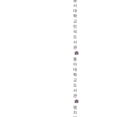
동
서
대
학
교
민
석
도
서
관
동
아
대
학
교
도
서
관
명
지