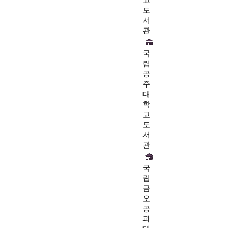
교
도
서
관
국
립
공
주
대
학
교
도
서
관
국
립
금
오
공
과