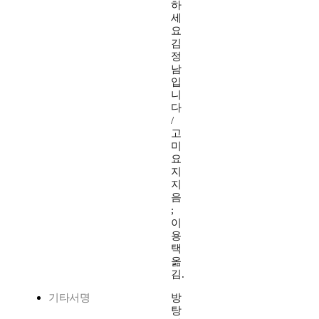
하
세
요
김
정
남
입
니
다
/
고
미
요
지
지
음
;
이
용
택
옮
김.
기타서명
방
탕