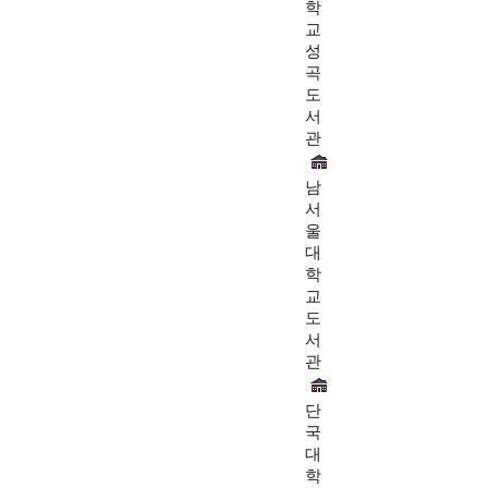
학
교
성
곡
도
서
관
남
서
울
대
학
교
도
서
관
단
국
대
학