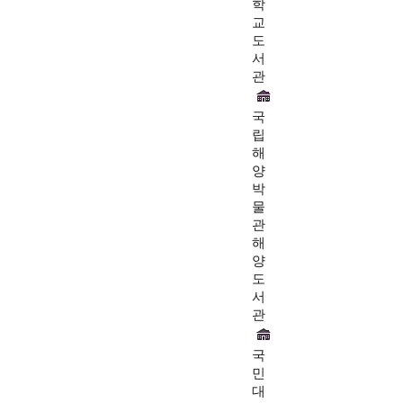
학
교
도
서
관
국
립
해
양
박
물
관
해
양
도
서
관
국
민
대