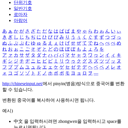
단위기호
일반기호
로마자
아랍어
あ
ぁ
か
が
さ
ざ
た
だ
な
は
ば
ぱ
ま
や
ゃ
ら
わ
ゎ
ん
い
ぃ
き
ぎ
し
じ
ち
ぢ
に
ひ
び
ぴ
み
り
う
ぅ
く
ぐ
す
ず
つ
づ
っ
ぬ
ふ
ぶ
ぷ
む
ゆ
ゅ
る
え
ぇ
け
げ
せ
ぜ
て
で
ね
へ
べ
ぺ
め
れ
お
ぉ
こ
ご
そ
ぞ
と
ど
の
ほ
ぼ
ぽ
も
よ
ょ
ろ
を
ア
ァ
カ
サ
ザ
タ
ダ
ナ
ハ
バ
パ
マ
ヤ
ャ
ラ
ワ
ヮ
ン
イ
ィ
キ
ギ
シ
ジ
チ
ヂ
ニ
ヒ
ビ
ピ
ミ
リ
ウ
ゥ
ク
グ
ス
ズ
ツ
ヅ
ッ
ヌ
フ
ブ
プ
ム
ユ
ュ
ル
エ
ェ
ケ
ゲ
セ
ゼ
テ
デ
ヘ
ベ
ペ
メ
レ
オ
ォ
コ
ゴ
ソ
ゾ
ト
ド
ノ
ホ
ボ
ポ
モ
ヨ
ョ
ロ
ヲ
―
http://chineseinput.net/
에서 pinyin(병음)방식으로 중국어를 변환
할 수 있습니다.
변환된 중국어를 복사하여 사용하시면 됩니다.
예시)
中文 을 입력하시려면
zhongwen
을 입력하시고 space를
누르시면됩니다.