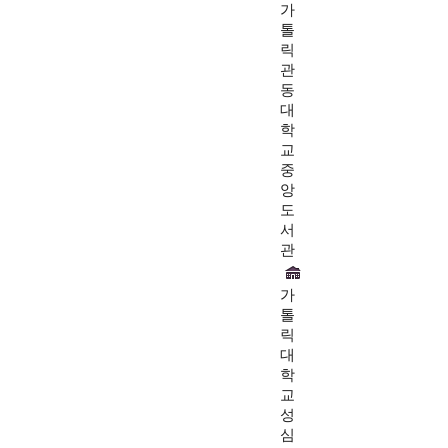
가
톨
릭
관
동
대
학
교
중
앙
도
서
관
가
톨
릭
대
학
교
성
심