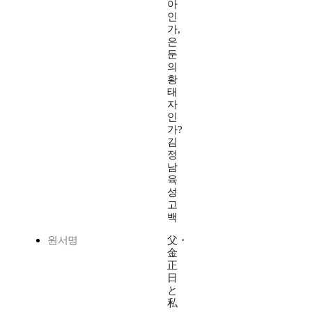
아
인
가,
은
둔
의
황
태
자
인
가?
김
정
남
육
성
고
백
원서명
父・
金
正
日
と
私