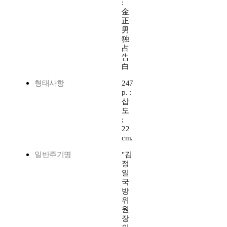
:
金
正
男
独
占
告
白
형태사항
247
p. :
삽
도
;
22
cm.
일반주기명
"김
정
일
국
방
위
원
장