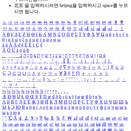
北京 을 입력하시려면
beijing
을 입력하시고 space를 누르
시면 됩니다.
ㅥ
ㅦ
ㅧ
ㅨ
ㅩ
ㅪ
ㅫ
ㅬ
ㅭ
ㅮ
ㅯ
ㅰ
ㅱ
ㅲ
ㅳ
ㅴ
ㅵ
ㅶ
ㅷ
ㅸ
ㅹ
ㅺ
ㅻ
ㅼ
ㅽ
ㅾ
ㅿ
ㆀ
ㆁ
ㆂ
ㆃ
ㆄ
ㆅ
ㆆ
ㆇ
ㆈ
ㆉ
ㆊ
ㆋ
ㆌ
ㆍ
ㆎ
Α
Β
Γ
Δ
Ε
Ζ
Η
Θ
Ι
Κ
Λ
Μ
Ν
Ξ
Ο
Π
Ρ
Σ
Τ
Υ
Φ
Χ
Ψ
Ω
α
β
γ
δ
ε
ζ
η
θ
ι
κ
λ
μ
ν
ξ
ο
π
ρ
σ
τ
υ
φ
χ
ψ
ω
á
à
Á
À
é
è
É
È
ç
Ç
ê
Ä
Ö
Ü
ä
ö
ü
ß
ְ
ֳ
ֲ
ֱ
ָ
ַ
ֵ
ֶ
ִ
ֹ
ּ
ֻ
ׂ
ׁ
ּ
ב
ה
נ
מ
צ
ת
ץ
ש
ד
ג
כ
ע
י
ח
ל
ך
ף
ק
ר
א
ט
ו
ן
ם
פ
‘
’
“
”
〔
〕
〈
〉
「
」
『
』
【
】
＂
（
）
［
］
｛
｝
±
×
÷
≠
≤
≥
∞
∴
♂
♀
∠
⊥
⌒
∂
∇
≡
≒
≪
≫
√
∽
∝
∵
∫
∬
∈
∋
⊆
⊇
⊂
⊃
∪
∩
∧
∨
￢
⇒
⇔
∀
∃
∮
∑
∏
＋
－
＜
＝
＞
、
。
·
‥
…
¨
〃
―
∥
＼
∼
´
～
ˇ
˘
˝
˚
˙
¸
˛
¡
¿
ː
！
＇
，
．
／
：
；
？
＾
＿
｀
｜
½
⅓
⅔
¼
¾
⅛
⅜
⅝
⅞
¹
²
³
⁴
ⁿ
₁
₂
₃
₄
Æ
Ð
Ħ
Ĳ
Ł
Ø
Œ
Þ
Ŧ
Ŋ
æ
đ
ð
ħ
ı
ĳ
ĸ
ŀ
ł
ø
œ
ß
þ
ŧ
ŋ
ŉ
А
Б
В
Г
Д
Е
Ё
Ж
З
И
Й
К
Л
М
Н
О
П
Р
С
Т
У
Ф
Х
Ц
Ч
Ш
Щ
Ъ
Ы
Ь
Э
Ю
Я
а
б
в
г
д
е
ё
ж
з
и
й
к
л
м
н
о
п
р
с
т
у
ф
х
ц
ч
ш
щ
ъ
ы
ь
э
ю
я
′
″
℃
Å
￠
￡
￥
¤
℉
‰
＄
％
Ｆ
￦
㎕
㎖
㎗
ℓ
㎘
㏄
㎣
㎤
㎥
㎦
㎙
㎚
㎛
㎜
㎝
㎞
㎟
㎠
㎡
㎢
㏊
㎍
㎎
㎏
㏏
㎈
㎉
㏈
㎧
㎨
㎰
㎱
㎲
㎳
㎴
㎵
㎶
㎷
㎸
㎹
㎀
㎁
㎂
㎃
㎄
㎺
㎻
㎽
㎾
㎿
㎐
㎑