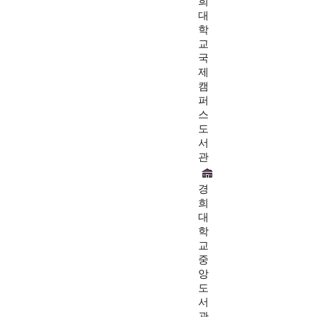
희
대
학
교
국
제
캠
퍼
스
도
서
관
경
희
대
학
교
중
앙
도
서
관