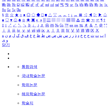
㎒
㎓
㎔
Ω
㏀
㏁
㎊
㎋
㎌
㏖
㏅
㎭
㎮
㎯
㏛
㎩
㎪
㎫
㎬
㏝
㏐
㏓
㏃
㏉
㏜
㏆
§
※
☆
★
○
●
◎
◇
◆
□
■
△
▽
→
←
↑
↓
↔
〓
◁
◀
▷
▶
♤
♠
♡
♥
♧
♣
⊙
◈
▣
◐
◑
▒
▤
▥
▨
▧
▦
▩
♨
☏
☎
☜
☞
¶
†
‡
↕
↗
↙
↖
↘
♭
♩
♪
♬
㉿
㈜
№
㏇
™
㏂
㏘
℡
＃
＆
＊
＠
ª
º
ⅰ
ⅱ
ⅲ
ⅳ
ⅴ
ⅵ
ⅶ
ⅷ
ⅸ
ⅹ
Ⅰ
Ⅱ
Ⅲ
Ⅳ
Ⅴ
Ⅵ
Ⅶ
Ⅷ
Ⅸ
Ⅹ
ا
ب
ت
ث
ج
ح
خ
د
ذ
ر
ز
س
ش
ص
ض
ط
ظ
ع
غ
ف
ق
ک
ل
م
ن
ه
و
ی
닫기
통합검색
국내학술논문
학위논문
해외학술논문
학술지