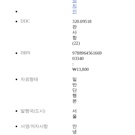
정
치
인
DDC
320.09518
판
사
항
(22)
ISBN
9788964561669
03340
:
₩13,800
자료형태
일
반
단
행
본
발행국(도시)
서
울
서명/저자사항
안
녕