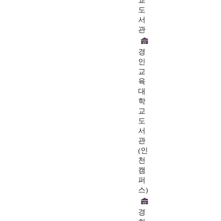
교
도
서
관
경
인
교
육
대
학
교
도
서
관
(인
천
캠
퍼
스)
경