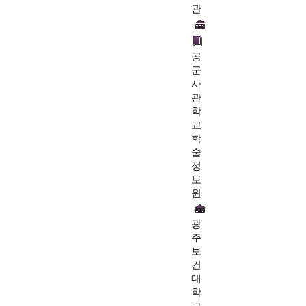
관
공
군
사
관
학
교
학
술
정
보
원
광
주
보
건
대
학