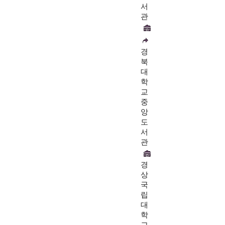
서
관
경
북
대
학
교
중
앙
도
서
관
경
상
국
립
대
학