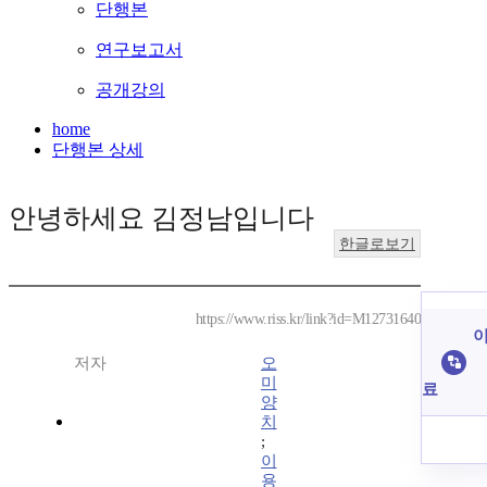
단행본
연구보고서
공개강의
home
단행본 상세
안녕하세요 김정남입니다
한글로보기
https://www.riss.kr/link?id=M12731640
이
저자
오
미
료
양
치
;
이
용