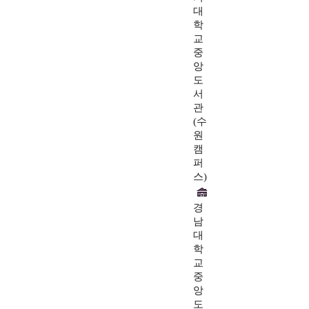
대
학
교
중
앙
도
서
관
(수
원
캠
퍼
스)
경
남
대
학
교
중
앙
도