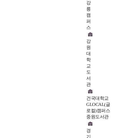
강
릉
캠
퍼
스
강
원
대
학
교
도
서
관
건국대학교
GLOCAL(글
로컬)캠퍼스
중원도서관
경
기