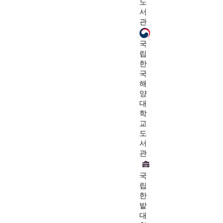
도
서
관
국
립
한
국
해
양
대
학
교
도
서
관
국
립
한
밭
대