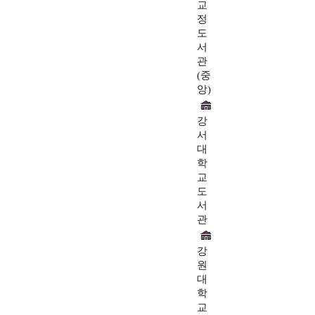
교
정
도
서
관
(중
앙)
강
서
대
학
교
도
서
관
강
원
대
학
교