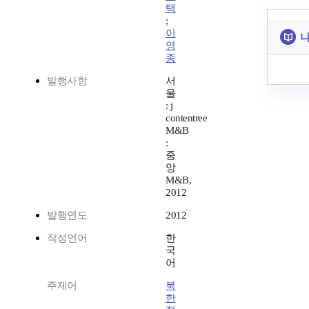
택
;
이
나
영
종
발행사항
서
울
: j
contentree
M&B
:
중
앙
M&B,
2012
발행연도
2012
작성언어
한
국
어
주제어
북
한