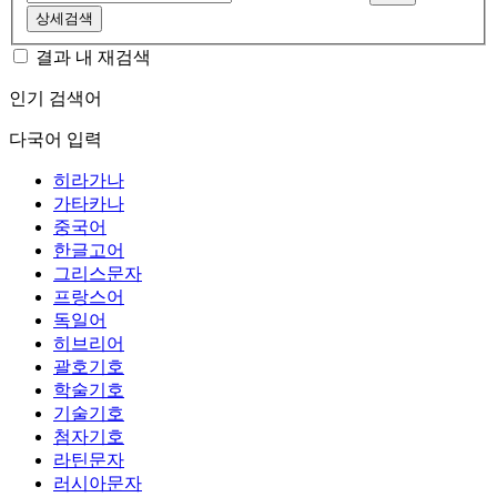
상세검색
결과 내 재검색
인기 검색어
다국어 입력
히라가나
가타카나
중국어
한글고어
그리스문자
프랑스어
독일어
히브리어
괄호기호
학술기호
기술기호
첨자기호
라틴문자
러시아문자