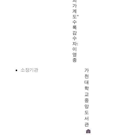
의
가
계
도"
수
록
감
수
자:
이
영
종
소장기관
가
천
대
학
교
중
앙
도
서
관