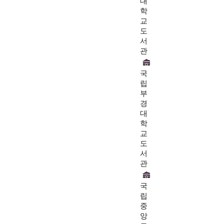
대
학
교
도
서
관
국
립
부
경
대
학
교
도
서
관
국
립
중
앙