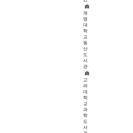
계
명
대
학
교
동
산
도
서
관
고
려
대
학
교
과
학
도
서