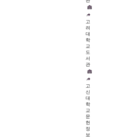
관
고
려
대
학
교
도
서
관
고
신
대
학
교
문
헌
정
보