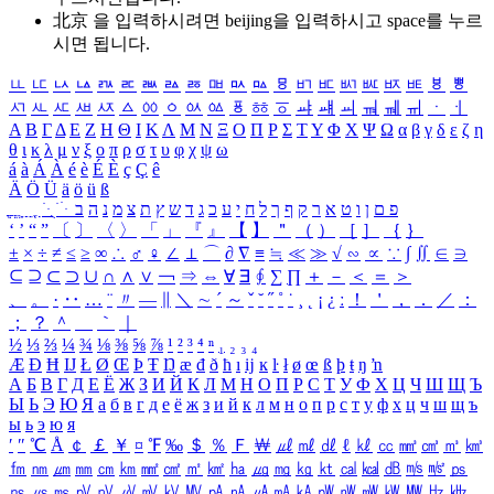
北京 을 입력하시려면
beijing
을 입력하시고 space를 누르
시면 됩니다.
ㅥ
ㅦ
ㅧ
ㅨ
ㅩ
ㅪ
ㅫ
ㅬ
ㅭ
ㅮ
ㅯ
ㅰ
ㅱ
ㅲ
ㅳ
ㅴ
ㅵ
ㅶ
ㅷ
ㅸ
ㅹ
ㅺ
ㅻ
ㅼ
ㅽ
ㅾ
ㅿ
ㆀ
ㆁ
ㆂ
ㆃ
ㆄ
ㆅ
ㆆ
ㆇ
ㆈ
ㆉ
ㆊ
ㆋ
ㆌ
ㆍ
ㆎ
Α
Β
Γ
Δ
Ε
Ζ
Η
Θ
Ι
Κ
Λ
Μ
Ν
Ξ
Ο
Π
Ρ
Σ
Τ
Υ
Φ
Χ
Ψ
Ω
α
β
γ
δ
ε
ζ
η
θ
ι
κ
λ
μ
ν
ξ
ο
π
ρ
σ
τ
υ
φ
χ
ψ
ω
á
à
Á
À
é
è
É
È
ç
Ç
ê
Ä
Ö
Ü
ä
ö
ü
ß
ְ
ֳ
ֲ
ֱ
ָ
ַ
ֵ
ֶ
ִ
ֹ
ּ
ֻ
ׂ
ׁ
ּ
ב
ה
נ
מ
צ
ת
ץ
ש
ד
ג
כ
ע
י
ח
ל
ך
ף
ק
ר
א
ט
ו
ן
ם
פ
‘
’
“
”
〔
〕
〈
〉
「
」
『
』
【
】
＂
（
）
［
］
｛
｝
±
×
÷
≠
≤
≥
∞
∴
♂
♀
∠
⊥
⌒
∂
∇
≡
≒
≪
≫
√
∽
∝
∵
∫
∬
∈
∋
⊆
⊇
⊂
⊃
∪
∩
∧
∨
￢
⇒
⇔
∀
∃
∮
∑
∏
＋
－
＜
＝
＞
、
。
·
‥
…
¨
〃
―
∥
＼
∼
´
～
ˇ
˘
˝
˚
˙
¸
˛
¡
¿
ː
！
＇
，
．
／
：
；
？
＾
＿
｀
｜
½
⅓
⅔
¼
¾
⅛
⅜
⅝
⅞
¹
²
³
⁴
ⁿ
₁
₂
₃
₄
Æ
Ð
Ħ
Ĳ
Ł
Ø
Œ
Þ
Ŧ
Ŋ
æ
đ
ð
ħ
ı
ĳ
ĸ
ŀ
ł
ø
œ
ß
þ
ŧ
ŋ
ŉ
А
Б
В
Г
Д
Е
Ё
Ж
З
И
Й
К
Л
М
Н
О
П
Р
С
Т
У
Ф
Х
Ц
Ч
Ш
Щ
Ъ
Ы
Ь
Э
Ю
Я
а
б
в
г
д
е
ё
ж
з
и
й
к
л
м
н
о
п
р
с
т
у
ф
х
ц
ч
ш
щ
ъ
ы
ь
э
ю
я
′
″
℃
Å
￠
￡
￥
¤
℉
‰
＄
％
Ｆ
￦
㎕
㎖
㎗
ℓ
㎘
㏄
㎣
㎤
㎥
㎦
㎙
㎚
㎛
㎜
㎝
㎞
㎟
㎠
㎡
㎢
㏊
㎍
㎎
㎏
㏏
㎈
㎉
㏈
㎧
㎨
㎰
㎱
㎲
㎳
㎴
㎵
㎶
㎷
㎸
㎹
㎀
㎁
㎂
㎃
㎄
㎺
㎻
㎽
㎾
㎿
㎐
㎑