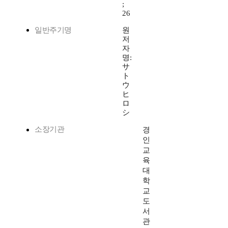
;
26
일반주기명
원
저
자
명:
サ
ト
ウ
ヒ
ロ
シ
소장기관
경
인
교
육
대
학
교
도
서
관