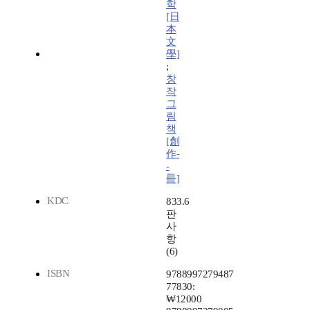
학
[日
本
文
學]
;
창
작
그
림
책
[創
作-
-
冊]
KDC
833.6
판
사
항
(6)
ISBN
9788997279487
77830:
₩12000