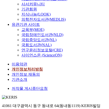
사서커뮤니티
기관회원
지식나눔(LOOK)
의학전자도서관(MEDLIS)
유관기관 사이트
교육부(MOE)
국립장애인도서관(NLD)
국립중앙도서관(NL)
국회도서관(NAL)
연구윤리정보포털(CRE)
사이언스온 (ScienceON)
이용약관
개인정보처리방침
개인정보 재동의
기관소개
저작물 게시중단요청
41061 대구광역시 동구 동내로 64(동내동1119) KERIS빌딩