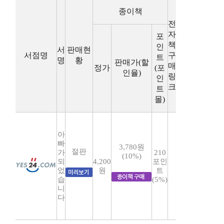
종이책
전
자
포
책
인
서
판매현
서점명
구
트
명
황
판매가(할
매
정가
(포
인율)
링
인
크
트
몰)
아
빠
3,780원
절판
가
210
(10%)
되
4,200
포인
었
원
트
습
(5%)
니
다