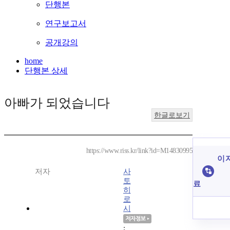
단행본
연구보고서
공개강의
home
단행본 상세
아빠가 되었습니다
한글로보기
https://www.riss.kr/link?id=M14830995
이 
저자
사
토
료
히
로
시
;