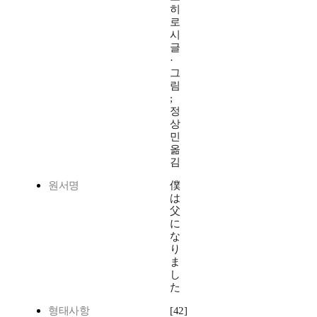
히
로
시
글
·
그
림
;
정
상
민
옮
김
원서명
僕
は
父
に
な
り
ま
し
た
형태사항
[42]