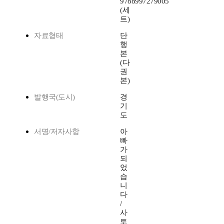
9788997279005
(세
트)
자료형태
단
행
본
(다
권
본)
발행국(도시)
경
기
도
서명/저자사항
아
빠
가
되
었
습
니
다
/
사
토