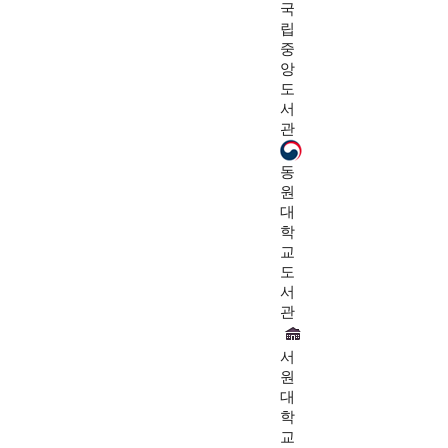
국
립
중
앙
도
서
관
동
원
대
학
교
도
서
관
서
원
대
학
교