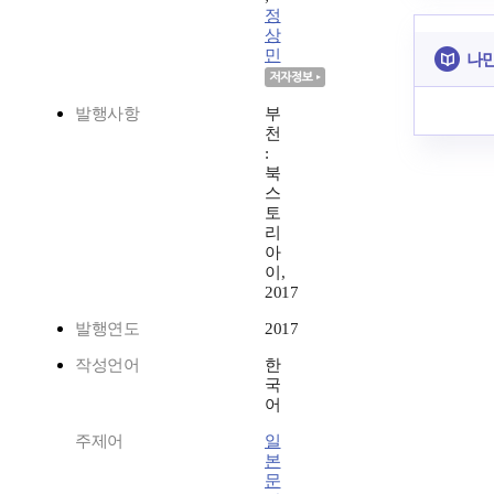
정
상
민
나만
발행사항
부
천
:
북
스
토
리
아
이,
2017
발행연도
2017
작성언어
한
국
어
주제어
일
본
문