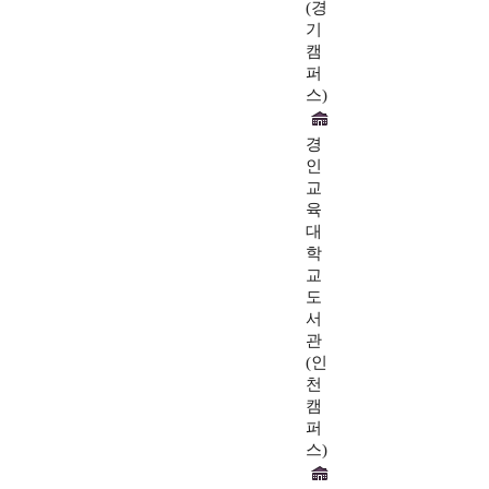
(경
기
캠
퍼
스)
경
인
교
육
대
학
교
도
서
관
(인
천
캠
퍼
스)