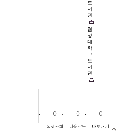
도
서
관
협
성
대
학
교
도
서
관
0
0
0
상세조회
다운로드
내보내기