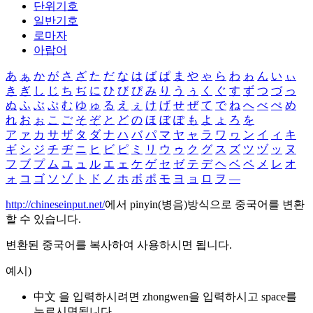
단위기호
일반기호
로마자
아랍어
あ
ぁ
か
が
さ
ざ
た
だ
な
は
ば
ぱ
ま
や
ゃ
ら
わ
ゎ
ん
い
ぃ
き
ぎ
し
じ
ち
ぢ
に
ひ
び
ぴ
み
り
う
ぅ
く
ぐ
す
ず
つ
づ
っ
ぬ
ふ
ぶ
ぷ
む
ゆ
ゅ
る
え
ぇ
け
げ
せ
ぜ
て
で
ね
へ
べ
ぺ
め
れ
お
ぉ
こ
ご
そ
ぞ
と
ど
の
ほ
ぼ
ぽ
も
よ
ょ
ろ
を
ア
ァ
カ
サ
ザ
タ
ダ
ナ
ハ
バ
パ
マ
ヤ
ャ
ラ
ワ
ヮ
ン
イ
ィ
キ
ギ
シ
ジ
チ
ヂ
ニ
ヒ
ビ
ピ
ミ
リ
ウ
ゥ
ク
グ
ス
ズ
ツ
ヅ
ッ
ヌ
フ
ブ
プ
ム
ユ
ュ
ル
エ
ェ
ケ
ゲ
セ
ゼ
テ
デ
ヘ
ベ
ペ
メ
レ
オ
ォ
コ
ゴ
ソ
ゾ
ト
ド
ノ
ホ
ボ
ポ
モ
ヨ
ョ
ロ
ヲ
―
http://chineseinput.net/
에서 pinyin(병음)방식으로 중국어를 변환
할 수 있습니다.
변환된 중국어를 복사하여 사용하시면 됩니다.
예시)
中文 을 입력하시려면
zhongwen
을 입력하시고 space를
누르시면됩니다.