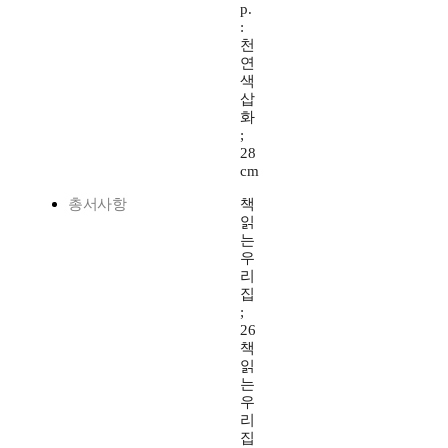
p.
:
천
연
색
삽
화
;
28
cm
총서사항
책
읽
는
우
리
집
;
26
책
읽
는
우
리
집