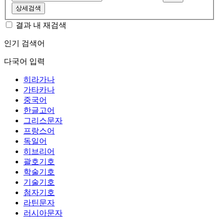
상세검색
결과 내 재검색
인기 검색어
다국어 입력
히라가나
가타카나
중국어
한글고어
그리스문자
프랑스어
독일어
히브리어
괄호기호
학술기호
기술기호
첨자기호
라틴문자
러시아문자