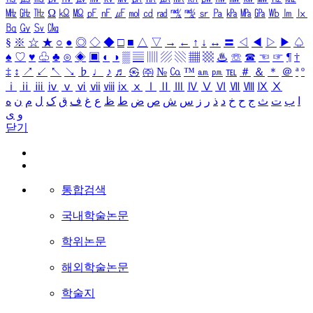
㎒
㎓
㎔
Ω
㏀
㏁
㎊
㎋
㎌
㏖
㏅
㎭
㎮
㎯
㏛
㎩
㎪
㎫
㎬
㏝
㏐
㏓
㏃
㏉
㏜
㏆
§
※
☆
★
○
●
◎
◇
◆
□
■
△
▽
→
←
↑
↓
↔
〓
◁
◀
▷
▶
♤
♠
♡
♥
♧
♣
⊙
◈
▣
◐
◑
▒
▤
▥
▨
▧
▦
▩
♨
☏
☎
☜
☞
¶
†
‡
↕
↗
↙
↖
↘
♭
♩
♪
♬
㉿
㈜
№
㏇
™
㏂
㏘
℡
＃
＆
＊
＠
ª
º
ⅰ
ⅱ
ⅲ
ⅳ
ⅴ
ⅵ
ⅶ
ⅷ
ⅸ
ⅹ
Ⅰ
Ⅱ
Ⅲ
Ⅳ
Ⅴ
Ⅵ
Ⅶ
Ⅷ
Ⅸ
Ⅹ
ا
ب
ت
ث
ج
ح
خ
د
ذ
ر
ز
س
ش
ص
ض
ط
ظ
ع
غ
ف
ق
ک
ل
م
ن
ه
و
ی
닫기
통합검색
국내학술논문
학위논문
해외학술논문
학술지