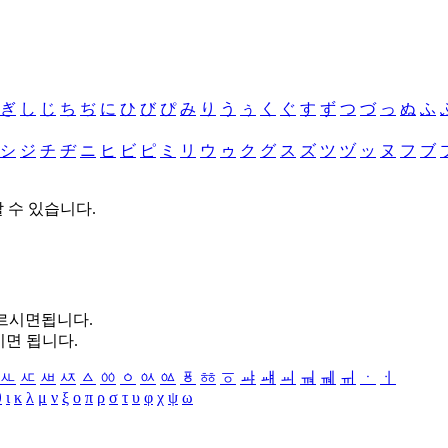
ぎ
し
じ
ち
ぢ
に
ひ
び
ぴ
み
り
う
ぅ
く
ぐ
す
ず
つ
づ
っ
ぬ
ふ
シ
ジ
チ
ヂ
ニ
ヒ
ビ
ピ
ミ
リ
ウ
ゥ
ク
グ
ス
ズ
ツ
ヅ
ッ
ヌ
フ
ブ
할 수 있습니다.
누르시면됩니다.
시면 됩니다.
ㅻ
ㅼ
ㅽ
ㅾ
ㅿ
ㆀ
ㆁ
ㆂ
ㆃ
ㆄ
ㆅ
ㆆ
ㆇ
ㆈ
ㆉ
ㆊ
ㆋ
ㆌ
ㆍ
ㆎ
θ
ι
κ
λ
μ
ν
ξ
ο
π
ρ
σ
τ
υ
φ
χ
ψ
ω