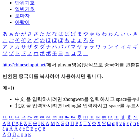
단위기호
일반기호
로마자
아랍어
あ
ぁ
か
が
さ
ざ
た
だ
な
は
ば
ぱ
ま
や
ゃ
ら
わ
ゎ
ん
い
ぃ
き
こ
ご
そ
ぞ
と
ど
の
ほ
ぼ
ぽ
も
よ
ょ
ろ
を
ア
ァ
カ
サ
ザ
タ
ダ
ナ
ハ
バ
パ
マ
ヤ
ャ
ラ
ワ
ヮ
ン
イ
ィ
キ
ギ
ソ
ゾ
ト
ド
ノ
ホ
ボ
ポ
モ
ヨ
ョ
ロ
ヲ
―
http://chineseinput.net/
에서 pinyin(병음)방식으로 중국어를 변환
변환된 중국어를 복사하여 사용하시면 됩니다.
예시)
中文 을 입력하시려면
zhongwen
을 입력하시고 space를
北京 을 입력하시려면
beijing
을 입력하시고 space를 누르
ㅥ
ㅦ
ㅧ
ㅨ
ㅩ
ㅪ
ㅫ
ㅬ
ㅭ
ㅮ
ㅯ
ㅰ
ㅱ
ㅲ
ㅳ
ㅴ
ㅵ
ㅶ
ㅷ
ㅸ
ㅹ
ㅺ
Α
Β
Γ
Δ
Ε
Ζ
Η
Θ
Ι
Κ
Λ
Μ
Ν
Ξ
Ο
Π
Ρ
Σ
Τ
Υ
Φ
Χ
Ψ
Ω
α
β
γ
δ
ε
ζ
η
á
à
Á
À
é
è
É
È
ç
Ç
ê
Ä
Ö
Ü
ä
ö
ü
ß