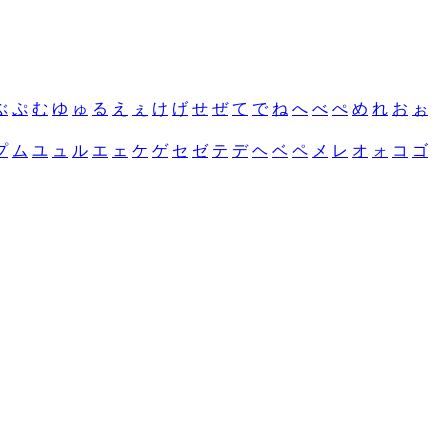
ぶ
ぷ
む
ゆ
ゅ
る
え
ぇ
け
げ
せ
ぜ
て
で
ね
へ
べ
ぺ
め
れ
お
ぉ
プ
ム
ユ
ュ
ル
エ
ェ
ケ
ゲ
セ
ゼ
テ
デ
ヘ
ベ
ペ
メ
レ
オ
ォ
コ
ゴ