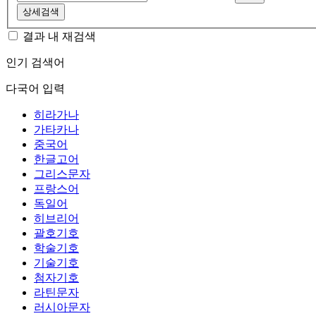
상세검색
결과 내 재검색
인기 검색어
다국어 입력
히라가나
가타카나
중국어
한글고어
그리스문자
프랑스어
독일어
히브리어
괄호기호
학술기호
기술기호
첨자기호
라틴문자
러시아문자