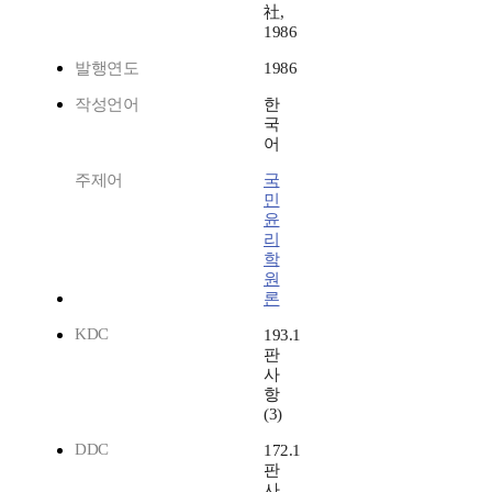
社,
1986
발행연도
1986
작성언어
한
국
어
주제어
국
민
윤
리
학
원
론
KDC
193.1
판
사
항
(3)
DDC
172.1
판
사