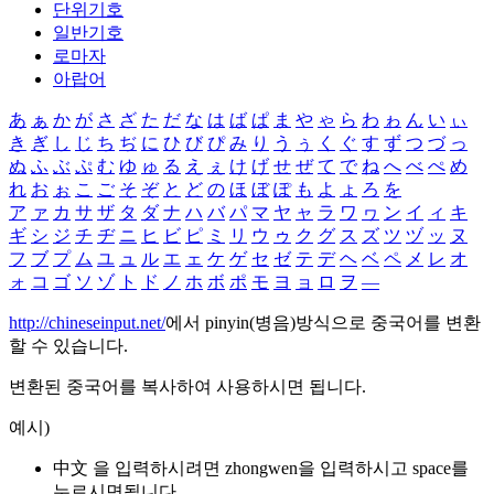
단위기호
일반기호
로마자
아랍어
あ
ぁ
か
が
さ
ざ
た
だ
な
は
ば
ぱ
ま
や
ゃ
ら
わ
ゎ
ん
い
ぃ
き
ぎ
し
じ
ち
ぢ
に
ひ
び
ぴ
み
り
う
ぅ
く
ぐ
す
ず
つ
づ
っ
ぬ
ふ
ぶ
ぷ
む
ゆ
ゅ
る
え
ぇ
け
げ
せ
ぜ
て
で
ね
へ
べ
ぺ
め
れ
お
ぉ
こ
ご
そ
ぞ
と
ど
の
ほ
ぼ
ぽ
も
よ
ょ
ろ
を
ア
ァ
カ
サ
ザ
タ
ダ
ナ
ハ
バ
パ
マ
ヤ
ャ
ラ
ワ
ヮ
ン
イ
ィ
キ
ギ
シ
ジ
チ
ヂ
ニ
ヒ
ビ
ピ
ミ
リ
ウ
ゥ
ク
グ
ス
ズ
ツ
ヅ
ッ
ヌ
フ
ブ
プ
ム
ユ
ュ
ル
エ
ェ
ケ
ゲ
セ
ゼ
テ
デ
ヘ
ベ
ペ
メ
レ
オ
ォ
コ
ゴ
ソ
ゾ
ト
ド
ノ
ホ
ボ
ポ
モ
ヨ
ョ
ロ
ヲ
―
http://chineseinput.net/
에서 pinyin(병음)방식으로 중국어를 변환
할 수 있습니다.
변환된 중국어를 복사하여 사용하시면 됩니다.
예시)
中文 을 입력하시려면
zhongwen
을 입력하시고 space를
누르시면됩니다.