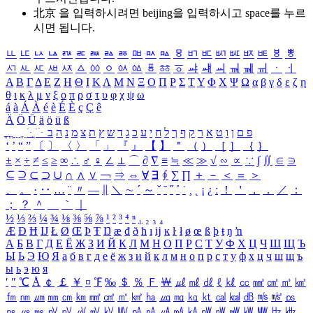
北京 을 입력하시려면
beijing
을 입력하시고 space를 누르
시면 됩니다.
ㅥ
ㅦ
ㅧ
ㅨ
ㅩ
ㅪ
ㅫ
ㅬ
ㅭ
ㅮ
ㅯ
ㅰ
ㅱ
ㅲ
ㅳ
ㅴ
ㅵ
ㅶ
ㅷ
ㅸ
ㅹ
ㅺ
ㅻ
ㅼ
ㅽ
ㅾ
ㅿ
ㆀ
ㆁ
ㆂ
ㆃ
ㆄ
ㆅ
ㆆ
ㆇ
ㆈ
ㆉ
ㆊ
ㆋ
ㆌ
ㆍ
ㆎ
Α
Β
Γ
Δ
Ε
Ζ
Η
Θ
Ι
Κ
Λ
Μ
Ν
Ξ
Ο
Π
Ρ
Σ
Τ
Υ
Φ
Χ
Ψ
Ω
α
β
γ
δ
ε
ζ
η
θ
ι
κ
λ
μ
ν
ξ
ο
π
ρ
σ
τ
υ
φ
χ
ψ
ω
á
à
Á
À
é
è
É
È
ç
Ç
ê
Ä
Ö
Ü
ä
ö
ü
ß
ְ
ֳ
ֲ
ֱ
ָ
ַ
ֵ
ֶ
ִ
ֹ
ּ
ֻ
ׂ
ׁ
ּ
ב
ה
נ
מ
צ
ת
ץ
ש
ד
ג
כ
ע
י
ח
ל
ך
ף
ק
ר
א
ט
ו
ן
ם
פ
‘
’
“
”
〔
〕
〈
〉
「
」
『
』
【
】
＂
（
）
［
］
｛
｝
±
×
÷
≠
≤
≥
∞
∴
♂
♀
∠
⊥
⌒
∂
∇
≡
≒
≪
≫
√
∽
∝
∵
∫
∬
∈
∋
⊆
⊇
⊂
⊃
∪
∩
∧
∨
￢
⇒
⇔
∀
∃
∮
∑
∏
＋
－
＜
＝
＞
、
。
·
‥
…
¨
〃
―
∥
＼
∼
´
～
ˇ
˘
˝
˚
˙
¸
˛
¡
¿
ː
！
＇
，
．
／
：
；
？
＾
＿
｀
｜
½
⅓
⅔
¼
¾
⅛
⅜
⅝
⅞
¹
²
³
⁴
ⁿ
₁
₂
₃
₄
Æ
Ð
Ħ
Ĳ
Ł
Ø
Œ
Þ
Ŧ
Ŋ
æ
đ
ð
ħ
ı
ĳ
ĸ
ŀ
ł
ø
œ
ß
þ
ŧ
ŋ
ŉ
А
Б
В
Г
Д
Е
Ё
Ж
З
И
Й
К
Л
М
Н
О
П
Р
С
Т
У
Ф
Х
Ц
Ч
Ш
Щ
Ъ
Ы
Ь
Э
Ю
Я
а
б
в
г
д
е
ё
ж
з
и
й
к
л
м
н
о
п
р
с
т
у
ф
х
ц
ч
ш
щ
ъ
ы
ь
э
ю
я
′
″
℃
Å
￠
￡
￥
¤
℉
‰
＄
％
Ｆ
￦
㎕
㎖
㎗
ℓ
㎘
㏄
㎣
㎤
㎥
㎦
㎙
㎚
㎛
㎜
㎝
㎞
㎟
㎠
㎡
㎢
㏊
㎍
㎎
㎏
㏏
㎈
㎉
㏈
㎧
㎨
㎰
㎱
㎲
㎳
㎴
㎵
㎶
㎷
㎸
㎹
㎀
㎁
㎂
㎃
㎄
㎺
㎻
㎽
㎾
㎿
㎐
㎑