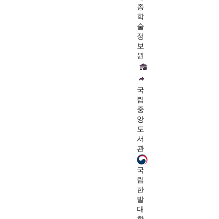
종
학
술
정
보
원
국
립
중
앙
도
서
관
국
립
한
밭
대
학