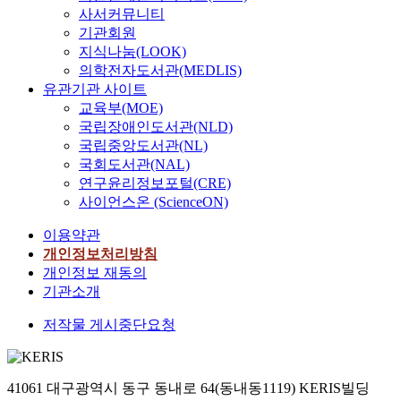
사서커뮤니티
기관회원
지식나눔(LOOK)
의학전자도서관(MEDLIS)
유관기관 사이트
교육부(MOE)
국립장애인도서관(NLD)
국립중앙도서관(NL)
국회도서관(NAL)
연구윤리정보포털(CRE)
사이언스온 (ScienceON)
이용약관
개인정보처리방침
개인정보 재동의
기관소개
저작물 게시중단요청
41061 대구광역시 동구 동내로 64(동내동1119) KERIS빌딩