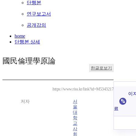
단행본
연구보고서
공개강의
home
단행본 상세
國民倫理學原論
한글로보기
https://www.riss.kr/link?id=M5343217
이 
저자
서
울
료
대
학
교
사
회