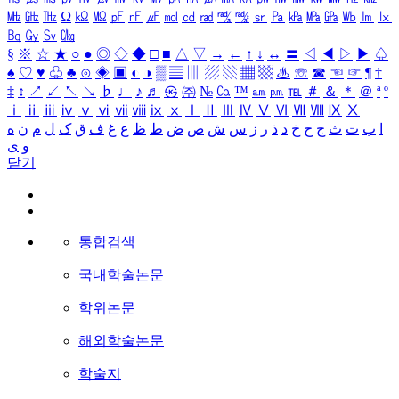
㎒
㎓
㎔
Ω
㏀
㏁
㎊
㎋
㎌
㏖
㏅
㎭
㎮
㎯
㏛
㎩
㎪
㎫
㎬
㏝
㏐
㏓
㏃
㏉
㏜
㏆
§
※
☆
★
○
●
◎
◇
◆
□
■
△
▽
→
←
↑
↓
↔
〓
◁
◀
▷
▶
♤
♠
♡
♥
♧
♣
⊙
◈
▣
◐
◑
▒
▤
▥
▨
▧
▦
▩
♨
☏
☎
☜
☞
¶
†
‡
↕
↗
↙
↖
↘
♭
♩
♪
♬
㉿
㈜
№
㏇
™
㏂
㏘
℡
＃
＆
＊
＠
ª
º
ⅰ
ⅱ
ⅲ
ⅳ
ⅴ
ⅵ
ⅶ
ⅷ
ⅸ
ⅹ
Ⅰ
Ⅱ
Ⅲ
Ⅳ
Ⅴ
Ⅵ
Ⅶ
Ⅷ
Ⅸ
Ⅹ
ا
ب
ت
ث
ج
ح
خ
د
ذ
ر
ز
س
ش
ص
ض
ط
ظ
ع
غ
ف
ق
ک
ل
م
ن
ه
و
ی
닫기
통합검색
국내학술논문
학위논문
해외학술논문
학술지