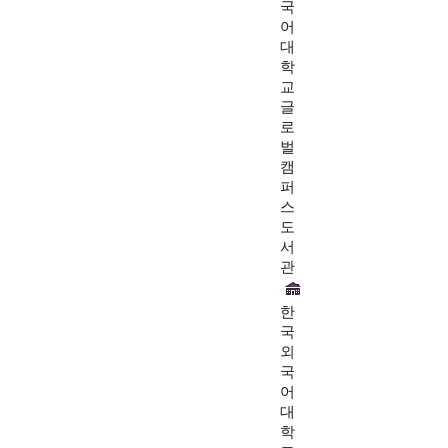
국
어
대
학
교
글
로
벌
캠
퍼
스
도
서
관
한
국
외
국
어
대
학