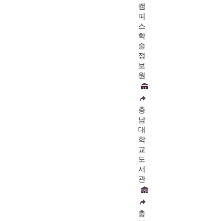
캠
퍼
스
학
술
정
보
원
충
남
대
학
교
도
서
관
충