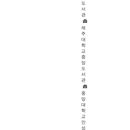
도
서
관
제
주
대
학
교
중
앙
도
서
관
중
앙
대
학
교
안
성