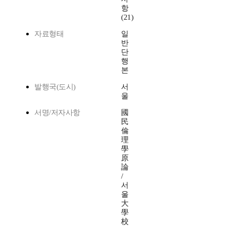
항
(21)
자료형태
일
반
단
행
본
발행국(도시)
서
울
서명/저자사항
國
民
倫
理
學
原
論
/
서
울
大
學
校