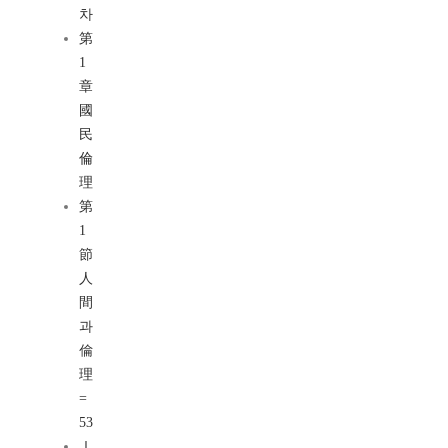
차
第
1
章
國
民
倫
理
第
1
節
人
間
과
倫
理
=
53
Ⅰ.