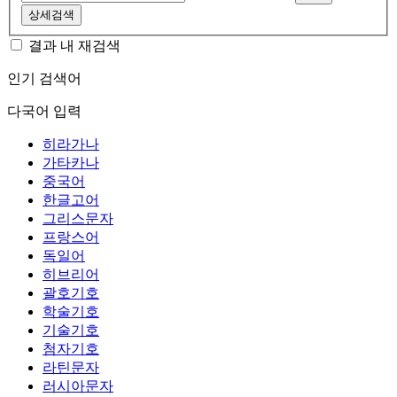
상세검색
결과 내 재검색
인기 검색어
다국어 입력
히라가나
가타카나
중국어
한글고어
그리스문자
프랑스어
독일어
히브리어
괄호기호
학술기호
기술기호
첨자기호
라틴문자
러시아문자