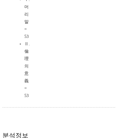
머
리
말
=
53
Ⅱ.
倫
理
의
意
義
=
53
분석정보