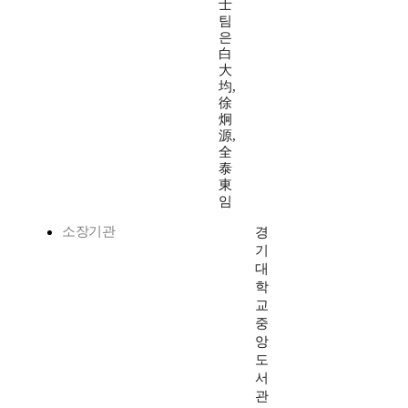
士
팀
은
白
大
均,
徐
炯
源,
全
泰
東
임
소장기관
경
기
대
학
교
중
앙
도
서
관