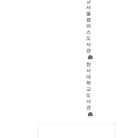
교
서
울
캠
퍼
스
도
서
관
한
서
대
학
교
도
서
관