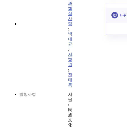
과
학
석
나만
사
팀
;
백
대
균
;
서
형
원
;
전
태
동
발행사항
서
울
:
民
族
文
化