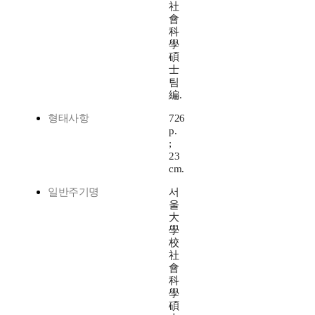
社
會
科
學
碩
士
팀
編.
형태사항
726
p.
;
23
cm.
일반주기명
서
울
大
學
校
社
會
科
學
碩