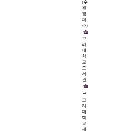
(수
원
캠
퍼
스)
고
려
대
학
교
도
서
관
고
려
대
학
교
세