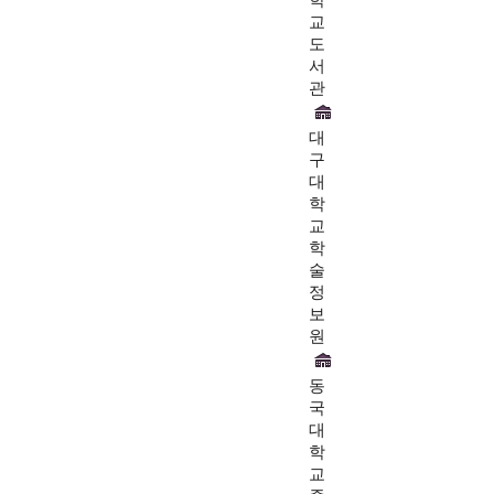
교
도
서
관
대
구
대
학
교
학
술
정
보
원
동
국
대
학
교