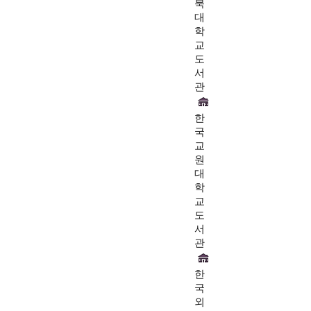
북
대
학
교
도
서
관
한
국
교
원
대
학
교
도
서
관
한
국
외