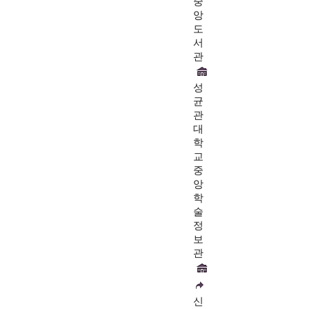
중
앙
도
서
관
성
균
관
대
학
교
중
앙
학
술
정
보
관
신