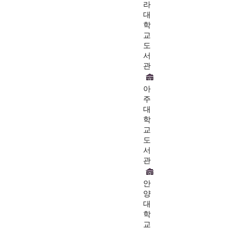
라
대
학
교
도
서
관
아
주
대
학
교
도
서
관
안
양
대
학
교