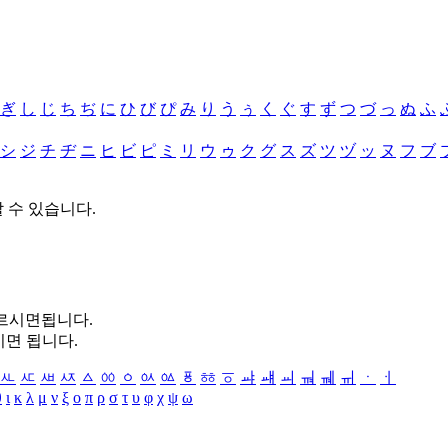
ぎ
し
じ
ち
ぢ
に
ひ
び
ぴ
み
り
う
ぅ
く
ぐ
す
ず
つ
づ
っ
ぬ
ふ
シ
ジ
チ
ヂ
ニ
ヒ
ビ
ピ
ミ
リ
ウ
ゥ
ク
グ
ス
ズ
ツ
ヅ
ッ
ヌ
フ
ブ
할 수 있습니다.
누르시면됩니다.
시면 됩니다.
ㅻ
ㅼ
ㅽ
ㅾ
ㅿ
ㆀ
ㆁ
ㆂ
ㆃ
ㆄ
ㆅ
ㆆ
ㆇ
ㆈ
ㆉ
ㆊ
ㆋ
ㆌ
ㆍ
ㆎ
θ
ι
κ
λ
μ
ν
ξ
ο
π
ρ
σ
τ
υ
φ
χ
ψ
ω