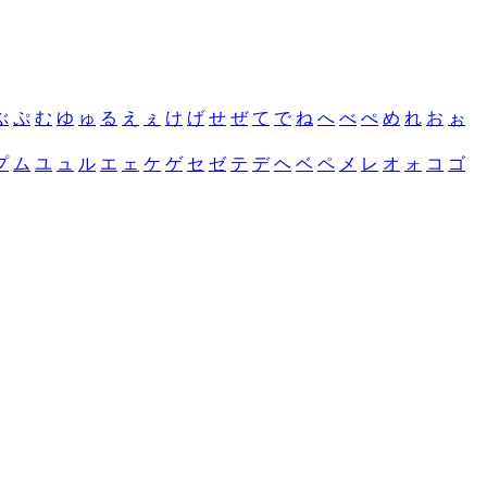
ぶ
ぷ
む
ゆ
ゅ
る
え
ぇ
け
げ
せ
ぜ
て
で
ね
へ
べ
ぺ
め
れ
お
ぉ
プ
ム
ユ
ュ
ル
エ
ェ
ケ
ゲ
セ
ゼ
テ
デ
ヘ
ベ
ペ
メ
レ
オ
ォ
コ
ゴ