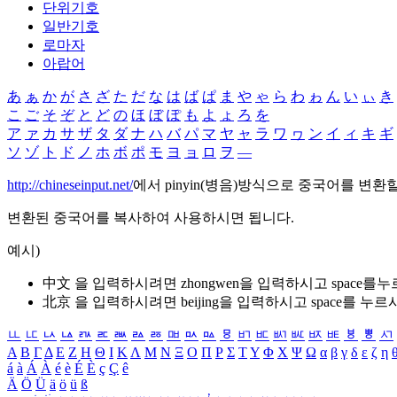
단위기호
일반기호
로마자
아랍어
あ
ぁ
か
が
さ
ざ
た
だ
な
は
ば
ぱ
ま
や
ゃ
ら
わ
ゎ
ん
い
ぃ
き
こ
ご
そ
ぞ
と
ど
の
ほ
ぼ
ぽ
も
よ
ょ
ろ
を
ア
ァ
カ
サ
ザ
タ
ダ
ナ
ハ
バ
パ
マ
ヤ
ャ
ラ
ワ
ヮ
ン
イ
ィ
キ
ギ
ソ
ゾ
ト
ド
ノ
ホ
ボ
ポ
モ
ヨ
ョ
ロ
ヲ
―
http://chineseinput.net/
에서 pinyin(병음)방식으로 중국어를 변환
변환된 중국어를 복사하여 사용하시면 됩니다.
예시)
中文 을 입력하시려면
zhongwen
을 입력하시고 space를
北京 을 입력하시려면
beijing
을 입력하시고 space를 누르
ㅥ
ㅦ
ㅧ
ㅨ
ㅩ
ㅪ
ㅫ
ㅬ
ㅭ
ㅮ
ㅯ
ㅰ
ㅱ
ㅲ
ㅳ
ㅴ
ㅵ
ㅶ
ㅷ
ㅸ
ㅹ
ㅺ
Α
Β
Γ
Δ
Ε
Ζ
Η
Θ
Ι
Κ
Λ
Μ
Ν
Ξ
Ο
Π
Ρ
Σ
Τ
Υ
Φ
Χ
Ψ
Ω
α
β
γ
δ
ε
ζ
η
á
à
Á
À
é
è
É
È
ç
Ç
ê
Ä
Ö
Ü
ä
ö
ü
ß