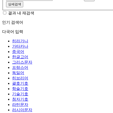
상세검색
결과 내 재검색
인기 검색어
다국어 입력
히라가나
가타카나
중국어
한글고어
그리스문자
프랑스어
독일어
히브리어
괄호기호
학술기호
기술기호
첨자기호
라틴문자
러시아문자