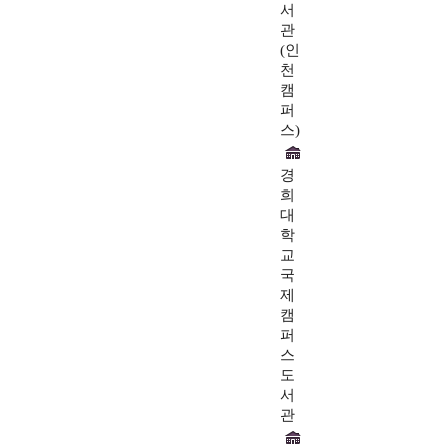
서
관
(인
천
캠
퍼
스)
경
희
대
학
교
국
제
캠
퍼
스
도
서
관