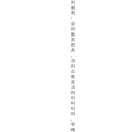
지
원
칙
/
요
아
힘
프
란
츠
,
크
리
스
토
프
크
라
이
마
이
어
,
우
베