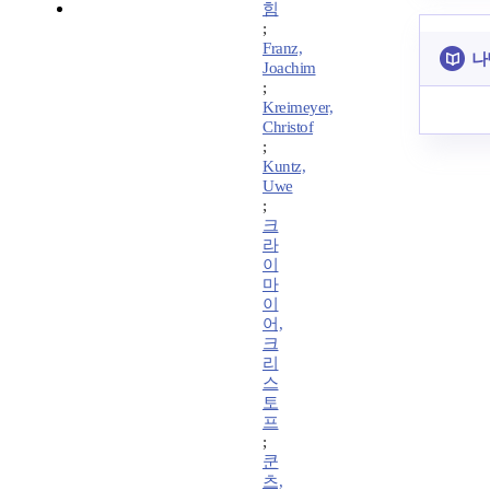
힘
;
Franz,
나
Joachim
;
Kreimeyer,
Christof
;
Kuntz,
Uwe
;
크
라
이
마
이
어,
크
리
스
토
프
;
쿤
츠,