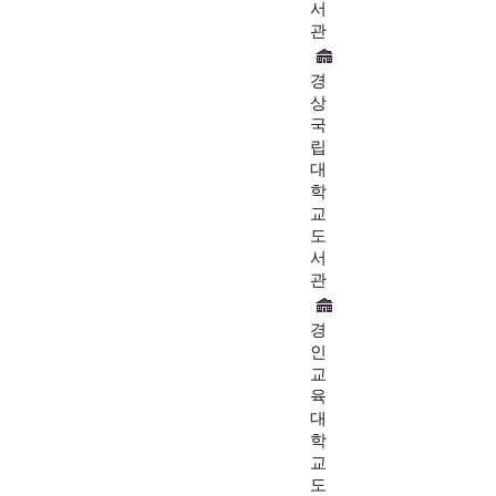
서
관
경
상
국
립
대
학
교
도
서
관
경
인
교
육
대
학
교
도