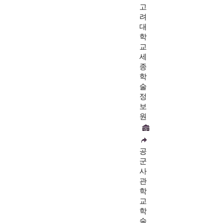
고
려
대
학
교
세
종
학
술
정
보
원
공
군
사
관
학
교
학
술