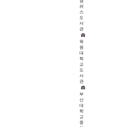
캠
퍼
스
도
서
관
목
원
대
학
교
도
서
관
부
산
대
학
교
중