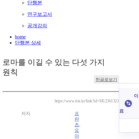
단행본
연구보고서
공개강의
home
단행본 상세
로마를 이길 수 있는 다섯 가지
원칙
한글로보기
이
https://www.riss.kr/link?id=M12361321
료
저자
프
란
츠,
요
아