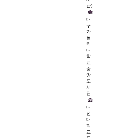
관)
대
구
가
톨
릭
대
학
교
중
앙
도
서
관
대
전
대
학
교
도