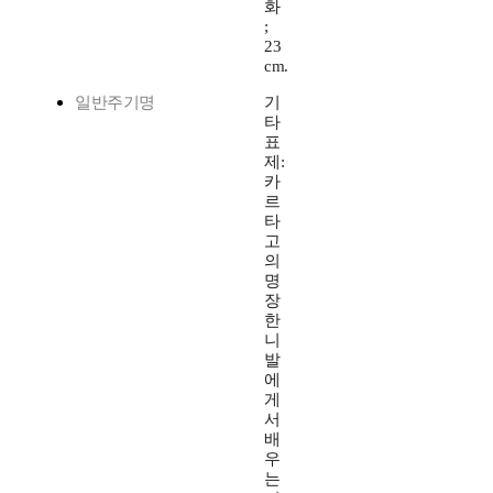
화
;
23
cm.
일반주기명
기
타
표
제:
카
르
타
고
의
명
장
한
니
발
에
게
서
배
우
는