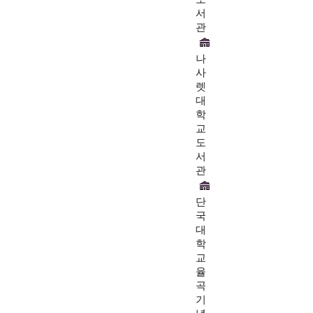
서
관
나
사
렛
대
학
교
도
서
관
단
국
대
학
교
율
곡
기