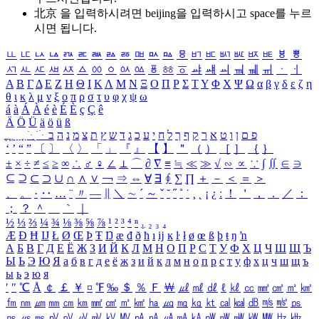
北京 을 입력하시려면
beijing
을 입력하시고 space를 누르
시면 됩니다.
ㅥ
ㅦ
ㅧ
ㅨ
ㅩ
ㅪ
ㅫ
ㅬ
ㅭ
ㅮ
ㅯ
ㅰ
ㅱ
ㅲ
ㅳ
ㅴ
ㅵ
ㅶ
ㅷ
ㅸ
ㅹ
ㅺ
ㅻ
ㅼ
ㅽ
ㅾ
ㅿ
ㆀ
ㆁ
ㆂ
ㆃ
ㆄ
ㆅ
ㆆ
ㆇ
ㆈ
ㆉ
ㆊ
ㆋ
ㆌ
ㆍ
ㆎ
Α
Β
Γ
Δ
Ε
Ζ
Η
Θ
Ι
Κ
Λ
Μ
Ν
Ξ
Ο
Π
Ρ
Σ
Τ
Υ
Φ
Χ
Ψ
Ω
α
β
γ
δ
ε
ζ
η
θ
ι
κ
λ
μ
ν
ξ
ο
π
ρ
σ
τ
υ
φ
χ
ψ
ω
á
à
Á
À
é
è
É
È
ç
Ç
ê
Ä
Ö
Ü
ä
ö
ü
ß
ְ
ֳ
ֲ
ֱ
ָ
ַ
ֵ
ֶ
ִ
ֹ
ּ
ֻ
ׂ
ׁ
ּ
ב
ה
נ
מ
צ
ת
ץ
ש
ד
ג
כ
ע
י
ח
ל
ך
ף
ק
ר
א
ט
ו
ן
ם
פ
‘
’
“
”
〔
〕
〈
〉
「
」
『
』
【
】
＂
（
）
［
］
｛
｝
±
×
÷
≠
≤
≥
∞
∴
♂
♀
∠
⊥
⌒
∂
∇
≡
≒
≪
≫
√
∽
∝
∵
∫
∬
∈
∋
⊆
⊇
⊂
⊃
∪
∩
∧
∨
￢
⇒
⇔
∀
∃
∮
∑
∏
＋
－
＜
＝
＞
、
。
·
‥
…
¨
〃
―
∥
＼
∼
´
～
ˇ
˘
˝
˚
˙
¸
˛
¡
¿
ː
！
＇
，
．
／
：
；
？
＾
＿
｀
｜
½
⅓
⅔
¼
¾
⅛
⅜
⅝
⅞
¹
²
³
⁴
ⁿ
₁
₂
₃
₄
Æ
Ð
Ħ
Ĳ
Ł
Ø
Œ
Þ
Ŧ
Ŋ
æ
đ
ð
ħ
ı
ĳ
ĸ
ŀ
ł
ø
œ
ß
þ
ŧ
ŋ
ŉ
А
Б
В
Г
Д
Е
Ё
Ж
З
И
Й
К
Л
М
Н
О
П
Р
С
Т
У
Ф
Х
Ц
Ч
Ш
Щ
Ъ
Ы
Ь
Э
Ю
Я
а
б
в
г
д
е
ё
ж
з
и
й
к
л
м
н
о
п
р
с
т
у
ф
х
ц
ч
ш
щ
ъ
ы
ь
э
ю
я
′
″
℃
Å
￠
￡
￥
¤
℉
‰
＄
％
Ｆ
￦
㎕
㎖
㎗
ℓ
㎘
㏄
㎣
㎤
㎥
㎦
㎙
㎚
㎛
㎜
㎝
㎞
㎟
㎠
㎡
㎢
㏊
㎍
㎎
㎏
㏏
㎈
㎉
㏈
㎧
㎨
㎰
㎱
㎲
㎳
㎴
㎵
㎶
㎷
㎸
㎹
㎀
㎁
㎂
㎃
㎄
㎺
㎻
㎽
㎾
㎿
㎐
㎑