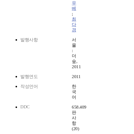
우
베
;
최
다
경
발행사항
서
울
:
더
숲,
2011
발행연도
2011
작성언어
한
국
어
DDC
658.409
판
사
항
(20)