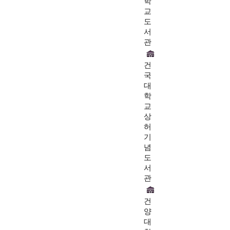
학
교
도
서
관
건
국
대
학
교
상
허
기
념
도
서
관
건
양
대