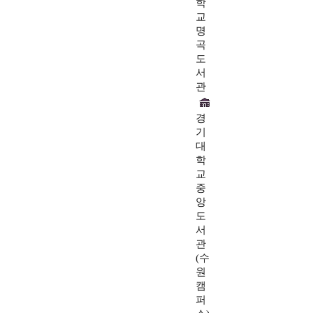
학
교
명
곡
도
서
관
경
기
대
학
교
중
앙
도
서
관
(수
원
캠
퍼