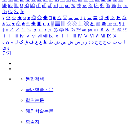
㎒
㎓
㎔
Ω
㏀
㏁
㎊
㎋
㎌
㏖
㏅
㎭
㎮
㎯
㏛
㎩
㎪
㎫
㎬
㏝
㏐
㏓
㏃
㏉
㏜
㏆
§
※
☆
★
○
●
◎
◇
◆
□
■
△
▽
→
←
↑
↓
↔
〓
◁
◀
▷
▶
♤
♠
♡
♥
♧
♣
⊙
◈
▣
◐
◑
▒
▤
▥
▨
▧
▦
▩
♨
☏
☎
☜
☞
¶
†
‡
↕
↗
↙
↖
↘
♭
♩
♪
♬
㉿
㈜
№
㏇
™
㏂
㏘
℡
＃
＆
＊
＠
ª
º
ⅰ
ⅱ
ⅲ
ⅳ
ⅴ
ⅵ
ⅶ
ⅷ
ⅸ
ⅹ
Ⅰ
Ⅱ
Ⅲ
Ⅳ
Ⅴ
Ⅵ
Ⅶ
Ⅷ
Ⅸ
Ⅹ
ا
ب
ت
ث
ج
ح
خ
د
ذ
ر
ز
س
ش
ص
ض
ط
ظ
ع
غ
ف
ق
ک
ل
م
ن
ه
و
ی
닫기
통합검색
국내학술논문
학위논문
해외학술논문
학술지