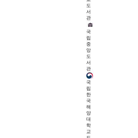
도
서
관
국
립
중
앙
도
서
관
국
립
한
국
해
양
대
학
교
도