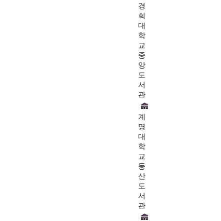
경
희
대
학
교
중
앙
도
서
관
계
명
대
학
교
동
산
도
서
관