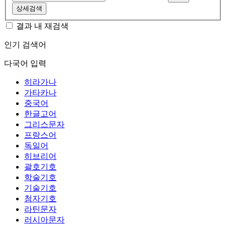
상세검색
결과 내 재검색
인기 검색어
다국어 입력
히라가나
가타카나
중국어
한글고어
그리스문자
프랑스어
독일어
히브리어
괄호기호
학술기호
기술기호
첨자기호
라틴문자
러시아문자