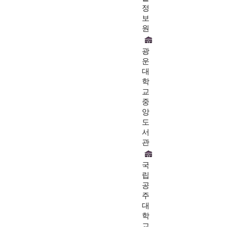
정
보
원
광
운
대
학
교
중
앙
도
서
관
국
립
공
주
대
학
교