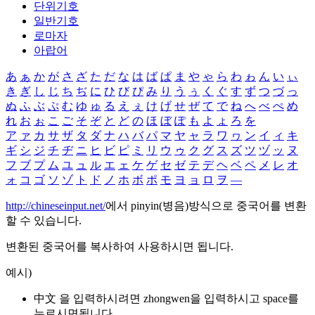
단위기호
일반기호
로마자
아랍어
あ
ぁ
か
が
さ
ざ
た
だ
な
は
ば
ぱ
ま
や
ゃ
ら
わ
ゎ
ん
い
ぃ
き
ぎ
し
じ
ち
ぢ
に
ひ
び
ぴ
み
り
う
ぅ
く
ぐ
す
ず
つ
づ
っ
ぬ
ふ
ぶ
ぷ
む
ゆ
ゅ
る
え
ぇ
け
げ
せ
ぜ
て
で
ね
へ
べ
ぺ
め
れ
お
ぉ
こ
ご
そ
ぞ
と
ど
の
ほ
ぼ
ぽ
も
よ
ょ
ろ
を
ア
ァ
カ
サ
ザ
タ
ダ
ナ
ハ
バ
パ
マ
ヤ
ャ
ラ
ワ
ヮ
ン
イ
ィ
キ
ギ
シ
ジ
チ
ヂ
ニ
ヒ
ビ
ピ
ミ
リ
ウ
ゥ
ク
グ
ス
ズ
ツ
ヅ
ッ
ヌ
フ
ブ
プ
ム
ユ
ュ
ル
エ
ェ
ケ
ゲ
セ
ゼ
テ
デ
ヘ
ベ
ペ
メ
レ
オ
ォ
コ
ゴ
ソ
ゾ
ト
ド
ノ
ホ
ボ
ポ
モ
ヨ
ョ
ロ
ヲ
―
http://chineseinput.net/
에서 pinyin(병음)방식으로 중국어를 변환
할 수 있습니다.
변환된 중국어를 복사하여 사용하시면 됩니다.
예시)
中文 을 입력하시려면
zhongwen
을 입력하시고 space를
누르시면됩니다.