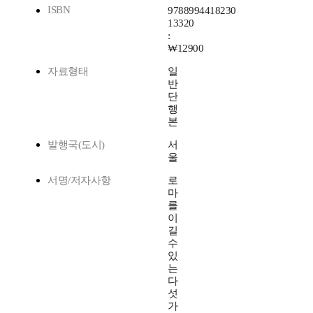
ISBN
9788994418230
13320
:
₩12900
자료형태
일
반
단
행
본
발행국(도시)
서
울
서명/저자사항
로
마
를
이
길
수
있
는
다
섯
가