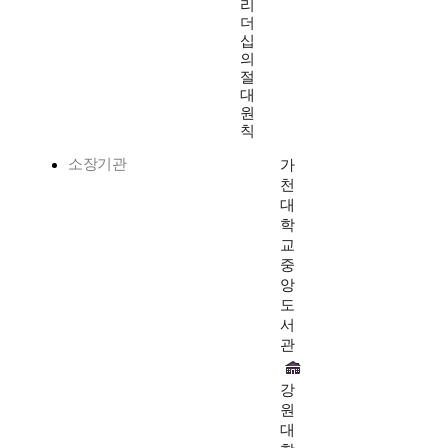
리
더
십
의
절
대
원
칙
소장기관
가
천
대
학
교
중
앙
도
서
관
강
원
대