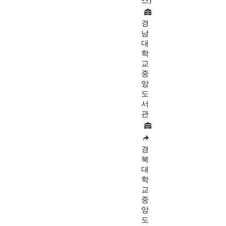
스)
경
남
대
학
교
중
앙
도
서
관
경
북
대
학
교
중
앙
도