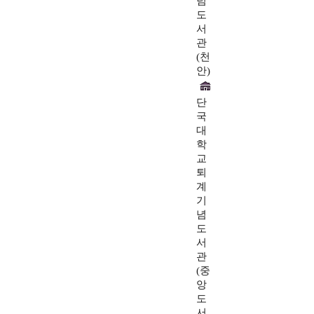
념
도
서
관
(천
안)
단
국
대
학
교
퇴
계
기
념
도
서
관
(중
앙
도
서