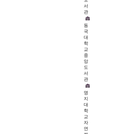
서
관
동
국
대
학
교
중
앙
도
서
관
명
지
대
학
교
자
연