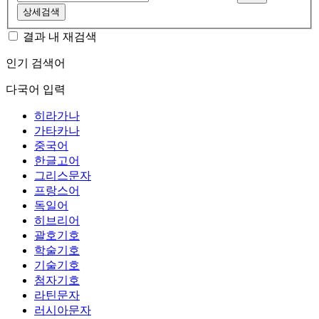
상세검색
결과 내 재검색
인기 검색어
다국어 입력
히라가나
가타카나
중국어
한글고어
그리스문자
프랑스어
독일어
히브리어
괄호기호
학술기호
기술기호
첨자기호
라틴문자
러시아문자