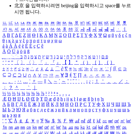
北京 을 입력하시려면
beijing
을 입력하시고 space를 누르
시면 됩니다.
ㅥ
ㅦ
ㅧ
ㅨ
ㅩ
ㅪ
ㅫ
ㅬ
ㅭ
ㅮ
ㅯ
ㅰ
ㅱ
ㅲ
ㅳ
ㅴ
ㅵ
ㅶ
ㅷ
ㅸ
ㅹ
ㅺ
ㅻ
ㅼ
ㅽ
ㅾ
ㅿ
ㆀ
ㆁ
ㆂ
ㆃ
ㆄ
ㆅ
ㆆ
ㆇ
ㆈ
ㆉ
ㆊ
ㆋ
ㆌ
ㆍ
ㆎ
Α
Β
Γ
Δ
Ε
Ζ
Η
Θ
Ι
Κ
Λ
Μ
Ν
Ξ
Ο
Π
Ρ
Σ
Τ
Υ
Φ
Χ
Ψ
Ω
α
β
γ
δ
ε
ζ
η
θ
ι
κ
λ
μ
ν
ξ
ο
π
ρ
σ
τ
υ
φ
χ
ψ
ω
á
à
Á
À
é
è
É
È
ç
Ç
ê
Ä
Ö
Ü
ä
ö
ü
ß
ְ
ֳ
ֲ
ֱ
ָ
ַ
ֵ
ֶ
ִ
ֹ
ּ
ֻ
ׂ
ׁ
ּ
ב
ה
נ
מ
צ
ת
ץ
ש
ד
ג
כ
ע
י
ח
ל
ך
ף
ק
ר
א
ט
ו
ן
ם
פ
‘
’
“
”
〔
〕
〈
〉
「
」
『
』
【
】
＂
（
）
［
］
｛
｝
±
×
÷
≠
≤
≥
∞
∴
♂
♀
∠
⊥
⌒
∂
∇
≡
≒
≪
≫
√
∽
∝
∵
∫
∬
∈
∋
⊆
⊇
⊂
⊃
∪
∩
∧
∨
￢
⇒
⇔
∀
∃
∮
∑
∏
＋
－
＜
＝
＞
、
。
·
‥
…
¨
〃
―
∥
＼
∼
´
～
ˇ
˘
˝
˚
˙
¸
˛
¡
¿
ː
！
＇
，
．
／
：
；
？
＾
＿
｀
｜
½
⅓
⅔
¼
¾
⅛
⅜
⅝
⅞
¹
²
³
⁴
ⁿ
₁
₂
₃
₄
Æ
Ð
Ħ
Ĳ
Ł
Ø
Œ
Þ
Ŧ
Ŋ
æ
đ
ð
ħ
ı
ĳ
ĸ
ŀ
ł
ø
œ
ß
þ
ŧ
ŋ
ŉ
А
Б
В
Г
Д
Е
Ё
Ж
З
И
Й
К
Л
М
Н
О
П
Р
С
Т
У
Ф
Х
Ц
Ч
Ш
Щ
Ъ
Ы
Ь
Э
Ю
Я
а
б
в
г
д
е
ё
ж
з
и
й
к
л
м
н
о
п
р
с
т
у
ф
х
ц
ч
ш
щ
ъ
ы
ь
э
ю
я
′
″
℃
Å
￠
￡
￥
¤
℉
‰
＄
％
Ｆ
￦
㎕
㎖
㎗
ℓ
㎘
㏄
㎣
㎤
㎥
㎦
㎙
㎚
㎛
㎜
㎝
㎞
㎟
㎠
㎡
㎢
㏊
㎍
㎎
㎏
㏏
㎈
㎉
㏈
㎧
㎨
㎰
㎱
㎲
㎳
㎴
㎵
㎶
㎷
㎸
㎹
㎀
㎁
㎂
㎃
㎄
㎺
㎻
㎽
㎾
㎿
㎐
㎑