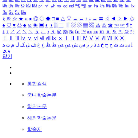
㎒
㎓
㎔
Ω
㏀
㏁
㎊
㎋
㎌
㏖
㏅
㎭
㎮
㎯
㏛
㎩
㎪
㎫
㎬
㏝
㏐
㏓
㏃
㏉
㏜
㏆
§
※
☆
★
○
●
◎
◇
◆
□
■
△
▽
→
←
↑
↓
↔
〓
◁
◀
▷
▶
♤
♠
♡
♥
♧
♣
⊙
◈
▣
◐
◑
▒
▤
▥
▨
▧
▦
▩
♨
☏
☎
☜
☞
¶
†
‡
↕
↗
↙
↖
↘
♭
♩
♪
♬
㉿
㈜
№
㏇
™
㏂
㏘
℡
＃
＆
＊
＠
ª
º
ⅰ
ⅱ
ⅲ
ⅳ
ⅴ
ⅵ
ⅶ
ⅷ
ⅸ
ⅹ
Ⅰ
Ⅱ
Ⅲ
Ⅳ
Ⅴ
Ⅵ
Ⅶ
Ⅷ
Ⅸ
Ⅹ
ا
ب
ت
ث
ج
ح
خ
د
ذ
ر
ز
س
ش
ص
ض
ط
ظ
ع
غ
ف
ق
ک
ل
م
ن
ه
و
ی
닫기
통합검색
국내학술논문
학위논문
해외학술논문
학술지