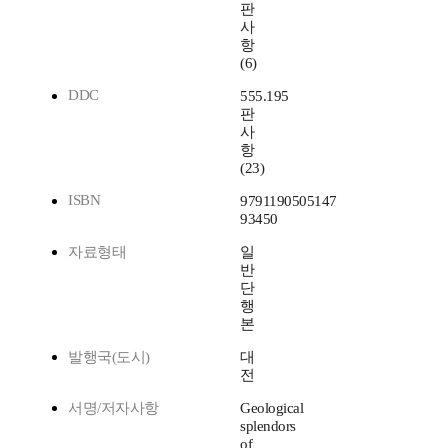
판
사
항
(6)
DDC
555.195
판
사
항
(23)
ISBN
9791190505147
93450
자료형태
일
반
단
행
본
발행국(도시)
대
전
서명/저자사항
Geological
splendors
of