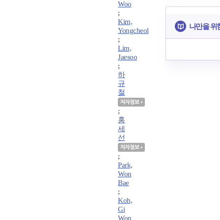
Woo
;
Kim,
나만을 위
Yongcheol
;
Lim,
Jaesoo
;
하
규
철
;
홍
세
선
;
Park,
Won
Bae
;
Koh,
Gi
Won