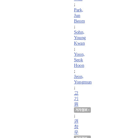
;
Park,
Jun
Beom
;
Sohn,
Young
Kwan
;
Yoon,
Seok
Hoon
;
Jeon,
Yongmun
;
고
기
원
;
권
창
우