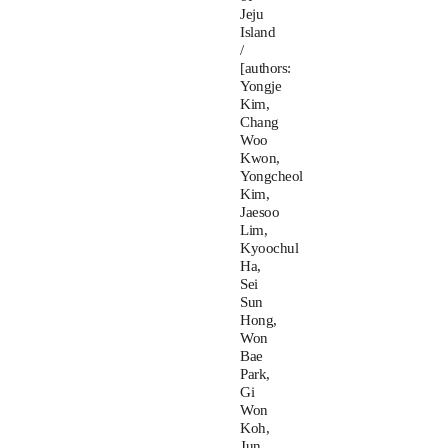
Jeju
Island
/
[authors:
Yongje
Kim,
Chang
Woo
Kwon,
Yongcheol
Kim,
Jaesoo
Lim,
Kyoochul
Ha,
Sei
Sun
Hong,
Won
Bae
Park,
Gi
Won
Koh,
Jun