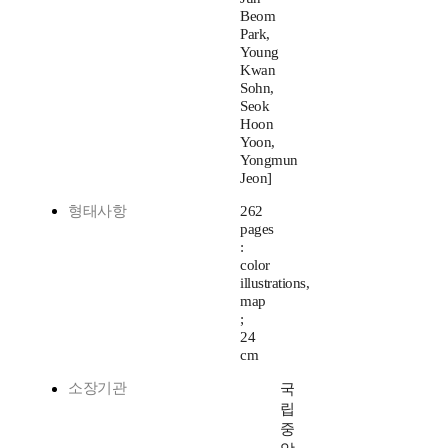
Beom
Park,
Young
Kwan
Sohn,
Seok
Hoon
Yoon,
Yongmun
Jeon]
형태사항
262
pages
:
color
illustrations,
map
;
24
cm
소장기관
국
립
중