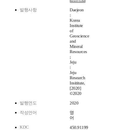
발행사항
Daejeon
:
Korea
Institute
of
Geoscience
and
Mineral
Resources
;
Jeju
:
Jeju
Research
Insititute,
[2020]
©2020
발행연도
2020
작성언어
영
어
KDC
450.91199