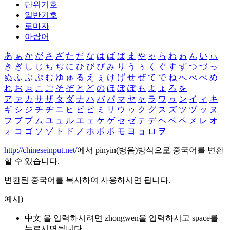
단위기호
일반기호
로마자
아랍어
あ
ぁ
か
が
さ
ざ
た
だ
な
は
ば
ぱ
ま
や
ゃ
ら
わ
ゎ
ん
い
ぃ
き
ぎ
し
じ
ち
ぢ
に
ひ
び
ぴ
み
り
う
ぅ
く
ぐ
す
ず
つ
づ
っ
ぬ
ふ
ぶ
ぷ
む
ゆ
ゅ
る
え
ぇ
け
げ
せ
ぜ
て
で
ね
へ
べ
ぺ
め
れ
お
ぉ
こ
ご
そ
ぞ
と
ど
の
ほ
ぼ
ぽ
も
よ
ょ
ろ
を
ア
ァ
カ
サ
ザ
タ
ダ
ナ
ハ
バ
パ
マ
ヤ
ャ
ラ
ワ
ヮ
ン
イ
ィ
キ
ギ
シ
ジ
チ
ヂ
ニ
ヒ
ビ
ピ
ミ
リ
ウ
ゥ
ク
グ
ス
ズ
ツ
ヅ
ッ
ヌ
フ
ブ
プ
ム
ユ
ュ
ル
エ
ェ
ケ
ゲ
セ
ゼ
テ
デ
ヘ
ベ
ペ
メ
レ
オ
ォ
コ
ゴ
ソ
ゾ
ト
ド
ノ
ホ
ボ
ポ
モ
ヨ
ョ
ロ
ヲ
―
http://chineseinput.net/
에서 pinyin(병음)방식으로 중국어를 변환
할 수 있습니다.
변환된 중국어를 복사하여 사용하시면 됩니다.
예시)
中文 을 입력하시려면
zhongwen
을 입력하시고 space를
누르시면됩니다.