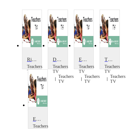
Richard Dawkins - Talking Education: Episode 1
Developments in 14-19: Institute of Education
Early Sex Education
The Struggle for Education in Karamoja
Teachers
Teachers
Teachers
Teachers
TV
TV
TV
TV
Teachers
Teachers
Teachers
Teachers
TV
TV
TV
TV
Early Sex Education: The Debate
Teachers
TV
Teachers