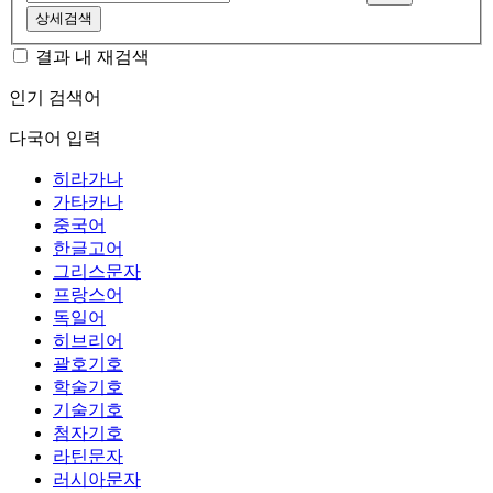
상세검색
결과 내 재검색
인기 검색어
다국어 입력
히라가나
가타카나
중국어
한글고어
그리스문자
프랑스어
독일어
히브리어
괄호기호
학술기호
기술기호
첨자기호
라틴문자
러시아문자