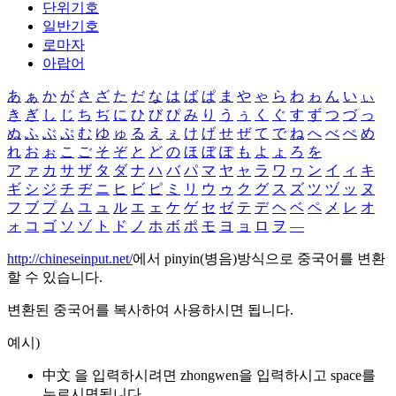
단위기호
일반기호
로마자
아랍어
あ
ぁ
か
が
さ
ざ
た
だ
な
は
ば
ぱ
ま
や
ゃ
ら
わ
ゎ
ん
い
ぃ
き
ぎ
し
じ
ち
ぢ
に
ひ
び
ぴ
み
り
う
ぅ
く
ぐ
す
ず
つ
づ
っ
ぬ
ふ
ぶ
ぷ
む
ゆ
ゅ
る
え
ぇ
け
げ
せ
ぜ
て
で
ね
へ
べ
ぺ
め
れ
お
ぉ
こ
ご
そ
ぞ
と
ど
の
ほ
ぼ
ぽ
も
よ
ょ
ろ
を
ア
ァ
カ
サ
ザ
タ
ダ
ナ
ハ
バ
パ
マ
ヤ
ャ
ラ
ワ
ヮ
ン
イ
ィ
キ
ギ
シ
ジ
チ
ヂ
ニ
ヒ
ビ
ピ
ミ
リ
ウ
ゥ
ク
グ
ス
ズ
ツ
ヅ
ッ
ヌ
フ
ブ
プ
ム
ユ
ュ
ル
エ
ェ
ケ
ゲ
セ
ゼ
テ
デ
ヘ
ベ
ペ
メ
レ
オ
ォ
コ
ゴ
ソ
ゾ
ト
ド
ノ
ホ
ボ
ポ
モ
ヨ
ョ
ロ
ヲ
―
http://chineseinput.net/
에서 pinyin(병음)방식으로 중국어를 변환
할 수 있습니다.
변환된 중국어를 복사하여 사용하시면 됩니다.
예시)
中文 을 입력하시려면
zhongwen
을 입력하시고 space를
누르시면됩니다.