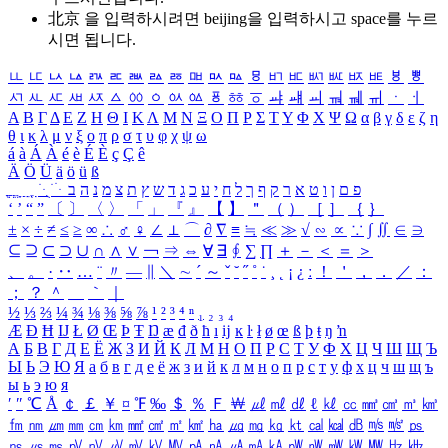
北京 을 입력하시려면
beijing
을 입력하시고 space를 누르
시면 됩니다.
ㅥ
ㅦ
ㅧ
ㅨ
ㅩ
ㅪ
ㅫ
ㅬ
ㅭ
ㅮ
ㅯ
ㅰ
ㅱ
ㅲ
ㅳ
ㅴ
ㅵ
ㅶ
ㅷ
ㅸ
ㅹ
ㅺ
ㅻ
ㅼ
ㅽ
ㅾ
ㅿ
ㆀ
ㆁ
ㆂ
ㆃ
ㆄ
ㆅ
ㆆ
ㆇ
ㆈ
ㆉ
ㆊ
ㆋ
ㆌ
ㆍ
ㆎ
Α
Β
Γ
Δ
Ε
Ζ
Η
Θ
Ι
Κ
Λ
Μ
Ν
Ξ
Ο
Π
Ρ
Σ
Τ
Υ
Φ
Χ
Ψ
Ω
α
β
γ
δ
ε
ζ
η
θ
ι
κ
λ
μ
ν
ξ
ο
π
ρ
σ
τ
υ
φ
χ
ψ
ω
á
à
Á
À
é
è
É
È
ç
Ç
ê
Ä
Ö
Ü
ä
ö
ü
ß
ְ
ֳ
ֲ
ֱ
ָ
ַ
ֵ
ֶ
ִ
ֹ
ּ
ֻ
ׂ
ׁ
ּ
ב
ה
נ
מ
צ
ת
ץ
ש
ד
ג
כ
ע
י
ח
ל
ך
ף
ק
ר
א
ט
ו
ן
ם
פ
‘
’
“
”
〔
〕
〈
〉
「
」
『
』
【
】
＂
（
）
［
］
｛
｝
±
×
÷
≠
≤
≥
∞
∴
♂
♀
∠
⊥
⌒
∂
∇
≡
≒
≪
≫
√
∽
∝
∵
∫
∬
∈
∋
⊆
⊇
⊂
⊃
∪
∩
∧
∨
￢
⇒
⇔
∀
∃
∮
∑
∏
＋
－
＜
＝
＞
、
。
·
‥
…
¨
〃
―
∥
＼
∼
´
～
ˇ
˘
˝
˚
˙
¸
˛
¡
¿
ː
！
＇
，
．
／
：
；
？
＾
＿
｀
｜
½
⅓
⅔
¼
¾
⅛
⅜
⅝
⅞
¹
²
³
⁴
ⁿ
₁
₂
₃
₄
Æ
Ð
Ħ
Ĳ
Ł
Ø
Œ
Þ
Ŧ
Ŋ
æ
đ
ð
ħ
ı
ĳ
ĸ
ŀ
ł
ø
œ
ß
þ
ŧ
ŋ
ŉ
А
Б
В
Г
Д
Е
Ё
Ж
З
И
Й
К
Л
М
Н
О
П
Р
С
Т
У
Ф
Х
Ц
Ч
Ш
Щ
Ъ
Ы
Ь
Э
Ю
Я
а
б
в
г
д
е
ё
ж
з
и
й
к
л
м
н
о
п
р
с
т
у
ф
х
ц
ч
ш
щ
ъ
ы
ь
э
ю
я
′
″
℃
Å
￠
￡
￥
¤
℉
‰
＄
％
Ｆ
￦
㎕
㎖
㎗
ℓ
㎘
㏄
㎣
㎤
㎥
㎦
㎙
㎚
㎛
㎜
㎝
㎞
㎟
㎠
㎡
㎢
㏊
㎍
㎎
㎏
㏏
㎈
㎉
㏈
㎧
㎨
㎰
㎱
㎲
㎳
㎴
㎵
㎶
㎷
㎸
㎹
㎀
㎁
㎂
㎃
㎄
㎺
㎻
㎽
㎾
㎿
㎐
㎑