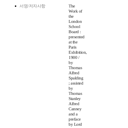
서명/저자사항
The
Work of
the
London
School
Board :
presented
at the
Paris
Exhibition,
1900 /
by
Thomas
Alfred
Spalding
; assisted
by
Thomas
Stanley
Alfred
Canney
and a
preface
by Lord