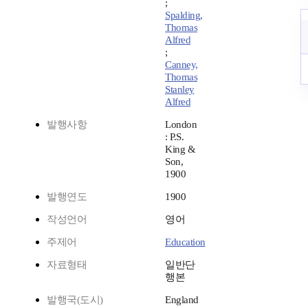
;
Spalding,
Thomas
Alfred
;
Canney,
Thomas
Stanley
Alfred
발행사항
London
: P.S.
King &
Son,
1900
발행연도
1900
작성언어
영어
주제어
Education
자료형태
일반단
행본
발행국(도시)
England