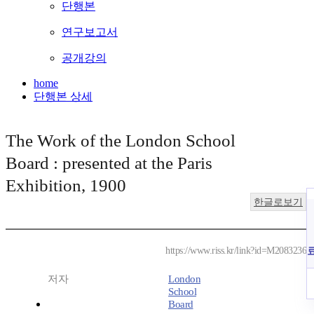
단행본
연구보고서
공개강의
home
단행본 상세
The Work of the London School
Board : presented at the Paris
Exhibition, 1900
한글로보기
https://www.riss.kr/link?id=M2083236
저자
London
School
Board