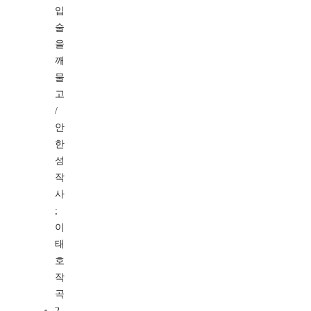
입
술
을
깨
물
고
/
안
한
성
작
사
;
이
태
호
작
곡
2.