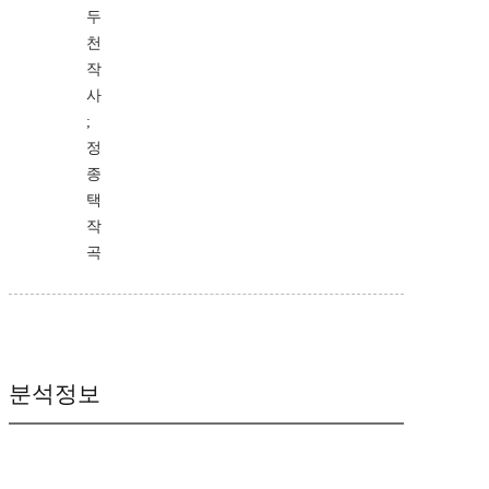
두
천
작
사
;
정
종
택
작
곡
분석정보