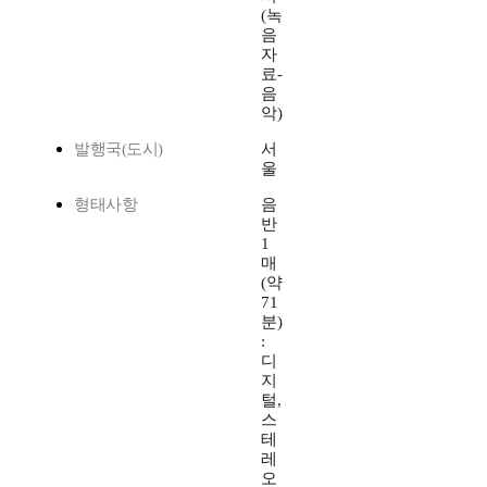
(녹
음
자
료-
음
악)
발행국(도시)
서
울
형태사항
음
반
1
매
(약
71
분)
:
디
지
털,
스
테
레
오