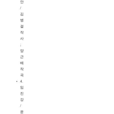
안
/
김
병
걸
작
사
;
양
근
배
작
곡
4.
임
진
강
/
윤