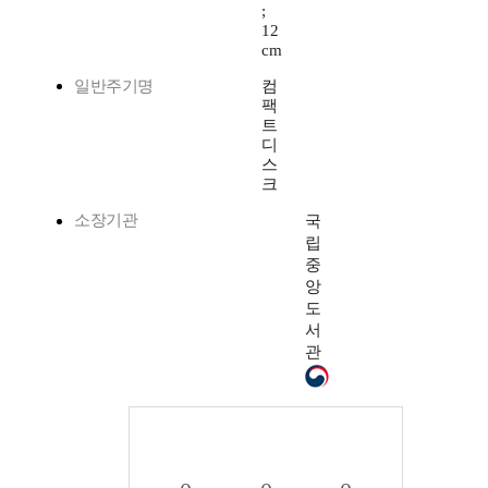
;
12
cm
일반주기명
컴
팩
트
디
스
크
소장기관
국
립
중
앙
도
서
관