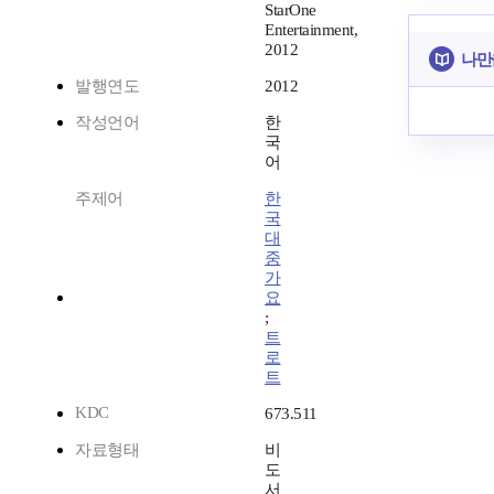
StarOne
Entertainment,
2012
나만
발행연도
2012
작성언어
한
국
어
주제어
한
국
대
중
가
요
;
트
로
트
KDC
673.511
자료형태
비
도
서