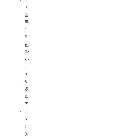
버
팀
목
/
허
진
작
사
;
이
태
호
작
곡
3.
사
는
동