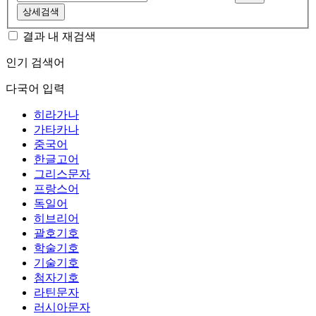
상세검색
결과 내 재검색
인기 검색어
다국어 입력
히라가나
가타카나
중국어
한글고어
그리스문자
프랑스어
독일어
히브리어
괄호기호
학술기호
기술기호
첨자기호
라틴문자
러시아문자