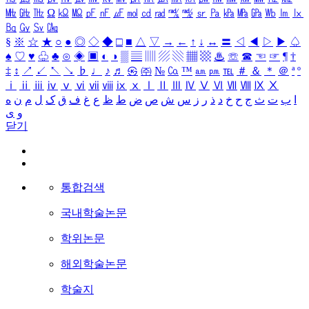
㎒
㎓
㎔
Ω
㏀
㏁
㎊
㎋
㎌
㏖
㏅
㎭
㎮
㎯
㏛
㎩
㎪
㎫
㎬
㏝
㏐
㏓
㏃
㏉
㏜
㏆
§
※
☆
★
○
●
◎
◇
◆
□
■
△
▽
→
←
↑
↓
↔
〓
◁
◀
▷
▶
♤
♠
♡
♥
♧
♣
⊙
◈
▣
◐
◑
▒
▤
▥
▨
▧
▦
▩
♨
☏
☎
☜
☞
¶
†
‡
↕
↗
↙
↖
↘
♭
♩
♪
♬
㉿
㈜
№
㏇
™
㏂
㏘
℡
＃
＆
＊
＠
ª
º
ⅰ
ⅱ
ⅲ
ⅳ
ⅴ
ⅵ
ⅶ
ⅷ
ⅸ
ⅹ
Ⅰ
Ⅱ
Ⅲ
Ⅳ
Ⅴ
Ⅵ
Ⅶ
Ⅷ
Ⅸ
Ⅹ
ا
ب
ت
ث
ج
ح
خ
د
ذ
ر
ز
س
ش
ص
ض
ط
ظ
ع
غ
ف
ق
ک
ل
م
ن
ه
و
ی
닫기
통합검색
국내학술논문
학위논문
해외학술논문
학술지