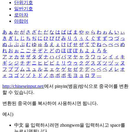
단위기호
일반기호
로마자
아랍어
あ
ぁ
か
が
さ
ざ
た
だ
な
は
ば
ぱ
ま
や
ゃ
ら
わ
ゎ
ん
い
ぃ
き
ぎ
し
じ
ち
ぢ
に
ひ
び
ぴ
み
り
う
ぅ
く
ぐ
す
ず
つ
づ
っ
ぬ
ふ
ぶ
ぷ
む
ゆ
ゅ
る
え
ぇ
け
げ
せ
ぜ
て
で
ね
へ
べ
ぺ
め
れ
お
ぉ
こ
ご
そ
ぞ
と
ど
の
ほ
ぼ
ぽ
も
よ
ょ
ろ
を
ア
ァ
カ
サ
ザ
タ
ダ
ナ
ハ
バ
パ
マ
ヤ
ャ
ラ
ワ
ヮ
ン
イ
ィ
キ
ギ
シ
ジ
チ
ヂ
ニ
ヒ
ビ
ピ
ミ
リ
ウ
ゥ
ク
グ
ス
ズ
ツ
ヅ
ッ
ヌ
フ
ブ
プ
ム
ユ
ュ
ル
エ
ェ
ケ
ゲ
セ
ゼ
テ
デ
ヘ
ベ
ペ
メ
レ
オ
ォ
コ
ゴ
ソ
ゾ
ト
ド
ノ
ホ
ボ
ポ
モ
ヨ
ョ
ロ
ヲ
―
http://chineseinput.net/
에서 pinyin(병음)방식으로 중국어를 변환
할 수 있습니다.
변환된 중국어를 복사하여 사용하시면 됩니다.
예시)
中文 을 입력하시려면
zhongwen
을 입력하시고 space를
누르시면됩니다.