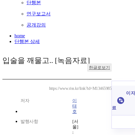
단행본
연구보고서
공개강의
home
단행본 상세
입술을 깨물고.. [녹음자료]
한글로보기
https://www.riss.kr/link?id=M13465985
이 자
저자
이
태
료
호
발행사항
[서
울]
: