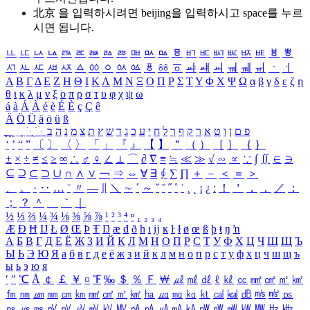
北京 을 입력하시려면
beijing
을 입력하시고 space를 누르
시면 됩니다.
ㅥ
ㅦ
ㅧ
ㅨ
ㅩ
ㅪ
ㅫ
ㅬ
ㅭ
ㅮ
ㅯ
ㅰ
ㅱ
ㅲ
ㅳ
ㅴ
ㅵ
ㅶ
ㅷ
ㅸ
ㅹ
ㅺ
ㅻ
ㅼ
ㅽ
ㅾ
ㅿ
ㆀ
ㆁ
ㆂ
ㆃ
ㆄ
ㆅ
ㆆ
ㆇ
ㆈ
ㆉ
ㆊ
ㆋ
ㆌ
ㆍ
ㆎ
Α
Β
Γ
Δ
Ε
Ζ
Η
Θ
Ι
Κ
Λ
Μ
Ν
Ξ
Ο
Π
Ρ
Σ
Τ
Υ
Φ
Χ
Ψ
Ω
α
β
γ
δ
ε
ζ
η
θ
ι
κ
λ
μ
ν
ξ
ο
π
ρ
σ
τ
υ
φ
χ
ψ
ω
á
à
Á
À
é
è
É
È
ç
Ç
ê
Ä
Ö
Ü
ä
ö
ü
ß
ְ
ֳ
ֲ
ֱ
ָ
ַ
ֵ
ֶ
ִ
ֹ
ּ
ֻ
ׂ
ׁ
ּ
ב
ה
נ
מ
צ
ת
ץ
ש
ד
ג
כ
ע
י
ח
ל
ך
ף
ק
ר
א
ט
ו
ן
ם
פ
‘
’
“
”
〔
〕
〈
〉
「
」
『
』
【
】
＂
（
）
［
］
｛
｝
±
×
÷
≠
≤
≥
∞
∴
♂
♀
∠
⊥
⌒
∂
∇
≡
≒
≪
≫
√
∽
∝
∵
∫
∬
∈
∋
⊆
⊇
⊂
⊃
∪
∩
∧
∨
￢
⇒
⇔
∀
∃
∮
∑
∏
＋
－
＜
＝
＞
、
。
·
‥
…
¨
〃
―
∥
＼
∼
´
～
ˇ
˘
˝
˚
˙
¸
˛
¡
¿
ː
！
＇
，
．
／
：
；
？
＾
＿
｀
｜
½
⅓
⅔
¼
¾
⅛
⅜
⅝
⅞
¹
²
³
⁴
ⁿ
₁
₂
₃
₄
Æ
Ð
Ħ
Ĳ
Ł
Ø
Œ
Þ
Ŧ
Ŋ
æ
đ
ð
ħ
ı
ĳ
ĸ
ŀ
ł
ø
œ
ß
þ
ŧ
ŋ
ŉ
А
Б
В
Г
Д
Е
Ё
Ж
З
И
Й
К
Л
М
Н
О
П
Р
С
Т
У
Ф
Х
Ц
Ч
Ш
Щ
Ъ
Ы
Ь
Э
Ю
Я
а
б
в
г
д
е
ё
ж
з
и
й
к
л
м
н
о
п
р
с
т
у
ф
х
ц
ч
ш
щ
ъ
ы
ь
э
ю
я
′
″
℃
Å
￠
￡
￥
¤
℉
‰
＄
％
Ｆ
￦
㎕
㎖
㎗
ℓ
㎘
㏄
㎣
㎤
㎥
㎦
㎙
㎚
㎛
㎜
㎝
㎞
㎟
㎠
㎡
㎢
㏊
㎍
㎎
㎏
㏏
㎈
㎉
㏈
㎧
㎨
㎰
㎱
㎲
㎳
㎴
㎵
㎶
㎷
㎸
㎹
㎀
㎁
㎂
㎃
㎄
㎺
㎻
㎽
㎾
㎿
㎐
㎑