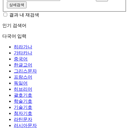
상세검색
결과 내 재검색
인기 검색어
다국어 입력
히라가나
가타카나
중국어
한글고어
그리스문자
프랑스어
독일어
히브리어
괄호기호
학술기호
기술기호
첨자기호
라틴문자
러시아문자