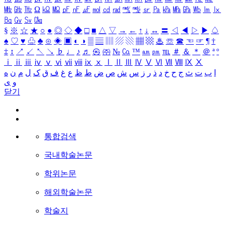
㎒
㎓
㎔
Ω
㏀
㏁
㎊
㎋
㎌
㏖
㏅
㎭
㎮
㎯
㏛
㎩
㎪
㎫
㎬
㏝
㏐
㏓
㏃
㏉
㏜
㏆
§
※
☆
★
○
●
◎
◇
◆
□
■
△
▽
→
←
↑
↓
↔
〓
◁
◀
▷
▶
♤
♠
♡
♥
♧
♣
⊙
◈
▣
◐
◑
▒
▤
▥
▨
▧
▦
▩
♨
☏
☎
☜
☞
¶
†
‡
↕
↗
↙
↖
↘
♭
♩
♪
♬
㉿
㈜
№
㏇
™
㏂
㏘
℡
＃
＆
＊
＠
ª
º
ⅰ
ⅱ
ⅲ
ⅳ
ⅴ
ⅵ
ⅶ
ⅷ
ⅸ
ⅹ
Ⅰ
Ⅱ
Ⅲ
Ⅳ
Ⅴ
Ⅵ
Ⅶ
Ⅷ
Ⅸ
Ⅹ
ا
ب
ت
ث
ج
ح
خ
د
ذ
ر
ز
س
ش
ص
ض
ط
ظ
ع
غ
ف
ق
ک
ل
م
ن
ه
و
ی
닫기
통합검색
국내학술논문
학위논문
해외학술논문
학술지