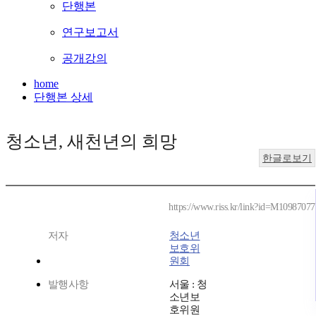
단행본
연구보고서
공개강의
home
단행본 상세
청소년, 새천년의 희망
한글로보기
https://www.riss.kr/link?id=M10987077
저자
청소년
보호위
원회
발행사항
서울 : 청
소년보
호위원