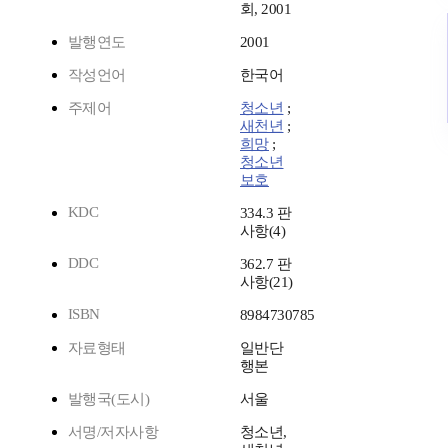
회, 2001
발행연도
2001
작성언어
한국어
주제어
청소년
;
새천년
;
희망
;
청소년
보호
KDC
334.3 판
사항(4)
DDC
362.7 판
사항(21)
ISBN
8984730785
자료형태
일반단
행본
발행국(도시)
서울
서명/저자사항
청소년,