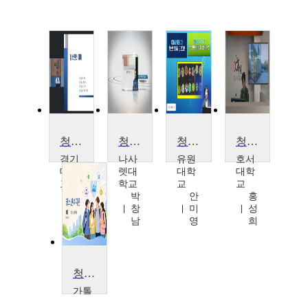
청소년복지론
청소년 문제와 보호
청소년 프로그램 개발과 평가
청소년교육론
경기
나사
유원
호서
대학
렛대
대학
대학
교
학교
교
교
김
박
안
홍
형
창
미
성
모
남
영
희
청소년복지론
가톨
릭꽃