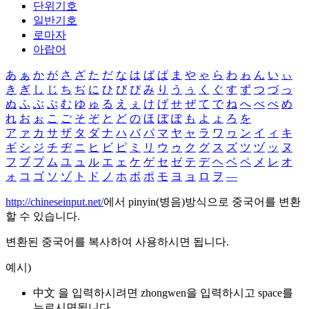
단위기호
일반기호
로마자
아랍어
あ
ぁ
か
が
さ
ざ
た
だ
な
は
ば
ぱ
ま
や
ゃ
ら
わ
ゎ
ん
い
ぃ
き
ぎ
し
じ
ち
ぢ
に
ひ
び
ぴ
み
り
う
ぅ
く
ぐ
す
ず
つ
づ
っ
ぬ
ふ
ぶ
ぷ
む
ゆ
ゅ
る
え
ぇ
け
げ
せ
ぜ
て
で
ね
へ
べ
ぺ
め
れ
お
ぉ
こ
ご
そ
ぞ
と
ど
の
ほ
ぼ
ぽ
も
よ
ょ
ろ
を
ア
ァ
カ
サ
ザ
タ
ダ
ナ
ハ
バ
パ
マ
ヤ
ャ
ラ
ワ
ヮ
ン
イ
ィ
キ
ギ
シ
ジ
チ
ヂ
ニ
ヒ
ビ
ピ
ミ
リ
ウ
ゥ
ク
グ
ス
ズ
ツ
ヅ
ッ
ヌ
フ
ブ
プ
ム
ユ
ュ
ル
エ
ェ
ケ
ゲ
セ
ゼ
テ
デ
ヘ
ベ
ペ
メ
レ
オ
ォ
コ
ゴ
ソ
ゾ
ト
ド
ノ
ホ
ボ
ポ
モ
ヨ
ョ
ロ
ヲ
―
http://chineseinput.net/
에서 pinyin(병음)방식으로 중국어를 변환
할 수 있습니다.
변환된 중국어를 복사하여 사용하시면 됩니다.
예시)
中文 을 입력하시려면
zhongwen
을 입력하시고 space를
누르시면됩니다.