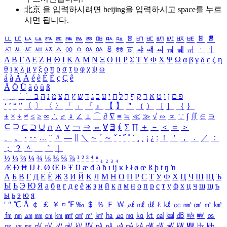
北京 을 입력하시려면
beijing
을 입력하시고 space를 누르
시면 됩니다.
ㅥ
ㅦ
ㅧ
ㅨ
ㅩ
ㅪ
ㅫ
ㅬ
ㅭ
ㅮ
ㅯ
ㅰ
ㅱ
ㅲ
ㅳ
ㅴ
ㅵ
ㅶ
ㅷ
ㅸ
ㅹ
ㅺ
ㅻ
ㅼ
ㅽ
ㅾ
ㅿ
ㆀ
ㆁ
ㆂ
ㆃ
ㆄ
ㆅ
ㆆ
ㆇ
ㆈ
ㆉ
ㆊ
ㆋ
ㆌ
ㆍ
ㆎ
Α
Β
Γ
Δ
Ε
Ζ
Η
Θ
Ι
Κ
Λ
Μ
Ν
Ξ
Ο
Π
Ρ
Σ
Τ
Υ
Φ
Χ
Ψ
Ω
α
β
γ
δ
ε
ζ
η
θ
ι
κ
λ
μ
ν
ξ
ο
π
ρ
σ
τ
υ
φ
χ
ψ
ω
á
à
Á
À
é
è
É
È
ç
Ç
ê
Ä
Ö
Ü
ä
ö
ü
ß
ְ
ֳ
ֲ
ֱ
ָ
ַ
ֵ
ֶ
ִ
ֹ
ּ
ֻ
ׂ
ׁ
ּ
ב
ה
נ
מ
צ
ת
ץ
ש
ד
ג
כ
ע
י
ח
ל
ך
ף
ק
ר
א
ט
ו
ן
ם
פ
‘
’
“
”
〔
〕
〈
〉
「
」
『
』
【
】
＂
（
）
［
］
｛
｝
±
×
÷
≠
≤
≥
∞
∴
♂
♀
∠
⊥
⌒
∂
∇
≡
≒
≪
≫
√
∽
∝
∵
∫
∬
∈
∋
⊆
⊇
⊂
⊃
∪
∩
∧
∨
￢
⇒
⇔
∀
∃
∮
∑
∏
＋
－
＜
＝
＞
、
。
·
‥
…
¨
〃
―
∥
＼
∼
´
～
ˇ
˘
˝
˚
˙
¸
˛
¡
¿
ː
！
＇
，
．
／
：
；
？
＾
＿
｀
｜
½
⅓
⅔
¼
¾
⅛
⅜
⅝
⅞
¹
²
³
⁴
ⁿ
₁
₂
₃
₄
Æ
Ð
Ħ
Ĳ
Ł
Ø
Œ
Þ
Ŧ
Ŋ
æ
đ
ð
ħ
ı
ĳ
ĸ
ŀ
ł
ø
œ
ß
þ
ŧ
ŋ
ŉ
А
Б
В
Г
Д
Е
Ё
Ж
З
И
Й
К
Л
М
Н
О
П
Р
С
Т
У
Ф
Х
Ц
Ч
Ш
Щ
Ъ
Ы
Ь
Э
Ю
Я
а
б
в
г
д
е
ё
ж
з
и
й
к
л
м
н
о
п
р
с
т
у
ф
х
ц
ч
ш
щ
ъ
ы
ь
э
ю
я
′
″
℃
Å
￠
￡
￥
¤
℉
‰
＄
％
Ｆ
￦
㎕
㎖
㎗
ℓ
㎘
㏄
㎣
㎤
㎥
㎦
㎙
㎚
㎛
㎜
㎝
㎞
㎟
㎠
㎡
㎢
㏊
㎍
㎎
㎏
㏏
㎈
㎉
㏈
㎧
㎨
㎰
㎱
㎲
㎳
㎴
㎵
㎶
㎷
㎸
㎹
㎀
㎁
㎂
㎃
㎄
㎺
㎻
㎽
㎾
㎿
㎐
㎑