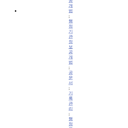
공
개
법
;
행
정
기
관
정
보
공
개
법
;
공
문
서
;
기
록
관
리
;
행
정