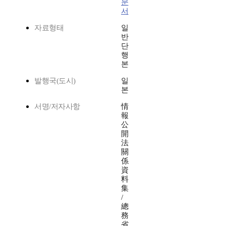
문
서
자료형태
일
반
단
행
본
발행국(도시)
일
본
서명/저자사항
情
報
公
開
法
關
係
資
料
集
/
總
務
省