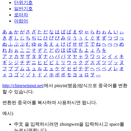
단위기호
일반기호
로마자
아랍어
あ
ぁ
か
が
さ
ざ
た
だ
な
は
ば
ぱ
ま
や
ゃ
ら
わ
ゎ
ん
い
ぃ
き
ぎ
し
じ
ち
ぢ
に
ひ
び
ぴ
み
り
う
ぅ
く
ぐ
す
ず
つ
づ
っ
ぬ
ふ
ぶ
ぷ
む
ゆ
ゅ
る
え
ぇ
け
げ
せ
ぜ
て
で
ね
へ
べ
ぺ
め
れ
お
ぉ
こ
ご
そ
ぞ
と
ど
の
ほ
ぼ
ぽ
も
よ
ょ
ろ
を
ア
ァ
カ
サ
ザ
タ
ダ
ナ
ハ
バ
パ
マ
ヤ
ャ
ラ
ワ
ヮ
ン
イ
ィ
キ
ギ
シ
ジ
チ
ヂ
ニ
ヒ
ビ
ピ
ミ
リ
ウ
ゥ
ク
グ
ス
ズ
ツ
ヅ
ッ
ヌ
フ
ブ
プ
ム
ユ
ュ
ル
エ
ェ
ケ
ゲ
セ
ゼ
テ
デ
ヘ
ベ
ペ
メ
レ
オ
ォ
コ
ゴ
ソ
ゾ
ト
ド
ノ
ホ
ボ
ポ
モ
ヨ
ョ
ロ
ヲ
―
http://chineseinput.net/
에서 pinyin(병음)방식으로 중국어를 변환
할 수 있습니다.
변환된 중국어를 복사하여 사용하시면 됩니다.
예시)
中文 을 입력하시려면
zhongwen
을 입력하시고 space를
누르시면됩니다.