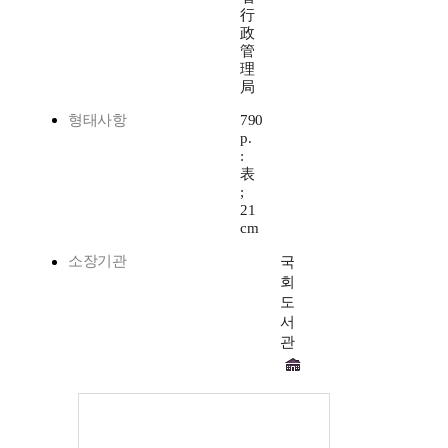
行
政
管
理
局
형태사항
790
p.
:
表
;
21
cm
소장기관
국
회
도
서
관