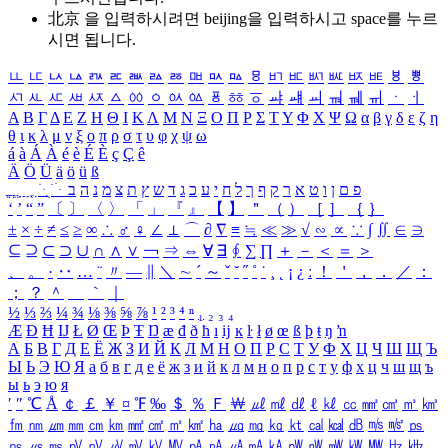
北京 을 입력하시려면
beijing
을 입력하시고 space를 누르
시면 됩니다.
ㅥ
ㅦ
ㅧ
ㅨ
ㅩ
ㅪ
ㅫ
ㅬ
ㅭ
ㅮ
ㅯ
ㅰ
ㅱ
ㅲ
ㅳ
ㅴ
ㅵ
ㅶ
ㅷ
ㅸ
ㅹ
ㅺ
ㅻ
ㅼ
ㅽ
ㅾ
ㅿ
ㆀ
ㆁ
ㆂ
ㆃ
ㆄ
ㆅ
ㆆ
ㆇ
ㆈ
ㆉ
ㆊ
ㆋ
ㆌ
ㆍ
ㆎ
Α
Β
Γ
Δ
Ε
Ζ
Η
Θ
Ι
Κ
Λ
Μ
Ν
Ξ
Ο
Π
Ρ
Σ
Τ
Υ
Φ
Χ
Ψ
Ω
α
β
γ
δ
ε
ζ
η
θ
ι
κ
λ
μ
ν
ξ
ο
π
ρ
σ
τ
υ
φ
χ
ψ
ω
á
à
Á
À
é
è
É
È
ç
Ç
ê
Ä
Ö
Ü
ä
ö
ü
ß
ְ
ֳ
ֲ
ֱ
ָ
ַ
ֵ
ֶ
ִ
ֹ
ּ
ֻ
ׂ
ׁ
ּ
ב
ה
נ
מ
צ
ת
ץ
ש
ד
ג
כ
ע
י
ח
ל
ך
ף
ק
ר
א
ט
ו
ן
ם
פ
‘
’
“
”
〔
〕
〈
〉
「
」
『
』
【
】
＂
（
）
［
］
｛
｝
±
×
÷
≠
≤
≥
∞
∴
♂
♀
∠
⊥
⌒
∂
∇
≡
≒
≪
≫
√
∽
∝
∵
∫
∬
∈
∋
⊆
⊇
⊂
⊃
∪
∩
∧
∨
￢
⇒
⇔
∀
∃
∮
∑
∏
＋
－
＜
＝
＞
、
。
·
‥
…
¨
〃
―
∥
＼
∼
´
～
ˇ
˘
˝
˚
˙
¸
˛
¡
¿
ː
！
＇
，
．
／
：
；
？
＾
＿
｀
｜
½
⅓
⅔
¼
¾
⅛
⅜
⅝
⅞
¹
²
³
⁴
ⁿ
₁
₂
₃
₄
Æ
Ð
Ħ
Ĳ
Ł
Ø
Œ
Þ
Ŧ
Ŋ
æ
đ
ð
ħ
ı
ĳ
ĸ
ŀ
ł
ø
œ
ß
þ
ŧ
ŋ
ŉ
А
Б
В
Г
Д
Е
Ё
Ж
З
И
Й
К
Л
М
Н
О
П
Р
С
Т
У
Ф
Х
Ц
Ч
Ш
Щ
Ъ
Ы
Ь
Э
Ю
Я
а
б
в
г
д
е
ё
ж
з
и
й
к
л
м
н
о
п
р
с
т
у
ф
х
ц
ч
ш
щ
ъ
ы
ь
э
ю
я
′
″
℃
Å
￠
￡
￥
¤
℉
‰
＄
％
Ｆ
￦
㎕
㎖
㎗
ℓ
㎘
㏄
㎣
㎤
㎥
㎦
㎙
㎚
㎛
㎜
㎝
㎞
㎟
㎠
㎡
㎢
㏊
㎍
㎎
㎏
㏏
㎈
㎉
㏈
㎧
㎨
㎰
㎱
㎲
㎳
㎴
㎵
㎶
㎷
㎸
㎹
㎀
㎁
㎂
㎃
㎄
㎺
㎻
㎽
㎾
㎿
㎐
㎑