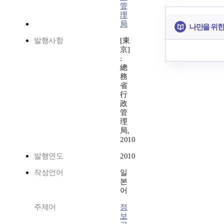
管
理
局
나만을 위한
발행사항
[東
京]
:
總
務
省
行
政
管
理
局,
2010
발행연도
2010
작성언어
일
본
어
주제어
정
보