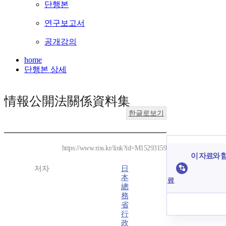
단행본
연구보고서
공개강의
home
단행본 상세
情報公開法關係資料集
한글로보기
https://www.riss.kr/link?id=M15293159
이 자료와 함
저자
日
本
료
總
務
省
行
政