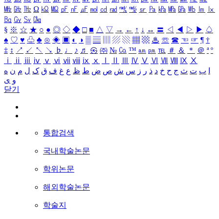
㎒
㎓
㎔
Ω
㏀
㏁
㎊
㎋
㎌
㏖
㏅
㎭
㎮
㎯
㏛
㎩
㎪
㎫
㎬
㏝
㏐
㏓
㏃
㏉
㏜
㏆
§
※
☆
★
○
●
◎
◇
◆
□
■
△
▽
→
←
↑
↓
↔
〓
◁
◀
▷
▶
♤
♠
♡
♥
♧
♣
⊙
◈
▣
◐
◑
▒
▤
▥
▨
▧
▦
▩
♨
☏
☎
☜
☞
¶
†
‡
↕
↗
↙
↖
↘
♭
♩
♪
♬
㉿
㈜
№
㏇
™
㏂
㏘
℡
＃
＆
＊
＠
ª
º
ⅰ
ⅱ
ⅲ
ⅳ
ⅴ
ⅵ
ⅶ
ⅷ
ⅸ
ⅹ
Ⅰ
Ⅱ
Ⅲ
Ⅳ
Ⅴ
Ⅵ
Ⅶ
Ⅷ
Ⅸ
Ⅹ
ا
ب
ت
ث
ج
ح
خ
د
ذ
ر
ز
س
ش
ص
ض
ط
ظ
ع
غ
ف
ق
ک
ل
م
ن
ه
و
ی
닫기
통합검색
국내학술논문
학위논문
해외학술논문
학술지