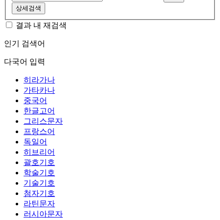
상세검색
결과 내 재검색
인기 검색어
다국어 입력
히라가나
가타카나
중국어
한글고어
그리스문자
프랑스어
독일어
히브리어
괄호기호
학술기호
기술기호
첨자기호
라틴문자
러시아문자