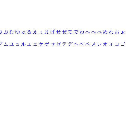
ぶ
ぷ
む
ゆ
ゅ
る
え
ぇ
け
げ
せ
ぜ
て
で
ね
へ
べ
ぺ
め
れ
お
ぉ
プ
ム
ユ
ュ
ル
エ
ェ
ケ
ゲ
セ
ゼ
テ
デ
ヘ
ベ
ペ
メ
レ
オ
ォ
コ
ゴ