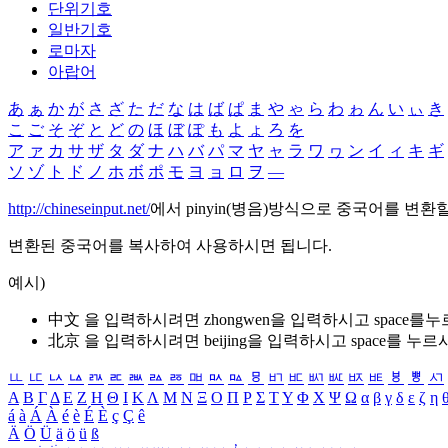
단위기호
일반기호
로마자
아랍어
あ
ぁ
か
が
さ
ざ
た
だ
な
は
ば
ぱ
ま
や
ゃ
ら
わ
ゎ
ん
い
ぃ
き
こ
ご
そ
ぞ
と
ど
の
ほ
ぼ
ぽ
も
よ
ょ
ろ
を
ア
ァ
カ
サ
ザ
タ
ダ
ナ
ハ
バ
パ
マ
ヤ
ャ
ラ
ワ
ヮ
ン
イ
ィ
キ
ギ
ソ
ゾ
ト
ド
ノ
ホ
ボ
ポ
モ
ヨ
ョ
ロ
ヲ
―
http://chineseinput.net/
에서 pinyin(병음)방식으로 중국어를 변환
변환된 중국어를 복사하여 사용하시면 됩니다.
예시)
中文 을 입력하시려면
zhongwen
을 입력하시고 space를
北京 을 입력하시려면
beijing
을 입력하시고 space를 누르
ㅥ
ㅦ
ㅧ
ㅨ
ㅩ
ㅪ
ㅫ
ㅬ
ㅭ
ㅮ
ㅯ
ㅰ
ㅱ
ㅲ
ㅳ
ㅴ
ㅵ
ㅶ
ㅷ
ㅸ
ㅹ
ㅺ
Α
Β
Γ
Δ
Ε
Ζ
Η
Θ
Ι
Κ
Λ
Μ
Ν
Ξ
Ο
Π
Ρ
Σ
Τ
Υ
Φ
Χ
Ψ
Ω
α
β
γ
δ
ε
ζ
η
á
à
Á
À
é
è
É
È
ç
Ç
ê
Ä
Ö
Ü
ä
ö
ü
ß