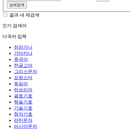
상세검색
결과 내 재검색
인기 검색어
다국어 입력
히라가나
가타카나
중국어
한글고어
그리스문자
프랑스어
독일어
히브리어
괄호기호
학술기호
기술기호
첨자기호
라틴문자
러시아문자