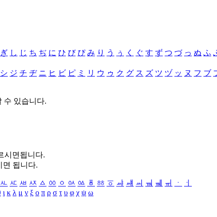
ぎ
し
じ
ち
ぢ
に
ひ
び
ぴ
み
り
う
ぅ
く
ぐ
す
ず
つ
づ
っ
ぬ
ふ
シ
ジ
チ
ヂ
ニ
ヒ
ビ
ピ
ミ
リ
ウ
ゥ
ク
グ
ス
ズ
ツ
ヅ
ッ
ヌ
フ
ブ
할 수 있습니다.
누르시면됩니다.
시면 됩니다.
ㅻ
ㅼ
ㅽ
ㅾ
ㅿ
ㆀ
ㆁ
ㆂ
ㆃ
ㆄ
ㆅ
ㆆ
ㆇ
ㆈ
ㆉ
ㆊ
ㆋ
ㆌ
ㆍ
ㆎ
θ
ι
κ
λ
μ
ν
ξ
ο
π
ρ
σ
τ
υ
φ
χ
ψ
ω