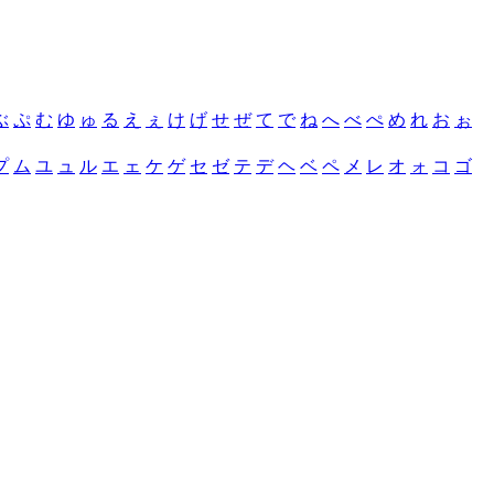
ぶ
ぷ
む
ゆ
ゅ
る
え
ぇ
け
げ
せ
ぜ
て
で
ね
へ
べ
ぺ
め
れ
お
ぉ
プ
ム
ユ
ュ
ル
エ
ェ
ケ
ゲ
セ
ゼ
テ
デ
ヘ
ベ
ペ
メ
レ
オ
ォ
コ
ゴ