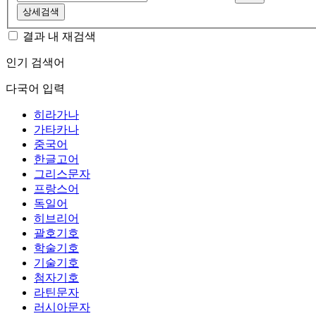
상세검색
결과 내 재검색
인기 검색어
다국어 입력
히라가나
가타카나
중국어
한글고어
그리스문자
프랑스어
독일어
히브리어
괄호기호
학술기호
기술기호
첨자기호
라틴문자
러시아문자