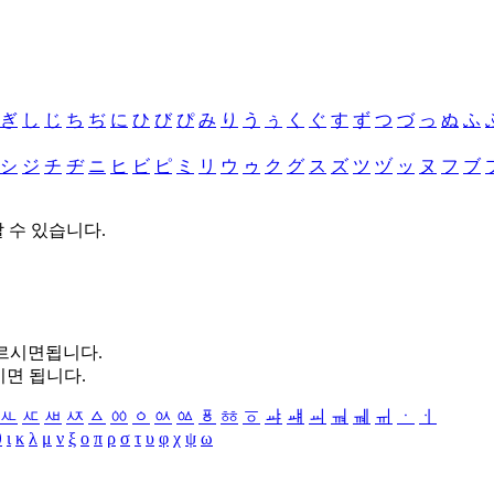
ぎ
し
じ
ち
ぢ
に
ひ
び
ぴ
み
り
う
ぅ
く
ぐ
す
ず
つ
づ
っ
ぬ
ふ
シ
ジ
チ
ヂ
ニ
ヒ
ビ
ピ
ミ
リ
ウ
ゥ
ク
グ
ス
ズ
ツ
ヅ
ッ
ヌ
フ
ブ
할 수 있습니다.
누르시면됩니다.
시면 됩니다.
ㅻ
ㅼ
ㅽ
ㅾ
ㅿ
ㆀ
ㆁ
ㆂ
ㆃ
ㆄ
ㆅ
ㆆ
ㆇ
ㆈ
ㆉ
ㆊ
ㆋ
ㆌ
ㆍ
ㆎ
θ
ι
κ
λ
μ
ν
ξ
ο
π
ρ
σ
τ
υ
φ
χ
ψ
ω