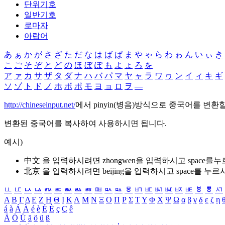
단위기호
일반기호
로마자
아랍어
あ
ぁ
か
が
さ
ざ
た
だ
な
は
ば
ぱ
ま
や
ゃ
ら
わ
ゎ
ん
い
ぃ
き
こ
ご
そ
ぞ
と
ど
の
ほ
ぼ
ぽ
も
よ
ょ
ろ
を
ア
ァ
カ
サ
ザ
タ
ダ
ナ
ハ
バ
パ
マ
ヤ
ャ
ラ
ワ
ヮ
ン
イ
ィ
キ
ギ
ソ
ゾ
ト
ド
ノ
ホ
ボ
ポ
モ
ヨ
ョ
ロ
ヲ
―
http://chineseinput.net/
에서 pinyin(병음)방식으로 중국어를 변환
변환된 중국어를 복사하여 사용하시면 됩니다.
예시)
中文 을 입력하시려면
zhongwen
을 입력하시고 space를
北京 을 입력하시려면
beijing
을 입력하시고 space를 누르
ㅥ
ㅦ
ㅧ
ㅨ
ㅩ
ㅪ
ㅫ
ㅬ
ㅭ
ㅮ
ㅯ
ㅰ
ㅱ
ㅲ
ㅳ
ㅴ
ㅵ
ㅶ
ㅷ
ㅸ
ㅹ
ㅺ
Α
Β
Γ
Δ
Ε
Ζ
Η
Θ
Ι
Κ
Λ
Μ
Ν
Ξ
Ο
Π
Ρ
Σ
Τ
Υ
Φ
Χ
Ψ
Ω
α
β
γ
δ
ε
ζ
η
á
à
Á
À
é
è
É
È
ç
Ç
ê
Ä
Ö
Ü
ä
ö
ü
ß