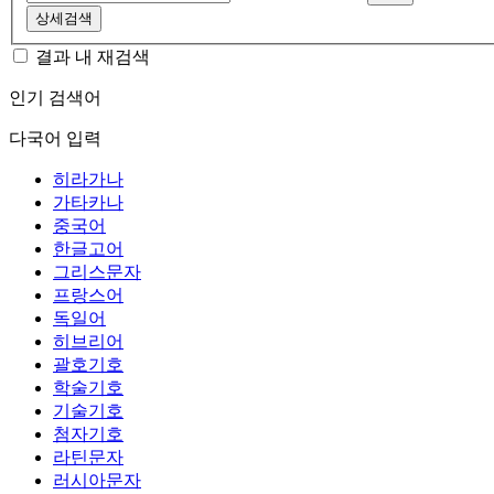
상세검색
결과 내 재검색
인기 검색어
다국어 입력
히라가나
가타카나
중국어
한글고어
그리스문자
프랑스어
독일어
히브리어
괄호기호
학술기호
기술기호
첨자기호
라틴문자
러시아문자