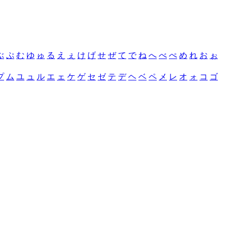
ぶ
ぷ
む
ゆ
ゅ
る
え
ぇ
け
げ
せ
ぜ
て
で
ね
へ
べ
ぺ
め
れ
お
ぉ
プ
ム
ユ
ュ
ル
エ
ェ
ケ
ゲ
セ
ゼ
テ
デ
ヘ
ベ
ペ
メ
レ
オ
ォ
コ
ゴ