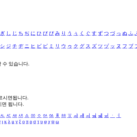
ぎ
し
じ
ち
ぢ
に
ひ
び
ぴ
み
り
う
ぅ
く
ぐ
す
ず
つ
づ
っ
ぬ
ふ
シ
ジ
チ
ヂ
ニ
ヒ
ビ
ピ
ミ
リ
ウ
ゥ
ク
グ
ス
ズ
ツ
ヅ
ッ
ヌ
フ
ブ
할 수 있습니다.
누르시면됩니다.
시면 됩니다.
ㅻ
ㅼ
ㅽ
ㅾ
ㅿ
ㆀ
ㆁ
ㆂ
ㆃ
ㆄ
ㆅ
ㆆ
ㆇ
ㆈ
ㆉ
ㆊ
ㆋ
ㆌ
ㆍ
ㆎ
θ
ι
κ
λ
μ
ν
ξ
ο
π
ρ
σ
τ
υ
φ
χ
ψ
ω