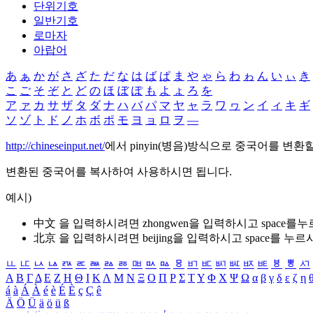
단위기호
일반기호
로마자
아랍어
あ
ぁ
か
が
さ
ざ
た
だ
な
は
ば
ぱ
ま
や
ゃ
ら
わ
ゎ
ん
い
ぃ
き
こ
ご
そ
ぞ
と
ど
の
ほ
ぼ
ぽ
も
よ
ょ
ろ
を
ア
ァ
カ
サ
ザ
タ
ダ
ナ
ハ
バ
パ
マ
ヤ
ャ
ラ
ワ
ヮ
ン
イ
ィ
キ
ギ
ソ
ゾ
ト
ド
ノ
ホ
ボ
ポ
モ
ヨ
ョ
ロ
ヲ
―
http://chineseinput.net/
에서 pinyin(병음)방식으로 중국어를 변환
변환된 중국어를 복사하여 사용하시면 됩니다.
예시)
中文 을 입력하시려면
zhongwen
을 입력하시고 space를
北京 을 입력하시려면
beijing
을 입력하시고 space를 누르
ㅥ
ㅦ
ㅧ
ㅨ
ㅩ
ㅪ
ㅫ
ㅬ
ㅭ
ㅮ
ㅯ
ㅰ
ㅱ
ㅲ
ㅳ
ㅴ
ㅵ
ㅶ
ㅷ
ㅸ
ㅹ
ㅺ
Α
Β
Γ
Δ
Ε
Ζ
Η
Θ
Ι
Κ
Λ
Μ
Ν
Ξ
Ο
Π
Ρ
Σ
Τ
Υ
Φ
Χ
Ψ
Ω
α
β
γ
δ
ε
ζ
η
á
à
Á
À
é
è
É
È
ç
Ç
ê
Ä
Ö
Ü
ä
ö
ü
ß